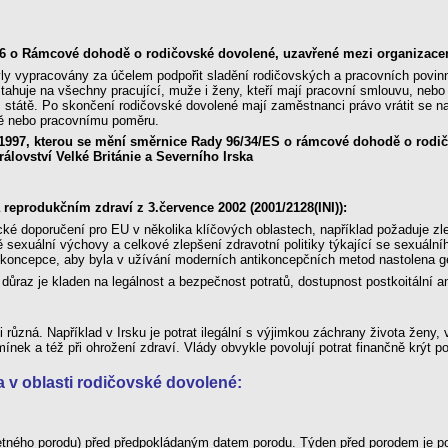
996 o Rámcové dohodě o rodičovské dovolené, uzavřené mezi organiza
yly vypracovány za účelem podpořit sladění rodičovských a pracovních povin
ztahuje na všechny pracující, muže i ženy, kteří mají pracovní smlouvu, neb
tátě. Po skončení rodičovské dovolené mají zaměstnanci právo vrátit se na
vě nebo pracovnímu poměru.
e 1997, kterou se mění směrnice Rady 96/34/ES o rámcové dohodě o ro
rálovství Velké Británie a Severního Irska
eprodukčním zdraví z 3.července 2002 (2001/2128(INI)):
ké doporučení pro EU v několika klíčových oblastech, například požaduje zl
ě sexuální výchovy a celkové zlepšení zdravotní politiky týkající se sexuáln
koncepce, aby byla v užívání moderních antikoncepčních metod nastolena g
důraz je kladen na legálnost a bezpečnost potratů, dostupnost postkoitální
 různá. Například v Irsku je potrat ilegální s výjimkou záchrany života ženy, 
nek a též při ohrožení zdraví. Vlády obvykle povolují potrat finančně krýt 
va v oblasti rodičovské dovolené:
četného porodu) před předpokládaným datem porodu. Týden před porodem je po