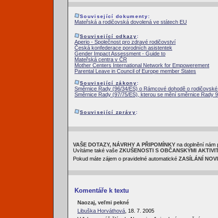
Související dokumenty:
Mateřská a rodičovská dovolená ve státech EU
Související odkazy
:
Aperio - Společnost pro zdravé rodičovství
Česká konfederace porodních asistentek
Gender Impact Assessment - Guide to
Mateřská centra v ČR
Mother Centers International Network for Empowerement
Parental Leave in Council of Europe member States
Související zákony
:
Směrnice Rady (96/34/ES) o Rámcové dohodě o rodičovské
Směrnice Rady (97/75/ES), kterou se mění směrnice Rady 
Související zprávy
:
VAŠE DOTAZY, NÁVRHY A PŘIPOMÍNKY
na doplnění nám 
Uvítáme také vaše
ZKUŠENOSTI S OBČANSKÝMI AKTIVI
Pokud máte zájem o pravidelné automatické
ZASÍLÁNÍ NOV
Komentáře k textu
Naozaj, veľmi pekné
Libuška Horváthová
, 18. 7. 2005