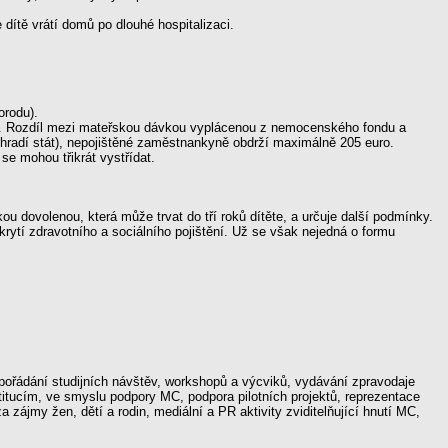
dítě vrátí domů po dlouhé hospitalizaci.
orodu).
en. Rozdíl mezi mateřskou dávkou vyplácenou z nemocenského fondu a
 hradí stát), nepojištěné zaměstnankyně obdrží maximálně 205 euro.
se mohou třikrát vystřídat.
u dovolenou, která může trvat do tří roků dítěte, a určuje další podmínky.
 krytí zdravotního a sociálního pojištění. Už se však nejedná o formu
pořádání studijních návštěv, workshopů a výcviků, vydávání zpravodaje
titucím, ve smyslu podpory MC, podpora pilotních projektů, reprezentace
zájmy žen, dětí a rodin, mediální a PR aktivity zviditelňující hnutí MC,