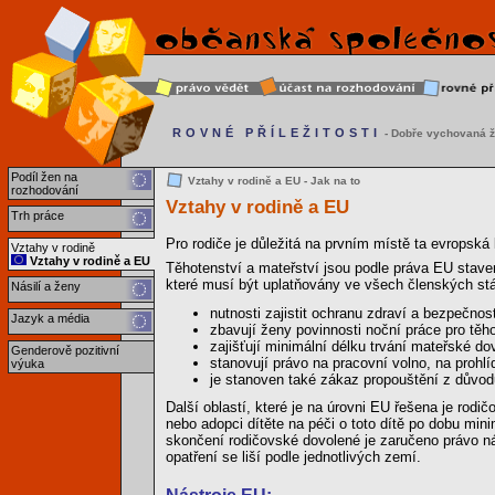
ROVNÉ PŘÍLEŽITOSTI
- Dobře vychovaná ž
Podíl žen na
Vztahy v rodině a EU - Jak na to
rozhodování
Vztahy v rodině a EU
Trh práce
Pro rodiče je důležitá na prvním místě ta evropská 
Vztahy v rodině
Vztahy v rodině a EU
Těhotenství a mateřství jsou podle práva EU stavem
které musí být uplatňovány ve všech členských stát
Násilí a ženy
nutnosti zajistit ochranu zdraví a bezpečnost
Jazyk a média
zbavují ženy povinnosti noční práce pro těh
zajišťují minimální délku trvání mateřské d
Genderově pozitivní
stanovují právo na pracovní volno, na prohl
výuka
je stanoven také zákaz propouštění z důvod
Další oblastí, které je na úrovni EU řešena je rod
nebo adopci dítěte na péči o toto dítě po dobu min
skončení rodičovské dovolené je zaručeno právo náv
opatření se liší podle jednotlivých zemí.