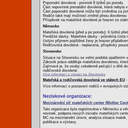
Poporodní dovolená - povinně 8 týdnů po porodu.
Část nepovinné prenatální dovolené, která nebyla 
Část poporodní dovolené může být změněna za jis
Rodiče také mají možnost změnit plnou dovolenou 
Příspěvek na mateřské dovolené je hrazen ze státn
Německo
Mateřská dovolená (před a po porodu): 6 týdnů pře
Peněžité dávky: Mateřské dávky - průměrná čistá 
čistým příjmem pojištěné ženy je hrazen příplatke
Rodičovská dovolená - neplacená, příspěvky pouze v 
Slovensko
Situace na Slovensku se velmi podobá opatřením v
Zákoník práce odděluje mateřskou dovolenou, která 
Zajímavé je, že osoby celodenně pečující o dítě do 
rodičovské dovolené.
Více informací o situaci na Slovensku
Mateřská a rodičovská dovolená ve státech EU
-
Více informací o postavení rodičů v evropských st
Neziskové organizace:
Mezinárodní síť mateřských center (Mother Cen
Tato organizace byla registrována v Německu a věn
novinek, podpora nových iniciativ mateřských cente
MC na mezinárodní úrovni, analýza situace matek, d
publikace a výstavy.