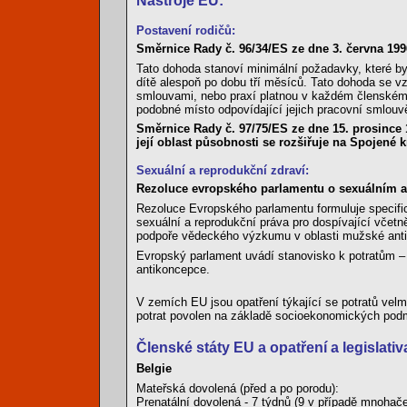
Nástroje EU:
Postavení rodičů:
Směrnice Rady č. 96/34/ES ze dne 3. června 1
Tato dohoda stanoví minimální požadavky, které b
dítě alespoň po dobu tří měsíců. Tato dohoda se v
smlouvami, nebo praxí platnou v každém členském s
podobné místo odpovídající jejich pracovní smlou
Směrnice Rady č. 97/75/ES ze dne 15. prosinc
její oblast působnosti se rozšiřuje na Spojené k
Sexuální a reprodukční zdraví:
Rezoluce evropského parlamentu o sexuálním a r
Rezoluce Evropského parlamentu formuluje specific
sexuální a reprodukční práva pro dospívající včetn
podpoře vědeckého výzkumu v oblasti mužské anti
Evropský parlament uvádí stanovisko k potratům – 
antikoncepce.
V zemích EU jsou opatření týkající se potratů velmi
potrat povolen na základě socioekonomických podmí
Členské státy EU a opatření a legislati
Belgie
Mateřská dovolená (před a po porodu):
Prenatální dovolená - 7 týdnů (9 v případě mnoha