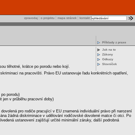
zpravodaj
o projektu
mapa stránek
kontakt
Příklady z praxe
Jak na to
Zákony
Odkazy
Slovníček
jsou těhotné, krátce po porodu nebo kojí.
skriminaci na pracovišti. Právo EU ustanovuje řadu konkrétních opatření,
 po porodu)
t jen v průběhu pracovní doby)
dovolená pro rodiče pracující v EU znamená individuální právo při narození
ována žádná diskriminace v udělování rodičovské dovolené matce či otci. Po
vedená ustanovení zajišťují určité minimální záruky, další podrobná