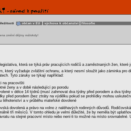
ena změní dějiny málokdy!
legislativa, která se týká práv pracujících rodičů a zaměstnaných žen, které 
, který vyžaduje zvláštní ochranu, a který nesmí sloužit jako záminka pro di
ech. Tyto záruky se týkají například:
i na pracovišti
otné ženy a v době následující po porodu
ovolené v délce 14 týdnů (musí zahrnovat dva týdny před porodem a dva týdny
ídky před porodem (bez ztráty na výdělku pokud se prohlídky mohou uskutečni
u těhotenství a v průběhu mateřské dovolené
ičovská dovolená a právo na volno z naléhavých rodinných důvodů. Rodičovská 
imálně tří měsíců. V tomto ohledu je velmi důležité, že by neměla být uplatň
ratu na stejné pracovní místo nebo není-li to možné na místo srovnatelné. U