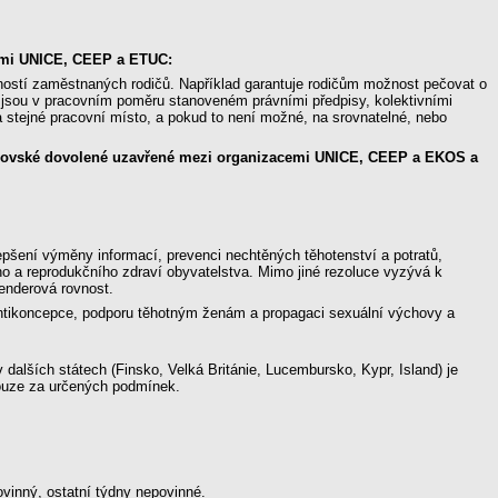
cemi UNICE, CEEP a ETUC:
ností zaměstnaných rodičů. Například garantuje rodičům možnost pečovat o
o jsou v pracovním poměru stanoveném právními předpisy, kolektivními
 stejné pracovní místo, a pokud to není možné, na srovnatelné, nebo
dičovské dovolené uzavřené mezi organizacemi UNICE, CEEP a EKOS a
epšení výměny informací, prevenci nechtěných těhotenství a potratů,
ího a reprodukčního zdraví obyvatelstva. Mimo jiné rezoluce vyzývá k
enderová rovnost.
 antikoncepce, podporu těhotným ženám a propagaci sexuální výchovy a
v dalších státech (Finsko, Velká Británie, Lucembursko, Kypr, Island) je
pouze za určených podmínek.
vinný, ostatní týdny nepovinné.