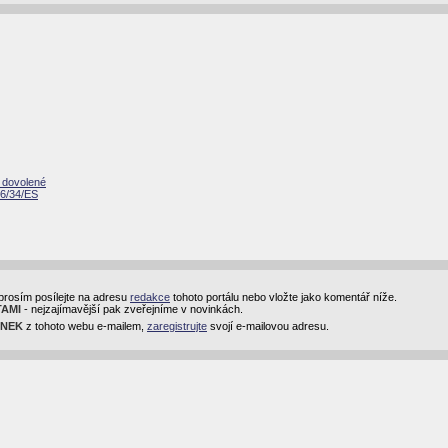
 dovolené
96/34/ES
prosím posílejte na adresu
redakce
tohoto portálu nebo vložte jako komentář níže.
TAMI
- nejzajímavější pak zveřejníme v novinkách.
INEK
z tohoto webu e-mailem,
zaregistrujte
svojí e-mailovou adresu.