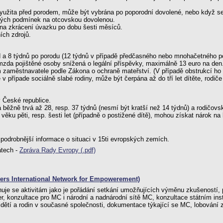
využita před porodem, může být vybrána po poporodní dovolené, nebo když se 
tých podmínek na otcovskou dovolenou.
na zkrácení úvazku po dobu šesti měsíců.
ích zdrojů.
d a 8 týdnů po porodu (12 týdnů v případě předčasného nebo mnohačetného p
mzda pojištěné osoby snížená o legální příspěvky, maximálně 13 euro na d
m zaměstnavatele podle Zákona o ochraně mateřství. (V případě obstrukcí ho
případe sociálně slabé rodiny, může být čerpána až do tří let dítěte, rodiče 
 České republice.
běžně trvá až 28, resp. 37 týdnů (nesmí být kratší než 14 týdnů) a rodičovsko
věku pěti, resp. šesti let (případně o postižené dítě), mohou získat nárok na
 podrobnější informace o situaci v 15ti evropských zemích.
átech -
Zpráva Rady Evropy (.pdf)
ters International Network for Empowerement)
uje se aktivitám jako je pořádání setkání umožňujících výměnu zkušeností, 
r, konzultace pro MC i národní a nadnárodní sítě MC, konzultace státním ins
ětí a rodin v současné společnosti, dokumentace týkající se MC, lobování za 