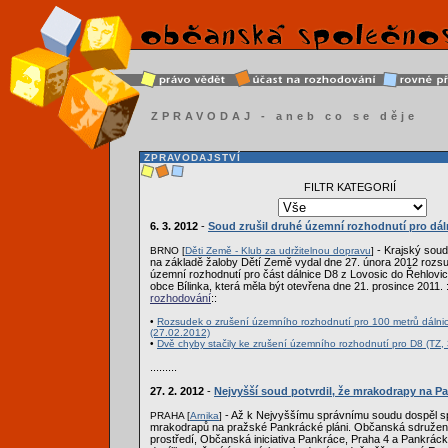
ZPRAVODAJ - aneb co se děje
ZPRAVODAJSTVÍ
FILTR KATEGORIÍ
6. 3. 2012
-
Soud zrušil druhé územní rozhodnutí pro dál
- Krajský soud
BRNO [
Děti Země - Klub za udržitelnou dopravu
]
na základě žaloby Dětí Země vydal dne 27. února 2012 rozsu
územní rozhodnutí pro část dálnice D8 z Lovosic do Řehlovic
obce Bílinka, která měla být otevřena dne 21. prosince 2011. :
rozhodování
::
•
Rozsudek o zrušení územního rozhodnutí pro 100 metrů dálni
(27.02.2012)
•
Dvě chyby stačily ke zrušení územního rozhodnutí pro D8 (TZ,
.........
27. 2. 2012
-
Nejvyšší soud potvrdil, že mrakodrapy na P
- Až k Nejvyššímu správnímu soudu dospěl s
PRAHA [
Arnika
]
mrakodrapů na pražské Pankrácké pláni. Občanská sdružení A
prostředí, Občanská iniciativa Pankráce, Praha 4 a Pankráck