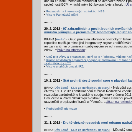
docílila zrušení územních rozhodnutí na dvě věže zvané Ep
společnosti ECM, v nichž měly být luxusní byty a hotel. ::
Účas
•
Rozsudek na internetových stránkách NSS
•
Více o Pankrácké pláni
.........
20. 2. 2012
-
97 zahraničních a mezinárodních nevládních
ministra průmyslu a premiéra ČR: Neomezujte registr zn
- Osud práva na informace o toxických látkác
PRAHA [
Arnika
]
republice naplňuje mimo jiné Integrovaný registr znečišťování 
ani zahraničním organizacím zabývajícím se ochranou životní
zdraví. ::
Právo na informace
::
•
Celý text výzvy a organizace, které se k ní připojily, můžete naj
•
Kromě nevládních organizací podporuje zachování IRZ také 14
zastupitelů obcí ČR
•
Více o snahách omezit IRZ:
.........
10. 2. 2012
-
Stát prohrál šestý soudní spor o plavební ka
- Nejvyšší spr
BRNO [
Děti Země - Klub za udržitelnou dopravu
]
čtvrtek 19. 1. 2012 zamítl kasační stížnost Ředitelství vodníc
rozsudku pardubického krajského soudu, který v únoru 2011
Dětí Země a Přátel Slavíkových ostrovů zrušil stavební povol
staveniště pro plavební kanál u Přelouče. ::
Účast na rozhodo
•
Podrobnější informace
.........
31. 1. 2012
-
Druhý vítězný rozsudek proti odsunu nádraž
- Městský sou
BRNO [
Děti Země - Klub za udržitelnou dopravu
]