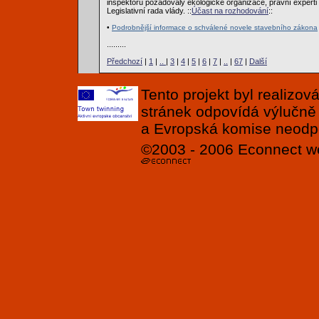
inspektorů požadovaly ekologické organizace, právní experti 
Legislativní rada vlády. ::
Účast na rozhodování
::
•
Podrobnější informace o schválené novele stavebního zákona
.........
Předchozí
|
1
|
..
|
3
|
4
|
5
|
6
|
7
|
..
|
67
|
Další
Tento projekt byl realizo
stránek odpovídá výlučně
a Evropská komise neodpov
©2003 - 2006
Econnect
w