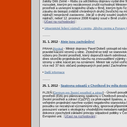
žaloby Dětí Země – Klubu za udržitelnou dopravu vydal dne 9
rozsudek, kterým pro nezákonnost zrušil rozhodnutí Minister
prostředí a usnesení krajského úřadu v Brně, kterým bylo ří
zásahu do biotopů zvláště chráněných druhů živočichů na 
nádraží nesprávně zastaveno. Jde již o druhý soudní úspěch 
nádraží, neboť 12. prosince 2008 Krajský soud v Brně zrušil
::
Účast na rozhodování
::
•
Urbanistické řešení nádraží v centru, Jižního centra a Ponavy (
.........
31. 1. 2012
-
Aleje jsou zachráněny!
- Ministr dopravy Pavel Dobeš ustoupil od ná
PRAHA [
Arnika
]
pravidel kácení stromů u silnic. Ztotožnil se totiž se stanov
výboru pro životní prostředí, který doporučil návrh odmítnou
dnes skončilo projednávání návrhu na znovuudělení výjimky s
stromy u silnic kácet jen na oznámení. Ministr tak vyšel vstří
více než 37 tisíc občanů podepsaných pod peticí Zachraňme
•
Další informace
.........
25. 1. 2012
-
Spalovna odpadů v Chotíkově by měla dost
- Úroveň posudku
PLZEŇ [
Centrum pro životní prostředí a zdraví
]
prostředí (EIA) pro plánovanou spalovnu v Chotíkově považ
životní prostředí a zdraví (CpŽPZ) za překvapivě špatnou, a
veřejném projednání navrhne vydání negativního stanoviska 
posudku se nezabýval významnými vlivy, ignoroval připomínky
posouzení variant s ekologicky vhodnějšími metodami naklád
dokonce zpochybnil základní principy odpadové politiky v Če
Evropské unii. ::
Účast na rozhodování
::