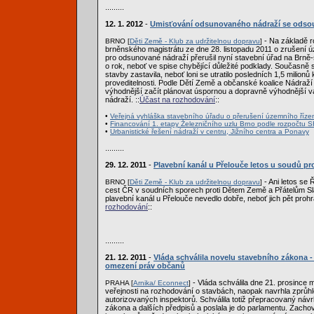
.........
12. 1. 2012
-
Umisťování odsunovaného nádraží se odsouv
- Na základě r
BRNO [
Děti Země - Klub za udržitelnou dopravu
]
brněnského magistrátu ze dne 28. listopadu 2011 o zrušení 
pro odsunované nádraží přerušil nyní stavební úřad na Brně-
o rok, neboť ve spise chybějící důležité podklady. Současně s
stavby zastavila, neboť loni se utratilo posledních 1,5 milionů k
proveditelnosti. Podle Dětí Země a občanské koalice Nádraží 
výhodnější začít plánovat úspornou a dopravně výhodnější v
nádraží. ::
Účast na rozhodování
::
•
Veřejná vyhláška stavebního úřadu o přerušení územního říze
•
Financování 1. etapy Železničního uzlu Brno podle rozpočtu S
•
Urbanistické řešení nádraží v centru, Jižního centra a Ponavy
.........
29. 12. 2011
-
Plavební kanál u Přelouče letos u soudů pro
- Ani letos se 
BRNO [
Děti Země - Klub za udržitelnou dopravu
]
cest ČR v soudních sporech proti Dětem Země a Přátelům Sl
plavební kanál u Přelouče nevedlo dobře, neboť jich pět prohrá
rozhodování
::
.........
21. 12. 2011
-
Vláda schválila novelu stavebního zákona -
omezení práv občanů
- Vláda schválila dne 21. prosince 
PRAHA [
Arnika/ Econnect
]
veřejnosti na rozhodování o stavbách, naopak navrhla zprůhl
autorizovaných inspektorů. Schválila totiž přepracovaný náv
zákona a dalších předpisů a poslala je do parlamentu. Zachov