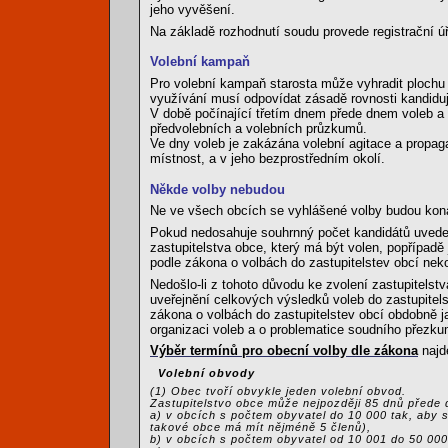
jeho vyvěšení.
Na základě rozhodnutí soudu provede registrační úřa
Volební kampaň
Pro volební kampaň starosta může vyhradit plochu 
využívání musí odpovídat zásadě rovnosti kandiduj
V době počínající třetím dnem přede dnem voleb 
předvolebních a volebních průzkumů.
Ve dny voleb je zakázána volební agitace a propaga
místnost, a v jeho bezprostředním okolí.
Někde volby nebudou
Ne ve všech obcích se vyhlášené volby budou kona
Pokud nedosahuje souhrnný počet kandidátů uveden
zastupitelstva obce, který má být volen, popřípadě j
podle zákona o volbách do zastupitelstev obcí neko
Nedošlo-li z tohoto důvodu ke zvolení zastupitelstv
uveřejnění celkových výsledků voleb do zastupitelst
zákona o volbách do zastupitelstev obcí obdobně j
organizaci voleb a o problematice soudního přezkum
Výběr termínů pro obecní volby dle zákona
najd
Volební obvody
(1) Obec tvoří obvykle jeden volební obvod.
Zastupitelstvo obce může nejpozději 85 dnů přede d
a) v obcích s počtem obyvatel do 10 000 tak, aby 
takové obce má mít nějméně 5 členů),
b) v obcích s počtem obyvatel od 10 001 do 50 000