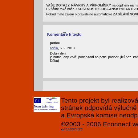
VAŠE DOTAZY, NÁVRHY A PŘIPOMÍNKY
na doplnění nám 
Uvítáme také vaše
ZKUŠENOSTI S OBČANSKÝMI AKTIVI
Pokud máte zájem o pravidelné automatické
ZASÍLÁNÍ NOV
Komentáře k textu
petice
adéla
, 5. 2. 2010
Dobrý den,
je nutné, aby voliči podepsaní na petici podporující nez. k
Děkuji
Tento projekt byl realizo
stránek odpovídá výlučně
a Evropská komise neodpov
©2003 - 2006
Econnect
w