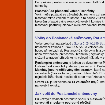
Po opuštění prostoru určeného pro úpravu lístků vl
schránky.
Hlasování do přenosné volební schránky
:
Volič může požádat ze závažných, zejména
zdrav
hlasovat mimo volební místnost, a to pouze v územ
takovém případě vyšle okrsková volební komise k vo
hlasování postupují členové okrskové volební komi
Volby do Poslanecké sněmovny Parla
Volby probíhají na základě
zákona č. 247/1995 Sb.
ustanovení zákona č. 247/1995 Sb., o volbách do P
budou při volbách do Poslanecké sněmovny hlasovac
nebo rozmnožení přenosovou technikou; Vyhlášky č
složení a vrácení příspěvku na volební náklady v 
Poslanecká sněmovna
je jednou ze dvou komor P
Ústava České republiky stanoví pro volby do Pos
Mandáty jsou rozdělovány těm stranám
, které n
ve volbách (říká se tomu „uzavírací klauzule“).
Pro
nejméně 10% hlasů; koalice tří stran musí získat 
Území ČR je rozděleno do
14 volebních krajů
, kt
na volební okrsky.
Jak volit do Poslanecké sněmovny
Při každých volbách dostanete
spolu s hlasovacími
se vyplatí si pokyny podrobně přečíst
!