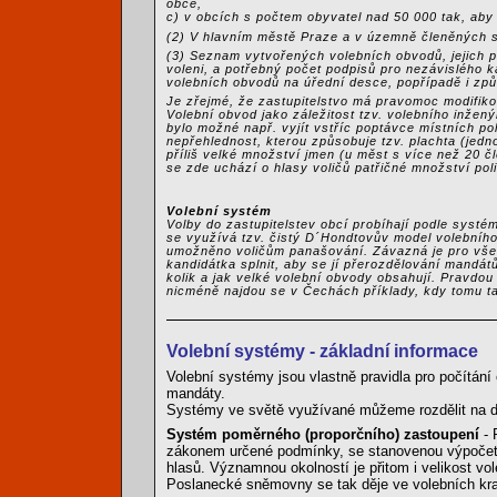
obce,
c) v obcích s počtem obyvatel nad 50 000 tak, aby
(2) V hlavním městě Praze a v územně členěných s
(3) Seznam vytvořených volebních obvodů, jejich po
voleni, a potřebný počet podpisů pro nezávislého k
volebních obvodů na úřední desce, popřípadě i zp
Je zřejmé, že zastupitelstvo má pravomoc modifiko
Volební obvod jako záležitost tzv. volebního inžen
bylo možné např. vyjít vstříc poptávce místních po
nepřehlednost, kterou způsobuje tzv. plachta (jedn
příliš velké množství jmen (u měst s více než 20 č
se zde uchází o hlasy voličů patřičné množství poli
Volební systém
Volby do zastupitelstev obcí probíhají podle sys
se využívá tzv. čistý D´Hondtovův model volebního 
umožněno voličům panašování. Závazná je pro všec
kandidátka splnit, aby se jí přerozdělování mandát
kolik a jak velké volební obvody obsahují. Pravdou
nicméně najdou se v Čechách příklady, kdy tomu ta
Volební systémy - základní informace
Volební systémy jsou vlastně pravidla pro počítání
mandáty.
Systémy ve světě využívané můžeme rozdělit na d
Systém poměrného (proporčního) zastoupení
- 
zákonem určené podmínky, se stanovenou výpočetn
hlasů. Významnou okolností je přitom i velikost v
Poslanecké sněmovny se tak děje ve volebních kra