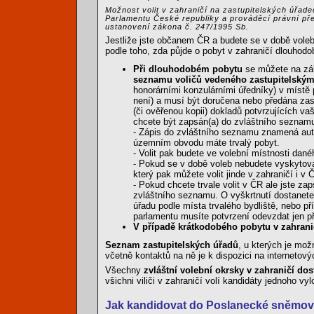
Možnost volit v zahraničí na zastupitelských úřad
Parlamentu České republiky a prováděcí právní pře
ustanovení zákona č. 247/1995 Sb.
Jestliže jste občanem ČR a budete se v době vole
podle toho, zda půjde o pobyt v zahraničí dlouhodo
Při dlouhodobém pobytu
se můžete na zák
seznamu voličů vedeného zastupitelský
honorárními konzulárními úředníky) v místě
není) a musí být doručena nebo předána zast
(či ověřenou kopii) dokladů potvrzujících v
chcete být zapsán(a) do zvláštního seznam
- Zápis do zvláštního seznamu znamená aut
územním obvodu máte trvalý pobyt.
- Volit pak budete ve volební místnosti dané
- Pokud se v době voleb nebudete vyskytova
který pak můžete volit jinde v zahraničí i v 
- Pokud chcete trvale volit v ČR ale jste z
zvláštního seznamu. O vyškrtnutí dostanete
úřadu podle místa trvalého bydliště, nebo př
parlamentu musíte potvrzení odevzdat jen př
V případě krátkodobého pobytu v zahrani
Seznam zastupitelských úřadů
, u kterých je mož
včetně kontaktů na ně je k dispozici na internetov
Všechny
zvláštní volební okrsky v zahraničí dos
všichni viliči v zahraničí volí kandidáty jednoho vy
Jak kandidovat do Poslanecké sněmo