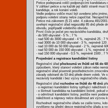
Petice podepsaná voliči podporujícími kandidaturu 
V záhlaví petice a na každé její další straně musí
kandiduje, a rok konání voleb.
Vedle podpisu voliče musí být uvedeno jeho jméno, 
podporu volební strany nelze započítat. Nezapočít
Petice má zákonem (§ 21 odst. 4 zákona 491/2001
uveřejní registrační úřad nejpozději 85 dnů přede 
obvodu, popřípadě volebního obvodu.
První číslo je počet pro nezávislého kandidáta, dru
- do 500 obyvatel - 5 % ; 7 %
- nad 500 do 3000 obyvatel - 4 %, nejméně 25 ; 7 
- nad 3000 do 10 000 obyvatel - 3 %, nejméně 120 
- nad 10 000 do 50 000 obyvatel - 2 %, nejméně 60
- nad 50 000 do 150 000 obyvatel - 1 %, nejméně 1
- nad 150 000 obyvatel - 0,5 %, nejméně 1500 ; 7 
Projednání a registrace kandidátní listiny
Registrační úřad
přezkoumá ve lhůtě od 66 do 60
způsobem, který stanoví volební zákon nebo nemá-
registrační úřad písemně prostřednictvím zmocněnc
závady odstranil do 53 dnů přede dnem voleb. Ve s
nezávislý kandidát i bez výzvy registračního úřadu.
Registrační úřad
rozhodne ve lhůtě do 48 dnů
pře
- o registraci kandidátní listiny splňující náležito
- o škrtnutí kandidáta na kandidátní listině, pokud
- o odmítnutí kandidátní listiny, jestliže není p
náležitosti a nápravy nelze dosáhnout ani výzvou k
Rozhodnutí registračního úřadu se zašle tomu, kdo
vyvěšeno na úřední desce registračního úřadu a v