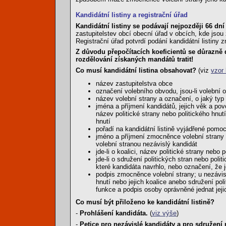
Kandidátní listiny a registrační úřad
Kandidátní listiny se podávají nejpozději 66 d
zastupitelstev obcí obecní úřad v obcích, kde jsou
Registrační úřad potvrdí podání kandidátní listiny
Z důvodu přepočítacích koeficientů se důrazně d
rozdělování získaných mandátů tratit!
Co musí kandidátní listina obsahovat?
(viz
vzor 
název zastupitelstva obce
označení volebního obvodu, jsou-li volební 
název volební strany a označení, o jaký typ 
jména a příjmení kandidátů, jejich věk a povo
název politické strany nebo politického hnutí
hnutí
pořadí na kandidátní listině vyjádřené pomo
jméno a příjmení zmocněnce volební strany a
volební stranou nezávislý kandidát
jde-li o koalici, název politické strany nebo 
jde-li o sdružení politických stran nebo poli
které kandidáta navrhlo, nebo označení, že 
podpis zmocněnce volební strany; u nezávislé
hnutí nebo jejich koalice anebo sdružení pol
funkce a podpis osoby oprávněné jednat jeji
Co musí být přiloženo ke kandidátní listině?
-
Prohlášení kandidáta.
(
viz výše
)
-
Petice pro nezávislé kandidáty a pro sdružení