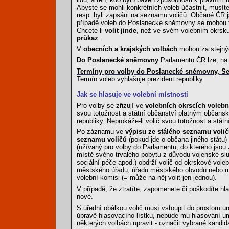
Abyste se mohli konkrétních voleb účastnit, musít
resp. byli zapsáni na seznamu voličů. Občané ČR 
případě voleb do Poslanecké sněmovny se mohou ta
Chcete-li
volit jinde
, než ve svém volebním okrsku p
průkaz
.
V
obecních a krajských volbách
mohou za stejný
Do Poslanecké sněmovny
Parlamentu ČR lze, na r
Termíny pro volby do Poslanecké sněmovny, Sen
Termín voleb vyhlašuje prezident republiky.
Jak se hlasuje ve volební místnosti
Pro volby se zřizují ve
volebních okrscích volebn
svou totožnost a státní občanství platným obča
republiky. Neprokáže-li volič svou totožnost a stát
Po záznamu ve
výpisu ze stálého seznamu voli
seznamu voličů
(pokud jde o občana jiného státu)
(užívaný pro volby do Parlamentu, do kterého jsou za
místě svého trvalého pobytu z důvodu vojenské slu
sociální péče apod.) obdrží volič od okrskové vole
městského úřadu, úřadu městského obvodu nebo měst
volební komisi (= může na něj volit jen jednou).
V případě, že ztratíte, zapomenete či poškodíte hl
nové.
S úřední obálkou volič musí vstoupit do prostoru u
úpravě hlasovacího lístku, nebude mu hlasování um
některých volbách upravit - označit vybrané kandidá