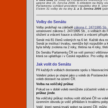
V roce 2002
se volby do Poslanecké sněmovny PČR 
uplyne dne 15. června 2006. S ohledem na lhůty st
Parlamentu vyhlásil prezident republiky dne 8. ú
číslem 31 volby do na dny
2. a 3. června 2006
(pát
Volby do Senátu
Volby probíhají na základě
zákona č. 247/1995 Sb.
ustanovení zákona č. 247/1995 Sb., o volbách do 
složení a vrácení kauce a složení a vrácení přísp
Senát má 81 členů volených na 6 let. Každé dva roky
Senát je institucí trvalou, nemůže být rozpuštěn a 
byla tehdy zvolena na 2 roky, třetina na 4 roky, třeti
Do Senátu Parlamentu ČR se volí pomocí většinové
která se uplatňuje i v České republice. Pro volby
Jak volit do Senátu
Při každých volbách dostanete spolu s hlasovacími
Volební právo je stejné jako u voleb do Poslanecké
voleb dostavit na území ČR.
Volba na voličský průkaz
Pokud se v době voleb nemůžete zúčastnit voleb v
průkaz jinde
.
Na voličský průkaz mohou volit občané ČR ve vole
územním obvodu je volič přihlášen k trvalému poby
Volič, který nemá trvalý pobyt na území ČR, může 