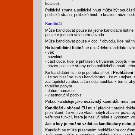
koalice).
Politická strana a politické hnutí může být součást
politická strana, politické hnutí a koalice může pod
Kandidát
Může kandidovat pouze na jedné kandidátní listině v
pouze v jednom volebním obvodu.
Může kandidovat pouze v obci / obvodu, kde má trv
Na
kandidátní listině
se u každého kandidáta uvád
- věk
- povolání
- část obce, kde je přihlášen k trvalému pobytu - ne
- název politické strany nebo politického hnutí, je
Ke kandidátní listině je potřeba přiložit
Prohlášení 
- že souhlasí se svou kandidaturou, že mu nejsou 
zastupitelstva obce a že nedal souhlas k tomu, aby 
trvalého pobytu
- datum narození
- vlastnoruční podpis
Pokud kandiduje jako
nezávislý kandidát
, musí př
Kandidáti - občané EU
musí předložit stejné dokla
prohlášení, že ve své vlasti nebyli zbaveni práva 
veřejnou funkci, která je neslučitelná s výkonem v
Jak a kdy je možné vzdát se kandidatury nebo j
Kandidát se může písemným prohlášením doručeným
způsobem může zmocněnec volební strany jeho kandi