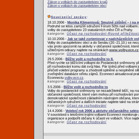
Zákon o volbách do zastupitelstev krajů
Zákon o volbách do zastupitelstev obcí
Související zprávy
:
18.10.2006 -
Monika Klimentová: Smutné zjištění – i na 
Podruhé se letos zamýšlí sdružení Fórum 50% nad volbami z
volby do zastupitelstev 23 statutárních měst ČR a Prahy.
kategorie:
Účast na rozhodování-Rovné příležitost
10.10.2006 -
Jak se také zorientovat v nadcházejících vo
Volby do zastupitelstev obcí a do Senátu (20.-21.10.) se neza
vás proto upozornit na aktivity v občanské společnosti, kte
užitečnými odkazy najdete na stránkách
www.volby.ecn.cz
kategorie:
Účast na rozhodování
29.5.2006 -
Běžte volit a rozhodněte to II.
Před rychle se blížícími volbami do Poslanecké sněmovny přip
při rozhodování komu dát svůj hlas. Pár týdnů před volbami
přečetl volební programy a zhodnotil splněné a nesplněné sl
zveřejnění databáze střetu zájmů. Econnect aktualizoval pra
Econnectu
volby.ecn.cz
.
kategorie:
Účast na rozhodování
3.5.2006 -
Běžte volit a rozhodněte to
Volby do poslanecké sněmovny se nezadržitelně blíží, na roz
občanské společnosti, které vám mohou při rozhodování pomoc
demokratické společnosti základním nástrojem občana, které
občanských sdružení a dalších iniciativ najdete také na str
kategorie:
Účast na rozhodování
14.4.2006 -
Volební rok 2006 a aktivity občanského sekto
V souvislosti s letošními trojími volbami Econnect monitoruje a
organizace a podpořit občany k účasti ve volbách. Více naj
kategorie:
Účast na rozhodování