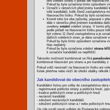
této volební strany v pořadí dle hlasovacího 
Pokud by byla označena tímto způsobem více
Označit v rámečcích před jmény kandidátů kř
tolik kandidátů, kolik členů zastupitelstva 
hlasovacího lístku. Pokud by bylo označeno
Kromě toho lze oba způsoby, popsané v před
dále v rámečku před jménem kandidáta další 
uvedeny
ostatní
volební strany. V tomto pří
podle pořadí na hlasovacím lístku pouze tol
být voleno 11 členů zastupitelstva a je ozn
dalších volebních stran, je dáno označené vo
Pokud by byla tímto způsobem označena více
hlas neplatný.
Pokud by byla označena volební
strana kří
k označení kandidátů se nepřihlíží.
Takovéto možnosti kombinovat se říká
panašován
kombinovat hlasování pro stranu a pro kandidáty z 
Pokud volič neoznačí na hlasovacím lístku ani vole
lístek přetrhne nebo vloží do úřední obálky několik 
Jak kandidovat do obecního zastupitels
Kandidátní listinu pro volby do zastupitelstva obc
- registrované politické strany a politická hnutí, j
- koalice politických stran a politických hnutí
- nezávislí kandidáti
- sdružení nezávislých kandidátů
- sdružení politických stran a / nebo politických hn
(Je zde rozdíl oproti volbám do Poslanecké sněmov