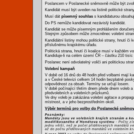
Poslancem v Poslanecké sněmovně může být zvolen
Kandidát musí být uveden na listině politické strany
Musí dát
písemný souhlas
s kandidaturou obsahu
Do PS nemůže kandidovat nezávislý kandidát.
Kandidát se může písemným prohlášením doručený
Stejným způsobem může zmocněnec volební strany j
Kandidátní listiny mohou politické strany, hnutí č
příslušnému krajskému úřadu.
Politická strana, hnutí či koalice musí v každém vo
Kandiduje-li na celém území ČR – částku 210 tisíc
Poslanec není odvolatelný voliči ani politickou stra
Volební kampaň
V době od 16 dnů do 48 hodin před volbami mají kan
a v České televizi celkem 14 hodin bezplatně posk
odpovědnost za obsah. Termíny se určují losem.
V době počínající třetím dnem přede dnem voleb 
předvolebních a volebních průzkumů.
Ve dny voleb je zakázána volební agitace a propaga
místnost, a v jeho bezprostředním okolí.
Výběr termínů pro volby do Poslanecké sněmov
Poznámky:
Mandáty jsou ve volebních krajích stranám a koa
modifikovaného d´Hondtova systému
- Počty zí
jednu větší, než je počet přidělovaných mandátů ve
až do počtu přidělovaných mandátů ve volebním kra