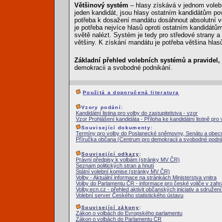
Většinový systém
– hlasy získává v jednom volebn
jeden kandidát, jsou hlasy ostatním kandidátům po
potřeba k dosažení mandátu dosáhnout absolutní vět
je potřeba nejvíce hlasů oproti ostatním kandidátů
světě nalézt. Systém je tedy pro středové strany a 
většiny. K získání mandátu je potřeba většina hlas
Základní přehled volebních systémů a pravidel, j
demokracii a svobodné podnikání.
Použitá a doporučená literatura
Vzory podání:
Kandidátní listina pro volby do zastupitelstva - vzor
Vzor Prohlášení kandidáta - Příloha ke kandidátní listině pro 
Související dokumenty:
Termíny pro volby do Poslanecké sněmovny, Senátu a obecn
Příručka občana (Centrum pro demokracii a svobodné podnik
Související odkazy
:
Právní předpisy k volbám (stránky MV ČR)
Seznam politických stran a hnutí
Státní volební komise (stránky MV ČR)
Volby - Aktuální informace na stránkách Ministerstva vnitra
Volby do Parlamentu ČR - informace pro české voliče v zah
Volby.ecn.cz - přehled aktivit občanských iniciativ a sdruže
Volební server Českého statistického ústavu
Související zákony
:
Zákon o volbách do Evropského parlamentu
Zákon o volbách do Parlamentu ČR