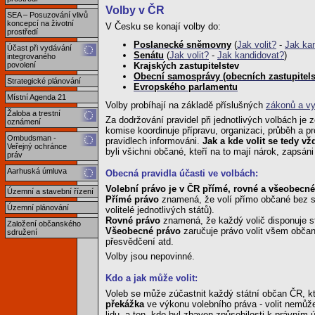
Volby v ČR
SEA – Posuzování vlivů
koncepcí na životní
V Česku se konají volby do:
prostředí
Poslanecké sněmovny
(
Jak volit?
-
Jak ka
Účast při vydávání
Senátu
(
Jak volit?
-
Jak kandidovat?
)
integrovaného
povolení
Krajských zastupitelstev
Obecní samosprávy (obecních zastupitelst
Strategické plánování
Evropského parlamentu
Místní Agenda 21
Volby probíhají na základě příslušných
zákonů a v
Žaloba a trestní
Za dodržování pravidel při jednotlivých volbách j
oznámení
komise koordinuje přípravu, organizaci, průběh a pr
Ombudsman -
pravidlech informováni.
Jak a kde volit se tedy v
Veřejný ochránce
byli všichni občané, kteří na to mají nárok, zapsán
práv
Aarhuská úmluva
Obecná pravidla účasti ve volbách:
Volební právo je v ČR přímé, rovné a všeobecné
Územní a stavební řízení
Přímé právo
znamená, že volí přímo občané bez sv
Územní plánování
volitelé jednotlivých států).
Rovné právo
znamená, že každý volič disponuje s
Založení občanského
Všeobecné právo
zaručuje právo volit všem občan
sdružení
přesvědčení atd.
Volby jsou nepovinné.
Kdo a jak může volit:
Voleb se může zúčastnit každý státní občan ČR, k
překážka
ve výkonu volebního práva - volit nemů
lidu, a ten, kdo byl zbaven způsobilosti k právním