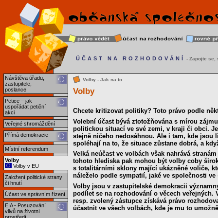
ÚČAST NA ROZHODOVÁNÍ
- Zapojte se, s
Návštěva úřadu,
Volby - Jak na to
zastupitele,
Volby
poslance
Petice – jak
uspořádat petiční
Chcete kritizovat politiky? Toto právo podle někt
akci
Volební účast bývá ztotožňována s mírou zájmu o
Veřejné shromáždění
politickou situací ve své zemi, v kraji či obci. 
Přímá demokracie
stejně ničeho nedosáhnou. Ale i tam, kde jsou 
spoléhají na to, že situace zůstane dobrá, a kdy
Místní referendum
Velká neúčast ve volbách však nahrává stranám 
Volby
tohoto hlediska pak mohou být volby coby širok
Volby v EU
s totalitárními sklony mající ukázněné voliče, 
náleželo podle sympatií, jaké ve společnosti ve 
Založení politické strany
či hnutí
Volby jsou v zastupitelské demokracii význam
podílet se na rozhodování o věcech veřejných. 
Účast ve správním řízení
resp. zvolený zástupce získává právo rozhodova
EIA - Posuzování
účastnit ve všech volbách, kde je mu to umožn
vlivů na životní
prostředí