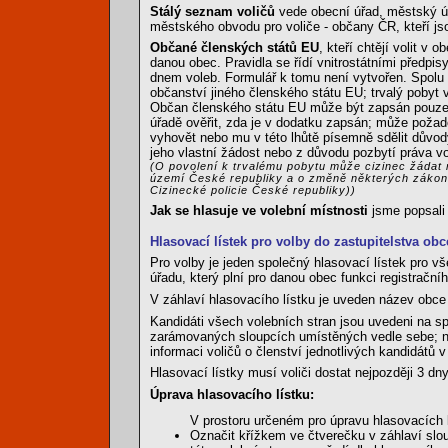
Stálý seznam voličů
vede obecní úřad, městský ú
městského obvodu pro voliče - občany ČR, kteří jso
Občané členských států EU
, kteří chtějí volit v
danou obec. Pravidla se řídí vnitrostátními předpi
dnem voleb. Formulář k tomu není vytvořen. Spolu 
občanství jiného členského státu EU; trvalý pobyt v
Občan členského státu EU může být zapsán pouze 
úřadě ověřit, zda je v dodatku zapsán; může požad
vyhovět nebo mu v této lhůtě písemně sdělit důvody
jeho vlastní žádost nebo z důvodu pozbytí práva vol
(O povolení k trvalému pobytu může cizinec žádat 
území České republiky a o změně některých zákonů
Cizinecké policie České republiky))
Jak se hlasuje ve volební místnosti
jsme popsal
Hlasovací lístek pro volby do zastupitelstva obc
Pro volby je jeden společný hlasovací lístek pro v
úřadu, který plní pro danou obec funkci registrační
V záhlaví hlasovacího lístku je uveden název obce 
Kandidáti všech volebních stran jsou uvedeni na s
zarámovaných sloupcích umístěných vedle sebe; nen
informaci voličů o členství jednotlivých kandidátů 
Hlasovací lístky musí voliči dostat nejpozději 3 d
Úprava hlasovacího lístku:
V prostoru určeném pro úpravu hlasovacích 
Označit křížkem ve čtverečku v záhlaví slo