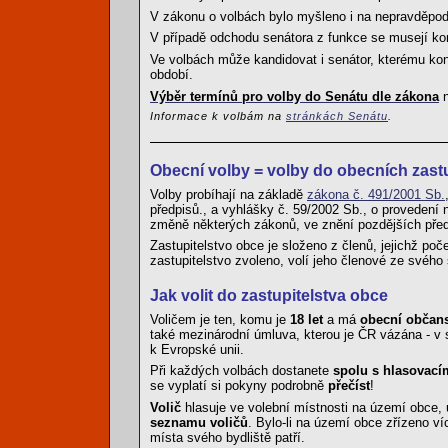
V zákonu o volbách bylo myšleno i na nepravděpodo
V případě odchodu senátora z funkce se musejí kon
Ve volbách může kandidovat i senátor, kterému ko
období.
Výběr termínů pro volby do Senátu dle zákona
n
Informace k volbám na
stránkách Senátu
.
Obecní volby = volby do obecních zastu
Volby probíhají na základě
zákona č. 491/2001 Sb.
předpisů., a vyhlášky č. 59/2002 Sb., o provedení 
změně některých zákonů, ve znění pozdějších před
Zastupitelstvo obce je složeno z členů, jejichž poč
zastupitelstvo zvoleno, volí jeho členové ze svého
Jak volit do zastupitelstva obce
Voličem je ten, komu je
18 let
a má
obecní občans
také mezinárodní úmluva, kterou je ČR vázána - v
k Evropské unii.
Při každých volbách dostanete
spolu s hlasovací
se vyplatí si pokyny podrobně
přečíst
!
Volič
hlasuje ve volební místnosti na území obce, 
seznamu voličů
. Bylo-li na území obce zřízeno v
místa svého bydliště patří.