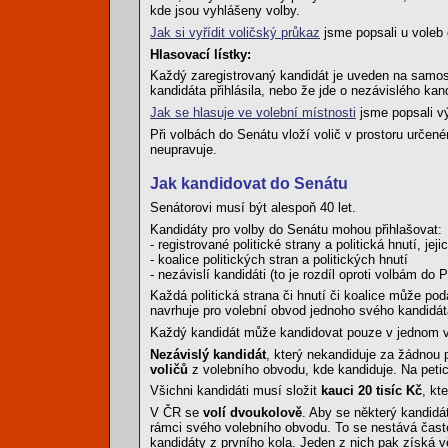
kde jsou vyhlášeny volby.
Jak si vyřídit voličský průkaz
jsme popsali u voleb
Hlasovací lístky:
Každý zaregistrovaný kandidát je uveden na samost
kandidáta přihlásila, nebo že jde o nezávislého kan
Jak se hlasuje ve volební místnosti
jsme popsali v
Při volbách do Senátu vloží volič v prostoru určené
neupravuje.
Jak kandidovat do Senátu
Senátorovi musí být alespoň 40 let.
Kandidáty pro volby do Senátu mohou přihlašovat:
- registrované politické strany a politická hnutí, j
- koalice politických stran a politických hnutí
- nezávislí kandidáti (to je rozdíl oproti volbám do 
Každá politická strana či hnutí či koalice může po
navrhuje pro volební obvod jednoho svého kandidát
Každý kandidát může kandidovat pouze v jednom vol
Nezávislý kandidát
, který nekandiduje za žádnou p
voličů
z volebního obvodu, kde kandiduje. Na petici
Všichni kandidáti musí složit
kauci 20 tisíc Kč
, kt
V ČR se
volí dvoukolově
. Aby se některý kandidá
rámci svého volebního obvodu. To se nestává často
kandidáty z prvního kola. Jeden z nich pak získá v