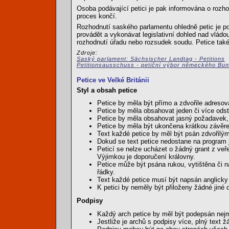
Osoba podávající petici je pak informována o rozho
proces končí.
Rozhodnutí saského parlamentu ohledně petic je 
provádět a vykonávat legislativní dohled nad vládo
rozhodnutí úřadu nebo rozsudek soudu. Petice také
Zdroje:
Saský parlament: Sächsischer Landtag - Petitions
Petitionsausschuss - petiční výbor německého Bu
Petice ve Velké Británii
Styl a obsah petice
Petice by měla být přímo a zdvořile adresová
Petice by měla obsahovat jeden či více ods
Petice by měla obsahovat jasný požadavek, 
Petice by měla být ukončena krátkou závěre
Text každé petice by měl být psán zdvořil
Dokud se text petice nedostane na program 
Peticí se nelze ucházet o žádný grant z veř
Výjimkou je doporučení královny.
Petice může být psána rukou, vytištěna či 
řádky.
Text každé petice musí být napsán anglicky 
K petici by neměly být přiloženy žádné jin
Podpisy
Každý arch petice by měl být podepsán nejm
Jestliže je archů s podpisy více, plný text 