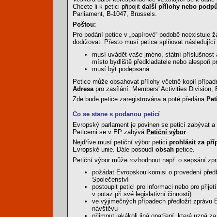
Chcete-li k petici připojit
další přílohy nebo pod
Parliament, B-1047, Brussels.
Poštou:
Pro podání petice v „papírové“ podobě neexistuje žád
dodržovat. Přesto musí petice splňovat následujíc
musí uvádět vaše jméno, státní příslušnost 
místo bydliště předkladatele nebo alespoň 
musí být podepsaná
Petice může obsahovat přílohy včetně kopií příp
Adresa
pro zasílání: Members' Activities Division,
Zde bude petice zaregistrována a poté předána
Pet
Co se stane s podanou peticí
Evropský parlament je povinen se peticí zabývat a
Peticemi se v EP zabývá
Petiční výbor
.
Nejdříve musí petiční výbor petici
prohlásit za př
Evropské unie. Dále posoudí
obsah
petice.
Petiční výbor může rozhodnout např. o sepsání zprá
požádat Evropskou komisi o provedení předb
Společenství
postoupit petici pro informaci nebo pro přij
v potaz při své legislativní činnosti)
ve výjimečných případech předložit zprávu
návštěvu
přijmout jakákoli jiná opatření, které uzná z