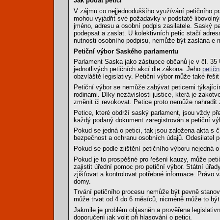
Jak podat petici
V zájmu co nejjednoduššího využívání petičního p
mohou vyjádřit své požadavky v podstatě libovoln
jméno, adresu a osobní podpis zasilatele. Saský parl
podepsat a zaslat. U kolektivních petic stačí adre
nutnosti osobního podpisu, nemůže být zaslána e-m
Petiční výbor Saského parlamentu
Parlament Saska jako zástupce občanů je v čl. 35
jednotlivých petičních akcí dle zákona. Jeho
petičn
obzvláště legislativy. Petiční výbor může také řešit
Petiční výbor se nemůže zabývat peticemi týkající
rodinami. Díky nezávislosti justice, která je zako
změnit či revokovat. Petice proto nemůže nahradit
Petice, které obdrží saský parlament, jsou vždy př
každý podaný dokument zaregistrován a petiční výb
Pokud se jedná o petici, tak jsou založena akta s 
bezpečnost a ochranu osobních údajů. Odesilatel pet
Pokud se podle zjištění petičního výboru nejedná o p
Pokud je to prospěšné pro řešení kauzy, může peti
zajistit úřední pomoc pro petiční výbor. Státní úřa
zjišťovat a kontrolovat potřebné informace. Právo 
domy.
Trvání petičního procesu nemůže být pevně stanov
může trvat od 4 do 6 měsíců, nicméně může to být 
Jakmile je problém objasněn a prověřena legislativ
doporučení jak volit při hlasování o petici.