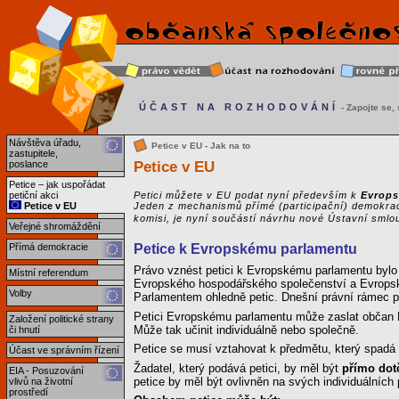
ÚČAST NA ROZHODOVÁNÍ
- Zapojte se, s
Návštěva úřadu,
Petice v EU - Jak na to
zastupitele,
Petice v EU
poslance
Petice – jak uspořádat
petiční akci
Petici můžete v EU podat nyní především k
Evrop
Petice v EU
Jeden z mechanismů přímé (participační) demokrac
komisi, je nyní součástí návrhu nové Ústavní smlo
Veřejné shromáždění
Přímá demokracie
Petice k Evropskému parlamentu
Právo vznést petici k Evropskému parlamentu bylo 
Místní referendum
Evropského hospodářského společenství a Evropsk
Volby
Parlamentem ohledně petic. Dnešní právní rámec pr
Petici Evropskému parlamentu může zaslat občan E
Založení politické strany
Může tak učinit individuálně nebo společně.
či hnutí
Petice se musí vztahovat k předmětu, který spadá 
Účast ve správním řízení
Žadatel, který podává petici, by měl být
přímo dot
EIA - Posuzování
petice by měl být ovlivněn na svých individuálních 
vlivů na životní
prostředí