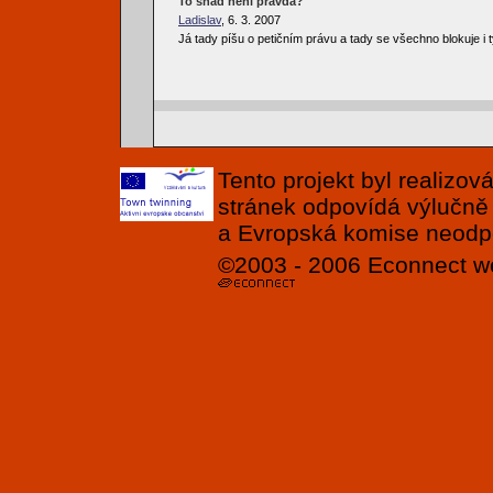
To snad není pravda?
Ladislav
, 6. 3. 2007
Já tady píšu o petičním právu a tady se všechno blokuje i
Tento projekt byl realizo
stránek odpovídá výlučně
a Evropská komise neodpov
©2003 - 2006
Econnect
w