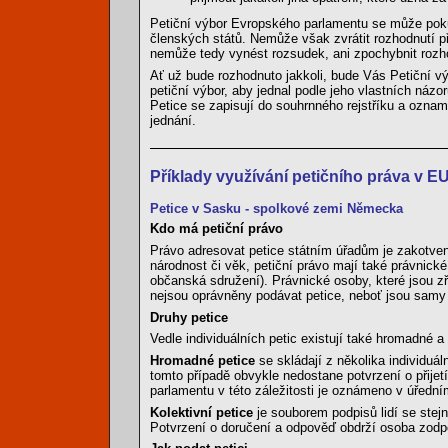
Petiční výbor Evropského parlamentu se může pokus
členských států. Nemůže však zvrátit rozhodnutí p
nemůže tedy vynést rozsudek, ani zpochybnit rozh
Ať už bude rozhodnuto jakkoli, bude Vás Petiční vý
petiční výbor, aby jednal podle jeho vlastních ná
Petice se zapisují do souhrnného rejstříku a ozna
jednání.
Příklady využívání petičního práva v E
Petice v Sasku - spolkové zemi Německa
Kdo má petiční právo
Právo adresovat petice státním úřadům je zakotven
národnost či věk, petiční právo mají také právnic
občanská sdružení). Právnické osoby, které jsou z
nejsou oprávněny podávat petice, neboť jsou samy 
Druhy petice
Vedle individuálních petic existují také hromadné a 
Hromadné petice
se skládají z několika individuál
tomto případě obvykle nedostane potvrzení o přijetí
parlamentu v této záležitosti je oznámeno v úředn
Kolektivní petice
je souborem podpisů lidí se ste
Potvrzení o doručení a odpověď obdrží osoba zod