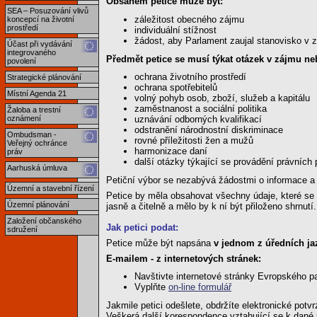
Obsahem petice může být:
SEA – Posuzování vlivů
záležitost obecného zájmu
koncepcí na životní
prostředí
individuální stížnost
žádost, aby Parlament zaujal stanovisko v z
Účast při vydávání
integrovaného
Předmět petice se musí týkat otázek v zájmu n
povolení
ochrana životního prostředí
Strategické plánování
ochrana spotřebitelů
Místní Agenda 21
volný pohyb osob, zboží, služeb a kapitálu
zaměstnanost a sociální politika
Žaloba a trestní
oznámení
uznávání odborných kvalifikací
odstranění národnostní diskriminace
Ombudsman -
rovné příležitosti žen a mužů
Veřejný ochránce
harmonizace daní
práv
další otázky týkající se provádění právních
Aarhuská úmluva
Petiční výbor se nezabývá žádostmi o informace a
Územní a stavební řízení
Petice by měla obsahovat všechny údaje, které se 
Územní plánování
jasně a čitelně a mělo by k ní být přiloženo shrnutí.
Založení občanského
Jak petici podat:
sdružení
Petice může být napsána
v jednom z úředních ja
E-mailem - z internetových stránek:
Navštivte internetové stránky Evropského p
Vyplňte
on-line formulář
Jakmile petici odešlete, obdržíte elektronické potvr
Veškerá další korespondence vztahující se k dané 