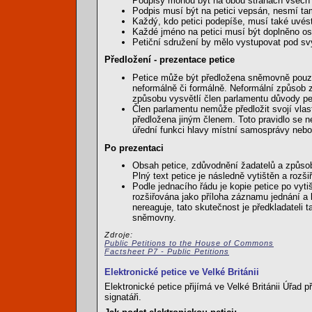
Podpisy mohou být na obou stranách všech 
Podpis musí být na petici vepsán, nesmí tam
Každý, kdo petici podepíše, musí také uvést
Každé jméno na petici musí být doplněno 
Petiční sdružení by mělo vystupovat pod s
Předložení - prezentace petice
Petice může být předložena sněmovně pouze 
neformálně či formálně. Neformální způsob 
způsobu vysvětlí člen parlamentu důvody pet
Člen parlamentu nemůže předložit svojí vlas
předložena jiným členem. Toto pravidlo se ne
úřední funkci hlavy místní samosprávy nebo 
Po prezentaci
Obsah petice, zdůvodnění žadatelů a způs
Plný text petice je následně vytištěn a rozši
Podle jednacího řádu je kopie petice po vyti
rozšiřována jako příloha záznamu jednání a 
nereaguje, tato skutečnost je předkladateli
sněmovny.
Zdroje:
Public Petitions to the House of Commons
Factsheet P7 - Public Petitions
Elektronické petice ve Velké Británii
Elektronické petice přijímá ve Velké Británii Úřad
signatáři.