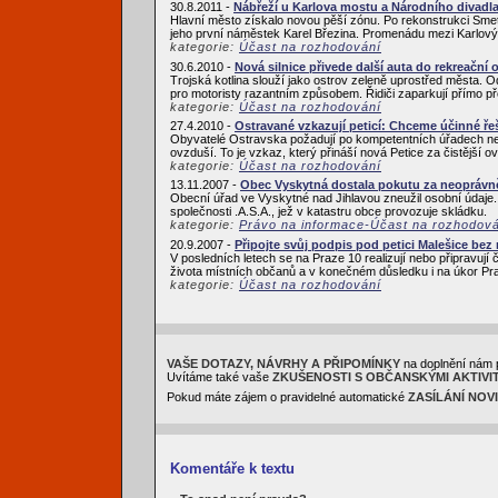
30.8.2011 -
Nábřeží u Karlova mostu a Národního divadl
Hlavní město získalo novou pěší zónu. Po rekonstrukci Sme
jeho první náměstek Karel Březina. Promenádu mezi Karlový
kategorie:
Účast na rozhodování
30.6.2010 -
Nová silnice přivede další auta do rekreační o
Trojská kotlina slouží jako ostrov zeleně uprostřed města.
pro motoristy razantním způsobem. Řidiči zaparkují přímo p
kategorie:
Účast na rozhodování
27.4.2010 -
Ostravané vzkazují peticí: Chceme účinné ře
Obyvatelé Ostravska požadují po kompetentních úřadech neprod
ovzduší. To je vzkaz, který přináší nová Petice za čistější 
kategorie:
Účast na rozhodování
13.11.2007 -
Obec Vyskytná dostala pokutu za neoprávn
Obecní úřad ve Vyskytné nad Jihlavou zneužil osobní údaje. P
společnosti .A.S.A., jež v katastru obce provozuje skládku.
kategorie:
Právo na informace-Účast na rozhodov
20.9.2007 -
Připojte svůj podpis pod petici Malešice be
V posledních letech se na Praze 10 realizují nebo připravují 
života místních občanů a v konečném důsledku i na úkor Pra
kategorie:
Účast na rozhodování
VAŠE DOTAZY, NÁVRHY A PŘIPOMÍNKY
na doplnění nám 
Uvítáme také vaše
ZKUŠENOSTI S OBČANSKÝMI AKTIVI
Pokud máte zájem o pravidelné automatické
ZASÍLÁNÍ NOV
Komentáře k textu