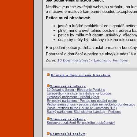
Jak podat elektronickou petici:
Nejdříve je nutné zveřejnit webovou stránku, na kt
a masové e-mailové kampaně nebudou akceptován
Petice musí obsahovat:
jasné a krátké prohlášení co signatáři petice p
plné jméno a ověřitelnou poštovní adresu ka
petice by měla mít datum uzávěrky, všechny
údaje by měly být sbírány elektronickou ces
Pro podání petice je třeba zaslat e-mailem kone
Potvrzení o doručení e-petice se obvykle odesílá 
Zdroj:
10 Downing Street - Electronic Petitions
Použitá a doporučená literatura
Související odkazy
:
10 Downing Street - Electronic Petitions
Europetition - a citizen's initiative for Europe
Evropský parlament - Petiční výbor
Evropský parlament - Postup pro podání petice
Petitionsausschuss - petiční výbor německého Bundestagu
Public Petitions to the House of Commons (UK)
Saský parlament: Sächsischer Landtag - Petitions
Související zákony
:
Smlouva o založení Evropského společenství
Související zprávy
: