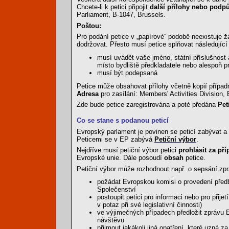
Chcete-li k petici připojit
další přílohy nebo pod
Parliament, B-1047, Brussels.
Poštou:
Pro podání petice v „papírové“ podobě neexistuje žád
dodržovat. Přesto musí petice splňovat následujíc
musí uvádět vaše jméno, státní příslušnost 
místo bydliště předkladatele nebo alespoň 
musí být podepsaná
Petice může obsahovat přílohy včetně kopií příp
Adresa
pro zasílání: Members' Activities Division,
Zde bude petice zaregistrována a poté předána
Pet
Co se stane s podanou peticí
Evropský parlament je povinen se peticí zabývat a
Peticemi se v EP zabývá
Petiční výbor
.
Nejdříve musí petiční výbor petici
prohlásit za př
Evropské unie. Dále posoudí
obsah
petice.
Petiční výbor může rozhodnout např. o sepsání zprá
požádat Evropskou komisi o provedení předb
Společenství
postoupit petici pro informaci nebo pro přij
v potaz při své legislativní činnosti)
ve výjimečných případech předložit zprávu
návštěvu
přijmout jakákoli jiná opatření, které uzná z