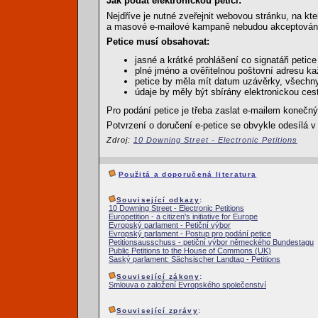
Jak podat elektronickou petici:
Nejdříve je nutné zveřejnit webovou stránku, na kt
a masové e-mailové kampaně nebudou akceptován
Petice musí obsahovat:
jasné a krátké prohlášení co signatáři petice p
plné jméno a ověřitelnou poštovní adresu ka
petice by měla mít datum uzávěrky, všechny
údaje by měly být sbírány elektronickou ces
Pro podání petice je třeba zaslat e-mailem kone
Potvrzení o doručení e-petice se obvykle odesílá 
Zdroj:
10 Downing Street - Electronic Petitions
Použitá a doporučená literatura
Související odkazy
:
10 Downing Street - Electronic Petitions
Europetition - a citizen's initiative for Europe
Evropský parlament - Petiční výbor
Evropský parlament - Postup pro podání petice
Petitionsausschuss - petiční výbor německého Bundestagu
Public Petitions to the House of Commons (UK)
Saský parlament: Sächsischer Landtag - Petitions
Související zákony
:
Smlouva o založení Evropského společenství
Související zprávy
: