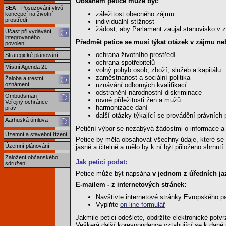
Obsahem petice může být:
SEA – Posuzování vlivů
záležitost obecného zájmu
koncepcí na životní
prostředí
individuální stížnost
žádost, aby Parlament zaujal stanovisko v z
Účast při vydávání
integrovaného
Předmět petice se musí týkat otázek v zájmu n
povolení
ochrana životního prostředí
Strategické plánování
ochrana spotřebitelů
Místní Agenda 21
volný pohyb osob, zboží, služeb a kapitálu
zaměstnanost a sociální politika
Žaloba a trestní
oznámení
uznávání odborných kvalifikací
odstranění národnostní diskriminace
Ombudsman -
rovné příležitosti žen a mužů
Veřejný ochránce
harmonizace daní
práv
další otázky týkající se provádění právních
Aarhuská úmluva
Petiční výbor se nezabývá žádostmi o informace a
Územní a stavební řízení
Petice by měla obsahovat všechny údaje, které se 
Územní plánování
jasně a čitelně a mělo by k ní být přiloženo shrnutí.
Založení občanského
Jak petici podat:
sdružení
Petice může být napsána
v jednom z úředních ja
E-mailem - z internetových stránek:
Navštivte internetové stránky Evropského p
Vyplňte
on-line formulář
Jakmile petici odešlete, obdržíte elektronické potvr
Veškerá další korespondence vztahující se k dané 