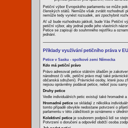
Petiční výbor Evropského parlamentu se může pokus
členských států. Nemůže však zvrátit rozhodnutí p
nemůže tedy vynést rozsudek, ani zpochybnit rozh
Ať už bude rozhodnuto jakkoli, bude Vás Petiční vý
petiční výbor, aby jednal podle jeho vlastních ná
Petice se zapisují do souhrnného rejstříku a ozna
jednání.
Příklady využívání petičního práva v E
Petice v Sasku - spolkové zemi Německa
Kdo má petiční právo
Právo adresovat petice státním úřadům je zakotven
národnost či věk, petiční právo mají také právnic
občanská sdružení). Právnické osoby, které jsou z
nejsou oprávněny podávat petice, neboť jsou samy 
Druhy petice
Vedle individuálních petic existují také hromadné a 
Hromadné petice
se skládají z několika individuál
tomto případě obvykle nedostane potvrzení o přijetí
parlamentu v této záležitosti je oznámeno v úředn
Kolektivní petice
je souborem podpisů lidí se ste
Potvrzení o doručení a odpověď obdrží osoba zod