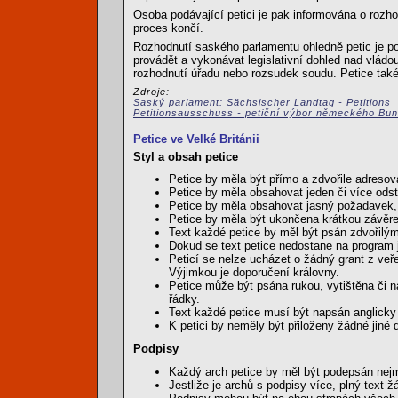
Osoba podávající petici je pak informována o rozho
proces končí.
Rozhodnutí saského parlamentu ohledně petic je 
provádět a vykonávat legislativní dohled nad vládo
rozhodnutí úřadu nebo rozsudek soudu. Petice také
Zdroje:
Saský parlament: Sächsischer Landtag - Petitions
Petitionsausschuss - petiční výbor německého Bu
Petice ve Velké Británii
Styl a obsah petice
Petice by měla být přímo a zdvořile adresová
Petice by měla obsahovat jeden či více ods
Petice by měla obsahovat jasný požadavek, 
Petice by měla být ukončena krátkou závěre
Text každé petice by měl být psán zdvořil
Dokud se text petice nedostane na program 
Peticí se nelze ucházet o žádný grant z veř
Výjimkou je doporučení královny.
Petice může být psána rukou, vytištěna či 
řádky.
Text každé petice musí být napsán anglicky 
K petici by neměly být přiloženy žádné jin
Podpisy
Každý arch petice by měl být podepsán nejm
Jestliže je archů s podpisy více, plný text 