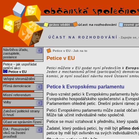
ÚČAST NA ROZHODOVÁNÍ
- Zapojte se, s
Návštěva úřadu,
Petice v EU - Jak na to
zastupitele,
Petice v EU
poslance
Petice – jak uspořádat
petiční akci
Petici můžete v EU podat nyní především k
Evrop
Petice v EU
Jeden z mechanismů přímé (participační) demokrac
komisi, je nyní součástí návrhu nové Ústavní smlo
Veřejné shromáždění
Přímá demokracie
Petice k Evropskému parlamentu
Právo vznést petici k Evropskému parlamentu bylo 
Místní referendum
Evropského hospodářského společenství a Evropsk
Volby
Parlamentem ohledně petic. Dnešní právní rámec pr
Petici Evropskému parlamentu může zaslat občan E
Založení politické strany
Může tak učinit individuálně nebo společně.
či hnutí
Petice se musí vztahovat k předmětu, který spadá 
Účast ve správním řízení
Žadatel, který podává petici, by měl být
přímo dot
EIA - Posuzování
petice by měl být ovlivněn na svých individuálních 
vlivů na životní
prostředí