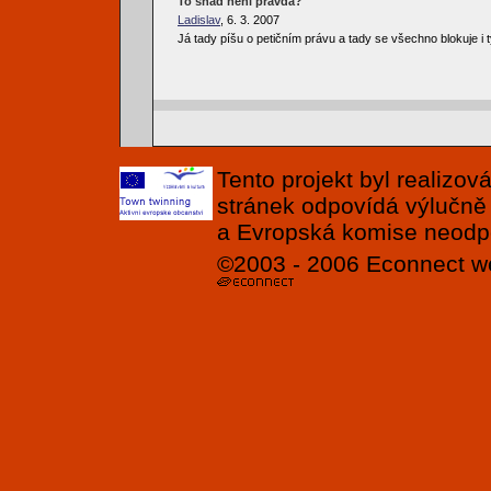
To snad není pravda?
Ladislav
, 6. 3. 2007
Já tady píšu o petičním právu a tady se všechno blokuje i
Tento projekt byl realizo
stránek odpovídá výlučně
a Evropská komise neodpov
©2003 - 2006
Econnect
w