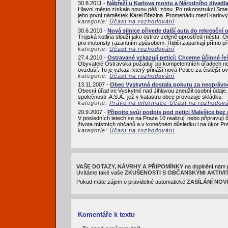
30.8.2011 -
Nábřeží u Karlova mostu a Národního divadl
Hlavní město získalo novou pěší zónu. Po rekonstrukci Sme
jeho první náměstek Karel Březina. Promenádu mezi Karlový
kategorie:
Účast na rozhodování
30.6.2010 -
Nová silnice přivede další auta do rekreační o
Trojská kotlina slouží jako ostrov zeleně uprostřed města.
pro motoristy razantním způsobem. Řidiči zaparkují přímo p
kategorie:
Účast na rozhodování
27.4.2010 -
Ostravané vzkazují peticí: Chceme účinné ře
Obyvatelé Ostravska požadují po kompetentních úřadech neprod
ovzduší. To je vzkaz, který přináší nová Petice za čistější 
kategorie:
Účast na rozhodování
13.11.2007 -
Obec Vyskytná dostala pokutu za neoprávn
Obecní úřad ve Vyskytné nad Jihlavou zneužil osobní údaje. P
společnosti .A.S.A., jež v katastru obce provozuje skládku.
kategorie:
Právo na informace-Účast na rozhodov
20.9.2007 -
Připojte svůj podpis pod petici Malešice be
V posledních letech se na Praze 10 realizují nebo připravují 
života místních občanů a v konečném důsledku i na úkor Pra
kategorie:
Účast na rozhodování
VAŠE DOTAZY, NÁVRHY A PŘIPOMÍNKY
na doplnění nám 
Uvítáme také vaše
ZKUŠENOSTI S OBČANSKÝMI AKTIVI
Pokud máte zájem o pravidelné automatické
ZASÍLÁNÍ NOV
Komentáře k textu