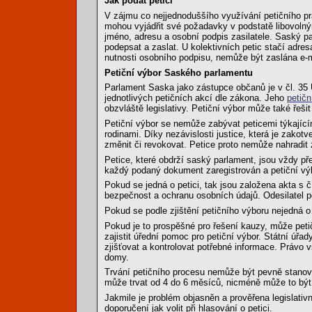
Jak podat petici
V zájmu co nejjednoduššího využívání petičního p
mohou vyjádřit své požadavky v podstatě libovoln
jméno, adresu a osobní podpis zasilatele. Saský parl
podepsat a zaslat. U kolektivních petic stačí adre
nutnosti osobního podpisu, nemůže být zaslána e-m
Petiční výbor Saského parlamentu
Parlament Saska jako zástupce občanů je v čl. 35
jednotlivých petičních akcí dle zákona. Jeho
petičn
obzvláště legislativy. Petiční výbor může také řešit
Petiční výbor se nemůže zabývat peticemi týkající
rodinami. Díky nezávislosti justice, která je zako
změnit či revokovat. Petice proto nemůže nahradit
Petice, které obdrží saský parlament, jsou vždy př
každý podaný dokument zaregistrován a petiční výb
Pokud se jedná o petici, tak jsou založena akta s 
bezpečnost a ochranu osobních údajů. Odesilatel pet
Pokud se podle zjištění petičního výboru nejedná o p
Pokud je to prospěšné pro řešení kauzy, může peti
zajistit úřední pomoc pro petiční výbor. Státní úřa
zjišťovat a kontrolovat potřebné informace. Právo 
domy.
Trvání petičního procesu nemůže být pevně stanov
může trvat od 4 do 6 měsíců, nicméně může to být 
Jakmile je problém objasněn a prověřena legislativ
doporučení jak volit při hlasování o petici.