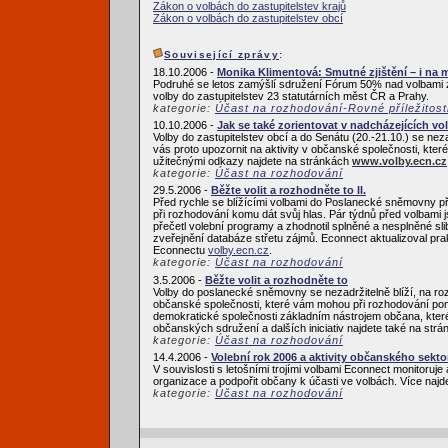
Zákon o volbách do zastupitelstev krajů
Zákon o volbách do zastupitelstev obcí
Související zprávy
:
18.10.2006 -
Monika Klimentová: Smutné zjištění – i na 
Podruhé se letos zamýšlí sdružení Fórum 50% nad volbami z
volby do zastupitelstev 23 statutárních měst ČR a Prahy.
kategorie:
Účast na rozhodování-Rovné příležitost
10.10.2006 -
Jak se také zorientovat v nadcházejících vo
Volby do zastupitelstev obcí a do Senátu (20.-21.10.) se neza
vás proto upozornit na aktivity v občanské společnosti, kte
užitečnými odkazy najdete na stránkách
www.volby.ecn.cz
kategorie:
Účast na rozhodování
29.5.2006 -
Běžte volit a rozhodněte to II.
Před rychle se blížícími volbami do Poslanecké sněmovny přip
při rozhodování komu dát svůj hlas. Pár týdnů před volbami
přečetl volební programy a zhodnotil splněné a nesplněné sl
zveřejnění databáze střetu zájmů. Econnect aktualizoval pra
Econnectu
volby.ecn.cz
.
kategorie:
Účast na rozhodování
3.5.2006 -
Běžte volit a rozhodněte to
Volby do poslanecké sněmovny se nezadržitelně blíží, na roz
občanské společnosti, které vám mohou při rozhodování pomoc
demokratické společnosti základním nástrojem občana, které
občanských sdružení a dalších iniciativ najdete také na str
kategorie:
Účast na rozhodování
14.4.2006 -
Volební rok 2006 a aktivity občanského sekto
V souvislosti s letošními trojími volbami Econnect monitoruje a
organizace a podpořit občany k účasti ve volbách. Více naj
kategorie:
Účast na rozhodování