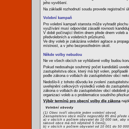
jeho vyvěšení.
Na základě rozhodnutí soudu provede registrační úřa
Volební kampaň
Pro volební kampaň starosta může vyhradit plochu 
využívání musí odpovídat zásadě rovnosti kandiduj
V době počínající třetím dnem přede dnem voleb 
předvolebních a volebních průzkumů.
Ve dny voleb je zakázána volební agitace a propaga
místnost, a v jeho bezprostředním okolí.
Někde volby nebudou
Ne ve všech obcích se vyhlášené volby budou kona
Pokud nedosahuje souhrnný počet kandidátů uveden
zastupitelstva obce, který má být volen, popřípadě j
podle zákona o volbách do zastupitelstev obcí neko
Nedošlo-li z tohoto důvodu ke zvolení zastupitelstv
uveřejnění celkových výsledků voleb do zastupitelst
zákona o volbách do zastupitelstev obcí obdobně j
organizaci voleb a o problematice soudního přezkum
Výběr termínů pro obecní volby dle zákona
najd
Volební obvody
(1) Obec tvoří obvykle jeden volební obvod.
Zastupitelstvo obce může nejpozději 85 dnů přede d
a) v obcích s počtem obyvatel do 10 000 tak, aby 
takové obce má mít nějméně 5 členů),
b) v obcích s počtem obyvatel od 10 001 do 50 000