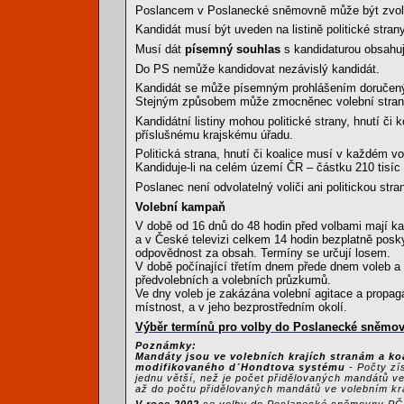
Poslancem v Poslanecké sněmovně může být zvolen
Kandidát musí být uveden na listině politické strany
Musí dát
písemný souhlas
s kandidaturou obsahu
Do PS nemůže kandidovat nezávislý kandidát.
Kandidát se může písemným prohlášením doručený
Stejným způsobem může zmocněnec volební strany j
Kandidátní listiny mohou politické strany, hnutí č
příslušnému krajskému úřadu.
Politická strana, hnutí či koalice musí v každém vo
Kandiduje-li na celém území ČR – částku 210 tisíc
Poslanec není odvolatelný voliči ani politickou stra
Volební kampaň
V době od 16 dnů do 48 hodin před volbami mají kan
a v České televizi celkem 14 hodin bezplatně posk
odpovědnost za obsah. Termíny se určují losem.
V době počínající třetím dnem přede dnem voleb 
předvolebních a volebních průzkumů.
Ve dny voleb je zakázána volební agitace a propaga
místnost, a v jeho bezprostředním okolí.
Výběr termínů pro volby do Poslanecké sněmov
Poznámky:
Mandáty jsou ve volebních krajích stranám a koa
modifikovaného d´Hondtova systému
- Počty zí
jednu větší, než je počet přidělovaných mandátů ve
až do počtu přidělovaných mandátů ve volebním kra