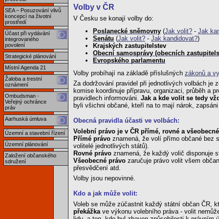
Volby v ČR
SEA – Posuzování vlivů
koncepcí na životní
V Česku se konají volby do:
prostředí
Poslanecké sněmovny
(
Jak volit?
-
Jak ka
Účast při vydávání
Senátu
(
Jak volit?
-
Jak kandidovat?
)
integrovaného
povolení
Krajských zastupitelstev
Obecní samosprávy (obecních zastupitelst
Strategické plánování
Evropského parlamentu
Místní Agenda 21
Volby probíhají na základě příslušných
zákonů a v
Žaloba a trestní
Za dodržování pravidel při jednotlivých volbách j
oznámení
komise koordinuje přípravu, organizaci, průběh a pr
Ombudsman -
pravidlech informováni.
Jak a kde volit se tedy v
Veřejný ochránce
byli všichni občané, kteří na to mají nárok, zapsán
práv
Aarhuská úmluva
Obecná pravidla účasti ve volbách:
Volební právo je v ČR přímé, rovné a všeobecné
Územní a stavební řízení
Přímé právo
znamená, že volí přímo občané bez sv
Územní plánování
volitelé jednotlivých států).
Rovné právo
znamená, že každý volič disponuje s
Založení občanského
Všeobecné právo
zaručuje právo volit všem občan
sdružení
přesvědčení atd.
Volby jsou nepovinné.
Kdo a jak může volit:
Voleb se může zúčastnit každý státní občan ČR, k
překážka
ve výkonu volebního práva - volit nemů
lidu, a ten, kdo byl zbaven způsobilosti k právním