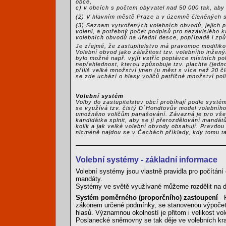
obce,
c) v obcích s počtem obyvatel nad 50 000 tak, aby
(2) V hlavním městě Praze a v územně členěných s
(3) Seznam vytvořených volebních obvodů, jejich po
voleni, a potřebný počet podpisů pro nezávislého k
volebních obvodů na úřední desce, popřípadě i zp
Je zřejmé, že zastupitelstvo má pravomoc modifiko
Volební obvod jako záležitost tzv. volebního inžen
bylo možné např. vyjít vstříc poptávce místních po
nepřehlednost, kterou způsobuje tzv. plachta (jedn
příliš velké množství jmen (u měst s více než 20 č
se zde uchází o hlasy voličů patřičné množství poli
Volební systém
Volby do zastupitelstev obcí probíhají podle sys
se využívá tzv. čistý D´Hondtovův model volebního 
umožněno voličům panašování. Závazná je pro všec
kandidátka splnit, aby se jí přerozdělování mandát
kolik a jak velké volební obvody obsahují. Pravdou
nicméně najdou se v Čechách příklady, kdy tomu ta
Volební systémy - základní informace
Volební systémy jsou vlastně pravidla pro počítání
mandáty.
Systémy ve světě využívané můžeme rozdělit na d
Systém poměrného (proporčního) zastoupení
- 
zákonem určené podmínky, se stanovenou výpočetn
hlasů. Významnou okolností je přitom i velikost v
Poslanecké sněmovny se tak děje ve volebních kra