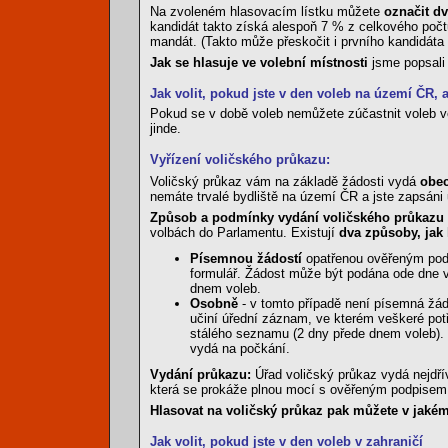
Na zvoleném hlasovacím lístku můžete
označit dv
kandidát takto získá alespoň 7 % z celkového počtu
mandát. (Takto může přeskočit i prvního kandidáta 
Jak se hlasuje ve volební místnosti
jsme popsal
Jak volit, pokud jste v den voleb na území ČR, a
Pokud se v době voleb nemůžete zúčastnit voleb ve
jinde.
Vyřízení voličského průkazu:
Voličský průkaz vám na základě žádosti vydá
obec
nemáte trvalé bydliště na území ČR a jste zapsáni
Způsob a podmínky vydání voličského průkazu 
volbách do Parlamentu. Existují
dva způsoby, jak
Písemnou žádostí
opatřenou ověřeným podp
formulář. Žádost může být podána ode dne v
dnem voleb.
Osobně
- v tomto případě není písemná žádo
učiní úřední záznam, ve kterém veškeré pot
stálého seznamu (2 dny přede dnem voleb).
vydá na počkání.
Vydání průkazu:
Úřad voličský průkaz vydá nejdří
která se prokáže plnou mocí s ověřeným podpisem v
Hlasovat na voličský průkaz pak můžete v jakém
Jak volit, pokud jste v den voleb v zahraničí