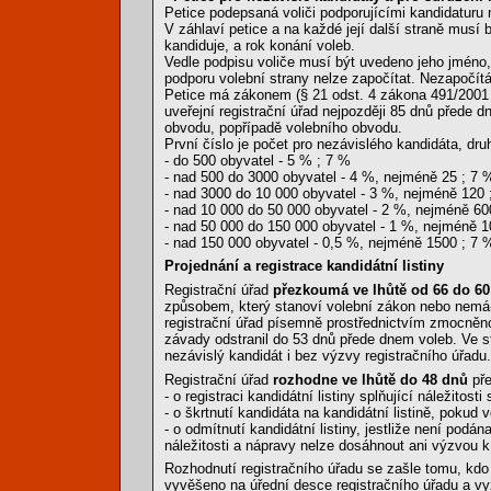
Petice podepsaná voliči podporujícími kandidaturu 
V záhlaví petice a na každé její další straně musí
kandiduje, a rok konání voleb.
Vedle podpisu voliče musí být uvedeno jeho jméno, 
podporu volební strany nelze započítat. Nezapočít
Petice má zákonem (§ 21 odst. 4 zákona 491/2001
uveřejní registrační úřad nejpozději 85 dnů přede 
obvodu, popřípadě volebního obvodu.
První číslo je počet pro nezávislého kandidáta, dru
- do 500 obyvatel - 5 % ; 7 %
- nad 500 do 3000 obyvatel - 4 %, nejméně 25 ; 7 
- nad 3000 do 10 000 obyvatel - 3 %, nejméně 120 
- nad 10 000 do 50 000 obyvatel - 2 %, nejméně 60
- nad 50 000 do 150 000 obyvatel - 1 %, nejméně 1
- nad 150 000 obyvatel - 0,5 %, nejméně 1500 ; 7 
Projednání a registrace kandidátní listiny
Registrační úřad
přezkoumá ve lhůtě od 66 do 60
způsobem, který stanoví volební zákon nebo nemá-
registrační úřad písemně prostřednictvím zmocněnc
závady odstranil do 53 dnů přede dnem voleb. Ve s
nezávislý kandidát i bez výzvy registračního úřadu.
Registrační úřad
rozhodne ve lhůtě do 48 dnů
pře
- o registraci kandidátní listiny splňující náležito
- o škrtnutí kandidáta na kandidátní listině, pokud
- o odmítnutí kandidátní listiny, jestliže není p
náležitosti a nápravy nelze dosáhnout ani výzvou k
Rozhodnutí registračního úřadu se zašle tomu, kdo
vyvěšeno na úřední desce registračního úřadu a v