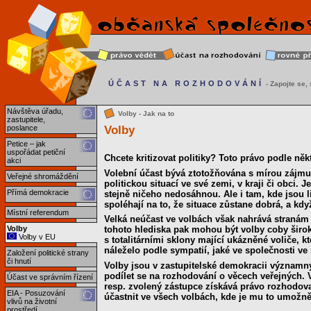
ÚČAST NA ROZHODOVÁNÍ
- Zapojte se, s
Návštěva úřadu,
Volby - Jak na to
zastupitele,
Volby
poslance
Petice – jak
uspořádat petiční
Chcete kritizovat politiky? Toto právo podle někt
akci
Volební účast bývá ztotožňována s mírou zájmu o
Veřejné shromáždění
politickou situací ve své zemi, v kraji či obci. 
Přímá demokracie
stejně ničeho nedosáhnou. Ale i tam, kde jsou 
spoléhají na to, že situace zůstane dobrá, a kdy
Místní referendum
Velká neúčast ve volbách však nahrává stranám 
Volby
tohoto hlediska pak mohou být volby coby širok
Volby v EU
s totalitárními sklony mající ukázněné voliče, 
náleželo podle sympatií, jaké ve společnosti ve 
Založení politické strany
či hnutí
Volby jsou v zastupitelské demokracii význam
podílet se na rozhodování o věcech veřejných. 
Účast ve správním řízení
resp. zvolený zástupce získává právo rozhodova
EIA - Posuzování
účastnit ve všech volbách, kde je mu to umožn
vlivů na životní
prostředí