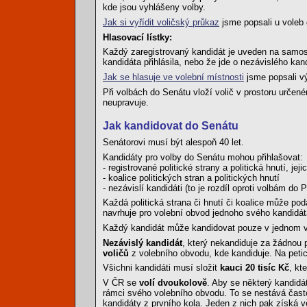
kde jsou vyhlášeny volby.
Jak si vyřídit voličský průkaz
jsme popsali u voleb
Hlasovací lístky:
Každý zaregistrovaný kandidát je uveden na samost
kandidáta přihlásila, nebo že jde o nezávislého kan
Jak se hlasuje ve volební místnosti
jsme popsali v
Při volbách do Senátu vloží volič v prostoru určené
neupravuje.
Jak kandidovat do Senátu
Senátorovi musí být alespoň 40 let.
Kandidáty pro volby do Senátu mohou přihlašovat:
- registrované politické strany a politická hnutí, j
- koalice politických stran a politických hnutí
- nezávislí kandidáti (to je rozdíl oproti volbám do 
Každá politická strana či hnutí či koalice může po
navrhuje pro volební obvod jednoho svého kandidát
Každý kandidát může kandidovat pouze v jednom vol
Nezávislý kandidát
, který nekandiduje za žádnou p
voličů
z volebního obvodu, kde kandiduje. Na petici
Všichni kandidáti musí složit
kauci 20 tisíc Kč
, kt
V ČR se
volí dvoukolově
. Aby se některý kandidá
rámci svého volebního obvodu. To se nestává často
kandidáty z prvního kola. Jeden z nich pak získá v