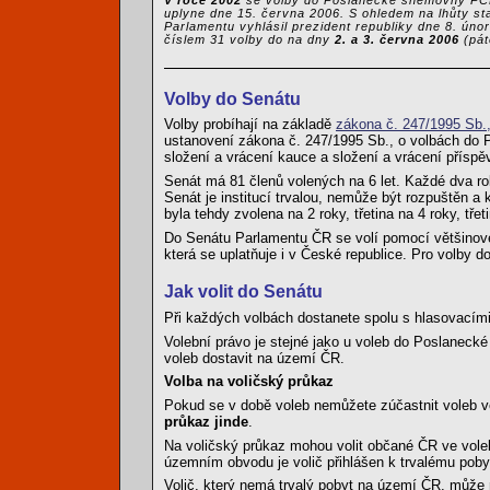
V roce 2002
se volby do Poslanecké sněmovny PČR 
uplyne dne 15. června 2006. S ohledem na lhůty st
Parlamentu vyhlásil prezident republiky dne 8. ú
číslem 31 volby do na dny
2. a 3. června 2006
(pát
Volby do Senátu
Volby probíhají na základě
zákona č. 247/1995 Sb.
ustanovení zákona č. 247/1995 Sb., o volbách do 
složení a vrácení kauce a složení a vrácení přísp
Senát má 81 členů volených na 6 let. Každé dva roky
Senát je institucí trvalou, nemůže být rozpuštěn a 
byla tehdy zvolena na 2 roky, třetina na 4 roky, třeti
Do Senátu Parlamentu ČR se volí pomocí většinové
která se uplatňuje i v České republice. Pro volby
Jak volit do Senátu
Při každých volbách dostanete spolu s hlasovacími
Volební právo je stejné jako u voleb do Poslanecké
voleb dostavit na území ČR.
Volba na voličský průkaz
Pokud se v době voleb nemůžete zúčastnit voleb v
průkaz jinde
.
Na voličský průkaz mohou volit občané ČR ve vole
územním obvodu je volič přihlášen k trvalému poby
Volič, který nemá trvalý pobyt na území ČR, může 