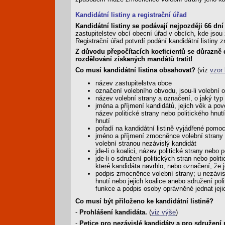
Kandidátní listiny a registrační úřad
Kandidátní listiny se podávají nejpozději 66 d
zastupitelstev obcí obecní úřad v obcích, kde jsou
Registrační úřad potvrdí podání kandidátní listiny
Z důvodu přepočítacích koeficientů se důrazně d
rozdělování získaných mandátů tratit!
Co musí kandidátní listina obsahovat?
(viz
vzor 
název zastupitelstva obce
označení volebního obvodu, jsou-li volební 
název volební strany a označení, o jaký typ 
jména a příjmení kandidátů, jejich věk a povo
název politické strany nebo politického hnutí
hnutí
pořadí na kandidátní listině vyjádřené pomo
jméno a příjmení zmocněnce volební strany a
volební stranou nezávislý kandidát
jde-li o koalici, název politické strany nebo 
jde-li o sdružení politických stran nebo poli
které kandidáta navrhlo, nebo označení, že 
podpis zmocněnce volební strany; u nezávislé
hnutí nebo jejich koalice anebo sdružení pol
funkce a podpis osoby oprávněné jednat jeji
Co musí být přiloženo ke kandidátní listině?
-
Prohlášení kandidáta.
(
viz výše
)
-
Petice pro nezávislé kandidáty a pro sdružení