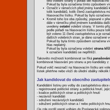
této volební strany v pořadí dle hlasovacího 
Pokud by byla označena tímto způsobem více
Označit v rámečcích před jmény kandidátů kř
tolik kandidátů, kolik členů zastupitelstva 
hlasovacího lístku. Pokud by bylo označeno
Kromě toho lze oba způsoby, popsané v před
dále v rámečku před jménem kandidáta další 
uvedeny
ostatní
volební strany. V tomto pří
podle pořadí na hlasovacím lístku pouze tol
být voleno 11 členů zastupitelstva a je ozn
dalších volebních stran, je dáno označené vo
Pokud by byla tímto způsobem označena více
hlas neplatný.
Pokud by byla označena volební
strana kří
k označení kandidátů se nepřihlíží.
Takovéto možnosti kombinovat se říká
panašován
kombinovat hlasování pro stranu a pro kandidáty z 
Pokud volič neoznačí na hlasovacím lístku ani vole
lístek přetrhne nebo vloží do úřední obálky několik 
Jak kandidovat do obecního zastupitels
Kandidátní listinu pro volby do zastupitelstva obc
- registrované politické strany a politická hnutí, j
- koalice politických stran a politických hnutí
- nezávislí kandidáti
- sdružení nezávislých kandidátů
- sdružení politických stran a / nebo politických hn
(Je zde rozdíl oproti volbám do Poslanecké sněmov