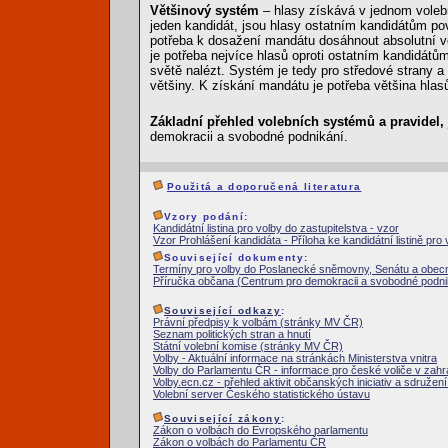
Většinový systém
– hlasy získává v jednom volebn
jeden kandidát, jsou hlasy ostatním kandidátům po
potřeba k dosažení mandátu dosáhnout absolutní vět
je potřeba nejvíce hlasů oproti ostatním kandidátů
světě nalézt. Systém je tedy pro středové strany a 
většiny. K získání mandátu je potřeba většina hlas
Základní přehled volebních systémů a pravidel, j
demokracii a svobodné podnikání.
Použitá a doporučená literatura
Vzory podání:
Kandidátní listina pro volby do zastupitelstva - vzor
Vzor Prohlášení kandidáta - Příloha ke kandidátní listině pro 
Související dokumenty:
Termíny pro volby do Poslanecké sněmovny, Senátu a obecn
Příručka občana (Centrum pro demokracii a svobodné podnik
Související odkazy
:
Právní předpisy k volbám (stránky MV ČR)
Seznam politických stran a hnutí
Státní volební komise (stránky MV ČR)
Volby - Aktuální informace na stránkách Ministerstva vnitra
Volby do Parlamentu ČR - informace pro české voliče v zah
Volby.ecn.cz - přehled aktivit občanských iniciativ a sdruže
Volební server Českého statistického ústavu
Související zákony
:
Zákon o volbách do Evropského parlamentu
Zákon o volbách do Parlamentu ČR