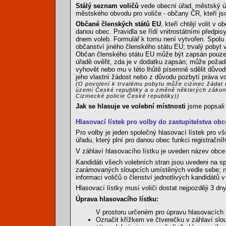
Stálý seznam voličů
vede obecní úřad, městský ú
městského obvodu pro voliče - občany ČR, kteří jso
Občané členských států EU
, kteří chtějí volit v
danou obec. Pravidla se řídí vnitrostátními předpi
dnem voleb. Formulář k tomu není vytvořen. Spolu 
občanství jiného členského státu EU; trvalý pobyt v
Občan členského státu EU může být zapsán pouze 
úřadě ověřit, zda je v dodatku zapsán; může požad
vyhovět nebo mu v této lhůtě písemně sdělit důvody
jeho vlastní žádost nebo z důvodu pozbytí práva vol
(O povolení k trvalému pobytu může cizinec žádat 
území České republiky a o změně některých zákonů
Cizinecké policie České republiky))
Jak se hlasuje ve volební místnosti
jsme popsal
Hlasovací lístek pro volby do zastupitelstva obc
Pro volby je jeden společný hlasovací lístek pro v
úřadu, který plní pro danou obec funkci registrační
V záhlaví hlasovacího lístku je uveden název obce 
Kandidáti všech volebních stran jsou uvedeni na s
zarámovaných sloupcích umístěných vedle sebe; nen
informaci voličů o členství jednotlivých kandidátů 
Hlasovací lístky musí voliči dostat nejpozději 3 d
Úprava hlasovacího lístku:
V prostoru určeném pro úpravu hlasovacích 
Označit křížkem ve čtverečku v záhlaví slo