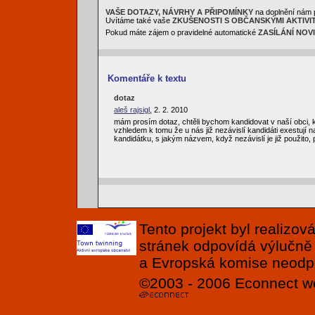
VAŠE DOTAZY, NÁVRHY A PŘIPOMÍNKY
na doplnění nám 
Uvítáme také vaše
ZKUŠENOSTI S OBČANSKÝMI AKTIVI
Pokud máte zájem o pravidelné automatické
ZASÍLÁNÍ NOV
Komentáře k textu
dotaz
aleš rajsigl
, 2. 2. 2010
mám prosím dotaz, chtěli bychom kandidovat v naší obci, kt
vzhledem k tomu že u nás již nezávislí kandidáti exestují n
kandidátku, s jakým názvem, když nezávislí je již použito, 
Tento projekt byl realizo
stránek odpovídá výlučně
a Evropská komise neodpov
©2003 - 2006
Econnect
w