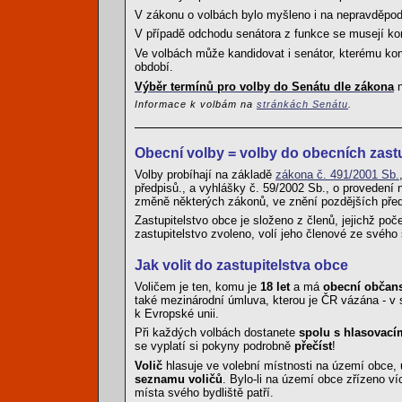
V zákonu o volbách bylo myšleno i na nepravděpodo
V případě odchodu senátora z funkce se musejí kon
Ve volbách může kandidovat i senátor, kterému ko
období.
Výběr termínů pro volby do Senátu dle zákona
n
Informace k volbám na
stránkách Senátu
.
Obecní volby = volby do obecních zastu
Volby probíhají na základě
zákona č. 491/2001 Sb.
předpisů., a vyhlášky č. 59/2002 Sb., o provedení 
změně některých zákonů, ve znění pozdějších před
Zastupitelstvo obce je složeno z členů, jejichž poč
zastupitelstvo zvoleno, volí jeho členové ze svého
Jak volit do zastupitelstva obce
Voličem je ten, komu je
18 let
a má
obecní občans
také mezinárodní úmluva, kterou je ČR vázána - v
k Evropské unii.
Při každých volbách dostanete
spolu s hlasovací
se vyplatí si pokyny podrobně
přečíst
!
Volič
hlasuje ve volební místnosti na území obce, 
seznamu voličů
. Bylo-li na území obce zřízeno v
místa svého bydliště patří.