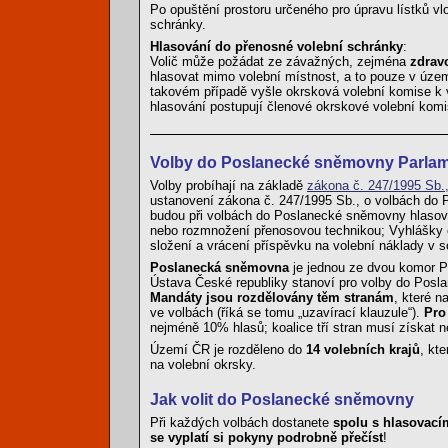
Po opuštění prostoru určeného pro úpravu lístků vl
schránky.
Hlasování do přenosné volební schránky
:
Volič může požádat ze závažných, zejména
zdrav
hlasovat mimo volební místnost, a to pouze v územ
takovém případě vyšle okrsková volební komise k vo
hlasování postupují členové okrskové volební komi
Volby do Poslanecké sněmovny Parla
Volby probíhají na základě
zákona č. 247/1995 Sb.
ustanovení zákona č. 247/1995 Sb., o volbách do P
budou při volbách do Poslanecké sněmovny hlasovac
nebo rozmnožení přenosovou technikou; Vyhlášky č
složení a vrácení příspěvku na volební náklady v 
Poslanecká sněmovna
je jednou ze dvou komor P
Ústava České republiky stanoví pro volby do Pos
Mandáty jsou rozdělovány těm stranám
, které n
ve volbách (říká se tomu „uzavírací klauzule“).
Pro
nejméně 10% hlasů; koalice tří stran musí získat 
Území ČR je rozděleno do
14 volebních krajů
, kt
na volební okrsky.
Jak volit do Poslanecké sněmovny
Při každých volbách dostanete
spolu s hlasovacími
se vyplatí si pokyny podrobně přečíst
!