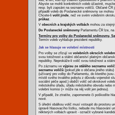
Abyste se mohli konkrétních voleb účastnit, musít
resp. byli zapsáni na seznamu voličů. Občané ČR 
případě voleb do Poslanecké sněmovny se mohou ta
Chcete-li
volit jinde
, než ve svém volebním okrsku p
průkaz
.
V
obecních a krajských volbách
mohou za stejný
Do Poslanecké sněmovny
Parlamentu ČR lze, na r
Termíny pro volby do Poslanecké sněmovny, Sen
Termín voleb vyhlašuje prezident republiky.
Jak se hlasuje ve volební místnosti
Pro volby se zřizují ve
volebních okrscích volebn
svou totožnost a státní občanství platným obča
republiky. Neprokáže-li volič svou totožnost a stát
Po záznamu ve
výpisu ze stálého seznamu voli
seznamu voličů
(pokud jde o občana jiného státu)
(užívaný pro volby do Parlamentu, do kterého jsou za
místě svého trvalého pobytu z důvodu vojenské slu
sociální péče apod.) obdrží volič od okrskové vole
městského úřadu, úřadu městského obvodu nebo měst
volební komisi (= může na něj volit jen jednou).
V případě, že ztratíte, zapomenete či poškodíte hl
nové.
S úřední obálkou volič musí vstoupit do prostoru u
úpravě hlasovacího lístku, nebude mu hlasování um
některých volbách upravit - označit vybrané kandidá