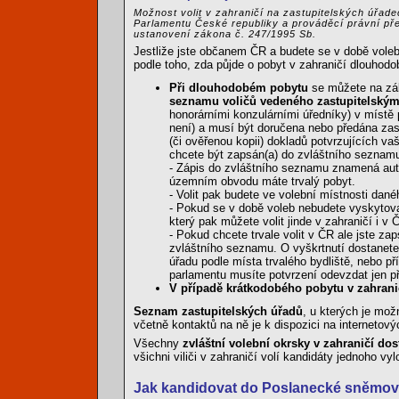
Možnost volit v zahraničí na zastupitelských úřad
Parlamentu České republiky a prováděcí právní pře
ustanovení zákona č. 247/1995 Sb.
Jestliže jste občanem ČR a budete se v době vole
podle toho, zda půjde o pobyt v zahraničí dlouhodo
Při dlouhodobém pobytu
se můžete na zák
seznamu voličů vedeného zastupitelský
honorárními konzulárními úředníky) v místě
není) a musí být doručena nebo předána zast
(či ověřenou kopii) dokladů potvrzujících v
chcete být zapsán(a) do zvláštního seznam
- Zápis do zvláštního seznamu znamená aut
územním obvodu máte trvalý pobyt.
- Volit pak budete ve volební místnosti dané
- Pokud se v době voleb nebudete vyskytova
který pak můžete volit jinde v zahraničí i v 
- Pokud chcete trvale volit v ČR ale jste z
zvláštního seznamu. O vyškrtnutí dostanete
úřadu podle místa trvalého bydliště, nebo př
parlamentu musíte potvrzení odevzdat jen př
V případě krátkodobého pobytu v zahrani
Seznam zastupitelských úřadů
, u kterých je mož
včetně kontaktů na ně je k dispozici na internetov
Všechny
zvláštní volební okrsky v zahraničí dos
všichni viliči v zahraničí volí kandidáty jednoho vy
Jak kandidovat do Poslanecké sněmo