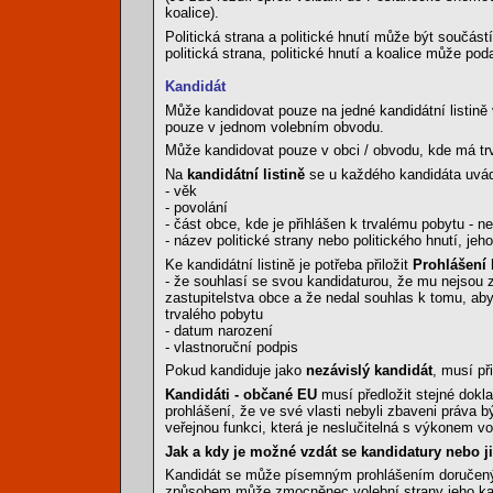
koalice).
Politická strana a politické hnutí může být součást
politická strana, politické hnutí a koalice může pod
Kandidát
Může kandidovat pouze na jedné kandidátní listině v
pouze v jednom volebním obvodu.
Může kandidovat pouze v obci / obvodu, kde má trv
Na
kandidátní listině
se u každého kandidáta uvád
- věk
- povolání
- část obce, kde je přihlášen k trvalému pobytu - ne
- název politické strany nebo politického hnutí, je
Ke kandidátní listině je potřeba přiložit
Prohlášení 
- že souhlasí se svou kandidaturou, že mu nejsou 
zastupitelstva obce a že nedal souhlas k tomu, aby 
trvalého pobytu
- datum narození
- vlastnoruční podpis
Pokud kandiduje jako
nezávislý kandidát
, musí př
Kandidáti - občané EU
musí předložit stejné dokla
prohlášení, že ve své vlasti nebyli zbaveni práva 
veřejnou funkci, která je neslučitelná s výkonem v
Jak a kdy je možné vzdát se kandidatury nebo j
Kandidát se může písemným prohlášením doručeným
způsobem může zmocněnec volební strany jeho kandi