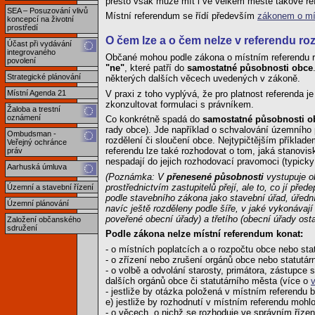
přesto však může mít i ve velkém měste takové re
SEA – Posuzování vlivů
Místní referendum se řídí především
zákonem o mís
koncepcí na životní
prostředí
O čem lze a o čem nelze v referendu r
Účast při vydávání
integrovaného
Občané mohou podle zákona o místním referendu r
povolení
"ne"
, které patří do
samostatné působnosti obce
Strategické plánování
některých dalších věcech uvedených v zákoně.
V praxi z toho vyplývá, že pro platnost referenda 
Místní Agenda 21
zkonzultovat formulaci s právníkem.
Žaloba a trestní
oznámení
Co konkrétně spadá do
samostatné působnosti o
rady obce). Jde například o schvalování územního p
Ombudsman -
rozdělení či sloučení obce. Nejtypičtějším příklad
Veřejný ochránce
referendu lze také rozhodovat o tom, jaká stanovi
práv
nespadají do jejich rozhodovací pravomoci (typicky
Aarhuská úmluva
(Poznámka: V
přenesené působnosti
vystupuje ob
prostřednictvím zastupitelů přejí, ale to, co jí pře
Územní a stavební řízení
podle stavebního zákona jako stavební úřad, úřední
Územní plánování
navíc ještě rozděleny podle šíře, v jaké vykonávají
poveřené obecní úřady) a třetího (obecní úřady osta
Založení občanského
sdružení
Podle zákona nelze místní referendum konat:
- o místních poplatcích a o rozpočtu obce nebo sta
- o zřízení nebo zrušení orgánů obce nebo statutár
- o volbě a odvolání starosty, primátora, zástupce s
dalších orgánů obce či statutárního města (více o
- jestliže by otázka položená v místním referendu 
e) jestliže by rozhodnutí v místním referendu mohl
- o věcech, o nichž se rozhoduje ve správním řízen