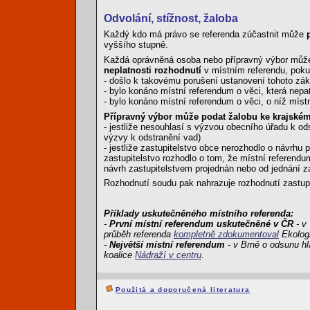
Odvolání, stížnost, žaloba
Každý kdo má právo se referenda zúčastnit může
vyššího stupně.
Každá oprávněná osoba nebo přípravný výbor může
neplatnosti rozhodnutí
v místním referendu, pok
- došlo k takovému porušení ustanovení tohoto záko
- bylo konáno místní referendum o věci, která nep
- bylo konáno místní referendum o věci, o níž míst
Přípravný výbor může podat žalobu ke krajské
- jestliže nesouhlasí s výzvou obecního úřadu k od
výzvy k odstranění vad)
- jestliže zastupitelstvo obce nerozhodlo o návrhu 
zastupitelstvo rozhodlo o tom, že místní referendu
návrh zastupitelstvem projednán nebo od jednání za
Rozhodnutí soudu pak nahrazuje rozhodnutí zastupi
Příklady uskutečněného místního referenda:
-
První místní referendum uskutečněné v ČR
- v 
průběh referenda
kompletně zdokumentoval
Ekologi
-
Největší místní referendum
- v Brně o odsunu hl
koalice
Nádraží v centru
.
Použitá a doporučená literatura