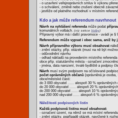
- o uzavření veřejnoprávních smluv k výkonu přen
- o schválení, změně nebo zrušení obecně závazn
- jestliže od platného rozhodnutí v místním refere
Kdo a jak může referendum navrhnout
Návrh na vyhlášení referenda
může podat
přípra
komunálních volbách.
(viz sekce
Volby
)
Přípravný výbor má i další pravomoce - uvádí je § 
Referendum může vypsat i obec sama, aniž by jí
Návrh přípravného výboru musí obsahovat
nálež
- znění otázky, příp. otázek (musí na ně být možn
- odůvodnění návrhu
- odhad nákladů na provedením místního referenda a
obce příp. statutárního města - označení zmocněnc
- jména, data narození, trvalé bydliště a podpisy č
Návrh
musí svým podpisem na očíslované podpisové l
počet oprávněných občanů
(oprávněná je osoba, k
obce/městské části:
do 3 000 obyvatel ...... alespoň 30 % oprávněných
do 20 000 obyvatel ...... alespoň 20 % oprávněnýc
do 200 000 obyvatel ...... alespoň 10 % oprávněný
nad 200 000 obyvatel ...... alespoň 6 % oprávněný
Náležitosti podpisových listin
Každá podpisová listina musí obsahovat:
- označení území, na němž se má místní referend
- znění otázky, popřípadě otázek, navržené k rozh