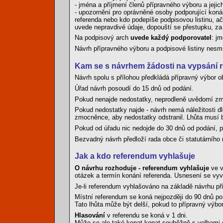
- jména a příjmení členů přípravného výboru a jejic
- upozornění pro oprávněné osoby podporující koná
referenda nebo kdo podepíše podpisovou listinu, a
uvede nepravdivé údaje, dopouští se přestupku, z
Na podpisový arch
uvede každý podporovatel
: jm
Návrh přípravného výboru a podpisové listiny nes
Kam se s návrhem žádosti na vypsání r
Návrh spolu s přílohou předkládá přípravný výbor
Úřad návrh posoudí do 15 dnů od podání.
Pokud nenajde nedostatky, neprodleně uvědomí z
Pokud nedostatky najde - návrh nemá náležitosti d
zmocněnce, aby nedostatky odstranil. Lhůta musí 
Pokud od úřadu nic nedojde do 30 dnů od podání, 
Bezvadný návrh předloží rada obce či statutárního 
Jak a kdo referendum vyhlašuje
O návrhu rozhoduje - referendum vyhlašuje
ve v
otázek a termín konání referenda. Usnesení se vyv
Je-li referendum vyhlašováno na základě návrhu př
Místní referendum se koná nejpozději do 90 dnů po
Tato lhůta může být delší, pokud to přípravný výbo
Hlasování
v referendu se koná v 1 dni.
Může se ale také konat konat souběžně s volbami d