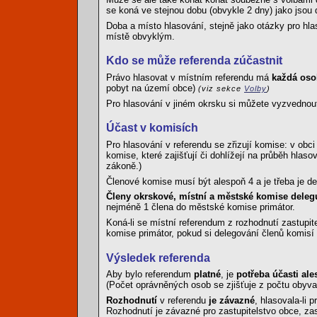
se koná ve stejnou dobu (obvykle 2 dny) jako jsou 
Doba a místo hlasování, stejně jako otázky pro h
místě obvyklým.
Kdo se může referenda zúčastnit
Právo hlasovat v místním referendu má
každá osob
pobyt na území obce)
(viz sekce
Volby
)
Pro hlasování v jiném okrsku si můžete vyzvedno
Účast v komisích
Pro hlasování v referendu se zřizují komise: v ob
komise, které zajišťují či dohlížejí na průběh hlas
zákoně.)
Členové komise musí být alespoň 4 a je třeba je d
Členy okrskové, místní a městské komise deleg
nejméně 1 člena do městské komise primátor.
Koná-li se místní referendum z rozhodnutí zastupi
komise primátor, pokud si delegování členů komisí 
Výsledek referenda
Aby bylo referendum
platné
, je
potřeba účasti al
(Počet oprávněných osob se zjišťuje z počtu obyvat
Rozhodnutí
v referendu
je závazné
, hlasovala-li 
Rozhodnutí je závazné pro zastupitelstvo obce, zas