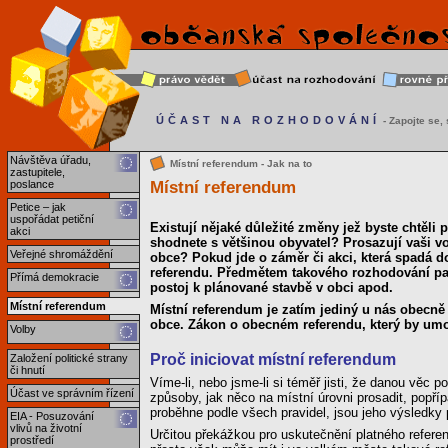
ÚČAST NA ROZHODOVÁNÍ
- Zapojte se, s
Návštěva úřadu,
Místní referendum - Jak na to
zastupitele,
Místní referendum
poslance
Petice – jak
uspořádat petiční
Existují nějaké důležité změny jež byste chtěli p
akci
shodnete s většinou obyvatel? Prosazují vaši vo
Veřejné shromáždění
obce? Pokud jde o záměr či akci, která spadá 
referendu. Předmětem takového rozhodování pak 
Přímá demokracie
postoj k plánované stavbě v obci apod.
Místní referendum
Místní referendum je zatím jediný u nás obecn
obce. Zákon o obecném referendu, který by umožn
Volby
Proč iniciovat místní referendum
Založení politické strany
či hnutí
Víme-li, nebo jsme-li si téměř jisti, že danou věc 
Účast ve správním řízení
způsoby, jak něco na místní úrovni prosadit, popří
proběhne podle všech pravidel, jsou jeho výsledky 
EIA - Posuzování
vlivů na životní
Určitou překážkou pro uskutečnění platného refer
prostředí