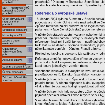
prostředků PD existují v Rakousku, Španělsku, Lich
prostředí
ostatních státech existují méně než 3 prostředky 
SEA – Posuzování vlivů
koncepcí na životní
Referenda o evropské ústavě
prostředí
18. června 2004 byla na Summitu v Bruselu schvále
Účast při vydávání
integrovaného
podepsána v Římě. Od té chvíle mají jednotlivé člen
povolení
Způsob ratifikace záleží především na zvyklostech 
parlament, v řadě členských států proběhne refere
Strategické plánování
V některých státech existují varianty nebo kombin
Místní Agenda 21
předchozí změnu národní ústavy. V některých státe
Žaloba a trestní
referendum hrají roli i další faktory – například o
oznámení
tolik států – až deset - uspořádá referendum, je p
několika málo zemích – Dánsku, Francii a Irsku.
Ombudsman -
Veřejný ochránce
Přehlednou tabulku s popisem, jak ratifikace v jed
práv
Referenda umožňují obyvatelům přímo se vyslovit o
Aarhuská úmluva
proto budou hrát kampaně před referendy, které js
která jsou v jednotlivých zemích různá.
Územní a stavební řízení
Všeobecné hlasování o evropské ústavní smlouvě se
Územní plánování
pravděpodobností), Dánsko, Španělsko, Francie, I
Založení občanského
V některých zemích, např. Španělsku, Lucemburs
sdružení
poradní funkci. V těchto případech budou evropskou
však s tím, že poslanci hodlají respektovat vůli o
V některých zemích, kde neexistuje zákon o všeobe
přijmout speciální ústavní zákon (chystá se v ČR)
V ostatních zemích o ratifikaci rozhoduje výhradně
Litva, Maďarsko, Malta, Rakousko, Slovinsko, Slo