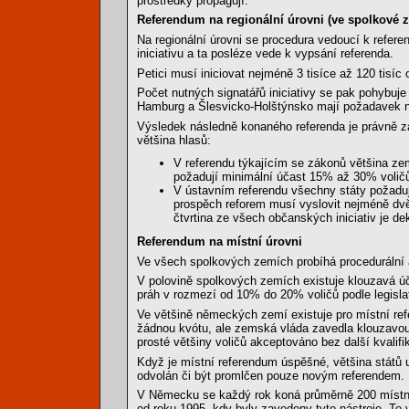
prostředky propagují.
Referendum na regionální úrovni (ve spolkové 
Na regionální úrovni se procedura vedoucí k referen
iniciativu a ta posléze vede k vypsání referenda.
Petici musí iniciovat nejméně 3 tisíce až 120 tisíc
Počet nutných signatářů iniciativy se pak pohybuj
Hamburg a Šlesvicko-Holštýnsko mají požadavek níz
Výsledek následně konaného referenda je právně zá
většina hlasů:
V referendu týkajícím se zákonů většina z
požadují minimální účast 15% až 30% volič
V ústavním referendu všechny státy požadu
prospěch reforem musí vyslovit nejméně dvě 
čtvrtina ze všech občanských iniciativ je de
Referendum na místní úrovni
Ve všech spolkových zemích probíhá procedurální 
V polovině spolkových zemích existuje klouzavá úča
práh v rozmezí od 10% do 20% voličů podle legisla
Ve většině německých zemí existuje pro místní r
žádnou kvótu, ale zemská vláda zavedla klouzavou
prosté většiny voličů akceptováno bez další kvalifik
Když je místní referendum úspěšné, většina států 
odvolán či být promlčen pouze novým referendem.
V Německu se každý rok koná průměrně 200 místníc
od roku 1995, kdy byly zavedeny tyto nástroje. T