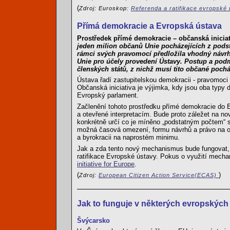
(
Zdroj: Euroskop:
Referenda a ratifikace evropské
Přímá demokracie a Evropská ústava
Prostředek přímé demokracie – občanská iniciat
jeden milion občanů Unie pocházejících z podst
rámci svých pravomocí předložila vhodný návrh 
Unie pro účely provedení Ústavy. Postup a pod
členských států, z nichž musí tito občané poch
Ústava řadí zastupitelskou demokracii - pravomoci 
Občanská iniciativa je výjimka, kdy jsou oba typy 
Evropský parlament.
Začlenění tohoto prostředku přímé demokracie do 
a otevřené interpretacím. Bude proto záležet na n
konkrétně určí co je míněno „podstatným počtem“ s
možná časová omezení, formu návrhů a právo na odv
a byrokracii na naprostém minimu.
Jak a zda tento nový mechanismus bude fungovat
ratifikace Evropské ústavy. Pokus o využití mechan
initiative for Europe
.
(
)
Zdroj:
European Citizen Action Service(ECAS)
Jak to funguje v některých evropských
Švýcarsko