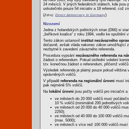
24 měsíců. V jiných federálních státech, kde jsou
uskutečnilo pouze 54 iniciativ a 18 referend, což
(
)
Zdroj:
Direct democracy in Germany
Nizozemí
Jedna z holandských politických stran (D66) si sta
„šeříkové koalice“ z roku 1994, vedlo ke spuštění v
Tento zákon ustanovil
institut nezávazného oprav
dočasně, avšak vláda nakonec zákon umožňující zá
nezbytné k zavedení závazného referenda.
Procedura vypsání
nezávazného referenda na ná
žádost o referendum. Pokud ústřední volební komis
tzv. konečnou žádost o referendum, přičemž voličů
Výsledek referenda je platný pouze pokud většina 
oprávněných voličů.
V případě
referenda na regionální úrovni
musí ini
pak nejméně 5% voličů.
Na
lokální úrovni
jsou počty voličů pro iniciační 
ve městech do 20 000 voličů musí počáteční
10 % voličů (minimálně 200 jednotlivých vol
ve městech od 20 000 do 40 000 voličů musí
2250);
ve městech od 40 000 do 100 000 voličů mus
(max. 5000);
ve městech s více než 100 000 voličů musí 