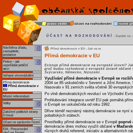
ÚČAST NA ROZHODOVÁNÍ
- Zapojte se, s
Návštěva úřadu,
Přímá demokracie v EU - Jak na to
zastupitele,
Přímá demokracie v EU
poslance
Petice – jak
uspořádat petiční
Existuje přímá demokracie na evropské úrovni? Ja
akci
proč budou rozhodovat o evropské ústavě občané 
Švýcarsko, Německo, Nizozemí.
Veřejné shromáždění
Využívání přímé demokracie v Evropě se rozšiř
Přímá demokracie
2004 se 85 uskutečnilo v Severní a Jižní Americe, 
Přímá demokracie v
hlasovalo v 91 zemích světa včetně 30 evropských
EU
Po vlně demokratických revolucí ve Východní Evrop
Místní referendum
Prohlubování integrace uvnitř EU pak pomáhá přímé
Volby
o Evropě se uskutečnila od roku 1992.
Dříve téměř neznámý nástroj demokracie se nyní s
Založení politické strany
pobaltských státech.
či hnutí
Prostředky přímé demokracie se v Evropě
poprvé 
Účast ve správním řízení
demokracie dnes mohou využít občané
v Maďarsk
EIA - Posuzování
různých druhů referend, iniciativ a alternativních
vlivů na životní