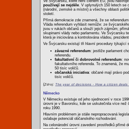
Ve Švýcarsku, které není členem EU, jsou nástroj
používají se nejdéle
. V uplynulých 150 letech se 
(národní, zemské a místní) a všechny oblasti polit
století.
Přímá demokracie zde znamená, že se referendum
Vláda referendum vyhlásit nemůže: ze švýcarského p
jsou v rukách občanů a slouží jejich zájmům; přím
skupinami vlády nebo parlamentu. Ve Švýcarsku te
která je iniciována a kontrolována vládou, prezide
Ve Švýcarsku existují tři hlavní procedury týkající
závazné referendum
: jestliže parlament c
referendu.
fakultativní či dobrovolné referendum
: no
fakultativního referenda. To znamená, že mus
50 tisíc voličů.
občanská iniciativa
: občané mají právo pod
tisíc voličů.
(
Zdroj:
The year of decisions - How a citizen deals
Německo
V Německu existuje od jeho sjednocení v roce 1990
úrovni je v Bavorsku, kde se uskutečnila více než 
roku 1990.
Hlavním problémem je stále nepropracovaná legislat
oslabuje potenciál občanského rozhodování.
Na celonárodní úrovni zavedení prostředků přímé d