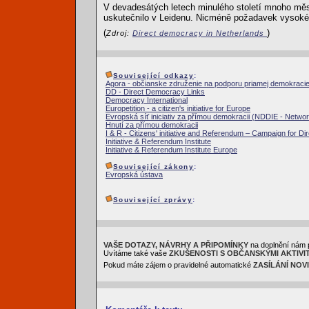
V devadesátých letech minulého století mnoho mě
uskutečnilo v Leidenu. Nicméně požadavek vysoké 
(
)
Zdroj:
Direct democracy in Netherlands
Související odkazy
:
Agora - občianske združenie na podporu priamej demokraci
DD - Direct Democracy Links
Democracy International
Europetition - a citizen's initiative for Europe
Evropská síť iniciativ za přímou demokracii (NDDIE - Netwo
Hnutí za přímou demokracii
I & R - Citizens' initiative and Referendum – Campaign for Di
Initiative & Referendum Institute
Initiative & Referendum Institute Europe
Související zákony
:
Evropská ústava
Související zprávy
:
VAŠE DOTAZY, NÁVRHY A PŘIPOMÍNKY
na doplnění nám 
Uvítáme také vaše
ZKUŠENOSTI S OBČANSKÝMI AKTIVI
Pokud máte zájem o pravidelné automatické
ZASÍLÁNÍ NOV