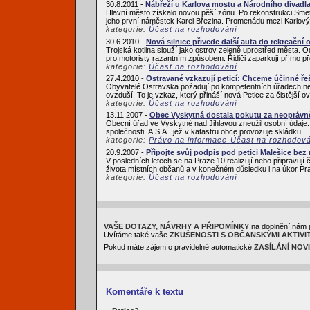
30.8.2011 -
Nábřeží u Karlova mostu a Národního divadl
Hlavní město získalo novou pěší zónu. Po rekonstrukci Sme
jeho první náměstek Karel Březina. Promenádu mezi Karlový
kategorie:
Účast na rozhodování
30.6.2010 -
Nová silnice přivede další auta do rekreační o
Trojská kotlina slouží jako ostrov zeleně uprostřed města.
pro motoristy razantním způsobem. Řidiči zaparkují přímo p
kategorie:
Účast na rozhodování
27.4.2010 -
Ostravané vzkazují peticí: Chceme účinné ře
Obyvatelé Ostravska požadují po kompetentních úřadech neprod
ovzduší. To je vzkaz, který přináší nová Petice za čistější 
kategorie:
Účast na rozhodování
13.11.2007 -
Obec Vyskytná dostala pokutu za neoprávn
Obecní úřad ve Vyskytné nad Jihlavou zneužil osobní údaje. P
společnosti .A.S.A., jež v katastru obce provozuje skládku.
kategorie:
Právo na informace-Účast na rozhodov
20.9.2007 -
Připojte svůj podpis pod petici Malešice be
V posledních letech se na Praze 10 realizují nebo připravují 
života místních občanů a v konečném důsledku i na úkor Pra
kategorie:
Účast na rozhodování
VAŠE DOTAZY, NÁVRHY A PŘIPOMÍNKY
na doplnění nám 
Uvítáme také vaše
ZKUŠENOSTI S OBČANSKÝMI AKTIVI
Pokud máte zájem o pravidelné automatické
ZASÍLÁNÍ NOV
Komentáře k textu