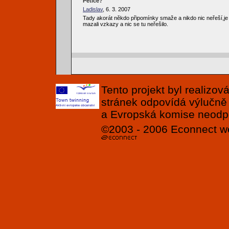
Petice?
Ladislav
, 6. 3. 2007
Tady akorát někdo připomínky smaže a nikdo nic neřeší,je
mazali vzkazy a nic se tu neřešilo.
Tento projekt byl realizo
stránek odpovídá výlučně
a Evropská komise neodpov
©2003 - 2006
Econnect
w