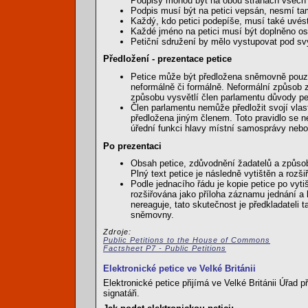
Podpisy mohou být na obou stranách všech 
Podpis musí být na petici vepsán, nesmí tam
Každý, kdo petici podepíše, musí také uvést
Každé jméno na petici musí být doplněno 
Petiční sdružení by mělo vystupovat pod s
Předložení - prezentace petice
Petice může být předložena sněmovně pouze 
neformálně či formálně. Neformální způsob 
způsobu vysvětlí člen parlamentu důvody pet
Člen parlamentu nemůže předložit svojí vlas
předložena jiným členem. Toto pravidlo se ne
úřední funkci hlavy místní samosprávy nebo 
Po prezentaci
Obsah petice, zdůvodnění žadatelů a způs
Plný text petice je následně vytištěn a rozši
Podle jednacího řádu je kopie petice po vyti
rozšiřována jako příloha záznamu jednání a 
nereaguje, tato skutečnost je předkladateli
sněmovny.
Zdroje:
Public Petitions to the House of Commons
Factsheet P7 - Public Petitions
Elektronické petice ve Velké Británii
Elektronické petice přijímá ve Velké Británii Úřad
signatáři.