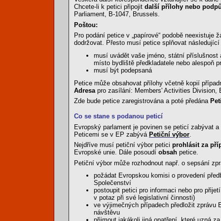
Chcete-li k petici připojit
další přílohy nebo pod
Parliament, B-1047, Brussels.
Poštou:
Pro podání petice v „papírové“ podobě neexistuje žád
dodržovat. Přesto musí petice splňovat následujíc
musí uvádět vaše jméno, státní příslušnost 
místo bydliště předkladatele nebo alespoň 
musí být podepsaná
Petice může obsahovat přílohy včetně kopií příp
Adresa
pro zasílání: Members' Activities Division,
Zde bude petice zaregistrována a poté předána
Pet
Co se stane s podanou peticí
Evropský parlament je povinen se peticí zabývat a
Peticemi se v EP zabývá
Petiční výbor
.
Nejdříve musí petiční výbor petici
prohlásit za př
Evropské unie. Dále posoudí
obsah
petice.
Petiční výbor může rozhodnout např. o sepsání zprá
požádat Evropskou komisi o provedení předb
Společenství
postoupit petici pro informaci nebo pro přij
v potaz při své legislativní činnosti)
ve výjimečných případech předložit zprávu
návštěvu
přijmout jakákoli jiná opatření, které uzná z