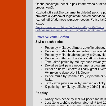
Osoba podávající petici je pak informována o rozho
proces končí.
Rozhodnutí saského parlamentu ohledně petic je 
provádět a vykonávat legislativní dohled nad vládo
rozhodnutí úřadu nebo rozsudek soudu. Petice také
Zdroje:
Saský parlament: Sächsischer Landtag - Petitions
Petitionsausschuss - petiční výbor německého Bu
Petice ve Velké Británii
Styl a obsah petice
Petice by měla být přímo a zdvořile adresová
Petice by měla obsahovat jeden či více ods
Petice by měla obsahovat jasný požadavek, 
Petice by měla být ukončena krátkou závěre
Text každé petice by měl být psán zdvořil
Dokud se text petice nedostane na program 
Peticí se nelze ucházet o žádný grant z veř
Výjimkou je doporučení královny.
Petice může být psána rukou, vytištěna či 
řádky.
Text každé petice musí být napsán anglicky 
K petici by neměly být přiloženy žádné jin
Podpisy
Každý arch petice by měl být podepsán nejm
Jestliže je archů s podpisy více, plný text 