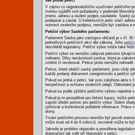
Jak podat petici
V zájmu co nejjednoduššího využívání petičního p
mohou vyjádřit své požadavky v podstatě libovoln
jméno, adresu a osobní podpis zasilatele. Saský parl
podepsat a zaslat. U kolektivních petic stačí adre
nutnosti osobního podpisu, nemůže být zaslána e-m
Petiční výbor Saského parlamentu
Parlament Saska jako zástupce občanů je v čl. 35
jednotlivých petičních akcí dle zákona. Jeho
petičn
obzvláště legislativy. Petiční výbor může také řešit
Petiční výbor se nemůže zabývat peticemi týkající
rodinami. Díky nezávislosti justice, která je zako
změnit či revokovat. Petice proto nemůže nahradit
Petice, které obdrží saský parlament, jsou vždy př
každý podaný dokument zaregistrován a petiční výb
Pokud se jedná o petici, tak jsou založena akta s 
bezpečnost a ochranu osobních údajů. Odesilatel pet
Pokud se podle zjištění petičního výboru nejedná o p
Pokud je to prospěšné pro řešení kauzy, může peti
zajistit úřední pomoc pro petiční výbor. Státní úřa
zjišťovat a kontrolovat potřebné informace. Právo 
domy.
Trvání petičního procesu nemůže být pevně stanov
může trvat od 4 do 6 měsíců, nicméně může to být 
Jakmile je problém objasněn a prověřena legislativ
doporučení jak volit při hlasování o petici.