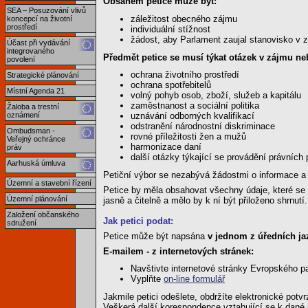
Obsahem petice může být:
SEA – Posuzování vlivů
záležitost obecného zájmu
koncepcí na životní
prostředí
individuální stížnost
žádost, aby Parlament zaujal stanovisko v z
Účast při vydávání
integrovaného
Předmět petice se musí týkat otázek v zájmu n
povolení
ochrana životního prostředí
Strategické plánování
ochrana spotřebitelů
Místní Agenda 21
volný pohyb osob, zboží, služeb a kapitálu
zaměstnanost a sociální politika
Žaloba a trestní
oznámení
uznávání odborných kvalifikací
odstranění národnostní diskriminace
Ombudsman -
rovné příležitosti žen a mužů
Veřejný ochránce
harmonizace daní
práv
další otázky týkající se provádění právních
Aarhuská úmluva
Petiční výbor se nezabývá žádostmi o informace a
Územní a stavební řízení
Petice by měla obsahovat všechny údaje, které se 
Územní plánování
jasně a čitelně a mělo by k ní být přiloženo shrnutí.
Založení občanského
Jak petici podat:
sdružení
Petice může být napsána
v jednom z úředních ja
E-mailem - z internetových stránek:
Navštivte internetové stránky Evropského p
Vyplňte
on-line formulář
Jakmile petici odešlete, obdržíte elektronické potvr
Veškerá další korespondence vztahující se k dané 