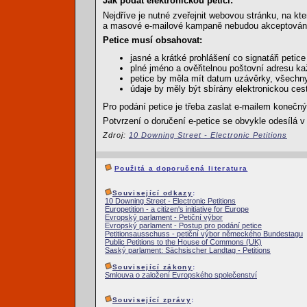
Jak podat elektronickou petici:
Nejdříve je nutné zveřejnit webovou stránku, na kt
a masové e-mailové kampaně nebudou akceptován
Petice musí obsahovat:
jasné a krátké prohlášení co signatáři petice p
plné jméno a ověřitelnou poštovní adresu ka
petice by měla mít datum uzávěrky, všechny
údaje by měly být sbírány elektronickou ces
Pro podání petice je třeba zaslat e-mailem kone
Potvrzení o doručení e-petice se obvykle odesílá 
Zdroj:
10 Downing Street - Electronic Petitions
Použitá a doporučená literatura
Související odkazy
:
10 Downing Street - Electronic Petitions
Europetition - a citizen's initiative for Europe
Evropský parlament - Petiční výbor
Evropský parlament - Postup pro podání petice
Petitionsausschuss - petiční výbor německého Bundestagu
Public Petitions to the House of Commons (UK)
Saský parlament: Sächsischer Landtag - Petitions
Související zákony
:
Smlouva o založení Evropského společenství
Související zprávy
: