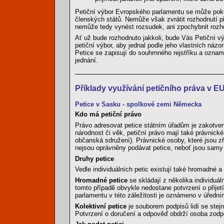
Petiční výbor Evropského parlamentu se může pokus
členských států. Nemůže však zvrátit rozhodnutí p
nemůže tedy vynést rozsudek, ani zpochybnit rozh
Ať už bude rozhodnuto jakkoli, bude Vás Petiční vý
petiční výbor, aby jednal podle jeho vlastních ná
Petice se zapisují do souhrnného rejstříku a ozna
jednání.
Příklady využívání petičního práva v E
Petice v Sasku - spolkové zemi Německa
Kdo má petiční právo
Právo adresovat petice státním úřadům je zakotven
národnost či věk, petiční právo mají také právnic
občanská sdružení). Právnické osoby, které jsou z
nejsou oprávněny podávat petice, neboť jsou samy 
Druhy petice
Vedle individuálních petic existují také hromadné a 
Hromadné petice
se skládají z několika individuál
tomto případě obvykle nedostane potvrzení o přijetí
parlamentu v této záležitosti je oznámeno v úředn
Kolektivní petice
je souborem podpisů lidí se ste
Potvrzení o doručení a odpověď obdrží osoba zod