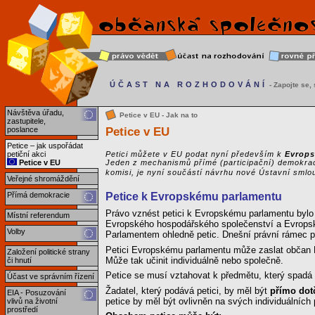
ÚČAST NA ROZHODOVÁNÍ
- Zapojte se, s
Návštěva úřadu,
Petice v EU - Jak na to
zastupitele,
Petice v EU
poslance
Petice – jak uspořádat
petiční akci
Petici můžete v EU podat nyní především k
Evrop
Petice v EU
Jeden z mechanismů přímé (participační) demokrac
komisi, je nyní součástí návrhu nové Ústavní smlo
Veřejné shromáždění
Přímá demokracie
Petice k Evropskému parlamentu
Právo vznést petici k Evropskému parlamentu bylo 
Místní referendum
Evropského hospodářského společenství a Evropsk
Volby
Parlamentem ohledně petic. Dnešní právní rámec pr
Petici Evropskému parlamentu může zaslat občan E
Založení politické strany
Může tak učinit individuálně nebo společně.
či hnutí
Petice se musí vztahovat k předmětu, který spadá 
Účast ve správním řízení
Žadatel, který podává petici, by měl být
přímo dot
EIA - Posuzování
petice by měl být ovlivněn na svých individuálních 
vlivů na životní
prostředí