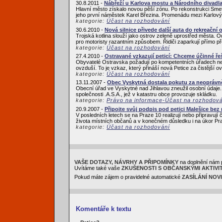
30.8.2011 -
Nábřeží u Karlova mostu a Národního divadl
Hlavní město získalo novou pěší zónu. Po rekonstrukci Sme
jeho první náměstek Karel Březina. Promenádu mezi Karlový
kategorie:
Účast na rozhodování
30.6.2010 -
Nová silnice přivede další auta do rekreační o
Trojská kotlina slouží jako ostrov zeleně uprostřed města.
pro motoristy razantním způsobem. Řidiči zaparkují přímo p
kategorie:
Účast na rozhodování
27.4.2010 -
Ostravané vzkazují peticí: Chceme účinné ře
Obyvatelé Ostravska požadují po kompetentních úřadech neprod
ovzduší. To je vzkaz, který přináší nová Petice za čistější 
kategorie:
Účast na rozhodování
13.11.2007 -
Obec Vyskytná dostala pokutu za neoprávn
Obecní úřad ve Vyskytné nad Jihlavou zneužil osobní údaje. P
společnosti .A.S.A., jež v katastru obce provozuje skládku.
kategorie:
Právo na informace-Účast na rozhodov
20.9.2007 -
Připojte svůj podpis pod petici Malešice be
V posledních letech se na Praze 10 realizují nebo připravují 
života místních občanů a v konečném důsledku i na úkor Pra
kategorie:
Účast na rozhodování
VAŠE DOTAZY, NÁVRHY A PŘIPOMÍNKY
na doplnění nám 
Uvítáme také vaše
ZKUŠENOSTI S OBČANSKÝMI AKTIVI
Pokud máte zájem o pravidelné automatické
ZASÍLÁNÍ NOV
Komentáře k textu