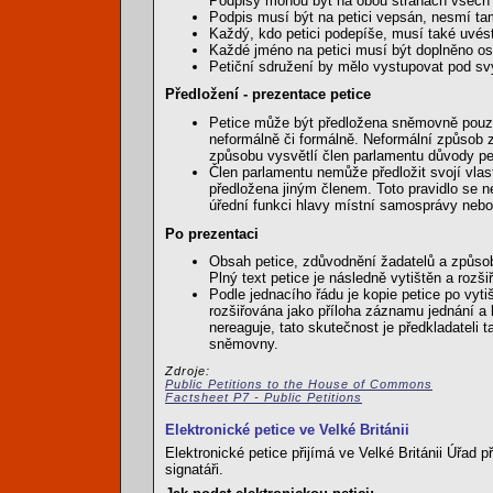
Podpisy mohou být na obou stranách všech 
Podpis musí být na petici vepsán, nesmí tam
Každý, kdo petici podepíše, musí také uvést
Každé jméno na petici musí být doplněno 
Petiční sdružení by mělo vystupovat pod s
Předložení - prezentace petice
Petice může být předložena sněmovně pouze 
neformálně či formálně. Neformální způsob 
způsobu vysvětlí člen parlamentu důvody pet
Člen parlamentu nemůže předložit svojí vlas
předložena jiným členem. Toto pravidlo se ne
úřední funkci hlavy místní samosprávy nebo 
Po prezentaci
Obsah petice, zdůvodnění žadatelů a způs
Plný text petice je následně vytištěn a rozši
Podle jednacího řádu je kopie petice po vyti
rozšiřována jako příloha záznamu jednání a 
nereaguje, tato skutečnost je předkladateli
sněmovny.
Zdroje:
Public Petitions to the House of Commons
Factsheet P7 - Public Petitions
Elektronické petice ve Velké Británii
Elektronické petice přijímá ve Velké Británii Úřad
signatáři.