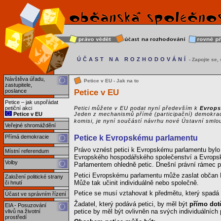
ÚČAST NA ROZHODOVÁNÍ
- Zapojte se, s
Návštěva úřadu,
Petice v EU - Jak na to
zastupitele,
Petice v EU
poslance
Petice – jak uspořádat
petiční akci
Petici můžete v EU podat nyní především k
Evrop
Petice v EU
Jeden z mechanismů přímé (participační) demokrac
komisi, je nyní součástí návrhu nové Ústavní smlo
Veřejné shromáždění
Přímá demokracie
Petice k Evropskému parlamentu
Právo vznést petici k Evropskému parlamentu bylo 
Místní referendum
Evropského hospodářského společenství a Evropsk
Volby
Parlamentem ohledně petic. Dnešní právní rámec pr
Petici Evropskému parlamentu může zaslat občan E
Založení politické strany
Může tak učinit individuálně nebo společně.
či hnutí
Petice se musí vztahovat k předmětu, který spadá 
Účast ve správním řízení
Žadatel, který podává petici, by měl být
přímo dot
EIA - Posuzování
petice by měl být ovlivněn na svých individuálních 
vlivů na životní
prostředí