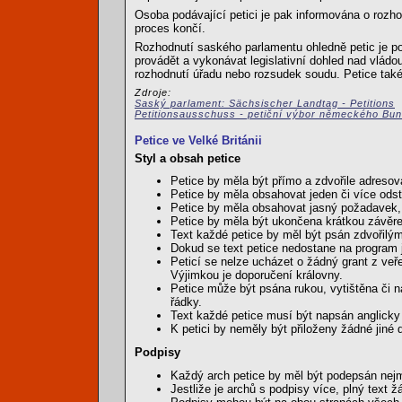
Osoba podávající petici je pak informována o rozho
proces končí.
Rozhodnutí saského parlamentu ohledně petic je 
provádět a vykonávat legislativní dohled nad vládo
rozhodnutí úřadu nebo rozsudek soudu. Petice také
Zdroje:
Saský parlament: Sächsischer Landtag - Petitions
Petitionsausschuss - petiční výbor německého Bu
Petice ve Velké Británii
Styl a obsah petice
Petice by měla být přímo a zdvořile adresová
Petice by měla obsahovat jeden či více ods
Petice by měla obsahovat jasný požadavek, 
Petice by měla být ukončena krátkou závěre
Text každé petice by měl být psán zdvořil
Dokud se text petice nedostane na program 
Peticí se nelze ucházet o žádný grant z veř
Výjimkou je doporučení královny.
Petice může být psána rukou, vytištěna či 
řádky.
Text každé petice musí být napsán anglicky 
K petici by neměly být přiloženy žádné jin
Podpisy
Každý arch petice by měl být podepsán nejm
Jestliže je archů s podpisy více, plný text 