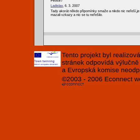
Petice?
Ladislav
, 6. 3. 2007
Tady akorát někdo připomínky smaže a nikdo nic neřeší,je
mazali vzkazy a nic se tu neřešilo.
Tento projekt byl realizo
stránek odpovídá výlučně
a Evropská komise neodpov
©2003 - 2006
Econnect
w