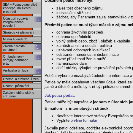
Obsahem petice může být:
SEA – Posuzování vlivů
záležitost obecného zájmu
koncepcí na životní
prostředí
individuální stížnost
žádost, aby Parlament zaujal stanovisko v z
Účast při vydávání
integrovaného
Předmět petice se musí týkat otázek v zájmu n
povolení
ochrana životního prostředí
Strategické plánování
ochrana spotřebitelů
Místní Agenda 21
volný pohyb osob, zboží, služeb a kapitálu
zaměstnanost a sociální politika
Žaloba a trestní
oznámení
uznávání odborných kvalifikací
odstranění národnostní diskriminace
Ombudsman -
rovné příležitosti žen a mužů
Veřejný ochránce
harmonizace daní
práv
další otázky týkající se provádění právních
Aarhuská úmluva
Petiční výbor se nezabývá žádostmi o informace a
Územní a stavební řízení
Petice by měla obsahovat všechny údaje, které se 
Územní plánování
jasně a čitelně a mělo by k ní být přiloženo shrnutí.
Založení občanského
Jak petici podat:
sdružení
Petice může být napsána
v jednom z úředních ja
E-mailem - z internetových stránek:
Navštivte internetové stránky Evropského p
Vyplňte
on-line formulář
Jakmile petici odešlete, obdržíte elektronické potvr
Veškerá další korespondence vztahující se k dané 