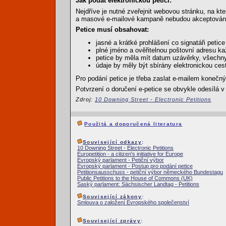
Jak podat elektronickou petici:
Nejdříve je nutné zveřejnit webovou stránku, na kt
a masové e-mailové kampaně nebudou akceptován
Petice musí obsahovat:
jasné a krátké prohlášení co signatáři petice p
plné jméno a ověřitelnou poštovní adresu ka
petice by měla mít datum uzávěrky, všechny
údaje by měly být sbírány elektronickou ces
Pro podání petice je třeba zaslat e-mailem kone
Potvrzení o doručení e-petice se obvykle odesílá 
Zdroj:
10 Downing Street - Electronic Petitions
Použitá a doporučená literatura
Související odkazy
:
10 Downing Street - Electronic Petitions
Europetition - a citizen's initiative for Europe
Evropský parlament - Petiční výbor
Evropský parlament - Postup pro podání petice
Petitionsausschuss - petiční výbor německého Bundestagu
Public Petitions to the House of Commons (UK)
Saský parlament: Sächsischer Landtag - Petitions
Související zákony
:
Smlouva o založení Evropského společenství
Související zprávy
: