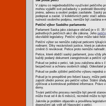
Jak podat petici
V zájmu co nejjednoduššího využívání petičního p
mohou vyjádřit své požadavky v podstatě libovoln
jméno, adresu a osobní podpis zasilatele. Saský parl
podepsat a zaslat. U kolektivních petic stačí adre
nutnosti osobního podpisu, nemůže být zaslána e-m
Petiční výbor Saského parlamentu
Parlament Saska jako zástupce občanů je v čl. 35
jednotlivých petičních akcí dle zákona. Jeho
petičn
obzvláště legislativy. Petiční výbor může také řešit
Petiční výbor se nemůže zabývat peticemi týkající
rodinami. Díky nezávislosti justice, která je zako
změnit či revokovat. Petice proto nemůže nahradit
Petice, které obdrží saský parlament, jsou vždy př
každý podaný dokument zaregistrován a petiční výb
Pokud se jedná o petici, tak jsou založena akta s 
bezpečnost a ochranu osobních údajů. Odesilatel pet
Pokud se podle zjištění petičního výboru nejedná o p
Pokud je to prospěšné pro řešení kauzy, může peti
zajistit úřední pomoc pro petiční výbor. Státní úřa
zjišťovat a kontrolovat potřebné informace. Právo 
domy.
Trvání petičního procesu nemůže být pevně stanov
může trvat od 4 do 6 měsíců, nicméně může to být 
Jakmile je problém objasněn a prověřena legislativ
doporučení jak volit při hlasování o petici.