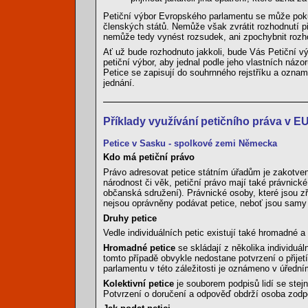
Petiční výbor Evropského parlamentu se může pokus
členských států. Nemůže však zvrátit rozhodnutí p
nemůže tedy vynést rozsudek, ani zpochybnit rozh
Ať už bude rozhodnuto jakkoli, bude Vás Petiční vý
petiční výbor, aby jednal podle jeho vlastních ná
Petice se zapisují do souhrnného rejstříku a ozna
jednání.
Příklady využívání petičního práva v E
Petice v Sasku - spolkové zemi Německa
Kdo má petiční právo
Právo adresovat petice státním úřadům je zakotven
národnost či věk, petiční právo mají také právnic
občanská sdružení). Právnické osoby, které jsou z
nejsou oprávněny podávat petice, neboť jsou samy 
Druhy petice
Vedle individuálních petic existují také hromadné a 
Hromadné petice
se skládají z několika individuál
tomto případě obvykle nedostane potvrzení o přijetí
parlamentu v této záležitosti je oznámeno v úředn
Kolektivní petice
je souborem podpisů lidí se ste
Potvrzení o doručení a odpověď obdrží osoba zod