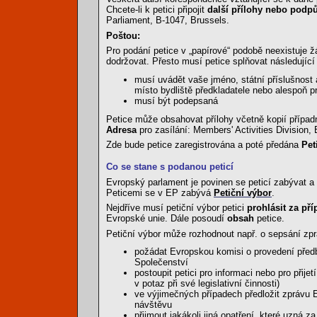
Chcete-li k petici připojit
další přílohy nebo pod
Parliament, B-1047, Brussels.
Poštou:
Pro podání petice v „papírové“ podobě neexistuje žád
dodržovat. Přesto musí petice splňovat následujíc
musí uvádět vaše jméno, státní příslušnost 
místo bydliště předkladatele nebo alespoň 
musí být podepsaná
Petice může obsahovat přílohy včetně kopií příp
Adresa
pro zasílání: Members' Activities Division,
Zde bude petice zaregistrována a poté předána
Pet
Co se stane s podanou peticí
Evropský parlament je povinen se peticí zabývat a
Peticemi se v EP zabývá
Petiční výbor
.
Nejdříve musí petiční výbor petici
prohlásit za př
Evropské unie. Dále posoudí
obsah
petice.
Petiční výbor může rozhodnout např. o sepsání zprá
požádat Evropskou komisi o provedení předb
Společenství
postoupit petici pro informaci nebo pro přij
v potaz při své legislativní činnosti)
ve výjimečných případech předložit zprávu
návštěvu
přijmout jakákoli jiná opatření, které uzná z