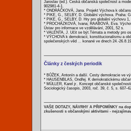
Jaroslav (ed.). Česká občanská společnost a model
902981-4-1.
* ONDRÁČKOVÁ, Jana. Projekt Výchova k občanství
* PIKE, G., SELBY, D. Globální výchova. Praha: G
* PIKE, G., SELBY, D. Hry pro globální výchovu 1, 
* PROCHÁZKOVÁ, Ivana; RAABOVÁ, Eva. Výchova k
Ústav pro informace ve vzdělávání, 2001, 52 s.
* VALENTA, J. Učit se být.Témata a metody pro o
* VÝCHOVA k demokracii, konstitucionalismu a obča
společenských věd ... konané ve dnech 24.-26.8.1
Články z českých periodik
* BŮŽEK, Antonín a další. Cesty demokracie ve vých
* HAUSENBLAS, Ondřej. K demokratickému občanství
* MÜLLER, Karel jr.. Koncept občanské společnosti
Sociologický časopis, 2003, roč. 39, č. 5, s. 607–
VAŠE DOTAZY, NÁVRHY A PŘIPOMÍNKY na dopln
zkušenosti s občanskými aktivitami - nejzajíma