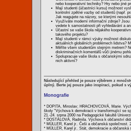
nebo kooperativní techniky? Hry nebo jiné p
Mají studenti (účastníci kursu) možnost vy
kontrolní zpětné vazby od studentů (např. p
Jak reagujete na názory, se kterými nesouhl
Využíváte moderní informační zdroje? Jsou
vedete k samostatnosti při vyhledávání a a
Účastní se vaše škola nějakého kooperativníh
takového projektu?
Mají studenti v rámci výuky možnost diskuto
aktuálních globálních problémech lidstva? M
Měříte všem studentům stejným metrem? Nej
diskriminačních komentářů vůči jinému pohla
Spolupracuje vaše škola s občanskými sdruž
nich aktivní?
Následující přehled je pouze výběrem z množst
úplný. Berte jej pouze jako inspiraci, pokud s 
Monografie
* DOPITA, Miroslav; HRACHOVCOVÁ, Marie. Výchova 
školy "Výchova k demokracii v transformující se 
21.-24. srpna 2000 na Pedagogické fakultě Univer
* DOSTÁLOVÁ, Radmila. Výchova k občanství didakt
* MÜLLER, Karel jr.. Češi a občanská společnost. 
* MÜLLER, Karel jr.. Stát, demokracie a občanská 