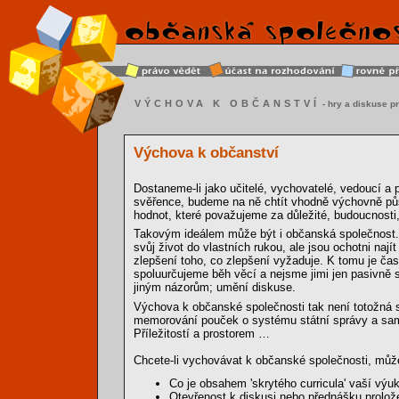
VÝCHOVA K OBČANSTVÍ
- hry a diskuse pr
Výchova k občanství
Dostaneme-li jako učitelé, vychovatelé, vedoucí a
svěřence, budeme na ně chtít vhodně výchovně půs
hodnot, které považujeme za důležité, budoucnosti
Takovým ideálem může být i občanská společnost. O
svůj život do vlastních rukou, ale jsou ochotni naj
zlepšení toho, co zlepšení vyžaduje. K tomu je čas
spoluurčujeme běh věcí a nejsme jimi jen pasivně s
jiným názorům; umění diskuse.
Výchova k občanské společnosti tak není totožná s 
memorování pouček o systému státní správy a sam
Příležitostí a prostorem …
Chcete-li vychovávat k občanské společnosti, může
Co je obsahem 'skrytého curricula' vaší vý
Otevřenost k diskusi nebo přednášku prolože