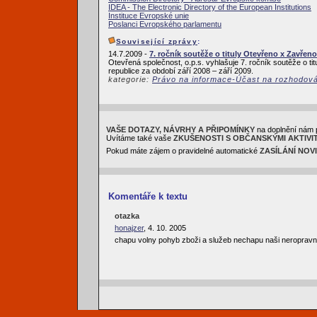
IDEA - The Electronic Directory of the European Institutions
Instituce Evropské unie
Poslanci Evropského parlamentu
Související zprávy
:
14.7.2009 -
7. ročník soutěže o tituly Otevřeno x Zavřeno
Otevřená společnost, o.p.s. vyhlašuje 7. ročník soutěže o ti
republice za období září 2008 – září 2009.
kategorie:
Právo na informace-Účast na rozhodov
VAŠE DOTAZY, NÁVRHY A PŘIPOMÍNKY
na doplnění nám 
Uvítáme také vaše
ZKUŠENOSTI S OBČANSKÝMI AKTIVI
Pokud máte zájem o pravidelné automatické
ZASÍLÁNÍ NOV
Komentáře k textu
otazka
honajzer
, 4. 10. 2005
chapu volny pohyb zboži a služeb nechapu naši neropravno