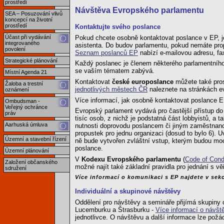
prostředí
Návštěva Evropského parlamentu
SEA – Posuzování vlivů
koncepcí na životní
prostředí
Kontaktujte svého poslance
Pokud chcete osobně kontaktovat poslance v EP, je
Účast při vydávání
integrovaného
asistenta. Do budov parlamentu, pokud nemáte prop
povolení
Seznam poslanců EP
nabízí e-mailovou adresu, fa
Strategické plánování
Každý poslanec je členem některého parlamentního 
se vaším tématem zabývá.
Místní Agenda 21
Kontaktovat
české europoslance
můžete také pros
Žaloba a trestní
jednotlivých městech ČR
naleznete na stránkách e
oznámení
Více informací, jak osobně kontaktovat poslance 
Ombudsman -
Veřejný ochránce
Evropský parlament vydává pro častější přístup d
práv
tisíc osob, z nichž je podstatná část lobbyistů, a
Aarhuská úmluva
nutnosti doprovodu poslancem či jiným zaměstnanc
propustek pro jednu organizaci (dosud to bylo 6).
Územní a stavební řízení
ně bude vytvořen zvláštní vstup, kterým budou moci
poslance.
Územní plánování
V
Kodexu Evropského parlamentu
(
Code of Condu
Založení občanského
možné najít také základní pravidla pro jednání s vě
sdružení
Více informací o komunikaci s EP najdete v sek
Individuální a skupinové návštěvy
Oddělení pro návštěvy a semináře přijímá skupiny
Lucemburku a Štrasburku -
Více informací o návšt
jednotlivce. O návštěvu a další informace lze pož