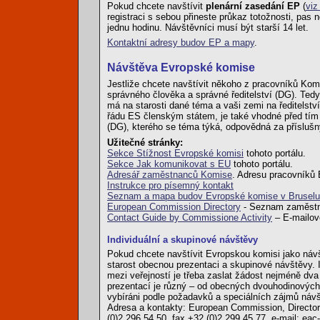
Pokud chcete navštívit
plenární zasedání EP
(
viz
registraci s sebou přineste průkaz totožnosti, pa
jednu hodinu. Návštěvníci musí být starší 14 let.
Kontaktní adresy budov EP a mapy
.
Návštěva Evropské komise
Jestliže chcete navštívit někoho z pracovníků Komi
správného člověka a správné ředitelství (DG). Tedy
má na starosti dané téma a vaši zemi na ředitelství
řádu ES členským státem, je také vhodné před tím n
(DG), kterého se téma týká, odpovědná za příslušn
Užitečné stránky:
Sekce Stížnost Evropské komisi
tohoto portálu.
Sekce Jak komunikovat s EU
tohoto portálu.
Adresář zaměstnanců Komise
. Adresu pracovníků 
Instrukce pro písemný kontakt
Seznam a mapa budov Evropské komise v Bruselu
European Commission Directory
- Seznam zaměstna
Contact Guide by Commissione Activity
– E-mailové
Individuální a skupinové návštěvy
Pokud chcete navštívit Evropskou komisi jako návšt
starost obecnou prezentaci a skupinové návštěvy.
mezi veřejností je třeba zaslat žádost nejméně dv
prezentací je různý – od obecných dvouhodinových
vybíráni podle požadavků a speciálních zájmů náv
Adresa a kontakty: European Commission, Directora
(0)2 296 54 50, fax +32 (0)2 299 45 77, e-mail: ea