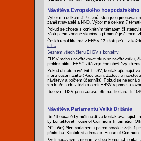
Návštěva Evropského hospodářského a
Výbor má celkem 317 členů, kteří jsou jmenováni n
zaměstnavatelé a NNO. Výbor má celkem 7 tématic
Pokud se chcete s konkrétním tématem či stanovisk
zástupcem vhodné skupiny a případně je členem v
Česká republika má v EHSV 12 zástupců – z každé
s EU
.
Seznam všech členů EHSV s kontakty
EHSV mohou navštěvovat skupiny návštěvníků, člen
problematiku. EESC vítá zejména návštěvy zájemc
Pokud chcete navštívit EHSV, kontaktujte nejdříve 
mailu susanna.ritari@esc.eu.int Žádosti o návštěvu
návštěvy a počtem účastníků. Pokud se nejedná o
struktuře a aktivitách a o roli EHSV v procesu roz
Budova EHSV je na adrese: 99, rue Belliard, B-10
Návštěva Parlamentu Velké Británie
Britští občané by měli nejdříve kontaktovat jejich 
by kontaktovat House of Commons Information Off
Příslušný člen parlamentu potom obvykle zajistí pro
předstihu. Kontaktní adresa je: House of Common
Kvůli nedávným změnám v obou komorách parlamen