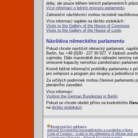
doby, ale pouze během letních parlamentních prázdn
Více informací o letním provozu parlamentu
.
Zahraniční návštěvníci mohou nicméně navštěvova
Více informací najdete na těchto stránkách:
Visits to the Gallery of the House of Commons
Visits to the Gallery of the House of Lords
Návštěva německého parlamentu
Pokud chcete navštívit německý parlament, napište
Berlin, fax +49 (0)30 - 227 30 027. V žádosti uveďt
zajímáte. Dále maximálně dva náhradní termíny náv
omezené kapacity nemohou zaměstnanci parlame
Kromě běžné informační prohlídky parlamentu s pr
pro veřejnost a program pro skupiny a jednotlivce t
Za určitých podmínek mohou členové parlamentu po
plenárního zasedání.
Více informací:
Visiting the German Bundestag in Berlin
Pokud se chcete obrátit přímo na konkrétního
člen
na
těchto stránkách
.
Související odkazy
:
Adresář Evropského hospodářského a sociálního výboru
Code of Conduct - Guide to the obligations of officials and se
Commission Directory - Adresář Evropské komise