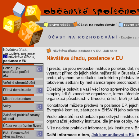
ÚČAST NA ROZHODOVÁNÍ
- Zapojte se, s
Návštěva úřadu,
Návštěva úřadu, poslance v EU - Jak na to
zastupitele, poslance
Návštěva úřadu, poslance v EU
Návštěva úřadu,
poslance v EU
Petice – jak
I přesto, že jsou evropské instituce poněkud dál, 
uspořádat petiční
vypravit přímo do jejich sídla nejčastěji v Bruselu. 
akci
proto, abychom se setkali s konkrétním představite
takovému setkání by měl samozřejmě předcházet něj
Veřejné shromáždění
Důležité je oslovit s vaší věcí toho správného člo
Přímá demokracie
skupiny lidí či zavedené organizace, kterou úřední
organizací působících v Bruselu, či lidí, kteří již t
Místní referendum
Kontaktovat můžete především poslance EP, jejich 
Volby
Evropské komise, zástupce v EHSV či jeho sekreta
Založení politické strany
Vedle adresářů na stránkách jednotlivých institucí 
či hnutí
organizační jednotky instituce, dle jména osoby, n
Účast ve správním řízení
Níže najdete praktické informace, jak instituce v Br
EIA - Posuzování
Další informace o tom,
Jak komunikovat s EU
, 
vlivů na životní