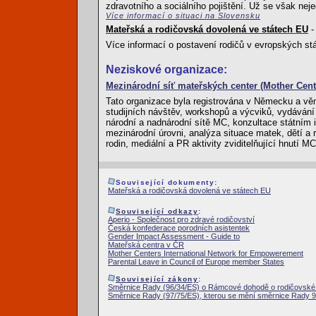
zdravotního a sociálního pojištění. Už se však nej
Více informací o situaci na Slovensku
Mateřská a rodičovská dovolená ve státech EU
-
Více informací o postavení rodičů v evropských st
Neziskové organizace:
Mezinárodní síť mateřských center (Mother Cen
Tato organizace byla registrována v Německu a věn
studijních návštěv, workshopů a výcviků, vydávání
národní a nadnárodní sítě MC, konzultace státním 
mezinárodní úrovni, analýza situace matek, dětí a
rodin, mediální a PR aktivity zviditelňující hnutí M
Související dokumenty:
Mateřská a rodičovská dovolená ve státech EU
Související odkazy
:
Aperio - Společnost pro zdravé rodičovství
Česká konfederace porodních asistentek
Gender Impact Assessment - Guide to
Mateřská centra v ČR
Mother Centers International Network for Empowerement
Parental Leave in Council of Europe member States
Související zákony
:
Směrnice Rady (96/34/ES) o Rámcové dohodě o rodičovské
Směrnice Rady (97/75/ES), kterou se mění směrnice Rady 