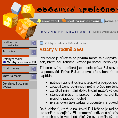
ROVNÉ PŘÍLEŽITOSTI
- Dobře vychovaná ž
Podíl žen na
Vztahy v rodině a EU - Jak na to
rozhodování
Vztahy v rodině a EU
Trh práce
Pro rodiče je důležitá na prvním místě ta evropská 
Vztahy v rodině
žen, které jsou těhotné, krátce po porodu nebo kojí
Vztahy v rodině a EU
Těhotenství a mateřství jsou podle práva EU stavem
Násilí a ženy
na pracovišti. Právo EU ustanovuje řadu konkrétníc
například:
Jazyk a média
nutnosti zajistit ochranu zdraví a bezpečnost
Genderově pozitivní
zbavují ženy povinnosti noční práce pro těh
výuka
zajišťují minimální délku trvání mateřské d
stanovují právo na pracovní volno, na prohl
průběhu pracovní doby)
je stanoven také zákaz propouštění z důvod
Další oblastí, které je na úrovni EU řešena je ro
pro rodiče pracující v EU znamená individuální práv
tomto ohledu je velmi důležité, že by neměla být u