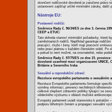
skončení rodičovské dovolené je zaručeno právo ná
ustanovení zajišťují určité minimální záruky, další 
Nástroje EU:
Postavení rodičů:
Směrnice Rady č. 96/34/ES ze dne 3. června 1
CEEP a ETUC:
Tato dohoda stanoví minimální požadavky, které by
zaměstnaných rodičů. Například garantuje rodičům
pracující, muže i ženy, kteří mají pracovní smlou
nebo praxí platnou v každém členském státě. Po sk
a pokud to není možné, na srovnatelné, nebo podo
Směrnice Rady č. 97/75/ES ze dne 15. prosince
dovolené uzavřené mezi organizacemi UNICE, CE
Británie a Severního Irska
Sexuální a reprodukční zdraví:
Rezoluce evropského parlamentu o sexuálním a r
Rezoluce Evropského parlamentu formuluje specific
výměny informací, prevenci nechtěných těhotenství
celkové zlepšení zdravotní politiky týkající se se
vědeckého výzkumu v oblasti mužské antikoncepce
Evropský parlament uvádí stanovisko k potratům – d
podporu těhotným ženám a propagaci sexuální výc