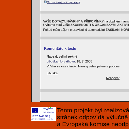
Související zprávy
:
VAŠE DOTAZY, NÁVRHY A PŘIPOMÍNKY
na doplnění nám 
Uvítáme také vaše
ZKUŠENOSTI S OBČANSKÝMI AKTIVI
Pokud máte zájem o pravidelné automatické
ZASÍLÁNÍ NOV
Komentáře k textu
Naozaj, veľmi pekné
Libuška Horváthová
, 18. 7. 2005
Vďaka za váš článok. Naozaj veľmi pekné a poučné
Libuška
Reagovat
Tento projekt byl realizo
stránek odpovídá výlučně
a Evropská komise neodpov