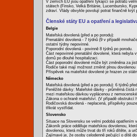
V zemích EU jsou opatření týkající se potratů velmi
státech (Finsko, Velká Británie, Lucembursko, Kypr
zdraví. Vlády obvykle povolují potrat finančně krý
Členské státy EU a opatření a legislati
Belgie
Mateřská dovolená (před a po porodu):
Prenatální dovolená - 7 týdnů (9 v případě mnoha
ostatní týdny nepovinné.
Poporodní dovolená - povinně 8 týdnů po porodu.
Část nepovinné prenatální dovolené, která nebyla 
domů po dlouhé hospitalizaci.
Část poporodní dovolené může být změněna za jis
Rodiče také mají možnost změnit plnou dovolenou 
Příspěvek na mateřské dovolené je hrazen ze státn
Německo
Mateřská dovolená (před a po porodu): 6 týdnů pře
Peněžité dávky: Mateřské dávky - průměrná čistá m
mezi mateřskou dávkou vyplácenou z nemocenského
Zákona o ochraně mateřství. (V případě obstrukcí 
Rodičovská dovolená - neplacená, příspěvky pouze v
třikrát vystřídat.
Slovensko
Situace na Slovensku se velmi podobá opatřením v
Zákoník práce odděluje mateřskou dovolenou, která
dovolenou, která může trvat do tří roků dítěte, a ur
Zajímavé je, že osoby celodenně pečující o dítě do 