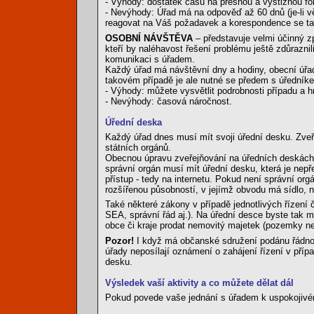
- Výhody: dostatek času na přesnou a výstižnou f
- Nevýhody: Úřad má na odpověď až 60 dnů (je-li v
reagovat na Váš požadavek a korespondence se t
OSOBNÍ NÁVŠTĚVA
– představuje velmi účinný zp
kteří by naléhavost řešení problému ještě zdůrazni
komunikaci s úřadem.
Každý úřad má návštěvní dny a hodiny, obecní úřady
takovém případě je ale nutné se předem s úředník
- Výhody: můžete vysvětlit podrobnosti případu a h
- Nevýhody: časová náročnost.
Úřední deska
Každý úřad dnes musí mít svoji úřední desku. Zveře
státních orgánů.
Obecnou úpravu zveřejňování na úředních deskách 
správní orgán musí mít úřední desku, která je nep
přístup - tedy na internetu. Pokud není správní org
rozšířenou působností, v jejímž obvodu má sídlo, 
Také některé zákony v případě jednotlivých řízení č
SEA, správní řád aj.). Na úřední desce byste tak m
obce či kraje prodat nemovitý majetek (pozemky ne
Pozor!
I když má občanské sdružení podánu řádnou
úřady neposílají oznámení o zahájení řízení v příp
desku.
Výsledek vaší aktivity a co můžete dělat dál
Pokud povede vaše jednání s úřadem k uspokojivé