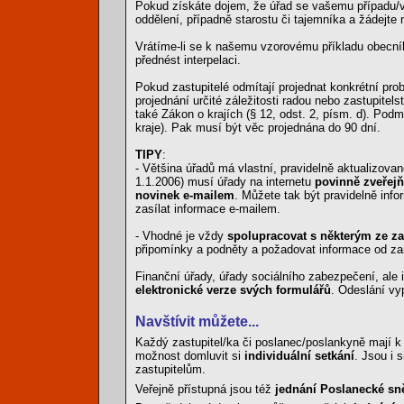
Pokud získáte dojem, že úřad se vašemu případu/v
oddělení, případně starostu či tajemníka a žádejte 
Vrátíme-li se k našemu vzorovému příkladu obecníh
přednést interpelaci.
Pokud zastupitelé odmítají projednat konkrétní pr
projednání určité záležitosti radou nebo zastupitel
také Zákon o krajích (§ 12, odst. 2, písm. d). Po
kraje). Pak musí být věc projednána do 90 dní.
TIPY
:
- Většina úřadů má vlastní, pravidelně aktualizova
1.1.2006) musí úřady na internetu
povinně zveřejň
novinek e-mailem
. Můžete tak být pravidelně inf
zasílat informace e-mailem.
- Vhodné je vždy
spolupracovat s některým ze za
připomínky a podněty a požadovat informace od z
Finanční úřady, úřady sociálního zabezpečení, ale 
elektronické verze svých formulářů
. Odeslání vy
Navštívit můžete...
Každý zastupitel/ka či poslanec/poslankyně mají k
možnost domluvit si
individuální setkání
. Jsou i
zastupitelům.
Veřejně přístupná jsou též
jednání Poslanecké s