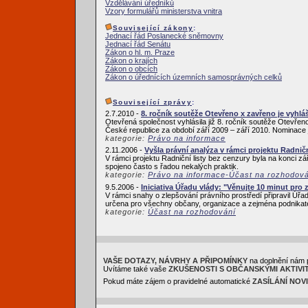
Vzdělávání úředníků
Vzory formulářů ministerstva vnitra
Související zákony
:
Jednací řád Poslanecké sněmovny
Jednací řád Senátu
Zákon o hl. m. Praze
Zákon o krajích
Zákon o obcích
Zákon o úřednících územních samosprávných celků
Související zprávy
:
2.7.2010 -
8. ročník soutěže Otevřeno x zavřeno je vyhlá
Otevřená společnost vyhlásila již 8. ročník soutěže Otevřen
České republice za období září 2009 – září 2010. Nominace j
kategorie:
Právo na informace
2.11.2006 -
Vyšla právní analýza v rámci projektu Radničn
V rámci projektu Radniční listy bez cenzury byla na konci z
spojeno často s řadou nekalých praktik.
kategorie:
Právo na informace-Účast na rozhodov
9.5.2006 -
Iniciativa Úřadu vlády: "Věnujte 10 minut pro 
V rámci snahy o zlepšování právního prostředí připravil Úřad 
určena pro všechny občany, organizace a zejména podnikatele
kategorie:
Účast na rozhodování
VAŠE DOTAZY, NÁVRHY A PŘIPOMÍNKY
na doplnění nám 
Uvítáme také vaše
ZKUŠENOSTI S OBČANSKÝMI AKTIVI
Pokud máte zájem o pravidelné automatické
ZASÍLÁNÍ NOV