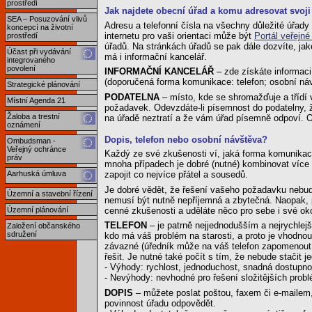
prostředí
Jak najdete obecní úřad a komu adresovat svoji
SEA – Posuzování vlivů
Adresu a telefonní čísla na všechny důležité úřad
koncepcí na životní
internetu pro vaši orientaci může být
Portál veřejné
prostředí
úřadů. Na stránkách úřadů se pak dále dozvíte, ja
Účast při vydávání
má i informační kancelář.
integrovaného
povolení
INFORMAČNÍ KANCELÁŘ
– zde získáte informaci
(doporučená forma komunikace: telefon; osobní ná
Strategické plánování
PODATELNA
– místo, kde se shromažďuje a třídí
Místní Agenda 21
požadavek. Odevzdáte-li písemnost do podatelny, ž
Žaloba a trestní
na úřadě neztratí a že vám úřad písemně odpoví. 
oznámení
Dopis, telefon nebo osobní návštěva?
Ombudsman -
Veřejný ochránce
Každý ze své zkušenosti ví, jaká forma komunikac
práv
mnoha případech je dobré (nutné) kombinovat více
Aarhuská úmluva
zapojit co nejvíce přátel a sousedů.
Je dobré vědět, že řešení vašeho požadavku nebud
Územní a stavební řízení
nemusí být nutně nepříjemná a zbytečná. Naopak, p
cenné zkušenosti a uděláte něco pro sebe i své oko
Územní plánování
TELEFON
– je patrně nejjednodušším a nejrychlej
Založení občanského
sdružení
kdo má váš problém na starosti, a proto je vhodno
závazné (úředník může na váš telefon zapomenout, 
řešit. Je nutné také počít s tím, že nebude stačit je
- Výhody: rychlost, jednoduchost, snadná dostupno
- Nevýhody: nevhodné pro řešení složitějších probl
DOPIS
– můžete poslat poštou, faxem či e-mailem
povinnost úřadu odpovědět.