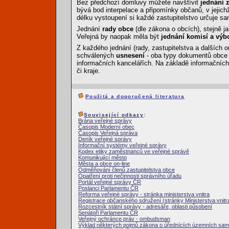
Bez předchozí domluvy můžete navštívit
jednání z
bývá bod interpelace a připomínky občanů, v jejich
délku vystoupení si každé zastupitelstvo určuje s
Jednání
rady obce
(dle zákona o obcích), stejně j
Veřejná by naopak měla být
jednání komisí a výb
Z každého jednání (rady, zastupitelstva a dalších o
schválených
usnesení
- oba typy dokumentů obce č
informačních kancelářích. Na základě informačních
či kraje.
Použitá a doporučená literatura
Související odkazy
:
Brána veřejné správy
Časopis Moderní obec
Časopis Veřejná správa
Deník veřejné správy
Informační systémy veřejné správy
Kodex etiky zaměstnanců ve veřejné správě
Komunikující město
Města a obce on-line
Odměňování členů zastupitelstva obce
Opatření proti nečinnosti správního úřadu
Portál veřejné správy ČR
Poslanci Parlamentu ČR
Reforma veřejné správy - stránka ministerstva vnitra
Registrace občanského sdružení (stránky Ministerstva vnitr
Rozcestník státní správy - adresáře, oblasti působení
Senátoři Parlamentu ČR
Veřejný ochránce práv - ombudsman
Výklad některých pojmů zákona o úřednících územních sa