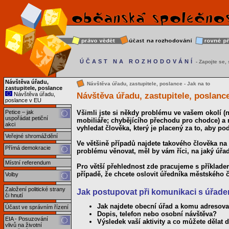
ÚČAST NA ROZHODOVÁNÍ
- Zapojte se, s
Návštěva úřadu,
Návštěva úřadu, zastupitele, poslance - Jak na to
zastupitele, poslance
Návštěva úřadu, zastupitele, poslanc
Návštěva úřadu,
poslance v EU
Petice – jak
Všimli jste si někdy problému ve vašem okolí 
uspořádat petiční
mobiliáře; chybějícího přechodu pro chodce) a 
akci
vyhledat člověka, který je placený za to, aby p
Veřejné shromáždění
Ve většině případů najdete takového člověka 
Přímá demokracie
problému věnovat, měl by vám říci, na jaký úřad
Místní referendum
Pro větší přehlednost zde pracujeme s příklad
případě, že chcete oslovit úředníka městského 
Volby
Založení politické strany
Jak postupovat při komunikaci s úřad
či hnutí
Jak najdete obecní úřad a komu adresovat
Účast ve správním řízení
Dopis, telefon nebo osobní návštěva?
EIA - Posuzování
Výsledek vaší aktivity a co můžete dělat d
vlivů na životní