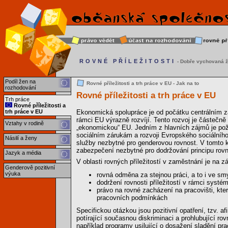
ROVNÉ PŘÍLEŽITOSTI
- Dobře vychovaná ž
Podíl žen na
Rovné příležitosti a trh práce v EU - Jak na to
rozhodování
Rovné příležitosti a trh práce v EU
Trh práce
Rovné příležitosti a
trh práce v EU
Ekonomická spolupráce je od počátku centrálním z
rámci EU výrazně rozvíjí. Tento rozvoj je částečně
Vztahy v rodině
„ekonomickou“ EU. Jedním z hlavních zájmů je poža
sociálním zárukám a rozvoji Evropského sociálního
Násilí a ženy
služby nezbytné pro genderovou rovnost. V tomto ko
zabezpečení nezbytné pro dodržování principu rovný
Jazyk a média
V oblasti rovných příležitostí v zaměstnání je na z
Genderově pozitivní
výuka
rovná odměna za stejnou práci, a to i ve sm
dodržení rovnosti příležitostí v rámci syst
právo na rovné zacházení na pracovišti, kte
pracovních podmínkách
Specifickou otázkou jsou pozitivní opatření, tzv. a
potírající současnou diskriminaci a prohlubující r
například programy usilující o dosažení sladění pr