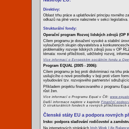
Direktivy:
Oblast trhu práce a uplatňování principu rovného 
odkazů na plné verze naleznete v sekci legislativa.
Strukturální fondy:
Operační program Rozvoj lidských zdrojů (OP R
Cílem programu je dosažení vysoké a stabilní úrovně
vyloučených skupin obyvatelstva a konkurenceschop
problematiky rozvoje lidských zdrojů jsou v OP RLZ
témata: rovné příležitosti, udržitelný rozvoj, infor
Více informací o Evropském sociálním fondu a Ope
Program EQUAL (2005 - 2006):
Cílem programu je boj proti diskriminaci na trhu p
usilujícího o nové prostředky v boji proti všem fo
vybudování tzv. rozvojového partnerství sdružující
Příkladem projektu financovaného z programu Equal
růst žen.
Více informací o Programu Equal v ČR:
www.equalc
Další informace najdete v kapitole
Finanční podpora
O strukturálních fondech a rovných příležitostech
Členské státy EU a podpora rovných pří
Irsko: podpora slaďování rodičovství a zaměstn
Na internetových stránkách
Irish Work Life Balance