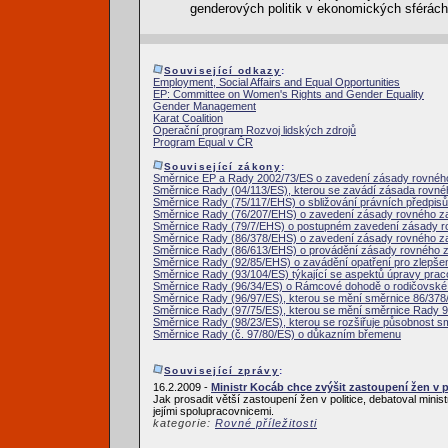
genderových politik v ekonomických sférách 
Související odkazy
:
Employment, Social Affairs and Equal Opportunities
EP: Committee on Women's Rights and Gender Equality
Gender Management
Karat Coalition
Operační program Rozvoj lidských zdrojů
Program Equal v ČR
Související zákony
:
Směrnice EP a Rady 2002/73/ES o zavedení zásady rovnéh
Směrnice Rady (04/113/ES), kterou se zavádí zásada rovn
Směrnice Rady (75/117/EHS) o sbližování právních předpisů
Směrnice Rady (76/207/EHS) o zavedení zásady rovného z
Směrnice Rady (79/7/EHS) o postupném zavedení zásady r
Směrnice Rady (86/378/EHS) o zavedení zásady rovného z
Směrnice Rady (86/613/EHS) o provádění zásady rovného 
Směrnice Rady (92/85/EHS) o zavádění opatření pro zlepše
Směrnice Rady (93/104/ES) týkající se aspektů úpravy prac
Směrnice Rady (96/34/ES) o Rámcové dohodě o rodičovské
Směrnice Rady (96/97/ES), kterou se mění směrnice 86/37
Směrnice Rady (97/75/ES), kterou se mění směrnice Rady 
Směrnice Rady (98/23/ES), kterou se rozšiřuje působnost smě
Směrnice Rady (č. 97/80/ES) o důkazním břemenu
Související zprávy
:
16.2.2009 -
Ministr Kocáb chce zvýšit zastoupení žen v p
Jak prosadit větší zastoupení žen v politice, debatoval mi
jejími spolupracovnicemi.
kategorie:
Rovné příležitosti