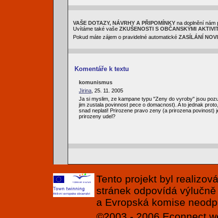
VAŠE DOTAZY, NÁVRHY A PŘIPOMÍNKY
na doplnění nám 
Uvítáme také vaše
ZKUŠENOSTI S OBČANSKÝMI AKTIVI
Pokud máte zájem o pravidelné automatické
ZASÍLÁNÍ NOV
Komentáře k textu
komunismus
Jirina
, 25. 11. 2005
Ja si myslim, ze kampane typu "Zeny do vyroby" jsou pozu
jim zustala povinnost pece o domacnost). A to jednak proto
snad neplati! Prirozene pravo zeny (a prirozena povinost) j
prirozeny udel?
Tento projekt byl realizo
stránek odpovídá výlučně
a Evropská komise neodpov
©2003 - 2006
Econnect
w