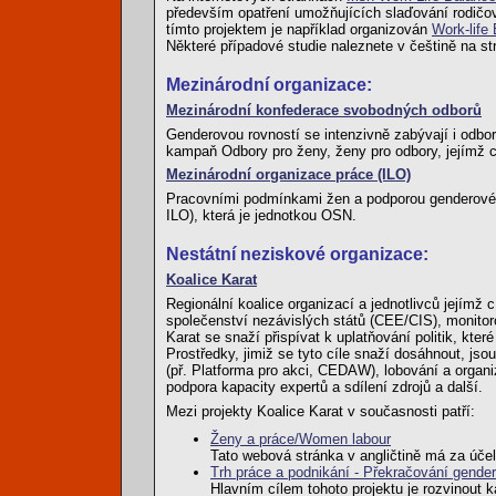
především opatření umožňujících slaďování rodičov
tímto projektem je například organizován
Work-life
Některé případové studie naleznete v češtině na s
Mezinárodní organizace:
Mezinárodní konfederace svobodných odborů
Genderovou rovností se intenzivně zabývají i odbor
kampaň Odbory pro ženy, ženy pro odbory, jejímž c
Mezinárodní organizace práce (ILO)
Pracovními podmínkami žen a podporou genderové ro
ILO), která je jednotkou OSN.
Nestátní neziskové organizace:
Koalice Karat
Regionální koalice organizací a jednotlivců jejímž
společenství nezávislých států (CEE/CIS), monitor
Karat se snaží přispívat k uplatňování politik, kter
Prostředky, jimiž se tyto cíle snaží dosáhnout, j
(př. Platforma pro akci, CEDAW), lobování a orga
podpora kapacity expertů a sdílení zdrojů a další.
Mezi projekty Koalice Karat v současnosti patří:
Ženy a práce/Women labour
Tato webová stránka v angličtině má za úče
Trh práce a podnikání - Překračování gende
Hlavním cílem tohoto projektu je rozvinout 