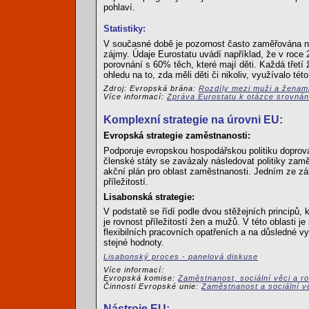
pohlaví.
Statistiky:
V současné době je pozornost často zaměřována na 
zájmy. Údaje Eurostatu uvádí například, že v roce
porovnání s 60% těch, které mají děti. Každá třet
ohledu na to, zda měli děti či nikoliv, využívalo tét
Zdroj: Evropská brána:
Rozdíly mezi muži a ženami
Více informací:
Zpráva Eurostatu k otázce srovnání
Komplexní strategie na úrovni EU:
Evropská strategie zaměstnanosti:
Podporuje evropskou hospodářskou politiku doprová
členské státy se zavázaly následovat politiky zamě
akční plán pro oblast zaměstnanosti. Jedním ze zá
příležitostí.
Lisabonská strategie:
V podstatě se řídí podle dvou stěžejních principů,
je rovnost příležitostí žen a mužů. V této oblast
flexibilních pracovních opatřeních a na důsledné 
stejné hodnoty.
Lisabonský proces - panelová diskuse
Více informací:
Evropská komise:
Zaměstnanost, sociální věci a rov
Činnosti Evropské unie:
Zaměstnanost a sociální v
Nástroje EU: