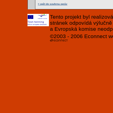
< zpět do souhrnu zpráv
Tento projekt byl realizo
stránek odpovídá výlučně
a Evropská komise neodpov
©2003 - 2006
Econnect
w