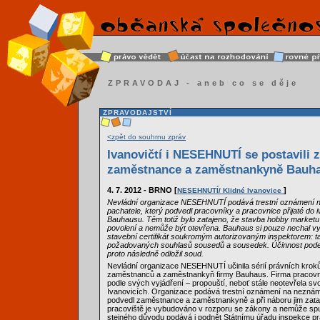
ZPRAVODAJ - aneb co se děje
ZPRAVODAJSTVÍ
<zpět do souhrnu zpráv
Ivanovičtí i NESEHNUTÍ se postavili 
zaměstnance a zaměstnankyně Bauh
4. 7. 2012 - BRNO [
]
NESEHNUTÍ/ Klidné Ivanovice
Nevládní organizace NESEHNUTÍ podává trestní oznámení
pachatele, který podvedl pracovníky a pracovnice přijaté do 
Bauhausu. Těm totiž bylo zatajeno, že stavba hobby market
povolení a nemůže být otevřena. Bauhaus si pouze nechal vy
stavební certifikát soukromým autorizovaným inspektorem: 
požadovaných souhlasů sousedů a sousedek. Účinnost podezř
proto následně odložil soud.
Nevládní organizace NESEHNUTÍ učinila sérií právních krok
zaměstnanců a zaměstnankyň firmy Bauhaus. Firma pracovn
podle svých vyjádření – propouští, neboť stále neotevřela svo
Ivanovicích. Organizace podává trestní oznámení na neznám
podvedl zaměstnance a zaměstnankyně a při náboru jim zatajil
pracoviště je vybudováno v rozporu se zákony a nemůže spu
stejného důvodu podává i podnět Státnímu úřadu inspekce pr