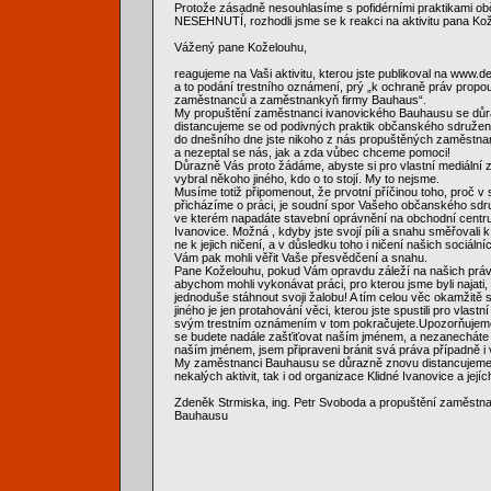
Protože zásadně nesouhlasíme s pofidérními praktikami o
NESEHNUTÍ, rozhodli jsme se k reakci na aktivitu pana Ko
Vážený pane Koželouhu,
reagujeme na Vaši aktivitu, kterou jste publikoval na www.
a to podání trestního oznámení, prý „k ochraně práv prop
zaměstnanců a zaměstnankyň firmy Bauhaus“.
My propuštění zaměstnanci ivanovického Bauhausu se dů
distancujeme se od podivných praktik občanského sdružen
do dnešního dne jste nikoho z nás propuštěných zaměstna
a nezeptal se nás, jak a zda vůbec chceme pomoci!
Důrazně Vás proto žádáme, abyste si pro vlastní mediální z
vybral někoho jiného, kdo o to stojí. My to nejsme.
Musíme totiž připomenout, že prvotní příčinou toho, proč v
přicházíme o práci, je soudní spor Vašeho občanského sdr
ve kterém napadáte stavební oprávnění na obchodní cent
Ivanovice. Možná , kdyby jste svojí píli a snahu směřovali 
ne k jejich ničení, a v důsledku toho i ničení našich sociální
Vám pak mohli věřit Vaše přesvědčení a snahu.
Pane Koželouhu, pokud Vám opravdu záleží na našich práv
abychom mohli vykonávat práci, pro kterou jsme byli najati
jednoduše stáhnout svoji žalobu! A tím celou věc okamžitě s
jiného je jen protahování věci, kterou jste spustili pro vlastní
svým trestním oznámením v tom pokračujete.Upozorňujem
se budete nadále zašťiťovat naším jménem, a nezanecháte v
naším jménem, jsem připraveni bránit svá práva případně i
My zaměstnanci Bauhausu se důrazně znovu distancujeme 
nekalých aktivit, tak i od organizace Klidné Ivanovice a jejíc
Zdeněk Strmiska, ing. Petr Svoboda a propuštění zaměstna
Bauhausu