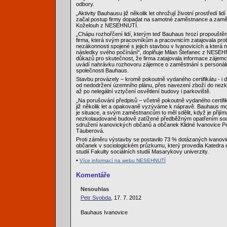
odbory.
„Aktivity Bauhausu již několik let ohrožují životní prostředí lid
začal postup firmy dopadat na samotné zaměstnance a zaměs
Koželouh z NESEHNUTÍ.
„Chápu rozhořčení lidí, kterým teď Bauhaus hrozí propouštěn
firma, která svým pracovníkům a pracovnicím zatajovala pro
nezákonnosti spojené s jejich stavbou v Ivanovicích a která 
následky svého počínání“, doplňuje Milan Štefanec z NESEH
důkazů pro skutečnost, že firma zatajovala informace zájem
uvádí nahrávku rozhovoru zájemce o zaměstnání s personáln
společnosti Bauhaus.
Stavbu provázely – kromě pokoutně vydaného certifikátu - i d
od nedodržení územního plánu, přes navezení zboží do nez
až po nelegální vztyčení osvětlení budovy i parkoviště.
„Na porušování předpisů – včetně pokoutně vydaného certif
již několik let a opakovaně vyzýváme k nápravě. Bauhaus mo
je situace, a svým zaměstnancům to měl sdělit, když je přijíma
nezkolaudované budově zatížené předběžným opatřením soud
sdružení ivanovických občanů a občanek Klidné Ivanovice P
Täuberová.
Proti záměru výstavby se postavilo 73 % dotázaných ivanov
občanek v sociologickém průzkumu, který provedla Katedra 
studií Fakulty sociálních studií Masarykovy univerzity.
•
Více informací na webu NESEHNUTÍ
Komentáře
Nesouhlas
Petr Svobda
, 17. 7. 2012
Bauhaus Ivanovice