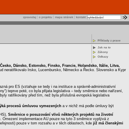
zpravodaj
o projektu
mapa stránek
kontakt
Příklady z praxe
Jak na to
Zákony
Odkazy
 Česko, Dánsko, Estonsko, Finsko, Francie, Holandsko, Itálie, Litva,
ud neratifikovalo Irsko, Lucembursko, Německo a Řecko. Slovensko a Kypr
ná pro ES (vztahuje se tedy i na instituce a správně-administrativní
) teprve poté, co byla přijata legislativa – tedy směrnice nebo nařízení,
ly ratifikovány před tím, než byla příslušná evropská legislativa
se týká procesů úmluvou vymezených
a v nichž má podle úmluvy být
EHS),
Směrnice o posuzování vlivů některých projektů na životní
). Omezení implementace AU pouze na tyto 3 směrnice vyplývá z
veřejnosti) pouze v tom rozsahu a v těch oblastech, kde
již má členskými