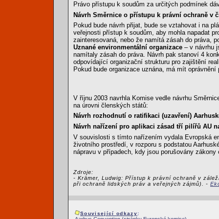
Právo přístupu k soudům za určitých podmínek dá
Návrh Směrnice o přístupu k právní ochraně v čl
Pokud bude návrh přijat, bude se vztahovat i na p
veřejnosti přístup k soudům, aby mohla napadat pro
zainteresovaná, nebo že namítá zásah do práva, po
Uznané environmentální organizace
– v návrhu j
namítaly zásah do práva. Návrh pak stanoví 4 konkr
odpovídající organizační strukturu pro zajištění re
Pokud bude organizace uznána, má mít oprávnění pod
V říjnu 2003 navrhla Komise vedle návrhu Směrni
na úrovni členských států:
Návrh rozhodnutí o ratifikaci (uzavření) Aarh
Návrh nařízení pro aplikaci zásad tří pilířů AU 
V souvislosti s tímto nařízením vydala Evropská 
životního prostředí, v rozporu s podstatou Aarhu
nápravu v případech, kdy jsou porušovány zákony o
Zdroje:
- Krämer, Ludwig: Přístup k právní ochraně v zálež
při ochraně lidských práv a veřejných zájmů). -
Eko
Související odkazy
: