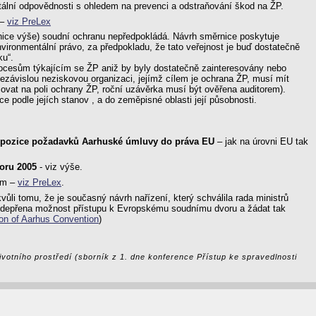
ální odpovědnosti s ohledem na prevenci a odstraňování škod na ŽP.
 –
viz PreLex
rnice výše) soudní ochranu nepředpokládá. Návrh směrnice poskytuje
nvironmentální právo, za předpokladu, že tato veřejnost je buď dostatečně
ku“.
procesům týkajícím se ŽP aniž by byly dostatečně zainteresovány nebo
nezávislou neziskovou organizaci, jejímž cílem je ochrana ŽP, musí mít
acovat na poli ochrany ŽP, roční uzávěrka musí být ověřena auditorem).
 podle jejích stanov , a do zeměpisné oblasti její působnosti.
anspozice požadavků Aarhuské úmluvy do práva EU
– jak na úrovni EU tak
noru 2005
- viz výše.
em –
viz PreLex
.
vůli tomu, že je současný návrh nařízení, který schválila rada ministrů
m odepřena možnost přístupu k Evropskému soudnímu dvoru a žádat tak
ion of Aarhus Convention
)
ivotního prostředí (sborník z 1. dne konference Přístup ke spravedlnosti