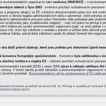
vá environmentálním organizacím také
směrnice 2004/35/CE
– o environment
enských státech z října 2003
- směrnice prochází rozhodovacím procesem
lány a programy týkající se ŽP, u kterých dosud evropské právo (viz dvě smě
cesní a věcnou legalitu administrativních aktů a opomenutí, které porušují e
kud to administrativní procesní právo členského státu požaduje jako podmín
sou označovány jako „kvalifikované subjekty“ - mají mít právo na přístup k 
étní kritéria pro uznání environmentální organizace (např. se musí jednat o 
alizace cílů, musí být založena v souladu s právem a určitou dobu aktivně pr
ávat žaloby, pokud daná záležitost spadá do oblasti činnosti této organizace
ce
dva další právní nástroje, které jsou potřeba pro dokončení úplné tr
uské konvence Evropským společenstvím
– Konvence
byla ratifikována v ú
na všechny instituce a orgány ES
– nařízení prochází schvalovacím proces
environmentální kancelář (EEB) v únoru 2005
výzvu k odkladu ratifikace AU
k
ské úmluvy. V tomto návrhu je totiž občanům a environmentálním organizací
 životním prostředí. (
Environmentalists call for postponement of EU ratificat
itostech životního prostředí na úrovni ES. In: Přístup k soudům při ochraně ž
logický právní servis