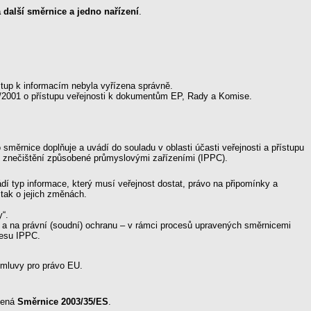
 další směrnice a jedno nařízení
.
ístup k informacím nebyla vyřízena správně.
9/2001 o přístupu veřejnosti k dokumentům EP, Rady a Komise.
o směrnice doplňuje a uvádí do souladu v oblasti účasti veřejnosti a přístupu
ole znečištění způsobené průmyslovými zařízeními (IPPC).
ádí typ informace, který musí veřejnost dostat, právo na připomínky a
 tak o jejich změnách.
y“.
ní a na právní (soudní) ochranu – v rámci procesů upravených směrnicemi
cesu IPPC.
 úmluvy pro právo EU.
edená
Směrnice 2003/35/ES
.