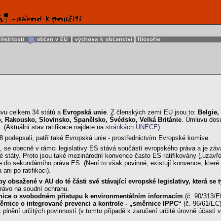
vu celkem 34 států a
Evropská unie
. Z členských zemí EU jsou to:
Belgie,
, Rakousko, Slovinsko, Španělsko, Švédsko, Velká Británie
. Úmluvu dos
. (Aktuální stav ratifikace najdete na
stránkách UNECE
)
98 podepsali, patří také Evropská unie - prostřednictvím Evropské komise.
se obecně v rámci legislativy ES stává součástí evropského práva a je závaz
státy. Proto jsou také mezinárodní konvence často ES ratifikovány („uzavřeny“
 do sekundárního práva ES. (Není to však povinné, existují konvence, které by
ani po ratifikaci).
ipy obsažené v AU do té části své stávající evropské legislativy, která 
právo na soudní ochranu.
ice o svobodném přístupu k environmentálním informacím
(č. 90/313/
rnice o integrované prevenci a kontrole - „směrnice IPPC“
(č. 96/61/EC
lnění určitých povinností (v tomto případě k zaručení určité úrovně účasti 