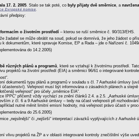
la 17. 2. 2005
. Stalo se tak poté, co
byly přijaty dvě směrnice
, a
navržena
nce Evropské komise
.
rávní předpisy:
nformacím o životním prostředí
– kterou se ruší směrnice č. 90/313/EHS.
í, že žadatel se může obrátit na soud, pokud se domnívá, že jeho žádost o př
pu k dokumentům, které spravuje Komise, EP a Rada – jde o Nařízení č. 104
mplementována do 14.2.2005)
orbě různých plánů a programů
, které se vztahují k životnímu prostředí. Tat
ivu projektů na životní prostředí (EIA) a směrnici 96/61 o integrované kontr
ost“.
váření dokumentů typu plánů a programů v souladu s čl. 7 Aarhuské úmluvy (uv
ní účastenství). Veřejnost musí být informována o zásadních plánech a stejně
dotčená) veřejnost“ pro účely „směrnice EIA“.
nice IPPC“ přičemž vždy vychází ze znění článků 2.4. a 2.5. „Aarhuské úmluv
edevším z čl. 6 a 9 Aarhuské úmluvy – tedy na účast veřejnosti při rozhodová
příklad nutné měnit limitní emisní hodnoty, má veřejnost právo účasti v pro
mplementována do 25.6.2005)
ice „nejsilnější“ či „nejširší“ interpretací závazků vyplývajících z Aarhuské
ení vlivu projektů na ŽP a v oblasti integrované kontroly znečištění výše uv