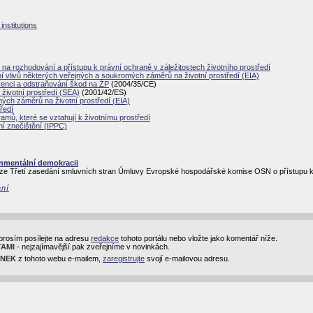
nstitutions
 na rozhodování a přístupu k právní ochraně v záležitostech životního prostředí
vlivů některých veřejných a soukromých záměrů na životní prostředí (EIA)
venci a odstraňování škod na ŽP
(2004/35/CE)
životní prostředí (SEA)
(2001/42/ES)
ých záměrů na životní prostředí (EIA)
ředí
ramů, které se vztahují k životnímu prostředí
í znečištění (IPPC)
onmentální demokracii
ze Třetí zasedání smluvních stran Úmluvy Evropské hospodářské komise OSN o přístupu k in
ání
prosím posílejte na adresu
redakce
tohoto portálu nebo vložte jako komentář níže.
TAMI
- nejzajímavější pak zveřejníme v novinkách.
INEK
z tohoto webu e-mailem,
zaregistrujte
svojí e-mailovou adresu.