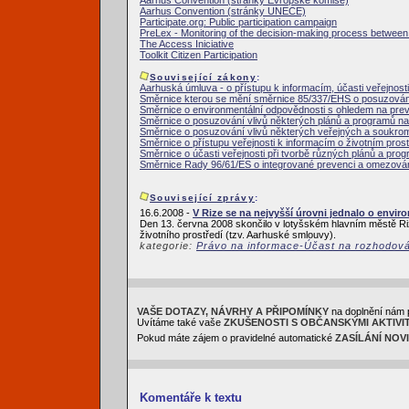
Aarhus Convention (stránky Evropské komise)
Aarhus Convention (stránky UNECE)
Participate.org: Public participation campaign
PreLex - Monitoring of the decision-making process between i
The Access Iniciative
Toolkit Citizen Participation
Související zákony
:
Aarhuská úmluva - o přístupu k informacím, účasti veřejnosti
Směrnice kterou se mění směrnice 85/337/EHS o posuzování 
Směrnice o environmentální odpovědnosti s ohledem na pre
Směrnice o posuzování vlivů některých plánů a programů na 
Směrnice o posuzování vlivů některých veřejných a soukrom
Směrnice o přístupu veřejnosti k informacím o životním prost
Směrnice o účasti veřejnosti při tvorbě různých plánů a prog
Směrnice Rady 96/61/ES o integrované prevenci a omezován
Související zprávy
:
16.6.2008 -
V Rize se na nejvyšší úrovni jednalo o envir
Den 13. června 2008 skončilo v lotyšském hlavním městě Ri
životního prostředí (tzv. Aarhuské smlouvy).
kategorie:
Právo na informace-Účast na rozhodov
VAŠE DOTAZY, NÁVRHY A PŘIPOMÍNKY
na doplnění nám 
Uvítáme také vaše
ZKUŠENOSTI S OBČANSKÝMI AKTIVI
Pokud máte zájem o pravidelné automatické
ZASÍLÁNÍ NOV
Komentáře k textu