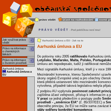
PRÁVO VĚDĚT
- Pod pokličkou není tma!
Jak využívat práva
Aarhuská úmluva a EU - Jak na to
vědět
Aarhuská úmluva a EU
Právo na informace
o chemických
látkách
Do poloviny roku 2005
ratifikovalo
Aarhuskou úmlu
Lotyšsko, Maďarsko, Malta, Polsko, Portugalsko
Právo na informace
o životním prostředí
úmluvu ani nepodepsalo, tudíž ji ratifikovat nemůže
Aarhuská úmluva
Mezi signatáře Aarhuské úmluvy, kteří ji v roce 19
Aarhuská úmluva a
Mezinárodní konvence, kterou Společenství uzavře, 
EU
úkony orgánů Evropské unie) a pro všechny členské 
která přebírá ustanovení této mezinárodní konvence
vytvořena, případně taková legislativa nebyla přijata 
Z podpisu AU vyplynula
povinnost zakotvit princ
zajištěna účast veřejnosti, přístup k informacím a 
V praxi
se jedná především o postupy podle
Směrn
prostředí - „směrnice EIA“
(č. 85/337/EEC) a
Smě
obecného principu, že EU se může sama zavázat k p
státy svěřeny konkrétní kompetence
.