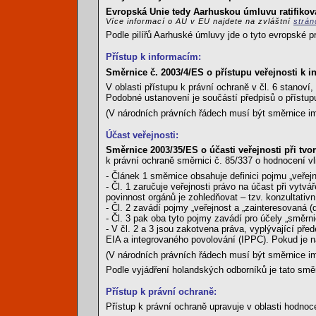
Evropská Unie tedy Aarhuskou úmluvu ratifikova
Více informací o AU v EU najdete na zvláštní
strá
Podle pilířů Aarhuské úmluvy jde o tyto evropské p
Přístup k informacím:
Směrnice č. 2003/4/ES o přístupu veřejnosti k i
V oblasti přístupu k právní ochraně v čl. 6 stanov
Podobné ustanovení je součástí předpisů o přístu
(V národních právních řádech musí být směrnice i
Účast veřejnosti:
Směrnice 2003/35/ES o účasti veřejnosti při tv
k právní ochraně směrnici č. 85/337 o hodnocení vl
- Článek 1 směrnice obsahuje definici pojmu „veřejn
- Čl. 1 zaručuje veřejnosti právo na účast při vyt
povinnost orgánů je zohledňovat – tzv. konzultativ
- Čl. 2 zavádí pojmy „veřejnost a „zainteresovaná (
- Čl. 3 pak oba tyto pojmy zavádí pro účely „směr
- V čl. 2 a 3 jsou zakotvena práva, vyplývající př
EIA a integrovaného povolování (IPPC). Pokud je na
(V národních právních řádech musí být směrnice i
Podle vyjádření holandských odborníků je tato směrn
Přístup k právní ochraně:
Přístup k právní ochraně upravuje v oblasti hodnoc