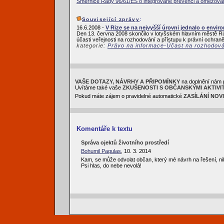
Směrnice Rady 96/61/ES o integrované prevenci a omezován
Související zprávy
:
16.6.2008 -
V Rize se na nejvyšší úrovni jednalo o envir
Den 13. června 2008 skončilo v lotyšském hlavním městě R
účasti veřejnosti na rozhodování a přístupu k právní ochraně
kategorie:
Právo na informace-Účast na rozhodov
VAŠE DOTAZY, NÁVRHY A PŘIPOMÍNKY
na doplnění nám 
Uvítáme také vaše
ZKUŠENOSTI S OBČANSKÝMI AKTIVI
Pokud máte zájem o pravidelné automatické
ZASÍLÁNÍ NOV
Komentáře k textu
Správa ojektů životního prostředí
Bohumil Paqulas
, 10. 3. 2014
Kam, se může odvolat občan, který mé návrh na řešení, ni
Psi hlas, do nebe nevolá!