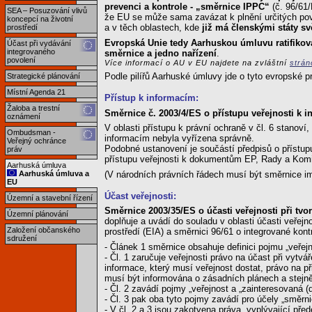
prevenci a kontrole - „směrnice IPPC“
(č. 96/61
SEA – Posuzování vlivů
že EU se může sama zavázat k plnění určitých povi
koncepcí na životní
a v těch oblastech, kde
již má členskými státy s
prostředí
Evropská Unie tedy Aarhuskou úmluvu ratifikova
Účast při vydávání
integrovaného
směrnice a jedno nařízení
.
povolení
Více informací o AU v EU najdete na zvláštní
strá
Podle pilířů Aarhuské úmluvy jde o tyto evropské p
Strategické plánování
Místní Agenda 21
Přístup k informacím:
Žaloba a trestní
Směrnice č. 2003/4/ES o přístupu veřejnosti k i
oznámení
V oblasti přístupu k právní ochraně v čl. 6 stanoví
Ombudsman -
informacím nebyla vyřízena správně.
Veřejný ochránce
Podobné ustanovení je součástí předpisů o přístu
práv
přístupu veřejnosti k dokumentům EP, Rady a Kom
Aarhuská úmluva
(V národních právních řádech musí být směrnice i
Aarhuská úmluva a
EU
Účast veřejnosti:
Územní a stavební řízení
Směrnice 2003/35/ES o účasti veřejnosti při tv
Územní plánování
doplňuje a uvádí do souladu v oblasti účasti veřejn
Založení občanského
prostředí (EIA) a směrnici 96/61 o integrované ko
sdružení
- Článek 1 směrnice obsahuje definici pojmu „veřejn
- Čl. 1 zaručuje veřejnosti právo na účast při vyt
informace, který musí veřejnost dostat, právo na př
musí být informována o zásadních plánech a stejně
- Čl. 2 zavádí pojmy „veřejnost a „zainteresovaná (
- Čl. 3 pak oba tyto pojmy zavádí pro účely „směr
- V čl. 2 a 3 jsou zakotvena práva, vyplývající pře