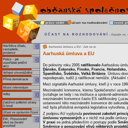
ÚČAST NA ROZHODOVÁNÍ
- Zapojte se, s
Návštěva úřadu,
Aarhuská úmluva a EU - Jak na to
zastupitele,
Aarhuská úmluva a EU
poslance
Petice – jak
uspořádat petiční
Do poloviny roku 2005
ratifikovalo
Aarhuskou úmlu
akci
Dánsko, Estonsko, Finsko, Francie, Holandsko, I
Veřejné shromáždění
Španělsko, Švédsko, Velká Británie
. Úmluvu dos
nepodepsalo, tudíž ji ratifikovat nemůže. (Aktuální 
Přímá demokracie
Mezi signatáře Aarhuské úmluvy, kteří ji v roce 19
Místní referendum
Mezinárodní konvence, kterou Společenství uzavře
Volby
(vztahuje se tedy i na instituce a správně-administ
mezinárodní konvence často ES ratifikovány („uzavře
Založení politické strany
ustanovení této mezinárodní konvence do sekundární
či hnutí
než byla příslušná evropská legislativa vytvořena, př
Účast ve správním řízení
Z podpisu AU vyplynula
povinnost zakotvit princi
úmluvou vymezených
a v nichž má podle úmluvy b
EIA - Posuzování
V praxi
se jedná především o postupy podle
Směrn
vlivů na životní
prostředí
Směrnice o posuzování vlivů některých projektů