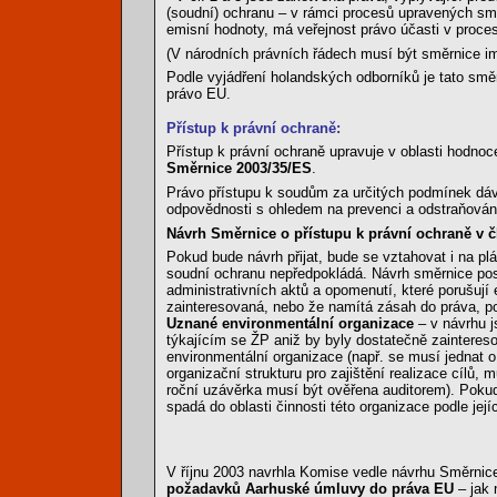
(soudní) ochranu – v rámci procesů upravených smě
emisní hodnoty, má veřejnost právo účasti v proce
(V národních právních řádech musí být směrnice i
Podle vyjádření holandských odborníků je tato směrn
právo EU.
Přístup k právní ochraně:
Přístup k právní ochraně upravuje v oblasti hodnoc
Směrnice 2003/35/ES
.
Právo přístupu k soudům za určitých podmínek dá
odpovědnosti s ohledem na prevenci a odstraňován
Návrh Směrnice o přístupu k právní ochraně v čl
Pokud bude návrh přijat, bude se vztahovat i na pl
soudní ochranu nepředpokládá. Návrh směrnice posk
administrativních aktů a opomenutí, které porušují
zainteresovaná, nebo že namítá zásah do práva, po
Uznané environmentální organizace
– v návrhu j
týkajícím se ŽP aniž by byly dostatečně zaintereso
environmentální organizace (např. se musí jednat o
organizační strukturu pro zajištění realizace cílů,
roční uzávěrka musí být ověřena auditorem). Poku
spadá do oblasti činnosti této organizace podle její
V říjnu 2003 navrhla Komise vedle návrhu Směrni
požadavků Aarhuské úmluvy do práva EU
– jak 