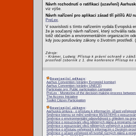
Návrh rozhodnutí o ratifikaci (uzavření) Aarh
viz výše.
Návrh nařízení pro aplikaci zásad tří pilířů AU 
PreLex
.
V souvislosti s tímto nařízením vydala Evropská 
že je současný návrh nařízení, který schválila rada
totiž občanům a environmentálním organizacím od
kdy jsou porušovány zákony o životním prostředí. (
Zdroje:
- Krämer, Ludwig: Přístup k právní ochraně v zálež
prostředí (sborník z 1. dne konference Přístup ke 
Související odkazy
:
Aarhus Convention (stránky Evropské komise)
Aarhus Convention (stránky UNECE)
Participate.org: Public participation campaign
PreLex - Monitoring of the decision-making process between i
The Access Iniciative
Toolkit Citizen Participation
Související zákony
:
Aarhuská úmluva - o přístupu k informacím, účasti veřejnosti
Směrnice kterou se mění směrnice 85/337/EHS o posuzování 
Směrnice o environmentální odpovědnosti s ohledem na pre
Směrnice o posuzování vlivů některých plánů a programů na 
Směrnice o posuzování vlivů některých veřejných a soukrom
Směrnice o přístupu veřejnosti k informacím o životním prost
Směrnice o účasti veřejnosti při tvorbě různých plánů a prog