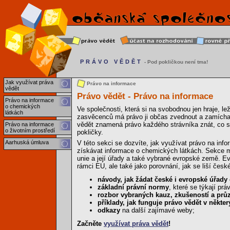
PRÁVO VĚDĚT
- Pod pokličkou není tma!
Jak využívat práva
Právo na informace
vědět
Právo vědět - Právo na informace
Právo na informace
o chemických
Ve společnosti, která si na svobodnou jen hraje, l
látkách
zasvěcenců má právo ji občas zvednout a zamícha
vědět znamená právo každého strávníka znát, co se
Právo na informace
o životním prostředí
pokličky.
Aarhuská úmluva
V této sekci se dozvíte, jak využívat právo na info
získávat informace o chemických látkách. Sekce ma
unie a její úřady a také vybrané evropské země. Ev
rámci EU, ale také jako porovnání, jak se liší čes
návody, jak žádat české i evropské úřady
základní právní normy
, které se týkají pr
rozbor vybraných kauz, zkušeností a pr
příklady, jak funguje právo vědět v někt
odkazy
na další zajímavé weby;
Začněte
využívat práva vědět
!