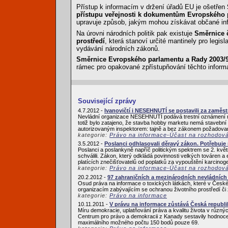
Přístup k informacím v držení úřadů EU je ošetřen
přístupu veřejnosti k dokumentům Evropského 
upravuje způsob, jakým mohou získávat občané inf
Na úrovni národních politik pak existuje
Směrnice č
prostředí
, která stanoví určité mantinely pro legisl
vydávání národních zákonů.
Směrnice Evropského parlamentu a Rady 2003/98
rámec pro opakované zpřístupňování těchto inform
Související zprávy
4.7.2012 -
Ivanovičtí i NESEHNUTÍ se postavili za zam
Nevládní organizace NESEHNUTÍ podává trestní oznámení na
totiž bylo zatajeno, že stavba hobby marketu nemá stavební
autorizovaným inspektorem: tajně a bez zákonem požadovaný
kategorie:
Právo na informace-Účast na rozhodov
3.5.2012 -
Poslanci odhlasovali děravý zákon. Potřebuje
Poslanci a poslankyně napříč politickým spektrem se 2. květ
schválili. Zákon, který odkládá povinnosti velkých továren a
platících znečišťovatelů od poplatků za vypouštění karcinoge
kategorie:
Právo na informace-Účast na rozhodov
20.2.2012 -
97 zahraničních a mezinárodních nevládních 
Osud práva na informace o toxických látkách, které v České 
organizacím zabývajícím se ochranou životního prostředí či 
kategorie:
Právo na informace
10.11.2011 -
V právu na informace zůstává Česká republi
Míru demokracie, uplatňování práva a kvalitu života v růz
Centrum pro právo a demokracii z Kanady sestavily hodnocen
maximálního možného počtu 150 bodů pouze 69.