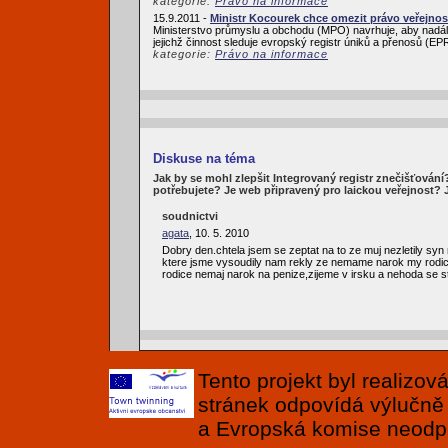
kategorie:
Právo na informace
15.9.2011 -
Ministr Kocourek chce omezit právo veřejnos
Ministerstvo průmyslu a obchodu (MPO) navrhuje, aby nadále
jejichž činnost sleduje evropský registr úniků a přenosů (
kategorie:
Právo na informace
Diskuse na téma
Jak by se mohl zlepšit Integrovaný registr znečišťován
potřebujete? Je web připravený pro laickou veřejnost?
soudnictvi
agata
, 10. 5. 2010
Dobry den.chtela jsem se zeptat na to ze muj nezletily syn 
ktere jsme vysoudily nam rekly ze nemame narok my rodice 
rodice nemaj narok na penize,zijeme v irsku a nehoda se sta
Tento projekt byl realizo
stránek odpovídá výlučně
a Evropská komise neodpov