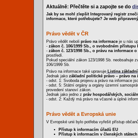
Aktuálně: Přečtěte si a zapojte se do
di
Jak by se mohl zlepšit Integrovaný registr zneč
informace, které potřebujete? Je web připraven
Právo vědět v ČR
Právo vědět neboli
právo na informace
je u nás u
-
zákon č. 106/1999 Sb., o svobodném přístupu 
-
zákon č. 123/1998 Sb., o právu na informace o
prostředí.
Pokud speciální zákon 123/1998 Sb. neobsahuje zvl
106/1999 Sb.
Právo na informace také upravuje
Listina základn
Jednak jako
základní politické právo – právo na
- odst. 1: Svoboda projevu a právo na informace js
- odst. 5: Státní orgány a orgány územní samospr
provedení stanoví zákon.
Jednak jako jedno z
práv hospodářských, sociáln
- odst. 2: Každý má právo na včasné a úplné inform
Právo vědět a Evropská unie
V Evropské unii bylo potřeba vyřešit přístup obč
Přístup k informacím úřadů EU
Přístup k informacím v členských státech