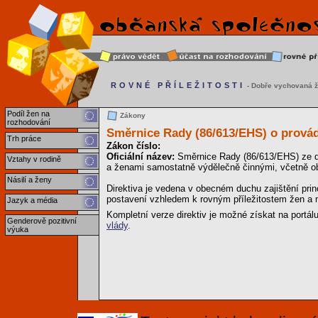
ROVNÉ PŘÍLEŽITOSTI
- Dobře vychovaná ž
Podíl žen na
Zákony
rozhodování
Směrnice Rady (86/613/EHS) o prová
Trh práce
Zákon číslo:
Oficiální název:
Směrnice Rady (86/613/EHS) ze dn
Vztahy v rodině
a ženami samostatně výdělečně činnými, včetně obl
Násilí a ženy
Direktiva je vedena v obecném duchu zajištění pri
postavení vzhledem k rovným příležitostem žen a
Jazyk a média
Kompletní verze direktiv je možné získat na portál
Genderově pozitivní
vlády
.
výuka