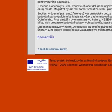
kontroverzního Bauhausu.
„Občané a občanky v Brně-Ivanovicích opět dali jasně najev
okraji města. Magistrát by ale měl záměr smést ze stolu úpl
Současný územní plán umožňuje využívat vnitrobloky pouze p
budování parkovacích míst. Magistrát však zatím nepovolí
Obilním trhu. Proti garážím bylo ministerstvo kultury. NESEHN
Místo nich prosazuje budování odstavných parkovišť, která u
Lidé mohou upravený návrh „Aktualizace Územního plánu měst
února v 17h) bude v jednacím sále Zastupitelstva města Brna
Komentáře
< zpět do souhrnu zpráv
Tento projekt byl realizován za finanční podpory 
©2003 - 2006
Econnect
webhosting
,
webdesign
a
r