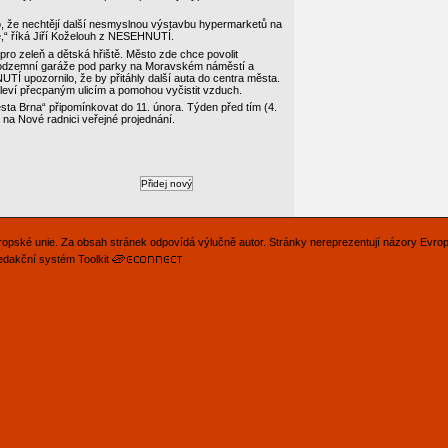
o, že nechtějí další nesmyslnou výstavbu hypermarketů na
ně,“ říká Jiří Koželouh z NESEHNUTÍ.
ro zeleň a dětská hřiště. Město zde chce povolit
 podzemní garáže pod parky na Moravském náměstí a
UTÍ upozornilo, že by přitáhly další auta do centra města.
leví přecpaným ulicím a pomohou vyčistit vzduch.
a Brna“ připomínkovat do 11. února. Týden před tím (4.
 na Nové radnici veřejné projednání.
Evropské unie. Za obsah stránek odpovídá výlučně autor. Stránky nereprezentují názory Evro
edakční systém Toolkit