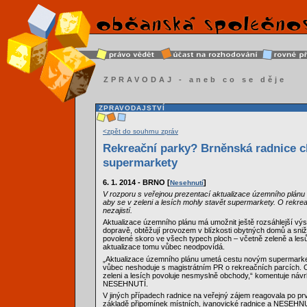
ZPRAVODAJ - aneb co se děje
ZPRAVODAJSTVÍ
<zpět do souhrnu zpráv
Rekreační parky? Brněnská radnice ch
supermarkety
6. 1. 2014 - BRNO [
]
Nesehnutí
V rozporu s veřejnou prezentací aktualizace územního plánu
aby se v zeleni a lesích mohly stavět supermarkety. O rekreač
nezajistí.
Aktualizace územního plánu má umožnit ještě rozsáhlejší výs
dopravě, obtěžují provozem v blízkosti obytných domů a sni
povolené skoro ve všech typech ploch – včetně zeleně a lesů.
aktualizace tomu vůbec neodpovídá.
„Aktualizace územního plánu umetá cestu novým supermarket
vůbec neshoduje s magistrátním PR o rekreačních parcích. O
zeleni a lesích povoluje nesmyslně obchody,“ komentuje návr
NESEHNUTÍ.
V jiných případech radnice na veřejný zájem reagovala po pr
základě připomínek místních, ivanovické radnice a NESEHNU