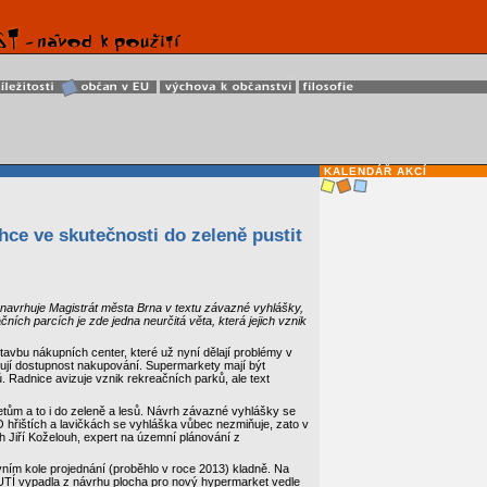
KALENDÁŘ AKCÍ
ce ve skutečnosti do zeleně pustit
 navrhuje Magistrát města Brna v textu závazné vyhlášky,
ních parcích je zde jedna neurčitá věta, která jejich vznik
tavbu nákupních center, které už nyní dělají problémy v
žují dostupnost nakupování. Supermarkety mají být
 Radnice avizuje vznik rekreačních parků, ale text
ům a to i do zeleně a lesů. Návrh závazné vyhlášky se
 hřištích a lavičkách se vyhláška vůbec nezmiňuje, zato v
h Jiří Koželouh, expert na územní plánování z
vním kole projednání (proběhlo v roce 2013) kladně. Na
TÍ vypadla z návrhu plocha pro nový hypermarket vedle