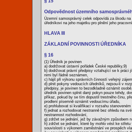
§ 15
Odpovědnost územního samosprávného
Územní samosprávný celek odpovídá za škodu na ma
úředníkovi na jeho majetku pro plnění jeho pracovn
HLAVA III
ZÁKLADNÍ POVINNOSTI ÚŘEDNÍKA
§ 16
(1) Úředník je povinen
a) dodržovat ústavní pořádek České republiky,9)
b) dodržovat právní předpisy vztahující se k práci
nimi byl řádně seznámen,
c) hájit při výkonu správních činností veřejný zájem
d) plnit pokyny vedoucích úředníků, nejsou-li v roz
předpisy, je povinen to bezodkladně oznámit osobě,
úředník povinen splnit daný pokyn pouze tehdy, do
příkaz, pokud by se tím dopustil trestného činu, př
prodlení písemně oznámit vedoucímu úřadu,
e) prohlubovat si kvalifikaci v rozsahu stanovené
f) jednat a rozhodovat nestranně bez ohledu na své
nestrannost rozhodování,
g) zdržet se jednání, jež by závažným způsobem 
h) zdržet se jednání, které by mohlo vést ke stře
souvislosti s výkonem zaměstnání ve prospěch vla