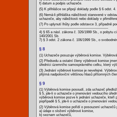
f) datum a podpis uchazeče.
(5) K přihlášce se připojí doklady podle § 6 odst. 4.
(6) Nemá-li přihláška náležitosti stanovené v odsta
uchazeče, aby náležitosti nebo doklady v přiměřené 
(7) Po uplynutí lhůty podle odstavce 3, případně p
------------------------------------------------------------------
4) § 65 a násl. zákona č. 326/1999 Sb., o pobytu 
140/2001 Sb.
7) § 3 odst. 2 zákona č. 106/1999 Sb., o svobodné
§ 8
(1) Uchazeče posuzuje výběrová komise. Výběrová
(2) Předsedu a ostatní členy výběrové komise jmen
úředníci územního samosprávného celku, který výbě
(3) Jednání výběrové komise je neveřejné. Výběrová
přijímá nadpoloviční většinou hlasů přítomných čl
§ 9
(1) Výběrová komise posoudí, zda uchazeč předložil
§ 5, jde-li o uchazeče o jmenování vedoucího úřed
výběrová komise pozve k jednání uchazeče, kteří pře
popřípadě § 5, jde-li o uchazeče o jmenování vedo
(2) Výběrová komise pořídí o posouzení uchazečů 
a) údaje o složení výběrové komise,
b) seznam uchazečů,