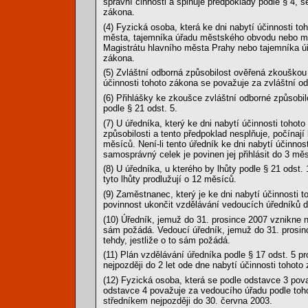
správní činnosti a splňuje předpoklady podle § 4, 
zákona.
(4) Fyzická osoba, která ke dni nabytí účinnosti t
města, tajemníka úřadu městského obvodu nebo měs
Magistrátu hlavního města Prahy nebo tajemníka ú
zákona.
(5) Zvláštní odborná způsobilost ověřená zkouškou 
účinnosti tohoto zákona se považuje za zvláštní o
(6) Přihlášky ke zkoušce zvláštní odborné způsobi
podle § 21 odst. 5.
(7) U úředníka, který ke dni nabytí účinnosti toho
způsobilosti a tento předpoklad nesplňuje, počínají
měsíců. Není-li tento úředník ke dni nabytí účinno
samosprávný celek je povinen jej přihlásit do 3 mě
(8) U úředníka, u kterého by lhůty podle § 21 odst.
tyto lhůty prodlužují o 12 měsíců.
(9) Zaměstnanec, který je ke dni nabytí účinnos
povinnost ukončit vzdělávání vedoucích úředníků do
(10) Úředník, jemuž do 31. prosince 2007 vznikne ná
sám požádá. Vedoucí úředník, jemuž do 31. prosin
tehdy, jestliže o to sám požádá.
(11) Plán vzdělávání úředníka podle § 17 odst. 5 p
nejpozději do 2 let ode dne nabytí účinnosti tohoto
(12) Fyzická osoba, která se podle odstavce 3 pov
odstavce 4 považuje za vedoucího úřadu podle tohot
středníkem nejpozději do 30. června 2003.