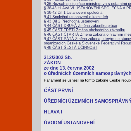
§ 36 Rozsah spolupráce ministerstva s ostatními ú
§ 38-43 HLAVA VI USTANOVENÍ SPOLEČNÁ A 
§ 38-42 Díl 1 Ustanovení společná
§ 41 Společná ustanovení o komisích
§ 43 Díl 2 Přechodná ustanovení
§ 44 ČÁST DRUHÁ Změna zákoníku práce
§ 45 ČÁST TŘETÍ Změna obchodního zákoníku
§ 46 ČÁST ČTVRTÁ Změna zákona o hlavním měs
§ 47 ČÁST PÁTÁ Změna zákona, kterým se stanoví 
organizacích České a Slovenské Federativní Republ
§ 48 ČÁST ŠESTÁ ÚČINNOST
312/2002 Sb.
ZÁKON
ze dne 13. června 2002
o úřednících územních samosprávných
Parlament se usnesl na tomto zákoně České republ
ČÁST PRVNÍ
ÚŘEDNÍCI ÚZEMNÍCH SAMOSPRÁVN
HLAVA I
ÚVODNÍ USTANOVENÍ