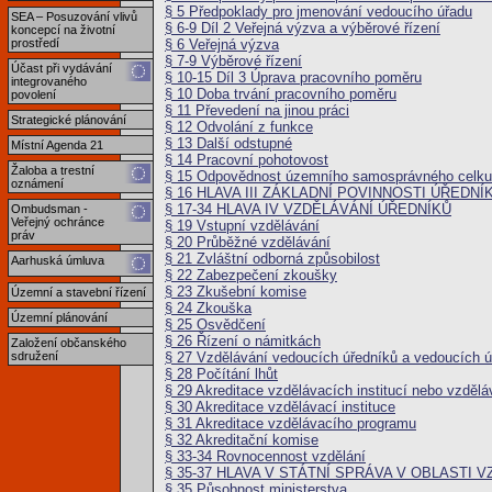
§ 5 Předpoklady pro jmenování vedoucího úřadu
SEA – Posuzování vlivů
§ 6-9 Díl 2 Veřejná výzva a výběrové řízení
koncepcí na životní
§ 6 Veřejná výzva
prostředí
§ 7-9 Výběrové řízení
Účast při vydávání
§ 10-15 Díl 3 Úprava pracovního poměru
integrovaného
§ 10 Doba trvání pracovního poměru
povolení
§ 11 Převedení na jinou práci
Strategické plánování
§ 12 Odvolání z funkce
§ 13 Další odstupné
Místní Agenda 21
§ 14 Pracovní pohotovost
Žaloba a trestní
§ 15 Odpovědnost územního samosprávného celku
oznámení
§ 16 HLAVA III ZÁKLADNÍ POVINNOSTI ÚŘEDNÍ
§ 17-34 HLAVA IV VZDĚLÁVÁNÍ ÚŘEDNÍKŮ
Ombudsman -
Veřejný ochránce
§ 19 Vstupní vzdělávání
práv
§ 20 Průběžné vzdělávání
§ 21 Zvláštní odborná způsobilost
Aarhuská úmluva
§ 22 Zabezpečení zkoušky
§ 23 Zkušební komise
Územní a stavební řízení
§ 24 Zkouška
Územní plánování
§ 25 Osvědčení
§ 26 Řízení o námitkách
Založení občanského
§ 27 Vzdělávání vedoucích úředníků a vedoucích 
sdružení
§ 28 Počítání lhůt
§ 29 Akreditace vzdělávacích institucí nebo vzděl
§ 30 Akreditace vzdělávací instituce
§ 31 Akreditace vzdělávacího programu
§ 32 Akreditační komise
§ 33-34 Rovnocennost vzdělání
§ 35-37 HLAVA V STÁTNÍ SPRÁVA V OBLASTI 
§ 35 Působnost ministerstva