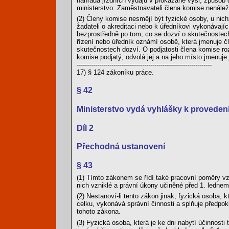
náhrada jízdních výdajů v prokázané výši; způsob 
ministerstvo. Zaměstnavateli člena komise nenále
(2) Členy komise nesmějí být fyzické osoby, u nic
žadateli o akreditaci nebo k úředníkovi vykonávají
bezprostředně po tom, co se dozví o skutečnostech
řízení nebo úředník oznámí osobě, která jmenuje čl
skutečnostech dozví. O podjatosti člena komise ro
komise podjatý, odvolá jej a na jeho místo jmenuje 
------------------------------------------------------------------
17) § 124 zákoníku práce.
§ 42
Ministerstvo vydá vyhlášky k provedení 
Díl 2
Přechodná ustanovení
§ 43
(1) Tímto zákonem se řídí také pracovní poměry vzn
nich vzniklé a právní úkony učiněné před 1. ledne
(2) Nestanoví-li tento zákon jinak, fyzická osoba
celku, vykonává správní činnosti a splňuje předpok
tohoto zákona.
(3) Fyzická osoba, která je ke dni nabytí účinn