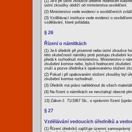
(1) Je-li při ústní zkoušce úředník hodnocen klasi
ústní zkoušky obdrží od ministerstva osvědčení.
(2) Ministerstvo vede evidenci o osvědčeních zvlášt
(3) Vzdělávací instituce vede evidenci o osvědčen
vzdělávání, které pořádala.
§ 26
Řízení o námitkách
(1) Je-li úředník při písemné nebo ústní zkoušce
této skutečnosti námitky proti postupu zkušební 
předá k rozhodnutí ministerstvu. Ministerstvo o nám
zkušební komise nebo, bylo-li hodnocení zkušební
zruší a pozve úředníka k opakovanému složení zk
(2) Pokud i při opakovaném složení zkoušky byl ú
zkušební komise rozhodnutí.
(3) Úředník má právo nahlédnout do všech materiál
(4) Na řízení o námitkách se nevztahují obecné pře
------------------------------------------------------------------
13) Zákon č. 71/1967 Sb., o správním řízení (správ
§ 27
Vzdělávání vedoucích úředníků a vedo
(1) Řízení úředníků zajišťuje územní samosprávný 