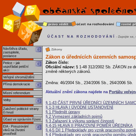
ÚČAST NA ROZHODOVÁNÍ
- Zapojte se, s
Návštěva úřadu,
Zákony
zastupitele,
Zákon o úřednících územních samosp
poslance
Zákon číslo:
Petice – jak
uspořádat petiční
Oficiální název:
§ 1-48 312/2002 Sb. ZÁKON ze dn
akci
změně některých zákonů.
Veřejné shromáždění
Změna: 46/2004 Sb., 234/2006 Sb., 264/2006 Sb.
Přímá demokracie
Aktuální znění zákona najdete na
Portálu veřejn
Místní referendum
Volby
§ 1-43 ČÁST PRVNÍ ÚŘEDNÍCI ÚZEMNÍCH SA
§ 1-3 HLAVA I ÚVODNÍ USTANOVENÍ
Založení politické strany
§ 1 Předmět úpravy
či hnutí
§ 2 Vymezení základních pojmů
Účast ve správním řízení
§ 3 Zařazení k výkonu správní činnosti
§ 4-15 HLAVA II PRACOVNÍ POMĚR ÚŘEDNÍKA
EIA - Posuzování
§ 4-5 Díl 1 Předpoklady pro vznik pracovního pom
vlivů na životní
prostředí
§ 4 Předpoklady pro vznik pracovního poměru úřed