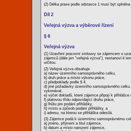
(2) Délka praxe podle odstavce 1 musí být splněna
Díl 2
Veřejná výzva a výběrové řízení
§ 6
Veřejná výzva
(1) Uzavření pracovní smlouvy se zájemcem o uzav
zájemců (dále jen "veřejná výzva"), nestanoví-li te
určitou.
(2) Veřejná výzva obsahuje
a) název územního samosprávného celku,
b) druh práce a místo výkonu práce,
c) předpoklady podle § 4,
d) jiné požadavky územního samosprávného celku p
vykonávat,
e) výčet dokladů, které zájemce připojí k přihlášce 
f) platovou třídu odpovídající druhu práce,
g) lhůtu pro podání přihlášky,
h) místo a způsob podání přihlášky, a
i) adresu, na kterou se přihláška odesílá.
(3) Zájemce podá k územnímu samosprávnému celku
a) jméno, příjmení a titul zájemce,
b) datum a místo narození zájemce,