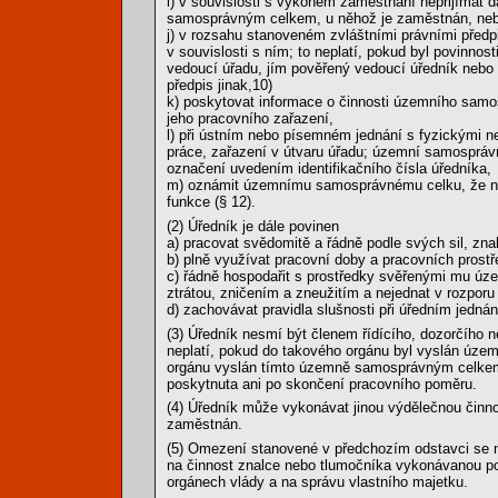
i) v souvislosti s výkonem zaměstnání nepřijímat
samosprávným celkem, u něhož je zaměstnán, nebo 
j) v rozsahu stanoveném zvláštními právními předp
v souvislosti s ním; to neplatí, pokud byl povinnos
vedoucí úřadu, jím pověřený vedoucí úředník nebo p
předpis jinak,10)
k) poskytovat informace o činnosti územního samos
jeho pracovního zařazení,
l) při ústním nebo písemném jednání s fyzickými n
práce, zařazení v útvaru úřadu; územní samosprávný
označení uvedením identifikačního čísla úředníka,
m) oznámit územnímu samosprávnému celku, že nasta
funkce (§ 12).
(2) Úředník je dále povinen
a) pracovat svědomitě a řádně podle svých sil, zna
b) plně využívat pracovní doby a pracovních prostř
c) řádně hospodařit s prostředky svěřenými mu ú
ztrátou, zničením a zneužitím a nejednat v rozpo
d) zachovávat pravidla slušnosti při úředním jedn
(3) Úředník nesmí být členem řídícího, dozorčího n
neplatí, pokud do takového orgánu byl vyslán úz
orgánu vyslán tímto územně samosprávným celkem,
poskytnuta ani po skončení pracovního poměru.
(4) Úředník může vykonávat jinou výdělečnou čin
zaměstnán.
(5) Omezení stanovené v předchozím odstavci se ne
na činnost znalce nebo tlumočníka vykonávanou pod
orgánech vlády a na správu vlastního majetku.