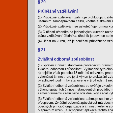
§ 20
Průběžné vzdělávání
(1) Průběžné vzdělávání zahrnuje prohlubující, akt
územním samosprávném celku, včetně získávání a 
(2) Průběžné vzdělávání se uskutečňuje formou ku
(3) O účasti úředníka na jednotlivých kurzech roz
plánu vzdělávání úředníka; úředník je povinen se k
(4) Účast na kurzu, jež je součástí průběžného vzd
§ 21
Zvláštní odborná způsobilost
(1) Správní činnosti stanovené prováděcím právním
zvláštní odbornou způsobilost. Výjimečně tyto činn
a) nejdéle však po dobu 18 měsíců od vzniku pra
vykonávat činnost, pro jejíž výkon je prokázání zv
b) splňuje-li podmínky stanovené v § 34 odst. 1 neb
(2) Zvláštní odborná způsobilost se ověřuje zkouš
výkonu správních činností stanovených prováděc
samosprávnému celku nebo ode dne, kdy začal vykon
(3) Zvláštní odborná způsobilost zahrnuje souhrn 
předpisem. Zvláštní odborná způsobilost má obecno
obecných principů organizace a činnosti veřejné s
o správním řízení, a schopnost aplikace těchto zna