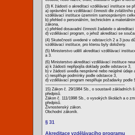
(3) K žádosti o akreditaci vzdělávací instituce se př
a) oprávnění ke vzdělávací činnosti dle zvláštního 
vzdělávací instituce územním samosprávným celk
b) přehled o personálním, technickém a materiálním
zákona,
c) přehled dosavadní činnosti žadatele o akreditaci 
d) vzdělávací program, o jehož akreditaci se souč
(4) Skutečnosti uvedené v odstavcích 2 a 3 jsou dů
vzdělávací instituce, pro kterou byly doloženy.
(5) Ministerstvo udělí akreditaci vzdělávací insti
a 3.
(6) Ministerstvo akreditaci vzdělávací instituce neu
a) k žádosti nepřipojila doklady podle odstavce 3,
b) v žádosti uvedla nesprávné nebo neúplné údaje a
c) nesplňuje podmínky podle odstavce 3,
d) vzdělávací program nesplňuje požadavky podle §
------------------------------------------------------------------
15) Zákon č. 29/1984 Sb., o soustavě základních š
předpisů.
Zákon č. 111/1998 Sb., o vysokých školách a o zm
předpisů.
Živnostenský zákon.
Obchodní zákoník.
§ 31
Akreditace vzdělávacího programu