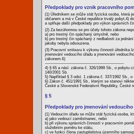
Předpoklady pro vznik pracovního pom
(1) Úředníkem se může stát fyzická osoba, která j
občanem a má v České republice trvalý pobyt,4) do
a splňuje další předpoklady pro výkon správních č
(2) Za bezúhonnou se pro účely tohoto zákona nep
a) pro trestný čin spáchaný úmyslně, nebo
b) pro trestný čin spáchaný z nedbalosti za jednán
jakoby nebyla odsouzena.
(3) Pracovní smlouvu k výkonu činnosti úředníka lz
jmenování vedoucího úřadu a jmenování vedoucího 
zákonem.6)
------------------------------------------------------------------
4) § 65 a násl. zákona č. 326/1999 Sb., o pobytu 
140/2001 Sb.
5) Například § 3 odst. 1 zákona č. 337/1992 Sb., o
6) Zákon č. 451/1991 Sb., kterým se stanoví někte
České a Slovenské Federativní Republiky, České re
§ 5
Předpoklady pro jmenování vedoucího
(1) Vedoucím úřadu se může stát fyzická osoba, kte
a) jako vedoucí zaměstnanec, nebo
b) při výkonu správních činností v pracovním po
služebním poměru ke státu,
c) ve funkci člena zastupitelstva územního samos