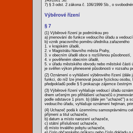
140/2001 Sb.
7) § 3 odst. 2 zákona č. 106/1999 Sb., o svobodné
Výběrové řízení
§ 7
(1) Výběrové řízení je podmínkou pro
a) jmenování do funkce vedoucího úřadu a vedoucí
b) vznik pracovního poměru úředníka zařazeného
1. v krajském úřadě,
2. v Magistrátu hlavního města Prahy,
3. v obecním úřadě obce s rozšířenou působností,
4. v pověřeném obecním úřadě,
5. v úřadu městského obvodu nebo městské části 
je svěřen výkon přenesené působnosti v rozsahu p
(2) Oznámení o vyhlášení výběrového řízení (dále j
funkci, do níž lze jmenovat pouze fyzickou osobu, 
předpokladů podle § 5 prokazuje zájemce čestným
(3) Výběrové řízení vyhlašuje vedoucí úřadu ozn
dnem určeným pro přihlášení uchazečů o jmenování
podle odstavce 1 písm. b) (dále jen "uchazeč") a s
vedoucího úřadu, vyhlašuje oznámení hejtman, prim
(4) Uchazeč podá k územnímu samosprávnému celku 
příjmení a titul uchazeče,
b) datum a místo narození uchazeče,
c) státní příslušnost uchazeče,
d) místo trvalého pobytu uchazeče,
e) číslo občanského průkazu nebo číslo dokladu o po