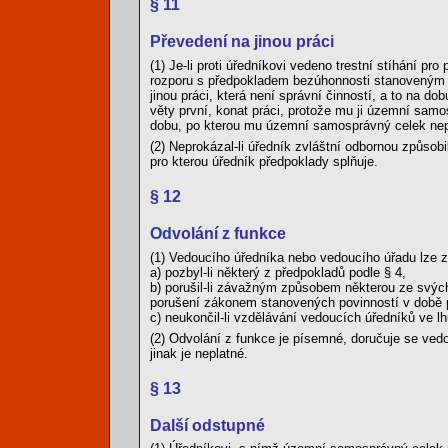
§ 11
Převedení na jinou práci
(1) Je-li proti úředníkovi vedeno trestní stíhání pr
rozporu s předpokladem bezúhonnosti stanoveným 
jinou práci, která není správní činností, a to na d
věty první, konat práci, protože mu ji územní sam
dobu, po kterou mu územní samosprávný celek nepř
(2) Neprokázal-li úředník zvláštní odbornou způsobi
pro kterou úředník předpoklady splňuje.
§ 12
Odvolání z funkce
(1) Vedoucího úředníka nebo vedoucího úřadu lze z
a) pozbyl-li některý z předpokladů podle § 4,
b) porušil-li závažným způsobem některou ze svý
porušení zákonem stanovených povinností v době 
c) neukončil-li vzdělávání vedoucích úředníků ve lh
(2) Odvolání z funkce je písemné, doručuje se ve
jinak je neplatné.
§ 13
Další odstupné