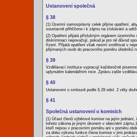
Ustanovení společná
§ 38
(1) Územní samosprávný celek přijme opatření, aby
soustavně přihlíženo i k zájmu na získávání a udr
(2) Opatření přijatá příslušným orgánem územního 
diskriminaci nepovažují, pokud je pro ně důvod sp
řízení. Přijatá opatření však nesmí směřovat v nep
přijímaných osob do pracovního poměru úředníků n
§ 39
Vzdělávací instituce vypracují každoročně písemn
uplynulém kalendářním roce. Zprávu zašle vzdělávac
§ 40
Ustanovení o smlouvě podle § 29 odst. 2 věty druh
§ 41
Společná ustanovení o komisích
(1) Účast členů výběrové komise na jejím jednání,
tohoto zákona je jiným úkonem v obecném zájmu,17
kteří nejsou v pracovním poměru ani v poměru obd
za dobu výkonu funkce člena komise v jimi prokáz