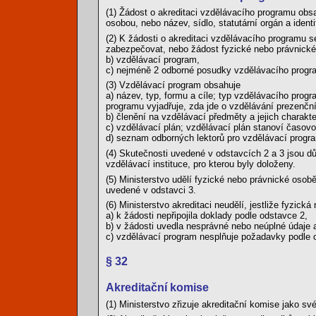
(1) Žádost o akreditaci vzdělávacího programu obsah
osobou, nebo název, sídlo, statutární orgán a identi
(2) K žádosti o akreditaci vzdělávacího programu se
zabezpečovat, nebo žádost fyzické nebo právnické 
b) vzdělávací program,
c) nejméně 2 odborné posudky vzdělávacího progr
(3) Vzdělávací program obsahuje
a) název, typ, formu a cíle; typ vzdělávacího progr
programu vyjadřuje, zda jde o vzdělávání prezenční
b) členění na vzdělávací předměty a jejich charakter
c) vzdělávací plán; vzdělávací plán stanoví časo
d) seznam odborných lektorů pro vzdělávací progr
(4) Skutečnosti uvedené v odstavcích 2 a 3 jsou dů
vzdělávací instituce, pro kterou byly doloženy.
(5) Ministerstvo udělí fyzické nebo právnické osob
uvedené v odstavci 3.
(6) Ministerstvo akreditaci neudělí, jestliže fyzick
a) k žádosti nepřipojila doklady podle odstavce 2,
b) v žádosti uvedla nesprávné nebo neúplné údaje a
c) vzdělávací program nesplňuje požadavky podle 
§ 32
Akreditační komise
(1) Ministerstvo zřizuje akreditační komise jako sv