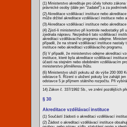
(1) Ministerstvo akredituje pro účely tohoto zákon
právnické osoby (dále jen "žadatel") a za podmín
(2) Akreditace vzdělávací instituce nebo akreditac
může držitel akreditace vzdělávací instituce nebo 
(3) Akreditace vzdělávací instituce nebo akreditac
(4) Zjistí-li ministerstvo při kontrole nedostatky p
zjednala nápravu. Nezjedná-li tato vzdělávací insti
akreditaci vzdělávacího programu odejme. Ministers
případě, že na straně vzdělávací instituce nastaly 
instituce nebo akreditaci vzdělávacího programu.
(5) V případě, že ministerstvo odejme akreditaci v
instituce, které byla akreditace vzdělávací instit
účasti na stejném nebo obdobném vzdělávacím progr
ministerstvo přiměřenou lhůtu.
(6) Ministerstvo uloží pokutu až do výše 200 000 K
odstavce 5. Řízení o uložení pokuty lze zahájit je
odstavce 5 je příjmem státního rozpočtu. Při vybír
------------------------------------------------------------------
14) Zákon č. 337/1992 Sb., ve znění pozdějších př
§ 30
Akreditace vzdělávací instituce
(1) Součástí žádosti o akreditaci vzdělávací institu
(2) Žádost o akreditaci vzdělávací instituce obsahuj
osobou, nebo název, sídlo, statutární orgán a identi