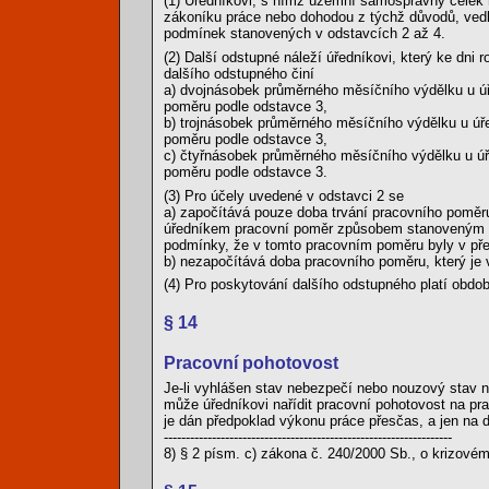
(1) Úředníkovi, s nímž územní samosprávný celek 
zákoníku práce nebo dohodou z týchž důvodů, vedl
podmínek stanovených v odstavcích 2 až 4.
(2) Další odstupné náleží úředníkovi, který ke dni
dalšího odstupného činí
a) dvojnásobek průměrného měsíčního výdělku u úře
poměru podle odstavce 3,
b) trojnásobek průměrného měsíčního výdělku u úře
poměru podle odstavce 3,
c) čtyřnásobek průměrného měsíčního výdělku u úře
poměru podle odstavce 3.
(3) Pro účely uvedené v odstavci 2 se
a) započítává pouze doba trvání pracovního poměr
úředníkem pracovní poměr způsobem stanoveným v 
podmínky, že v tomto pracovním poměru byly v pře
b) nezapočítává doba pracovního poměru, který je
(4) Pro poskytování dalšího odstupného platí obdob
§ 14
Pracovní pohotovost
Je-li vyhlášen stav nebezpečí nebo nouzový stav n
může úředníkovi nařídit pracovní pohotovost na pra
je dán předpoklad výkonu práce přesčas, a jen na 
------------------------------------------------------------------
8) § 2 písm. c) zákona č. 240/2000 Sb., o krizové