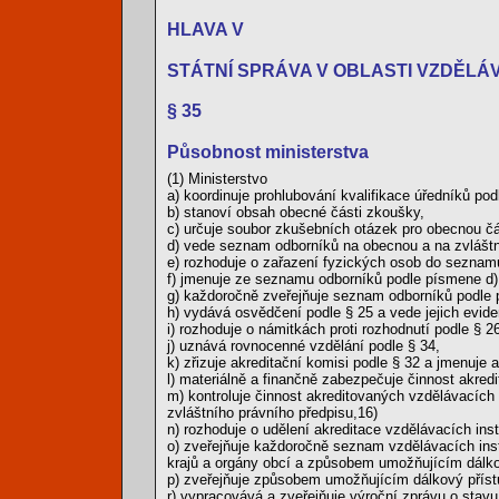
HLAVA V
STÁTNÍ SPRÁVA V OBLASTI VZDĚLÁ
§ 35
Působnost ministerstva
(1) Ministerstvo
a) koordinuje prohlubování kvalifikace úředníků pod
b) stanoví obsah obecné části zkoušky,
c) určuje soubor zkušebních otázek pro obecnou čá
d) vede seznam odborníků na obecnou a na zvláštn
e) rozhoduje o zařazení fyzických osob do seznam
f) jmenuje ze seznamu odborníků podle písmene d)
g) každoročně zveřejňuje seznam odborníků podle
h) vydává osvědčení podle § 25 a vede jejich evide
i) rozhoduje o námitkách proti rozhodnutí podle § 2
j) uznává rovnocenné vzdělání podle § 34,
k) zřizuje akreditační komisi podle § 32 a jmenuje a
l) materiálně a finančně zabezpečuje činnost akred
m) kontroluje činnost akreditovaných vzdělávacích 
zvláštního právního předpisu,16)
n) rozhoduje o udělení akreditace vzdělávacích ins
o) zveřejňuje každoročně seznam vzdělávacích insti
krajů a orgány obcí a způsobem umožňujícím dálko
p) zveřejňuje způsobem umožňujícím dálkový přístu
r) vypracovává a zveřejňuje výroční zprávu o sta