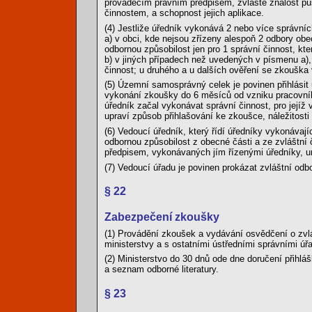
prováděcím právním předpisem, zvláště znalost pů
činnostem, a schopnost jejich aplikace.
(4) Jestliže úředník vykonává 2 nebo více správn
a) v obci, kde nejsou zřízeny alespoň 2 odbory obe
odbornou způsobilost jen pro 1 správní činnost, kte
b) v jiných případech než uvedených v písmenu a),
činnost; u druhého a u dalších ověření se zkouška 
(5) Územní samosprávný celek je povinen přihlásit
vykonání zkoušky do 6 měsíců od vzniku pracovn
úředník začal vykonávat správní činnost, pro jejíž
upraví způsob přihlašování ke zkoušce, náležitosti
(6) Vedoucí úředník, který řídí úředníky vykonávaj
odbornou způsobilost z obecné části a ze zvláštní
předpisem, vykonávaných jím řízenými úředníky, 
(7) Vedoucí úřadu je povinen prokázat zvláštní odb
§ 22
Zabezpečení zkoušky
(1) Provádění zkoušek a vydávání osvědčení o zvlá
ministerstvy a s ostatními ústředními správními úř
(2) Ministerstvo do 30 dnů ode dne doručení přihl
a seznam odborné literatury.
§ 23