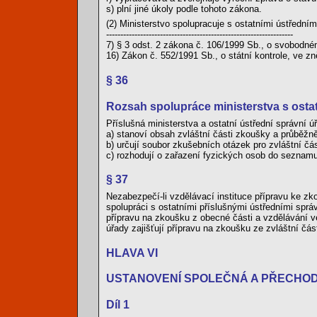
s) plní jiné úkoly podle tohoto zákona.
(2) Ministerstvo spolupracuje s ostatními ústředními
------------------------------------------------------------------
7) § 3 odst. 2 zákona č. 106/1999 Sb., o svobodné
16) Zákon č. 552/1991 Sb., o státní kontrole, ve zn
§ 36
Rozsah spolupráce ministerstva s osta
Příslušná ministerstva a ostatní ústřední správní ú
a) stanoví obsah zvláštní části zkoušky a průběžně
b) určují soubor zkušebních otázek pro zvláštní čá
c) rozhodují o zařazení fyzických osob do seznamu
§ 37
Nezabezpečí-li vzdělávací instituce přípravu ke z
spolupráci s ostatními příslušnými ústředními sprá
přípravu na zkoušku z obecné části a vzdělávání ve
úřady zajišťují přípravu na zkoušku ze zvláštní část
HLAVA VI
USTANOVENÍ SPOLEČNÁ A PŘECHO
Díl 1