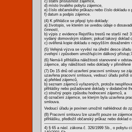
c) státní příslušnost zájemce,
d) místo trvalého pobytu zájemce,
e) číslo občanského průkazu nebo číslo dokladu o po
f) datum a podpis zájemce.
(4) K přihlášce se připojí tyto doklady:
a) životopis, ve kterém se uvedou údaje o dosava
činností,
b) výpis z evidence Rejstříku trestů ne starší než
vydaný domovským státem; pokud takový doklad d
c) ověřená kopie dokladu o nejvyšším dosaženém 
(5) Veřejná výzva se vyvěsí na úřední desce úřad
zveřejní i způsobem umožňujícím dálkový přístup;7
(6) Nemá-li přihláška náležitosti stanovené v odsta
zájemce, aby náležitosti nebo doklady v přiměřené l
(7) Do 15 dnů od uzavření pracovní smlouvy se z
uzavřena pracovní smlouva, vedoucí úřadu pořídí 
a) přehled zájemců,
b) seznam zájemců vyřazených, protože nesplňovali
přihlášky nebo požadované doklady v dodatečné lh
c) stručný popis způsobu hodnocení zájemců, a
d) označení zájemce, se kterým byla uzavřena pra
smlouva.
Vedoucí úřadu je povinen umožnit nahlédnout do 
(8) Pracovní smlouvu lze uzavřít pouze se zájemc
přihlášku, předložil občanský průkaz nebo doklad o 
------------------------------------------------------------------
4) § 65 a násl. zákona č. 326/1999 Sb., o pobytu 