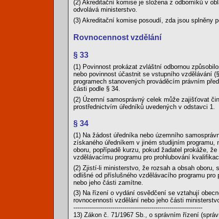
(2) Akreditační komise je složena z odborníků v ob
odvolává ministerstvo.
(3) Akreditační komise posoudí, zda jsou splněny p
Rovnocennost vzdělání
§ 33
(1) Povinnost prokázat zvláštní odbornou způsobilo
nebo povinnost účastnit se vstupního vzdělávání (
programech stanovených prováděcím právním předp
části podle § 34.
(2) Územní samosprávný celek může zajišťovat čin
prostřednictvím úředníků uvedených v odstavci 1.
§ 34
(1) Na žádost úředníka nebo územního samosprávné
získaného úředníkem v jiném studijním programu, 
oboru, popřípadě kurzu, pokud žadatel prokáže, že
vzdělávacímu programu pro prohlubování kvalifikac
(2) Zjistí-li ministerstvo, že rozsah a obsah oboru
odlišné od příslušného vzdělávacího programu pro 
nebo jeho části zamítne.
(3) Na řízení o vydání osvědčení se vztahují obecn
rovnocennosti vzdělání nebo jeho části ministerstv
------------------------------------------------------------------
13) Zákon č. 71/1967 Sb., o správním řízení (správ