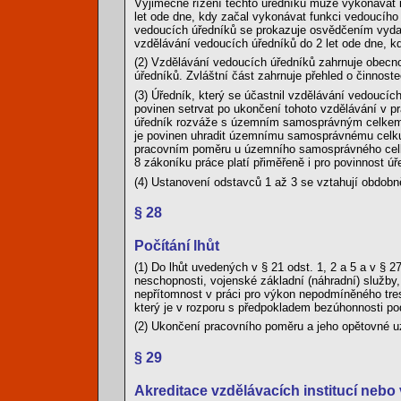
Výjimečně řízení těchto úředníků může vykonávat i
let ode dne, kdy začal vykonávat funkci vedoucího 
vedoucích úředníků se prokazuje osvědčením vydaný
vzdělávání vedoucích úředníků do 2 let ode dne, k
(2) Vzdělávání vedoucích úředníků zahrnuje obecnou
úředníků. Zvláštní část zahrnuje přehled o činno
(3) Úředník, který se účastnil vzdělávání vedoucíc
povinen setrvat po ukončení tohoto vzdělávání v
úředník rozváže s územním samosprávným celkem p
je povinen uhradit územnímu samosprávnému celku n
pracovním poměru u územního samosprávného celku 
8 zákoníku práce platí přiměřeně i pro povinnost ú
(4) Ustanovení odstavců 1 až 3 se vztahují obdobn
§ 28
Počítání lhůt
(1) Do lhůt uvedených v § 21 odst. 1, 2 a 5 a v § 
neschopnosti, vojenské základní (náhradní) služby,
nepřítomnost v práci pro výkon nepodmíněného tres
který je v rozporu s předpokladem bezúhonnosti pod
(2) Ukončení pracovního poměru a jeho opětovné u
§ 29
Akreditace vzdělávacích institucí neb