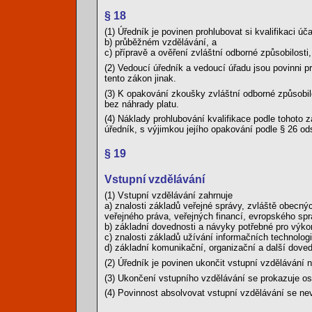
§ 18
(1) Úředník je povinen prohlubovat si kvalifikaci ú
b) průběžném vzdělávání, a
c) přípravě a ověření zvláštní odborné způsobilosti,
(2) Vedoucí úředník a vedoucí úřadu jsou povinni pr
tento zákon jinak.
(3) K opakování zkoušky zvláštní odborné způsobil
bez náhrady platu.
(4) Náklady prohlubování kvalifikace podle tohot
úředník, s výjimkou jejího opakování podle § 26 ods
§ 19
Vstupní vzdělávání
(1) Vstupní vzdělávání zahrnuje
a) znalosti základů veřejné správy, zvláště obecn
veřejného práva, veřejných financí, evropského sprá
b) základní dovednosti a návyky potřebné pro výko
c) znalosti základů užívání informačních technologi
d) základní komunikační, organizační a další doved
(2) Úředník je povinen ukončit vstupní vzdělávání
(3) Ukončení vstupního vzdělávání se prokazuje os
(4) Povinnost absolvovat vstupní vzdělávání se nev