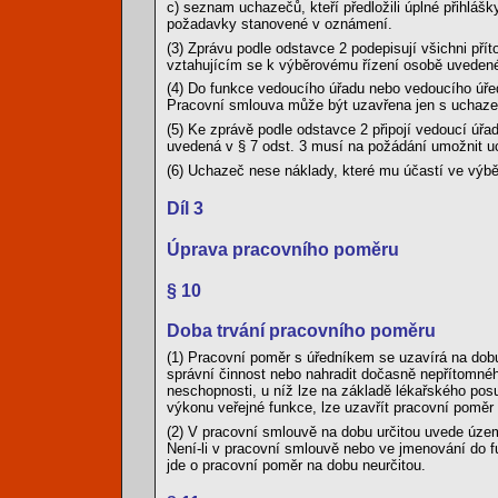
c) seznam uchazečů, kteří předložili úplné přihlášk
požadavky stanovené v oznámení.
(3) Zprávu podle odstavce 2 podepisují všichni př
vztahujícím se k výběrovému řízení osobě uvedené 
(4) Do funkce vedoucího úřadu nebo vedoucího úř
Pracovní smlouva může být uzavřena jen s uchaz
(5) Ke zprávě podle odstavce 2 připojí vedoucí ú
uvedená v § 7 odst. 3 musí na požádání umožnit u
(6) Uchazeč nese náklady, které mu účastí ve výbě
Díl 3
Úprava pracovního poměru
§ 10
Doba trvání pracovního poměru
(1) Pracovní poměr s úředníkem se uzavírá na dobu 
správní činnost nebo nahradit dočasně nepřítomné
neschopnosti, u níž lze na základě lékařského pos
výkonu veřejné funkce, lze uzavřít pracovní poměr 
(2) V pracovní smlouvě na dobu určitou uvede úze
Není-li v pracovní smlouvě nebo ve jmenování do f
jde o pracovní poměr na dobu neurčitou.