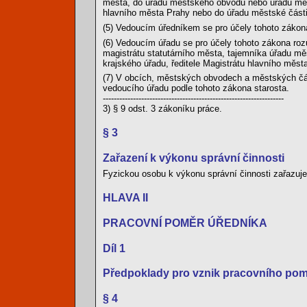
města, do úřadu městského obvodu nebo úřadu měst
hlavního města Prahy nebo do úřadu městské části
(5) Vedoucím úředníkem se pro účely tohoto zákon
(6) Vedoucím úřadu se pro účely tohoto zákona roz
magistrátu statutárního města, tajemníka úřadu m
krajského úřadu, ředitele Magistrátu hlavního měs
(7) V obcích, městských obvodech a městských čás
vedoucího úřadu podle tohoto zákona starosta.
------------------------------------------------------------------
3) § 9 odst. 3 zákoníku práce.
§ 3
Zařazení k výkonu správní činnosti
Fyzickou osobu k výkonu správní činnosti zařazuj
HLAVA II
PRACOVNÍ POMĚR ÚŘEDNÍKA
Díl 1
Předpoklady pro vznik pracovního pom
§ 4