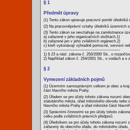
§ 1
Předmět úpravy
(1) Tento zákon upravuje pracovní poměr úředníků
(2) Na pracovněprávní vztahy úředníků územních sa
(3) Tento zákon se nevztahuje na zaměstnance ú
a) zařazené v jeho organizačních složkách,1)
b) zařazené jen v jeho zvláštních orgánech,2)
c) kteří vykonávají výhradně pomocné, servisní neb
------------------------------------------------------------------
1) § 23 a násl. zákona č. 250/2000 Sb., o rozpoč
2) Například zákon č. 254/2001 Sb., o vodách a o
§ 2
Vymezení základních pojmů
(1) Územním samosprávným celkem je obec a kraj a
část hlavního města Prahy.
(2) Úřadem se pro účely tohoto zákona rozumí obec
statutárního města, úřad městského obvodu nebo ú
hlavního města Prahy a úřad městské části hlavní
(3) Správními činnostmi se pro účely tohoto zák
celku podle zvláštních právních předpisů.
(4) Úředníkem se pro účely tohoto zákona rozumí 
zařazený do obecního úřadu, do městského úřadu, 