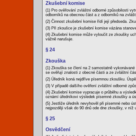
Zkušební komise
(1) Pro ověřování zvláštní odborné způsobilosti vy
odborníků na obecnou část a z odborníků na zvlášt
(2) Činnost zkušební komise řídí její předseda. Zk
(3) Při zkoušce je zkušební komise vázána stano
(4) Zkušební komise může vyloučit ze zkoušky uc
vážně narušuje.
§ 24
Zkouška
(1) Zkouška se člení na 2 samostatně vykonávané 
se ověřují znalosti z obecné části a ze zvláštní čá
(2) Úředník koná nejdříve písemnou zkoušku. Úspě
(3) V případě dalšího ověření zvláštní odborné způ
(4) Zkušební komise vypracuje o průběhu a výsledk
oznámí úředníkovi výsledek písemné zkoušky a úst
(5) Jestliže úředník nevyhověl při písemné nebo ú
nejpozději však do 90 dnů ode dne zkoušky, v níž
§ 25
Osvědčení