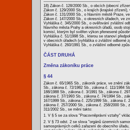
------------------------------------------------------------------
18) Zákon č. 128/2000 Sb., o obcích (obecní zřízen
Zákon č. 129/2000 Sb., o krajích (krajské zřízení),
Zákon č. 131/2000 Sb., o hlavním městě Praze, ve
Zákon č. 147/2000 Sb., o okresních úřadech, ve z
Vyhláška č. 345/2000 Sb., o ověřování zvláštní od
hlavního města Prahy a okresních úřadů, osob stoj
komisí, kterým byl svěřen výkon přenesené působno
Vyhláška č. 51/1998 Sb., kterou se stanoví předpo
v obecních úřadech (vyhláška o zvláštní odborné zp
Vyhláška č. 260/1991 Sb., o zvláštní odborné způs
ČÁST DRUHÁ
Změna zákoníku práce
§ 44
Zákon č. 65/1965 Sb., zákoník práce, ve znění zá
Sb., zákona č. 72/1982 Sb., zákona č. 111/1984 Sb
188/1988 Sb., zákona č. 3/1991 Sb., zákona č. 29
zákona č. 37/1993 Sb., zákona č. 74/1994 Sb., zák
167/1999 Sb., zákona č. 225/1999 Sb., zákona č. 
zákona č. 257/2000 Sb., zákona č. 258/2000 Sb., 
311/2002 Sb., se mění takto:
1. V § 5 se za slova "Pracovněprávní vztahy" vklá
2. V § 73 odst. 2 se slova "orgánů územních samo
samosprávných celků zařazení do obecního úřadu,