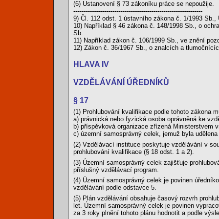
(6) Ustanovení § 73 zákoníku práce se nepoužije.
------------------------------------------------------------------
9) Čl. 112 odst. 1 ústavního zákona č. 1/1993 Sb.,
10) Například § 46 zákona č. 148/1998 Sb., o och
Sb.
11) Například zákon č. 106/1999 Sb., ve znění pozd
12) Zákon č. 36/1967 Sb., o znalcích a tlumočnícíc
HLAVA IV
VZDĚLÁVÁNÍ ÚŘEDNÍKŮ
§ 17
(1) Prohlubování kvalifikace podle tohoto zákona 
a) právnická nebo fyzická osoba oprávněná ke vzděl
b) příspěvková organizace zřízená Ministerstvem vni
c) územní samosprávný celek, jemuž byla udělena ak
(2) Vzdělávací instituce poskytuje vzdělávání v s
prohlubování kvalifikace (§ 18 odst. 1 a 2).
(3) Územní samosprávný celek zajišťuje prohlubován
příslušný vzdělávací program.
(4) Územní samosprávný celek je povinen úředníkovi
vzdělávání podle odstavce 5.
(5) Plán vzdělávání obsahuje časový rozvrh prohlu
let. Územní samosprávný celek je povinen vypraco
za 3 roky plnění tohoto plánu hodnotit a podle výsl