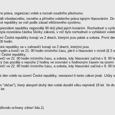
ho práva, organizaci voleb a rozsah soudního přezkumu.
ladě všeobecného, rovného a přímého volebního práva tajným hlasováním. D
é republiky se volí podle zásad většinového systému.
prezident republiky nejpozději 90 dnů před jejich konáním. Rozhodnutí o vyh
yla rozeslána částka Sbírky zákonů, v níž bylo rozhodnutí o vyhlášení vole
mí České republiky konají ve 2 dnech, kterými jsou pátek a sobota. První de
00 hodin.
 republiky se v zahraničí konají ve 2 dnech, kterými jsou
 hodin a končí ve 21. 00 hodin místního času, jde-li o hlasování v místě (§ 
 České republiky,
ončí ve 22. 00 hodin místního času, a sobota, kdy hlasování začíná v 8. 00 ho
ý čas později o nejvýše 2 hodiny ve srovnání s hodinovým časem na území 
ončí ve 22. 00 hodin místního času, a sobota, kdy hlasování začíná v 8. 00 ho
í den voleb na území České republiky, nestanoví-li tento zákon jinak. Lhůty
jen "občan"), který alespoň druhý den voleb dosáhl věku nejméně 18 let. Ve d
let.
ůvodu ochrany zdraví lidu,1)