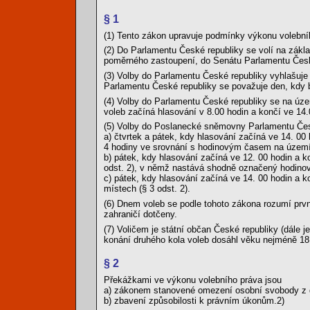
§ 1
(1) Tento zákon upravuje podmínky výkonu volební
(2) Do Parlamentu České republiky se volí na zák
poměrného zastoupení, do Senátu Parlamentu Česk
(3) Volby do Parlamentu České republiky vyhlašuje 
Parlamentu České republiky se považuje den, kdy b
(4) Volby do Parlamentu České republiky se na úze
voleb začíná hlasování v 8.00 hodin a končí ve 14.
(5) Volby do Poslanecké sněmovny Parlamentu České
a) čtvrtek a pátek, kdy hlasování začíná ve 14. 00
4 hodiny ve srovnání s hodinovým časem na území
b) pátek, kdy hlasování začíná ve 12. 00 hodin a k
odst. 2), v němž nastává shodně označený hodinov
c) pátek, kdy hlasování začíná ve 14. 00 hodin a k
místech (§ 3 odst. 2).
(6) Dnem voleb se podle tohoto zákona rozumí prvn
zahraničí dotčeny.
(7) Voličem je státní občan České republiky (dále 
konání druhého kola voleb dosáhl věku nejméně 18 
§ 2
Překážkami ve výkonu volebního práva jsou
a) zákonem stanovené omezení osobní svobody z d
b) zbavení způsobilosti k právním úkonům.2)