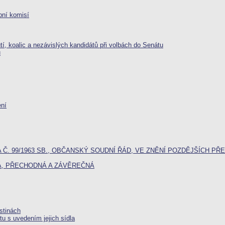
bní komisí
utí, koalic a nezávislých kandidátů při volbách do Senátu
u
ení
 Č. 99/1963 SB., OBČANSKÝ SOUDNÍ ŘÁD, VE ZNĚNÍ POZDĚJŠÍCH PŘ
Á, PŘECHODNÁ A ZÁVĚREČNÁ
istinách
u s uvedením jejich sídla