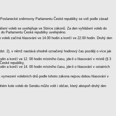
o Poslanecké sněmovny Parlamentu České republiky se volí podle zásad
lášení voleb se uveřejňuje ve Sbírce zákonů. Za den vyhlášení voleb do
b do Parlamentu České republiky uveřejněno.
n voleb začíná hlasování ve 14.00 hodin a končí ve 22.00 hodin. Druhý den
3 odst. 2), v němž nastává shodně označený hodinový čas později o více jak
din a končí ve 12. 00 hodin místního času, jde-li o hlasování v místě (§ 3
České republiky,
din a končí ve 14. 00 hodin místního času, jde-li o hlasování v ostatních
 a vymezení volebních dnů podle tohoto zákona nejsou dobou hlasování v
ruhém kole voleb do Senátu může volit i občan, který alespoň druhý den