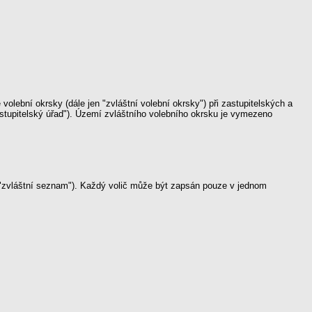
lební okrsky (dále jen "zvláštní volební okrsky") při zastupitelských a
stupitelský úřad"). Území zvláštního volebního okrsku je vymezeno
n "zvláštní seznam"). Každý volič může být zapsán pouze v jednom