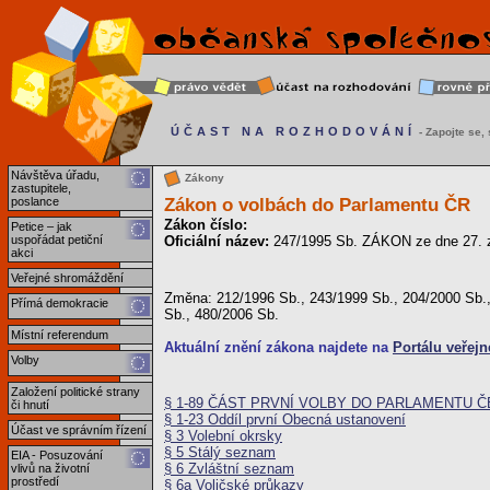
ÚČAST NA ROZHODOVÁNÍ
- Zapojte se, s
Návštěva úřadu,
Zákony
zastupitele,
Zákon o volbách do Parlamentu ČR
poslance
Zákon číslo:
Petice – jak
uspořádat petiční
Oficiální název:
247/1995 Sb. ZÁKON ze dne 27. zá
akci
Veřejné shromáždění
Změna: 212/1996 Sb., 243/1999 Sb., 204/2000 Sb., 
Přímá demokracie
Sb., 480/2006 Sb.
Místní referendum
Aktuální znění zákona najdete na
Portálu veřejn
Volby
Založení politické strany
§ 1-89 ČÁST PRVNÍ VOLBY DO PARLAMENTU 
či hnutí
§ 1-23 Oddíl první Obecná ustanovení
Účast ve správním řízení
§ 3 Volební okrsky
§ 5 Stálý seznam
EIA - Posuzování
§ 6 Zvláštní seznam
vlivů na životní
prostředí
§ 6a Voličské průkazy