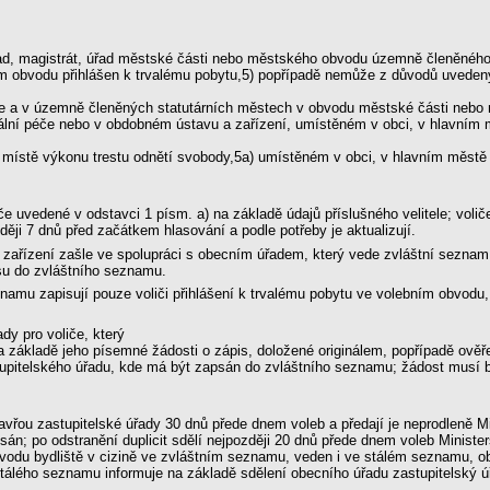
ad, magistrát, úřad městské části nebo městského obvodu územně členěného 
ním obvodu přihlášen k trvalému pobytu,5) popřípadě nemůže z důvodů uvedený
e a v územně členěných statutárních městech v obvodu městské části nebo 
ociální péče nebo v obdobném ústavu a zařízení, umístěném v obci, v hlavní
o v místě výkonu trestu odnětí svobody,5a) umístěném v obci, v hlavním měs
e uvedené v odstavci 1 písm. a) na základě údajů příslušného velitele; volič
ději 7 dnů před začátkem hlasování a podle potřeby je aktualizují.
ebo zařízení zašle ve spolupráci s obecním úřadem, který vede zvláštní sezna
isu do zvláštního seznamu.
znamu zapisují pouze voliči přihlášení k trvalému pobytu ve volebním obvodu
dy pro voliče, který
 základě jeho písemné žádosti o zápis, doložené originálem, popřípadě ověřen
upitelského úřadu, kde má být zapsán do zvláštního seznamu; žádost musí b
.
vřou zastupitelské úřady 30 dnů přede dnem voleb a předají je neprodleně Min
apsán; po odstranění duplicit sdělí nejpozději 20 dnů přede dnem voleb Minist
důvodu bydliště v cizině ve zvláštním seznamu, veden i ve stálém seznamu, o
stálého seznamu informuje na základě sdělení obecního úřadu zastupitelský ú