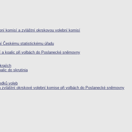
bní komisí a zvláštní okrskovou volební komisí
ní Českému statistickému úřadu
utí a koalic při volbách do Poslanecké sněmovny
krajích
alic do skrutinia
ledků voleb
a zvláštní okrskové volební komise při volbách do Poslanecké sněmovny