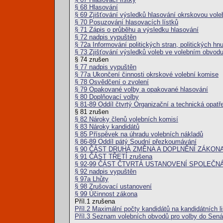
§ 68 Hlasování
§ 69 Zjišťování výsledků hlasování okrskovou vole
§ 70 Posuzování hlasovacích lístků
§ 71 Zápis o průběhu a výsledku hlasování
§ 72 nadpis vypuštěn
§ 72a Informování politických stran, politických hn
§ 73 Zjišťování výsledků voleb ve volebním obvod
§ 74 zrušen
§ 77 nadpis vypuštěn
§ 77a Ukončení činnosti okrskové volební komise
§ 78 Osvědčení o zvolení
§ 79 Opakované volby a opakované hlasování
§ 80 Doplňovací volby
§ 81-89 Oddíl čtvrtý Organizační a technická opatř
§ 81 zrušen
§ 82 Nároky členů volebních komisí
§ 83 Nároky kandidátů
§ 85 Příspěvek na úhradu volebních nákladů
§ 86-89 Oddíl pátý Soudní přezkoumávání
§ 90 ČÁST DRUHÁ ZMĚNA A DOPLNĚNÍ ZÁKONA
§ 91 ČÁST TŘETÍ zrušena
§ 92-99 ČÁST ČTVRTÁ USTANOVENÍ SPOLEČN
§ 92 nadpis vypuštěn
§ 97a Lhůty
§ 98 Zrušovací ustanovení
§ 99 Účinnost zákona
Příl.1 zrušena
Příl.2 Maximální počty kandidátů na kandidátních l
Příl.3 Seznam volebních obvodů pro volby do Senát