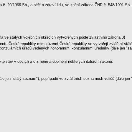
na č. 20/1966 Sb., o péči o zdraví lidu, ve znění zákona ČNR č. 548/1991 Sb.
há ve stálých volebních okrscích vytvořených podle zvláštního zákona.3)
u České republiky mimo území České republiky se vytvářejí zvláštní stálé vo
konzulárních úřadů vedených honorárními konzulárními úředníky (dále jen "za
pitelstev v obcích a o změně a doplnění některých dalších zákonů.
dále jen "stálý seznam"), popřípadě ve zvláštních seznamech voličů (dále je