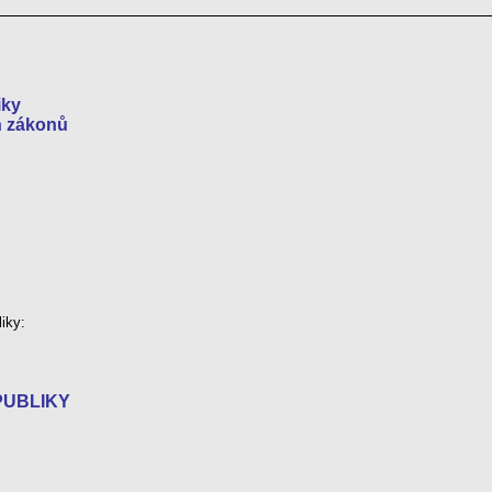
iky
h zákonů
iky:
PUBLIKY