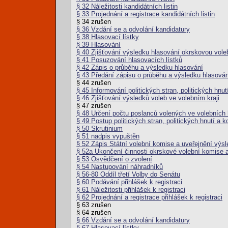
§ 32 Náležitosti kandidátních listin
§ 33 Projednání a registrace kandidátních listin
§ 34 zrušen
§ 36 Vzdání se a odvolání kandidatury
§ 38 Hlasovací lístky
§ 39 Hlasování
§ 40 Zjišťování výsledku hlasování okrskovou vole
§ 41 Posuzování hlasovacích lístků
§ 42 Zápis o průběhu a výsledku hlasování
§ 43 Předání zápisu o průběhu a výsledku hlasová
§ 44 zrušen
§ 45 Informování politických stran, politických hn
§ 46 Zjišťování výsledků voleb ve volebním kraji
§ 47 zrušen
§ 48 Určení počtu poslanců volených ve volebních 
§ 49 Postup politických stran, politických hnutí a ko
§ 50 Skrutinium
§ 51 nadpis vypuštěn
§ 52 Zápis Státní volební komise a uveřejnění výs
§ 52a Ukončení činnosti okrskové volební komise 
§ 53 Osvědčení o zvolení
§ 54 Nastupování náhradníků
§ 56-80 Oddíl třetí Volby do Senátu
§ 60 Podávání přihlášek k registraci
§ 61 Náležitosti přihlášek k registraci
§ 62 Projednání a registrace přihlášek k registraci
§ 63 zrušen
§ 64 zrušen
§ 66 Vzdání se a odvolání kandidatury
§ 67 Hlasovací lístky