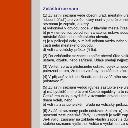
Zvláštní seznam
(1) Zvláštní seznam vede obecní úřad, městský úř
"obecní úřad") pro voliče, který není v jeho územ
seznamu je zapsán, a který
a) vykonává v obvodu obce, v hlavním městě Praz
b) je v nemocnici, porodnici, sanatoriu, ústavu s
městské části nebo městského obvodu,
c) je v policejní cele, v místě výkonu vazby neb
části nebo městského obvodu,
d) volí na voličský průkaz (§ 6a).
(2) Do zvláštního seznamu zapíše obecní úřad volič
ústavu, objektu nebo zařízení. Údaje předají nejpoz
(3) Velitel, správa příslušného ústavu, objektu n
potvrzení o tom, že tento volič byl nahlášen k záp
(4) V případě voleb do Senátu se do zvláštního se
(odstavec 5).
(5) Zvláštní seznam vedou rovněž zastupitelské úřa
a) má bydliště mimo území České republiky, a to na
České republiky a bydliště v územním obvodu zast
dnem voleb, nebo
b) volí na zastupitelském úřadu na voličský průkaz
(6) Zvláštní seznamy podle odstavce 5 písm. a) uza
upozorní zastupitelské úřady, u kterých je volič z
Je-li volič, zapsaný na základě vlastní žádosti z 
stálého seznamu vyškrtne. Voliče o vyškrtnutí ze 