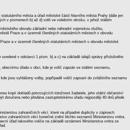
statutárního města a úřad městské části hlavního města Prahy (dále jen
ch v písmenech b) až d) volit ve volebním okrsku, v jehož stálém
městského obvodu základní nebo náhradní vojenskou službu,
m městě Praze a v územně členěných statutárních městech v obvodu
tě Praze a v územně členěných statutárních městech v obvodu městské
e uvedené v odstavci 1 písm. b) a c) na základě údajů správy příslušného
m, obecnímu úřadu v obci, kde je volič zapsán ve stálém seznamu,
, kde jsou vyhlášeny volby, popřípadě voliči zapsaní do zvláštního seznamu
ou kopií dokladů potvrzujících totožnost žadatele, jeho státní občanství
ýt doručena nebo předána zastupitelskému úřadu nejpozději 40 dnů přede
isterstvu zahraničních věcí, které na případné duplicity v zápisech
erstvo zahraničních věcí konečné znění těchto seznamů Ministerstvu vnitra.
becní úřad takového voliče na základě oznámení Ministerstva vnitra ze
řad.