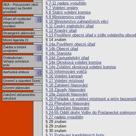
§ 7-11 nadpis vypuštěn
SEA – Posuzování vlivů
§ 7 Volební orgány
koncepcí na životní
§ 8 Státní volební komise
prostředí
§ 9 Ministerstvo vnitra
Účast při vydávání
§ 10 Ministerstvo zahraničních věcí
integrovaného
§ 11 Český statistický úřad
povolení
§ 12 Krajský úřad
Strategické plánování
§ 13 Pověřený obecní úřad v sídle volebního obvo
§ 14 zrušen
Místní Agenda 21
§ 14a Pověřený obecní úřad
Žaloba a trestní
§ 14b Obecní úřad
oznámení
§ 14c Starosta
§ 14d Zastupitelský úřad
Ombudsman -
Veřejný ochránce
§ 14e Okrsková volební komise
práv
§ 14g Zvláštní okrsková volební komise
§ 15 Informování voličů
Aarhuská úmluva
§ 16 Volební kampaň
§ 17 Volební místnost
Územní a stavební řízení
§ 18 Zahájení hlasování
Územní plánování
§ 19 Zásady hlasování
§ 19a Způsob hlasování
Založení občanského
§ 20 Pořádek ve volební místnosti a jejím bezprost
sdružení
§ 21 Přerušení hlasování
§ 22 Ukončení hlasování
§ 24-55 Oddíl druhý Volby do Poslanecké sněmovn
§ 27 nadpis vypuštěn
§ 28 zrušen
§ 29 zrušen
§ 30 zrušen
§ 31 Podávání kandidátních listin