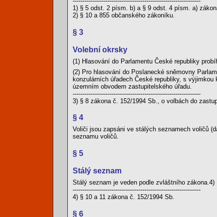
------------------------------------------------------------------
1) § 5 odst. 2 písm. b) a § 9 odst. 4 písm. a) záko
2) § 10 a 855 občanského zákoníku.
§ 3
Volební okrsky
(1) Hlasování do Parlamentu České republiky probí
(2) Pro hlasování do Poslanecké sněmovny Parlament
konzulárních úřadech České republiky, s výjimkou 
územním obvodem zastupitelského úřadu.
------------------------------------------------------------------
3) § 8 zákona č. 152/1994 Sb., o volbách do zastu
§ 4
Voliči jsou zapsáni ve stálých seznamech voličů (
seznamu voličů.
§ 5
Stálý seznam
Stálý seznam je veden podle zvláštního zákona.4)
------------------------------------------------------------------
4) § 10 a 11 zákona č. 152/1994 Sb.
§ 6