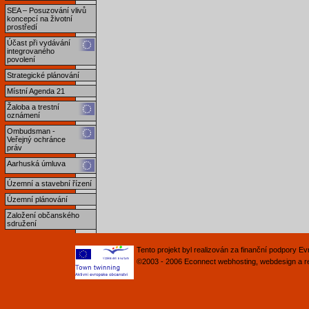
SEA – Posuzování vlivů
koncepcí na životní
prostředí
Účast při vydávání
integrovaného
povolení
Strategické plánování
Místní Agenda 21
Žaloba a trestní
oznámení
Ombudsman -
Veřejný ochránce
práv
Aarhuská úmluva
Územní a stavební řízení
Územní plánování
Založení občanského
sdružení
Tento projekt byl realizován za finanční podpory 
©2003 - 2006
Econnect
webhosting
,
webdesign
a
r