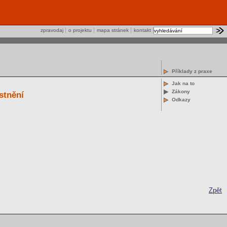
zpravodaj
o projektu
mapa stránek
kontakt
Příklady z praxe
Jak na to
Zákony
stnění
Odkazy
Zpět