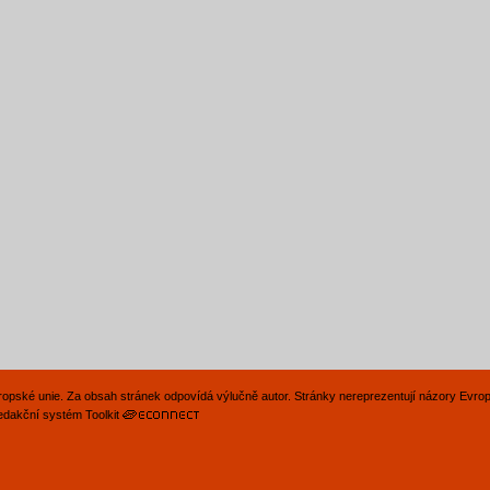
Evropské unie. Za obsah stránek odpovídá výlučně autor. Stránky nereprezentují názory Evro
edakční systém Toolkit