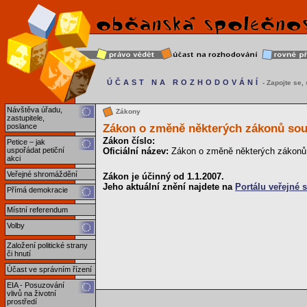
ÚČAST NA ROZHODOVÁNÍ
- Zapojte se, s
Návštěva úřadu,
Zákony
zastupitele,
Zákon o změně některých zákonů souvi
poslance
Zákon číslo:
Petice – jak
uspořádat petiční
Oficiální název:
Zákon o změně některých zákonů s
akci
Veřejné shromáždění
Zákon je účinný od 1.1.2007.
Jeho aktuální znění najdete na
Portálu veřejné 
Přímá demokracie
Místní referendum
Volby
Založení politické strany
či hnutí
Účast ve správním řízení
EIA - Posuzování
vlivů na životní
prostředí