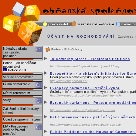
ÚČAST NA ROZHODOVÁNÍ
- Zapojte se, s
Návštěva úřadu,
Petice v EU - Odkazy
zastupitele,
poslance
10 Downing Street - Electronic Petitions
Petice – jak uspořádat
petiční akci
http://www.number-10.gov.uk/output/page297.asp
Petice v EU
Europetition - a citizen's initiative for Eur
Veřejné shromáždění
První pokus o celoevropskou petici podle návrhu Ústavní 
http://www.europetition.net
Přímá demokracie
Evropský parlament - Petiční výbor
Stránky s informacemi o petičním výboru Evropského par
Místní referendum
http://www.europarl.eu.int/committees/peti_home.htm
Volby
Evropský parlament - Postup pro podání pe
Založení politické strany
http://www.europarl.eu.int/petition/help_cs.htm
či hnutí
Petitionsausschuss - petiční výbor němec
Účast ve správním řízení
http://www.bundestag.de/cgi-bin/petition/index.asp
EIA - Posuzování
vlivů na životní
Public Petitions to the House of Commons
prostředí