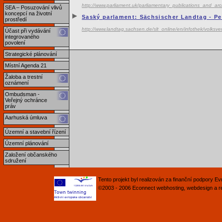
http://www.parliament.uk/parliamentary_publications_and_arch
SEA – Posuzování vlivů
koncepcí na životní
Saský parlament: Sächsischer Landtag - Pe
prostředí
http://www.landtag.sachsen.de/slt_online/en/infothek/volksv
Účast při vydávání
integrovaného
povolení
Strategické plánování
Místní Agenda 21
Žaloba a trestní
oznámení
Ombudsman -
Veřejný ochránce
práv
Aarhuská úmluva
Územní a stavební řízení
Územní plánování
Založení občanského
sdružení
Tento projekt byl realizován za finanční podpory 
©2003 - 2006
Econnect
webhosting
,
webdesign
a
r