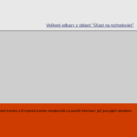
Veškeré odkazy z oblasti "Účast na rozhodování"
pské komise a Evropská komise neodpovídá za použití informací, jež jsou jejich obsahem.