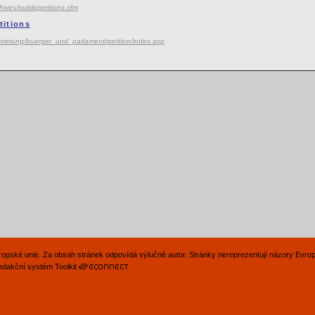
ives/publicpetitions.cfm
titions
ertretung/buerger_und_parlament/petition/index.asp
Evropské unie. Za obsah stránek odpovídá výlučně autor. Stránky nereprezentují názory Evro
edakční systém Toolkit