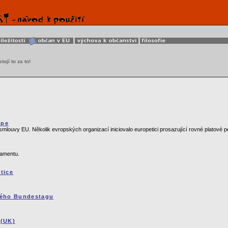
tojí to za to!
ope
smlouvy EU. Několik evropských organizací iniciovalo europetici prosazující rovné platové
lamentu.
tice
kého Bundestagu
 (UK)