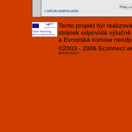
< zpět do souhrnu zpráv
Tento projekt byl realizo
stránek odpovídá výlučně
a Evropská komise neodpov
©2003 - 2006
Econnect
w