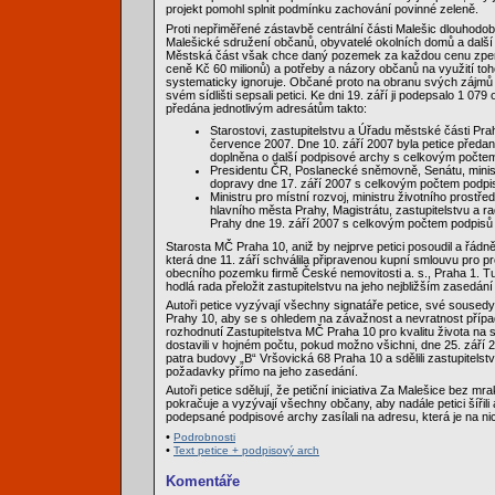
projekt pomohl splnit podmínku zachování povinné zeleně.
Proti nepřiměřené zástavbě centrální části Malešic dlouhodob
Malešické sdružení občanů, obyvatelé okolních domů a další
Městská část však chce daný pozemek za každou cenu zpeně
ceně Kč 60 milionů) a potřeby a názory občanů na využití t
systematicky ignoruje. Občané proto na obranu svých zájmů a
svém sídlišti sepsali petici. Ke dni 19. září ji podepsalo 1 079
předána jednotlivým adresátům takto:
Starostovi, zastupitelstvu a Úřadu městské části Pra
července 2007. Dne 10. září 2007 byla petice předa
doplněna o další podpisové archy s celkovým počtem
Presidentu ČR, Poslanecké sněmovně, Senátu, ministr
dopravy dne 17. září 2007 s celkovým počtem podpi
Ministru pro místní rozvoj, ministru životního prostřed
hlavního města Prahy, Magistrátu, zastupitelstvu a r
Prahy dne 19. září 2007 s celkovým počtem podpisů
Starosta MČ Praha 10, aniž by nejprve petici posoudil a řádně 
která dne 11. září schválila připravenou kupní smlouvu pro p
obecního pozemku firmě České nemovitosti a. s., Praha 1. T
hodlá rada přeložit zastupitelstvu na jeho nejbližším zasedání
Autoři petice vyzývají všechny signatáře petice, své soused
Prahy 10, aby se s ohledem na závažnost a nevratnost pří
rozhodnutí Zastupitelstva MČ Praha 10 pro kvalitu života na sí
dostavili v hojném počtu, pokud možno všichni, dne 25. září 
patra budovy „B“ Vršovická 68 Praha 10 a sdělili zastupitelst
požadavky přímo na jeho zasedání.
Autoři petice sdělují, že petiční iniciativa Za Malešice bez mr
pokračuje a vyzývají všechny občany, aby nadále petici šířili
podepsané podpisové archy zasílali na adresu, která je na n
•
Podrobnosti
•
Text petice + podpisový arch
Komentáře