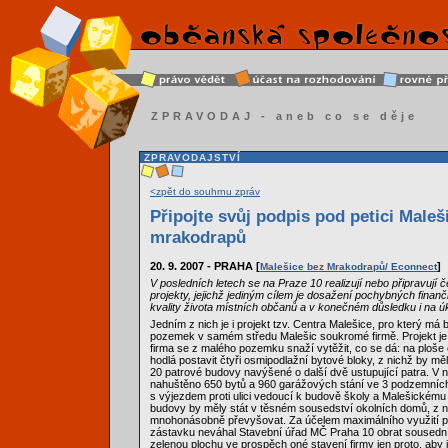
ZPRAVODAJ - aneb co se děje
ZPRAVODAJSTVÍ
<zpět do souhrnu zpráv
Připojte svůj podpis pod petici Maleš
mrakodrapů
20. 9. 2007 - PRAHA [
]
Malešice bez Mrakodrapů/ Econnect
V posledních letech se na Praze 10 realizují nebo připravují 
projekty, jejichž jediným cílem je dosažení pochybných finan
kvality života místních občanů a v konečném důsledku i na ú
Jedním z nich je i projekt tzv. Centra Malešice, pro který má
pozemek v samém středu Malešic soukromé firmě. Projekt j
firma se z malého pozemku snaží vytěžit, co se dá: na ploš
hodlá postavit čtyři osmipodlažní bytové bloky, z nichž by měl
20 patrové budovy navýšené o další dvě ustupující patra. V n
nahuštěno 650 bytů a 960 garážových stání ve 3 podzemníc
s výjezdem proti ulici vedoucí k budově školy a Malešickém
budovy by měly stát v těsném sousedství okolních domů, z 
mnohonásobně převyšovat. Za účelem maximálního využití 
zástavku neváhal Stavební úřad MČ Praha 10 obrat sousedn
zelenou plochu ve prospěch oné stavení firmy jen proto, aby jí