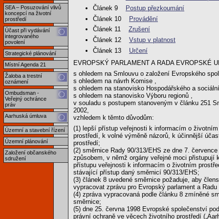
Článek 9
Postup přezkoumání
SEA – Posuzování vlivů
koncepcí na životní
Článek 10
Provádění
prostředí
Článek 11
Zrušení
Účast při vydávání
integrovaného
Článek 12
Vstup v platnost
povolení
Článek 13
Určení
Strategické plánování
EVROPSKÝ PARLAMENT A RADA EVROPSKÉ UN
Místní Agenda 21
s ohledem na Smlouvu o založení Evropského spole
Žaloba a trestní
s ohledem na návrh Komise ,
oznámení
s ohledem na stanovisko Hospodářského a sociální
Ombudsman -
s ohledem na stanovisko Výboru regionů ,
Veřejný ochránce
v souladu s postupem stanoveným v článku 251 Sm
práv
2002,
Aarhuská úmluva
vzhledem k těmto důvodům:
(1) lepší přístup veřejnosti k informacím o životním
Územní a stavební řízení
prostředí, k volné výměně názorů, k účinnější účast
Územní plánování
prostředí;
(2) směrnice Rady 90/313/EHS ze dne 7. července 
Založení občanského
způsobem, v němž orgány veřejné moci přistupují k 
sdružení
přístupu veřejnosti k informacím o životním prostře
stávající přístup daný směrnicí 90/313/EHS;
(3) článek 8 uvedené směrnice požaduje, aby člen
vypracovat zprávu pro Evropský parlament a Radu
(4) zpráva vypracovaná podle článku 8 zmíněné směr
směrnice;
(5) dne 25. června 1998 Evropské společenství pod
právní ochraně ve věcech životního prostředí („Aa