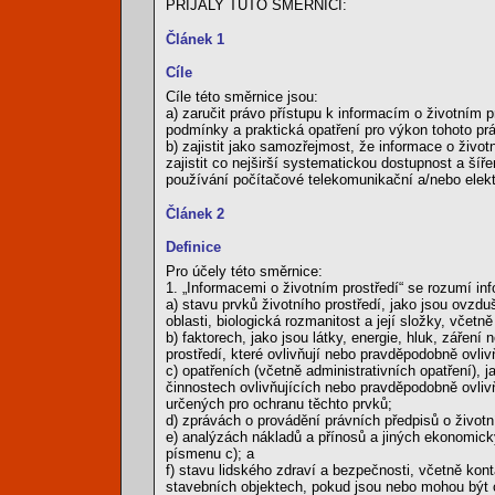
PŘIJALY TUTO SMĚRNICI:
Článek 1
Cíle
Cíle této směrnice jsou:
a) zaručit právo přístupu k informacím o životním 
podmínky a praktická opatření pro výkon tohoto pr
b) zajistit jako samozřejmost, že informace o život
zajistit co nejširší systematickou dostupnost a šíř
používání počítačové telekomunikační a/nebo elekt
Článek 2
Definice
Pro účely této směrnice:
1. „Informacemi o životním prostředí“ se rozumí in
a) stavu prvků životního prostředí, jako jsou ovzdu
oblasti, biologická rozmanitost a její složky, vč
b) faktorech, jako jsou látky, energie, hluk, zářen
prostředí, které ovlivňují nebo pravděpodobně ovli
c) opatřeních (včetně administrativních opatření), j
činnostech ovlivňujících nebo pravděpodobně ovlivň
určených pro ochranu těchto prvků;
d) zprávách o provádění právních předpisů o životn
e) analýzách nákladů a přínosů a jiných ekonomick
písmenu c); a
f) stavu lidského zdraví a bezpečnosti, včetně kon
stavebních objektech, pokud jsou nebo mohou být 