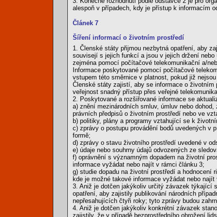
3. Konečné rozhodnutí podle odstavce 2 je pro org
alespoň v případech, kdy je přístup k informacím o
Článek 7
Šíření informací o životním prostředí
1. Členské státy přijmou nezbytná opatření, aby zaj
souvisejí s jejich funkcí a jsou v jejich držení neb
zejména pomocí počítačové telekomunikační a/nebo
Informace poskytované pomocí počítačové telekomu
vstupem této směrnice v platnost, pokud již nejsou 
Členské státy zajistí, aby se informace o životním
veřejnost snadný přístup přes veřejné telekomunika
2. Poskytované a rozšiřované informace se aktualiz
a) znění mezinárodních smluv, úmluv nebo dohod, z
právních předpisů o životním prostředí nebo ve vz
b) politiky, plány a programy vztahující se k životn
c) zprávy o postupu provádění bodů uvedených v pí
formě;
d) zprávy o stavu životního prostředí uvedené v od
e) údaje nebo souhrny údajů odvozených ze sledován
f) oprávnění s významným dopadem na životní pros
informace vyžádat nebo najít v rámci článku 3;
g) studie dopadu na životní prostředí a hodnocení ri
kde je možné takové informace vyžádat nebo najít 
3. Aniž je dotčen jakýkoliv určitý závazek týkajíc
opatření, aby zajistily publikování národních přípa
nepřesahujících čtyři roky; tyto zprávy budou zahrno
4. Aniž je dotčen jakýkoliv konkrétní závazek stan
zajistily, že v případě bezprostředního ohrožení li