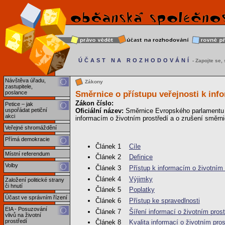
ÚČAST NA ROZHODOVÁNÍ
- Zapojte se, s
Návštěva úřadu,
Zákony
zastupitele,
Směrnice o přístupu veřejnosti k inf
poslance
Zákon číslo:
Petice – jak
uspořádat petiční
Oficiální název:
Směrnice Evropského parlamentu a
akci
informacím o životním prostředí a o zrušení směr
Veřejné shromáždění
Přímá demokracie
Článek 1
Cíle
Místní referendum
Článek 2
Definice
Volby
Článek 3
Přístup k informacím o životním
Článek 4
Výjimky
Založení politické strany
či hnutí
Článek 5
Poplatky
Účast ve správním řízení
Článek 6
Přístup ke spravedlnosti
EIA - Posuzování
Článek 7
Šíření informací o životním prost
vlivů na životní
prostředí
Článek 8
Kvalita informací o životním pros