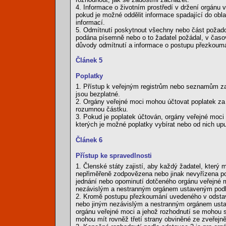
4. Informace o životním prostředí v držení orgánu v
pokud je možné oddělit informace spadající do obl
informací.
5. Odmítnutí poskytnout všechny nebo část požado
podána písemně nebo o to žadatel požádal, v časo
důvody odmítnutí a informace o postupu přezkoum
Článek 5
Poplatky
1. Přístup k veřejným registrům nebo seznamům za
jsou bezplatné.
2. Orgány veřejné moci mohou účtovat poplatek za p
rozumnou částku.
3. Pokud je poplatek účtován, orgány veřejné moci
kterých je možné poplatky vybírat nebo od nich upu
Článek 6
Přístup ke spravedlnosti
1. Členské státy zajistí, aby každý žadatel, který 
nepřiměřeně zodpovězena nebo jinak nevyřízena pod
jednání nebo opominutí dotčeného orgánu veřejné 
nezávislým a nestranným orgánem ustaveným podle 
2. Kromě postupu přezkoumání uvedeného v odstavc
nebo jiným nezávislým a nestranným orgánem usta
orgánu veřejné moci a jehož rozhodnutí se mohou 
mohou mít rovněž třetí strany obviněné ze zveřejně