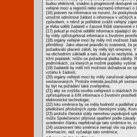
budou efektivně, snadno a progresivně dostupné ve
veřejné moci a registrů nebo seznamů informací o ž
(16) právem na informace se rozumí, že poskytová
umožnit odmítnout žádost o informace v určitých a
způsobem, v němž je potřebné zvážit veřejný zájem
je třeba sdělit žadateli v časové lhůtě stanovené v 
(17) pokud je možné oddělit informace spadající d
by měly zpřístupňovat informace o životním prostř
(18) orgány veřejné moci by měly mít možnost žáda
přiměřený. Jako obecné pravidlo to znamená, že p
požadovalo placení záloh, by měly být omezeny. V 
na obchodním základě a tam, kde je to nezbytné, a
tržní poplatek; může se požadovat platba zálohy. R
podmínkách, za kterých je možné poplatky vybírat 
(19) žadatelé by měli mít možnost dožadovat se s
vztahu k žádosti;
(20) orgány veřejné moci by měly zaručovat úplnost,
sestavovaných. Protože metoda použitá při sestavo
by být na požádání také zveřejněna;
(21) aby se zvýšila osvěta veřejnosti o otázkách ži
zpřístupňovat a šířit informace o životním prostře
elektronické technologie;
(22) toto směrnice by se měla hodnotit a podléhat 
předložení příslušných zpráv členskými státy. Ko
(23) protože členské státy nemohou uspokojivě spln
může Společenství přijmout opatření podle zásady 
uvedeném článku nepřekračuje tato směrnice to, co
(24) ustanovení této směrnice nemají vliv na právo
informacím, než vyžaduje tato směrnice,