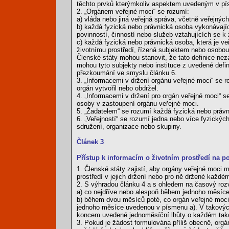
těchto prvků kterýmkoliv aspektem uvedeným v pís
2. „Orgánem veřejné moci“ se rozumí:
a) vláda nebo jiná veřejná správa, včetně veřejných
b) každá fyzická nebo právnická osoba vykonávající
povinností, činností nebo služeb vztahujících se k 
c) každá fyzická nebo právnická osoba, která je v
životnímu prostředí, řízená subjektem nebo osobou
Členské státy mohou stanovit, že tato definice nez
mohou tyto subjekty nebo instituce z uvedené defini
přezkoumání ve smyslu článku 6.
3. „Informacemi v držení orgánu veřejné moci“ se r
orgán vytvořil nebo obdržel.
4. „Informacemi v držení pro orgán veřejné moci“ s
osoby v zastoupení orgánu veřejné moci.
5. „Žadatelem“ se rozumí každá fyzická nebo právn
6. „Veřejností“ se rozumí jedna nebo více fyzických
sdružení, organizace nebo skupiny.
Článek 3
Přístup k informacím o životním prostředí na p
1. Členské státy zajistí, aby orgány veřejné moci 
prostředí v jejich držení nebo pro ně držené každé
2. S výhradou článku 4 a s ohledem na časový rozv
a) co nejdříve nebo alespoň během jednoho měsíce 
b) během dvou měsíců poté, co orgán veřejné moci o
jednoho měsíce uvedenou v písmenu a). V takových
koncem uvedené jednoměsíční lhůty o každém tak
3. Pokud je žádost formulována příliš obecně, orgá