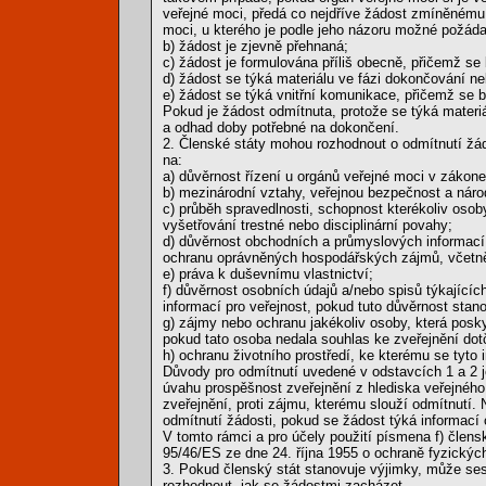
veřejné moci, předá co nejdříve žádost zmíněnému 
moci, u kterého je podle jeho názoru možné požádat
b) žádost je zjevně přehnaná;
c) žádost je formulována příliš obecně, přičemž se 
d) žádost se týká materiálu ve fázi dokončování 
e) žádost se týká vnitřní komunikace, přičemž se b
Pokud je žádost odmítnuta, protože se týká materiá
a odhad doby potřebné na dokončení.
2. Členské státy mohou rozhodnout o odmítnutí žádo
na:
a) důvěrnost řízení u orgánů veřejné moci v záko
b) mezinárodní vztahy, veřejnou bezpečnost a náro
c) průběh spravedlnosti, schopnost kterékoliv oso
vyšetřování trestné nebo disciplinární povahy;
d) důvěrnost obchodních a průmyslových informací, 
ochranu oprávněných hospodářských zájmů, včetně 
e) práva k duševnímu vlastnictví;
f) důvěrnost osobních údajů a/nebo spisů týkající
informací pro veřejnost, pokud tuto důvěrnost stano
g) zájmy nebo ochranu jakékoliv osoby, která posk
pokud tato osoba nedala souhlas ke zveřejnění dot
h) ochranu životního prostředí, ke kterému se tyto
Důvody pro odmítnutí uvedené v odstavcích 1 a 2 j
úvahu prospěšnost zveřejnění z hlediska veřejnéh
zveřejnění, proti zájmu, kterému slouží odmítnutí. 
odmítnutí žádosti, pokud se žádost týká informací 
V tomto rámci a pro účely použití písmena f) člen
95/46/ES ze dne 24. října 1955 o ochraně fyzickýc
3. Pokud členský stát stanovuje výjimky, může sest
rozhodnout, jak se žádostmi zacházet.