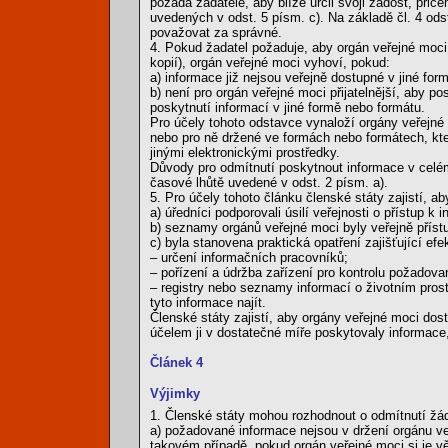
požádá žadatele, aby blíže určil svoji žádost, při
uvedených v odst. 5 písm. c). Na základě čl. 4 od
považovat za správné.
4. Pokud žadatel požaduje, aby orgán veřejné moci 
kopií), orgán veřejné moci vyhoví, pokud:
a) informace již nejsou veřejně dostupné v jiné fo
b) není pro orgán veřejné moci přijatelnější, aby 
poskytnutí informací v jiné formě nebo formátu.
Pro účely tohoto odstavce vynaloží orgány veřejné 
nebo pro ně držené ve formách nebo formátech, kt
jinými elektronickými prostředky.
Důvody pro odmítnutí poskytnout informace v celé
časové lhůtě uvedené v odst. 2 písm. a).
5. Pro účely tohoto článku členské státy zajistí, ab
a) úředníci podporovali úsilí veřejnosti o přístup k 
b) seznamy orgánů veřejné moci byly veřejně příst
c) byla stanovena praktická opatření zajišťující ef
– určení informačních pracovníků;
– pořízení a údržba zařízení pro kontrolu požadova
– registry nebo seznamy informací o životním pros
tyto informace najít.
Členské státy zajistí, aby orgány veřejné moci dost
účelem ji v dostatečné míře poskytovaly informace,
Článek 4
Výjimky
1. Členské státy mohou rozhodnout o odmítnutí žádo
a) požadované informace nejsou v držení orgánu ve
takovém případě, pokud orgán veřejné moci si je vě