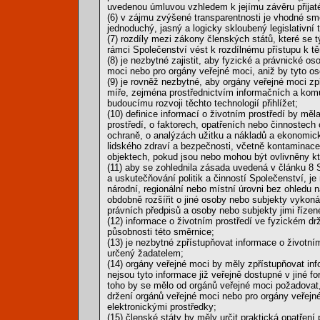
uvedenou úmluvou vzhledem k jejímu závěru přij
(6) v zájmu zvýšené transparentnosti je vhodné sm
jednoduchý, jasný a logicky skloubený legislativní t
(7) rozdíly mezi zákony členských států, které se 
rámci Společenství vést k rozdílnému přístupu k
(8) je nezbytné zajistit, aby fyzické a právnické o
moci nebo pro orgány veřejné moci, aniž by tyto o
(9) je rovněž nezbytné, aby orgány veřejné moci zpř
míře, zejména prostřednictvím informačních a komun
budoucímu rozvoji těchto technologií přihlížet;
(10) definice informací o životním prostředí by mě
prostředí, o faktorech, opatřeních nebo činnostech
ochraně, o analýzách užitku a nákladů a ekonomick
lidského zdraví a bezpečnosti, včetně kontaminace 
objektech, pokud jsou nebo mohou být ovlivněny kt
(11) aby se zohlednila zásada uvedená v článku 8 
a uskutečňování politik a činností Společenství, je
národní, regionální nebo místní úrovni bez ohledu n
obdobně rozšířit o jiné osoby nebo subjekty vykoná
právních předpisů a osoby nebo subjekty jimi řízen
(12) informace o životním prostředí ve fyzickém d
působnosti této směrnice;
(13) je nezbytné zpřístupňovat informace o životn
určený žadatelem;
(14) orgány veřejné moci by měly zpřístupňovat i
nejsou tyto informace již veřejně dostupné v jiné 
toho by se mělo od orgánů veřejné moci požadovat,
držení orgánů veřejné moci nebo pro orgány veřej
elektronickými prostředky;
(15) členské státy by měly určit praktická opatření