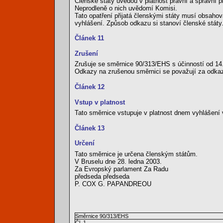
Členské státy uvedou v platnost právní a správní p
Neprodleně o nich uvědomí Komisi.
Tato opatření přijatá členskými státy musí obsahov
vyhlášení. Způsob odkazu si stanoví členské státy
Článek 11
Zrušení
Zrušuje se směrnice 90/313/EHS s účinností od 14
Odkazy na zrušenou směrnici se považují za odkazy
Článek 12
Vstup v platnost
Tato směrnice vstupuje v platnost dnem vyhlášení
Článek 13
Určení
Tato směrnice je určena členským státům.
V Bruselu dne 28. ledna 2003.
Za Evropský parlament Za Radu
předseda předseda
P. COX G. PAPANDREOU
Směrnice 90/313/EHS
Čl. 1