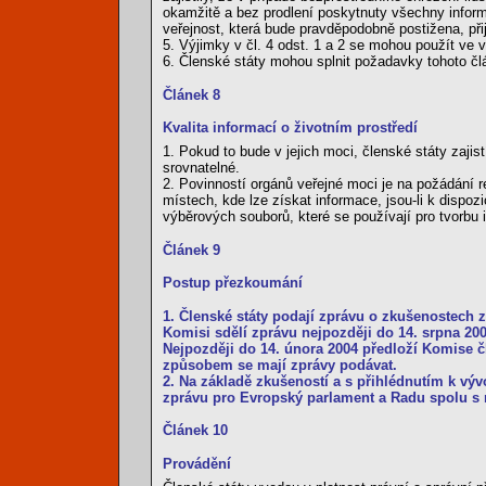
okamžitě a bez prodlení poskytnuty všechny inform
veřejnost, která bude pravděpodobně postižena, při
5. Výjimky v čl. 4 odst. 1 a 2 se mohou použít ve
6. Členské státy mohou splnit požadavky tohoto člá
Článek 8
Kvalita informací o životním prostředí
1. Pokud to bude v jejich moci, členské státy zajis
srovnatelné.
2. Povinností orgánů veřejné moci je na požádání re
místech, kde lze získat informace, jsou-li k dispo
výběrových souborů, které se používají pro tvorbu
Článek 9
Postup přezkoumání
1. Členské státy podají zprávu o zkušenostech z
Komisi sdělí zprávu nejpozději do 14. srpna 200
Nejpozději do 14. února 2004 předloží Komise 
způsobem se mají zprávy podávat.
2. Na základě zkušeností a s přihlédnutím k vý
zprávu pro Evropský parlament a Radu spolu 
Článek 10
Provádění