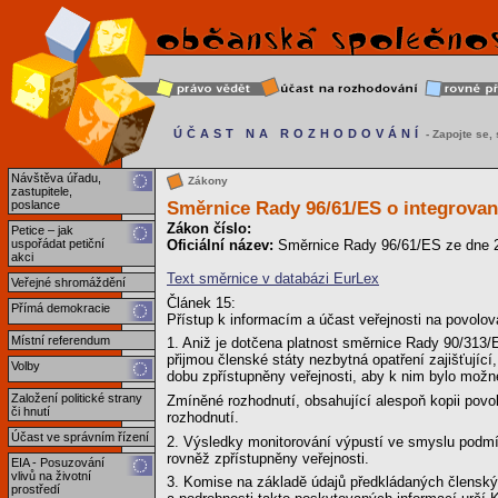
ÚČAST NA ROZHODOVÁNÍ
- Zapojte se, s
Návštěva úřadu,
Zákony
zastupitele,
Směrnice Rady 96/61/ES o integrovan
poslance
Zákon číslo:
Petice – jak
uspořádat petiční
Oficiální název:
Směrnice Rady 96/61/ES ze dne 24
akci
Text směrnice v databázi EurLex
Veřejné shromáždění
Článek 15:
Přímá demokracie
Přístup k informacím a účast veřejnosti na povolov
Místní referendum
1. Aniž je dotčena platnost směrnice Rady 90/313/
přijmou členské státy nezbytná opatření zajišťují
Volby
dobu zpřístupněny veřejnosti, aby k nim bylo možné
Založení politické strany
Zmíněné rozhodnutí, obsahující alespoň kopii povol
či hnutí
rozhodnutí.
Účast ve správním řízení
2. Výsledky monitorování výpustí ve smyslu podmín
rovněž zpřístupněny veřejnosti.
EIA - Posuzování
vlivů na životní
3. Komise na základě údajů předkládaných členskými
prostředí