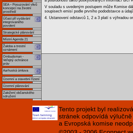
a podrobnosti takto poskytovaných informací určí
SEA – Posuzování vlivů
V souladu s uvedeným postupem může Komise dále n
koncepcí na životní
soupisech emisí podle prvního pododstavce a údajů 
prostředí
4. Ustanovení odstavců 1, 2 a 3 platí s výhradou 
Účast při vydávání
integrovaného
povolení
Strategické plánování
Místní Agenda 21
Žaloba a trestní
oznámení
Ombudsman -
Veřejný ochránce
práv
Aarhuská úmluva
Územní a stavební řízení
Územní plánování
Založení občanského
sdružení
Tento projekt byl realizo
stránek odpovídá výlučně
a Evropská komise neodpov
©2003 - 2006
Econnect
w