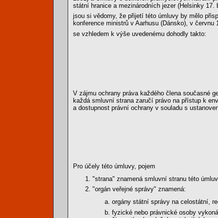
státní hranice a mezinárodních jezer (Helsinky 17. 
jsou si vědomy, že přijetí této úmluvy by mělo přis
konference ministrů v Aarhusu (Dánsko), v červnu 
se vzhledem k výše uvedenému dohodly takto:
V zájmu ochrany práva každého člena současné gen
každá smluvní strana zaručí právo na přístup k env
a dostupnost právní ochrany v souladu s ustanoven
Pro účely této úmluvy, pojem
"strana" znamená smluvní stranu této úmluvy
"orgán veřejné správy" znamená:
orgány státní správy na celostátní, re
fyzické nebo právnické osoby vykonáv