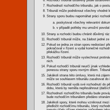
Rozhodčí tribunál ustavený podle ustanovení v
Rozhodnutí rozhodčího tribunálu, jak o postu
Tribunál může podniknout všechny vhodné kr
Strany sporu budou napomáhat práci rozhodč
poskytovat všechny relevantní dokume
v případě potřeby mu umožní povolat
Strany a rozhodci budou chránit důvěrný ráz 
Rozhodčí tribunál může, na žádost jedné ze 
Pokud se jedna ze stran sporu nedostaví pře
pokračoval v řízení a vydal konečné rozhodn
překážku řízení.
Rozhodčí tribunál může vyslechnout protiná
nich.
Pokud rozhodčí tribunál neurčí jinak vzhle
ponesou strany sporu rovným dílem. Tribuná
Jakákoli strana této úmluvy, která má záje
může se souhlasem tribunálu zasahovat do ř
Rozhodčí tribunál vydá své rozhodnutí do pět
dobu, která by neměla nepřesáhnout (dalšíc
Rozhodnutí rozhodčího tribunálu bude prov
bude rozhodčím tribunálem předáno stranám s
Jakékoli spory, které mohou vzniknout mezi
předložit rozhodčímu tribunálu, který rozhod
tomuto účelu zřízen stejným způsobem jako