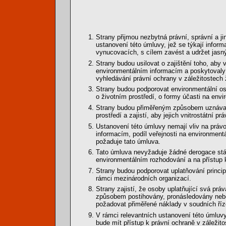
Strany přijmou nezbytná právní, správní a jin
ustanovení této úmluvy, jež se týkají inform
vynucovacích, s cílem zavést a udržet jasný
Strany budou usilovat o zajištění toho, aby 
environmentálním informacím a poskytovaly 
vyhledávání právní ochrany v záležitostech ž
Strany budou podporovat environmentální os
o životním prostředí, o formy účasti na env
Strany budou přiměřeným způsobem uznávat a
prostředí a zajistí, aby jejich vnitrostátní 
Ustanovení této úmluvy nemají vliv na právo 
informacím, podíl veřejnosti na environment
požaduje tato úmluva.
Tato úmluva nevyžaduje žádné derogace stáv
environmentálním rozhodování a na přístup k
Strany budou podporovat uplatňování princip
rámci mezinárodních organizací.
Strany zajistí, že osoby uplatňující svá p
způsobem postihovány, pronásledovány nebo
požadovat přiměřené náklady v soudních říz
V rámci relevantních ustanovení této úmluv
bude mít přístup k právní ochraně v záležit