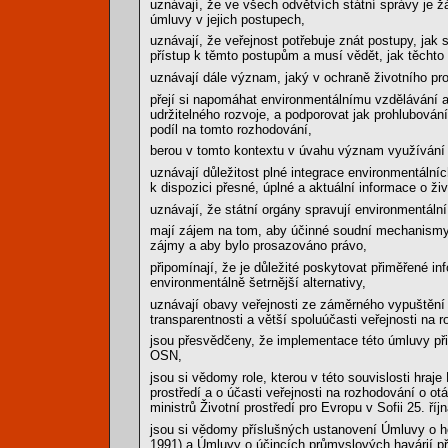
uznávají, že ve všech odvětvích státní správy je žá
úmluvy v jejich postupech,
uznávají, že veřejnost potřebuje znát postupy, jak 
přístup k těmto postupům a musí vědět, jak těchto
uznávají dále význam, jaký v ochraně životního pro
přejí si napomáhat environmentálnímu vzdělávání a
udržitelného rozvoje, a podporovat jak prohlubování
podíl na tomto rozhodování,
berou v tomto kontextu v úvahu význam využívání 
uznávají důležitost plné integrace environmentální
k dispozici přesné, úplné a aktuální informace o ži
uznávají, že státní orgány spravují environmentální
mají zájem na tom, aby účinné soudní mechanismy b
zájmy a aby bylo prosazováno právo,
připomínají, že je důležité poskytovat přiměřené i
environmentálně šetrnější alternativy,
uznávají obavy veřejnosti ze záměrného vypuštění
transparentnosti a větší spoluúčasti veřejnosti na r
jsou přesvědčeny, že implementace této úmluvy př
OSN,
jsou si vědomy role, kterou v této souvislosti hra
prostředí a o účasti veřejnosti na rozhodování o ot
ministrů Životní prostředí pro Evropu v Sofii 25. říj
jsou si vědomy příslušných ustanovení Úmluvy o hod
1991) a Úmluvy o účincích průmyslových havárií př