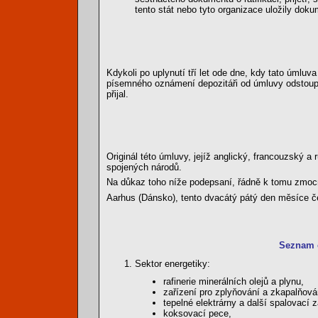
tento stát nebo tyto organizace uložily dokume
Kdykoli po uplynutí tří let ode dne, kdy tato úmluv
písemného oznámení depozitáři od úmluvy odstoupi
přijal.
Originál této úmluvy, jejíž anglický, francouzský a
spojených národů.
Na důkaz toho níže podepsaní, řádně k tomu zmocn
Aarhus (Dánsko), tento dvacátý pátý den měsíce če
Seznam č
Sektor energetiky:
rafinerie minerálních olejů a plynu,
zařízení pro zplyňování a zkapalňová
tepelné elektrárny a další spalovací
koksovací pece,