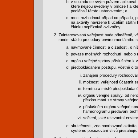
v souladu se svým právem aplikovat u
které nejsou uvedeny v příloze I a kt
podléhají těmto ustanovením; a
moci rozhodnout případ od případu, p
na aktivity navržené k účelům státní 
článku nepříznivě ovlivněny.
Zainteresovaná veřejnost bude přiměřeně, 
raném stádiu procedury environmentálního r
navrhované činnosti a o žádosti, o n
povaze možných rozhodnutí, nebo o n
orgánu veřejné správy příslušném k v
předpokládaném postupu, včetně o to
zahájení procedury rozhodován
možnosti veřejnosti účastnit se
termínu a místě předpokládané
orgánu veřejné správy, od něho
přezkoumání ze strany veřejno
příslušném orgánu veřejné spr
harmonogramu předávání těcht
sdělení, jaké relevantní envir
skutečnosti, zda navrhovaná aktivita
systému posuzování vlivů přesahující