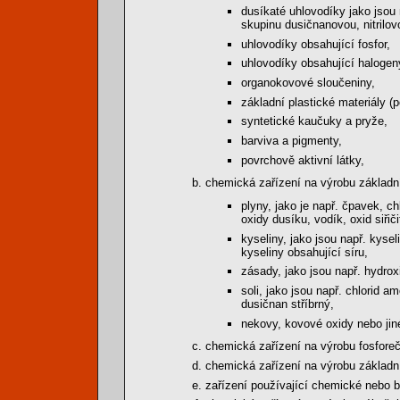
dusíkaté uhlovodíky jako jsou 
skupinu dusičnanovou, nitrilo
uhlovodíky obsahující fosfor,
uhlovodíky obsahující halogen
organokovové sloučeniny,
základní plastické materiály (
syntetické kaučuky a pryže,
barviva a pigmenty,
povrchově aktivní látky,
chemická zařízení na výrobu základní
plyny, jako je např. čpavek, ch
oxidy dusíku, vodík, oxid siřiči
kyseliny, jako jsou např. kyse
kyseliny obsahující síru,
zásady, jako jsou např. hydro
soli, jako jsou např. chlorid a
dusičnan stříbrný,
nekovy, kovové oxidy nebo jiné
chemická zařízení na výrobu fosfore
chemická zařízení na výrobu základní
zařízení používající chemické nebo b