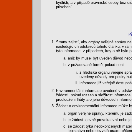
bydlišti, a v případě právnické osoby bez d
působení.
P
Strany zajistí, aby orgány veřejné správy na
následujících odstavců tohoto článku, v rámc
tyto informace, v případech, kdy o ně bylo p
aniž by musel být uveden důvod nebo
v požadované formě, pokud není:
z hlediska orgánu veřejné spr
uvedeny důvody pro poskytnutí
informace již veřejně dostupná
Environmentální informace uvedené v odstav
žádosti, pokud rozsah a složitost informace
prodloužení lhůty a o jeho důvodech informo
Žádost o environmentální informace může b
orgán veřejné správy, kterému je žá
je žádost zjevně provokativní nebo je
se žádost týká nedokončených materiá
legislativa nebo obvyklá praxe, přiče