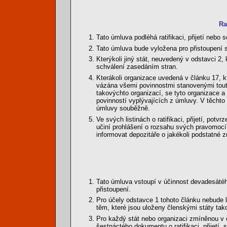
Ra
Tato úmluva podléhá ratifikaci, přijetí nebo
Tato úmluva bude vyložena pro přistoupení 
Kterýkoli jiný stát, neuvedený v odstavci 2
schválení zasedáním stran.
Kterákoli organizace uvedená v článku 17, kt
vázána všemi povinnostmi stanovenými touto
takovýchto organizací, se tyto organizace a 
povinností vyplývajících z úmluvy. V těcht
úmluvy souběžně.
Ve svých listinách o ratifikaci, přijetí, po
učiní prohlášení o rozsahu svých pravomocí t
informovat depozitáře o jakékoli podstatné 
Tato úmluva vstoupí v účinnost devadesátého
přistoupení.
Pro účely odstavce 1 tohoto článku nebude l
těm, které jsou uloženy členskými státy tak
Pro každý stát nebo organizaci zmíněnou v čl
šestnáctého dokumentu o ratifikaci, přijetí