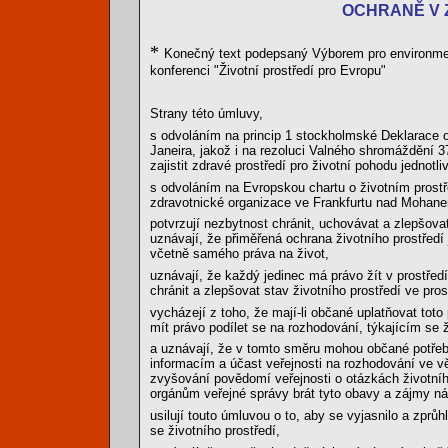
OCHRANĚ V 
*
Konečný text podepsaný Výborem pro environmentá
konferenci "Životní prostředí pro Evropu"
Strany této úmluvy,
s odvoláním na princip 1 stockholmské Deklarace o 
Janeira, jakož i na rezoluci Valného shromáždění 37
zajistit zdravé prostředí pro životní pohodu jednotli
s odvoláním na Evropskou chartu o životním prostře
zdravotnické organizace ve Frankfurtu nad Mohane
potvrzují nezbytnost chránit, uchovávat a zlepšovat
uznávají, že přiměřená ochrana životního prostředí j
včetně samého práva na život,
uznávají, že každý jedinec má právo žít v prostřed
chránit a zlepšovat stav životního prostředí ve pr
vycházejí z toho, že mají-li občané uplatňovat toto
mít právo podílet se na rozhodování, týkajícím se 
a uznávají, že v tomto směru mohou občané potřebo
informacím a účast veřejnosti na rozhodování ve vě
zvyšování povědomí veřejnosti o otázkách životního 
orgánům veřejné správy brát tyto obavy a zájmy ná
usilují touto úmluvou o to, aby se vyjasnilo a zprů
se životního prostředí,