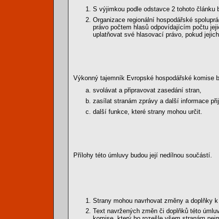
S výjimkou podle odstavce 2 tohoto článku 
Organizace regionální hospodářské spoluprá
právo počtem hlasů odpovídajícím počtu jeji
uplatňovat své hlasovací právo, pokud jejich
Výkonný tajemník Evropské hospodářské komise bu
svolávat a připravovat zasedání stran,
zasílat stranám zprávy a další informace při
další funkce, které strany mohou určit.
Přílohy této úmluvy budou její nedílnou součástí.
Strany mohou navrhovat změny a doplňky k 
Text navržených změn či doplňků této úml
komise, který ho rozešle všem stranám nejm