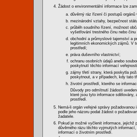
Žádost o environmentální informace lze zamít
důvěrný ráz řízení či postupů orgánů 
mezinárodní vztahy, bezpečnost stát
průběh soudního řízení, možnost obč
vyšetřování trestného činu nebo činu 
obchodní a průmyslové tajemství a p
legitimních ekonomických zájmů. V to
prostředí;
práva duševního vlastnictví;
ochranu osobních údajů anebo souborů
poskytnutí těchto informací veřejnost
zájmy třetí strany, která poskytla po
poskytnout, a v případech, kdy tato t
životní prostředí, kterého se inform
Důvody pro odmítnutí žádosti uvedené
které jsou tyto informace sdělovány,
prostředí.
Nemá-li orgán veřejné správy požadovanou in
podle jeho názoru podat žádost o požadovan
žadatele.
Pokud je možné vyčlenit informace, jejichž 
důvěrného rázu těchto vyjmutých informací, 
informací o životním prostředí.