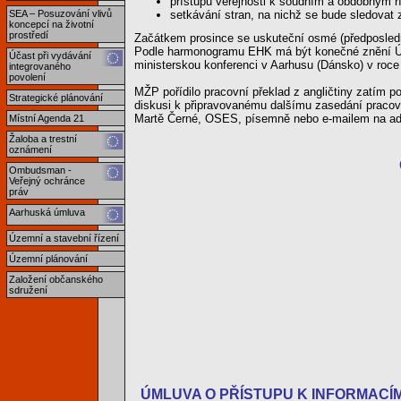
přístupu veřejnosti k soudním a obdobným 
setkávání stran, na nichž se bude sledovat
SEA – Posuzování vlivů
koncepcí na životní
prostředí
Začátkem prosince se uskuteční osmé (předposledn
Podle harmonogramu EHK má být konečné znění Úmlu
Účast při vydávání
ministerskou konferenci v Aarhusu (Dánsko) v roce
integrovaného
povolení
MŽP pořídilo pracovní překlad z angličtiny zatím 
Strategické plánování
diskusi k připravovanému dalšímu zasedání pracov
Martě Černé, OSES, písemně nebo e-mailem na a
Místní Agenda 21
Žaloba a trestní
oznámení
Ombudsman -
Veřejný ochránce
práv
Aarhuská úmluva
Územní a stavební řízení
Územní plánování
Založení občanského
sdružení
ÚMLUVA O PŘÍSTUPU K INFORMACÍM