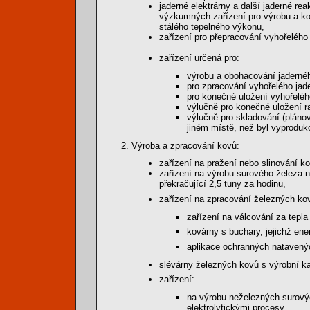
jaderné elektrárny a další jaderné re
výzkumných zařízení pro výrobu a ko
stálého tepelného výkonu,
zařízení pro přepracování vyhořelého 
zařízení určená pro:
výrobu a obohacování jadernéh
pro zpracování vyhořelého jad
pro konečné uložení vyhořeléh
výlučně pro konečné uložení r
výlučně pro skladování (plánov
jiném místě, než byl vyproduk
Výroba a zpracování kovů:
zařízení na pražení nebo slinování ko
zařízení na výrobu surového železa n
překračující 2,5 tuny za hodinu,
zařízení na zpracování železných ko
zařízení na válcování za tepla 
kovárny s buchary, jejichž ene
aplikace ochranných natavený
slévárny železných kovů s výrobní ka
zařízení:
na výrobu neželezných surový
elektrolytickými procesy,