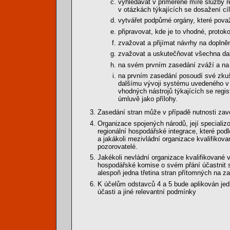
vyhledávat v přiměřené míře služby 
v otázkách týkajících se dosažení cí
vytvářet podpůrné orgány, které považ
připravovat, kde je to vhodné, protok
zvažovat a přijímat návrhy na doplně
zvažovat a uskutečňovat všechna dalš
na svém prvním zasedání zváží a na 
na prvním zasedání posoudí své zkuš
dalšímu vývoji systému uvedeného v 
vhodných nástrojů týkajících se regis
úmluvě jako přílohy.
Zasedání stran může v případě nutnosti zavé
Organizace spojených národů, její specializo
regionální hospodářské integrace, které pod
a jakákoli mezivládní organizace kvalifikova
pozorovatelé.
Jakékoli nevládní organizace kvalifikované 
hospodářské komise o svém přání účastnit s
alespoň jedna třetina stran přítomných na 
K účelům odstavců 4 a 5 bude aplikován jedn
účasti a jiné relevantní podmínky