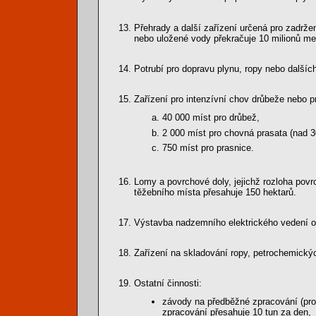
Přehrady a další zařízení určená pro zadrž
nebo uložené vody překračuje 10 milionů me
Potrubí pro dopravu plynu, ropy nebo dalš
Zařízení pro intenzívní chov drůbeže nebo p
40 000 míst pro drůbež,
2 000 míst pro chovná prasata (nad 3
750 míst pro prasnice.
Lomy a povrchové doly, jejichž rozloha povr
těžebního místa přesahuje 150 hektarů.
Výstavba nadzemního elektrického vedení o 
Zařízení na skladování ropy, petrochemick
Ostatní činnosti:
závody na předběžné zpracování (proces
zpracování přesahuje 10 tun za den,