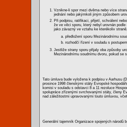
Vznikne-li spor mezi dvěma nebo více strana
jednání nebo jakýmkoli jiným způsobem urovn
Při podpisu, ratifikaci, přijetí, schválení n
že ve věci sporu, který nebyl urovnán podle
jako závazný ve vztahu ke kterékoliv straně,
předložení sporu Mezinárodnímu sou
rozhodčí řízení v souladu s postupem
Jestliže strany sporu přijaly oba způsoby u
Mezinárodnímu soudnímu dvoru, pokud se st
Tato úmluva bude vyložena k podpisu v Aarhusu (D
prosince 1998 členskými státy Evropské hospodářsk
komisi v souladu s odstavci 8 a 11 rezoluce Hospod
spolupráce zřízenými svrchovanými státy, členy E
nad záležitostmi upravovanými touto úmluvou, vče
Generální tajemník Organizace spojených národů b