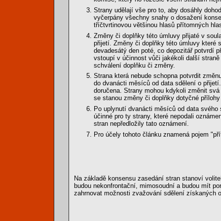
Strany udělají vše pro to, aby dosáhly doh
vyčerpány všechny snahy o dosažení konsen
tříčtvrtinovou většinou hlasů přítomných hlas
Změny či doplňky této úmluvy přijaté v soul
přijetí. Změny či doplňky této úmluvy které se 
devadesátý den poté, co depozitář potvrdí pří
vstoupí v účinnost vůči jakékoli další straně
schválení doplňku či změny.
Strana která nebude schopna potvrdit změnu
do dvanácti měsíců od data sdělení o přijet
doručena. Strany mohou kdykoli změnit svá p
se stanou změny či doplňky dotyčné přílohy úč
Po uplynutí dvanácti měsíců od data svého s
účinné pro ty strany, které nepodali oznáme
stran nepředložily tato oznámení.
Pro účely tohoto článku znamená pojem "příto
Na základě konsensu zasedání stran stanoví volite
budou nekonfrontační, mimosoudní a budou mít po
zahrnovat možnosti zvažování sdělení získaných od 