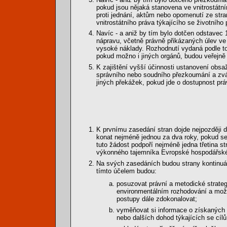
pokud jsou nějaká stanovena ve vnitrostátn
proti jednání, aktům nebo opomenutí ze stra
vnitrostátního práva týkajícího se životního 
Navíc - a aniž by tím bylo dotčen odstavec 
nápravu, včetně právně přikázaných úlev ve
vysoké náklady. Rozhodnutí vydaná podle t
pokud možno i jiných orgánů, budou veřejně
K zajištění vyšší účinnosti ustanovení obsa
správního nebo soudního přezkoumání a zv
jiných překážek, pokud jde o dostupnost prá
K prvnímu zasedání stran dojde nejpozději 
konat nejméně jednou za dva roky, pokud se
tuto žádost podpoří nejméně jedna třetina 
výkonného tajemníka Evropské hospodářsk
Na svých zasedáních budou strany kontinuál
tímto účelem budou:
posuzovat právní a metodické strateg
environmentálním rozhodování a možno
postupy dále zdokonalovat;
vyměňovat si informace o získaných
nebo dalších dohod týkajících se cílů