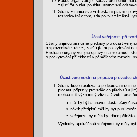
Pokud orgán veřejné správy přehodnotí nebo
zajistí že budou použita ustanovení odstavc
Strany v rámci své vnitrostátní právní úpr
rozhodování o tom, zda povolit záměrné vyp
Účast veřejnosti při tvor
Strany přijmou příslušné předpisy pro účast veřejnos
a spravedlivém rámci, zajišťujícím poskytování nez
Příslušné orgány veřejné správy určí veřejnost, kt
o poskytování příležitostí v přiměřeném rozsahu pro 
Účast veřejnosti na přípravě prováděcíc
Strany budou usilovat o podporování účinné ú
procesu přípravy prováděcích předpisů a jin
mohou mít významný vliv na životní prostřed
měl by být stanoven dostatečný časo
návrh předpisů měl by být publikován
veřejnosti by měla být dána příležito
Výsledky spoluúčasti veřejnosti by měly bý