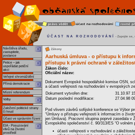
ÚČAST NA ROZHODOVÁNÍ
- Zapojte se, s
Návštěva úřadu,
Zákony
zastupitele,
Aarhuská úmluva - o přístupu k infor
poslance
přístupu k právní ochraně v záležitos
Petice – jak
uspořádat petiční
Zákon číslo:
akci
Oficiální název:
Veřejné shromáždění
Dokument Evropské hospodářské komise OSN, schvál
Přímá demokracie
a účasti veřejnosti na rozhodování v evropských z
Místní referendum
Dokument vytvořen dne:
31.10.97 1
Datum poslední modifikace:
27.04.98 0
Volby
Založení politické strany
Pod vlivem závěrů sofijské konference se Výbor pro
či hnutí
“Úmluvy o přístupu veřejnosti k informacím o životn
jen Úmluva). Pracovní skupina poprvé zasedala v 
Účast ve správním řízení
Evropského společenství č. 90/313/ES “O volném pří
EIA - Posuzování
vlivů na životní
účasti veřejnosti v rozhodování o záležitost
prostředí