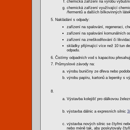
chemická zařízení na výrobu výbušni
chemická zařízení využívající chemic
/fermentů a dalších bílkovinných látek
Nakládání s odpady:
zařízení na spalování, regeneraci, 
zařízení na spalování komunálních od
zařízení na zneškodňování či likvidac
skládky přijímající více než 10 tun d
odpadu.
Čistírny odpadních vod s kapacitou přesahuj
Průmyslové závody na:
výrobu buničiny ze dřeva nebo podobn
výrobu papíru, kartonů a lepenky s vý
Výstavba kolejišť pro dálkovou železn
výstavba dálnic a expresních silnic
3
výstavba nových silnic se čtyřmi nebo
nebo méně tak, aby poskytovaly čtyři 