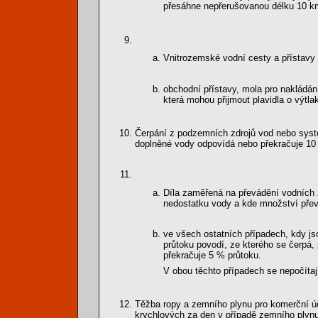
přesáhne nepřerušovanou délku 10 k
Vnitrozemské vodní cesty a přístavy 
obchodní přístavy, mola pro nakládání
která mohou přijmout plavidla o výtla
Čerpání z podzemních zdrojů vod nebo sys
doplněné vody odpovídá nebo překračuje 10 
Díla zaměřená na převádění vodních 
nedostatku vody a kde množství přev
ve všech ostatních případech, kdy js
průtoku povodí, ze kterého se čerpá,
překračuje 5 % průtoku.
V obou těchto případech se nepočítají
Těžba ropy a zemního plynu pro komerční úč
krychlových za den v případě zemního plynu