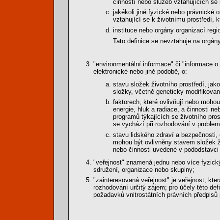
činností nebo služeb vztahujících se 
jakékoli jiné fyzické nebo právnické
vztahující se k životnímu prostředí,
instituce nebo orgány organizací regi
Tato definice se nevztahuje na orgán
"environmentální informace" či "informace 
elektronické nebo jiné podobě, o:
stavu složek životního prostředí, jako
složky, včetně geneticky modifikovan
faktorech, které ovlivňují nebo mohou 
energie, hluk a radiace, a činnosti ne
programů týkajících se životního pros
se vychází při rozhodování v problema
stavu lidského zdraví a bezpečnosti,
mohou být ovlivněny stavem složek živ
nebo činnosti uvedené v pododstavci 
"veřejnost" znamená jednu nebo více fyzickýc
sdružení, organizace nebo skupiny;
"zainteresovaná veřejnost" je veřejnost, k
rozhodování určitý zájem; pro účely této def
požadavků vnitrostátních právních předpisů