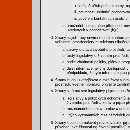
veřejně přístupné seznamy, re
povinnost úředníků podporovat 
pověření kontaktních osob, a
umožnění bezplatného přístupu k en
uvedených v pododstavci (b)(i).
Strany zajistí, aby environmentální informa
veřejnosti prostřednictvím telekomunikačníc
zprávy o stavu životního prostředí, u
texty legislativy o životním prostředí
podle vhodnosti politiky, plány a pro
další informace, jejichž dostupnost v
předpokladu, že tyto informace jsou j
Strany budou zveřejňovat a rozšiřovat v prav
prostředí, včetně informací o kvalitě životní
Strany v rámci své legislativy přijmou opatř
legislativy a politických dokumentů ja
životního prostředí a zpráv o jejich 
mezinárodních smluv, úmluv a dohod t
jiných významných mezinárodních do
Strany budou stimulovat provozovatele, jejic
působení své činnosti na životní prostředí,