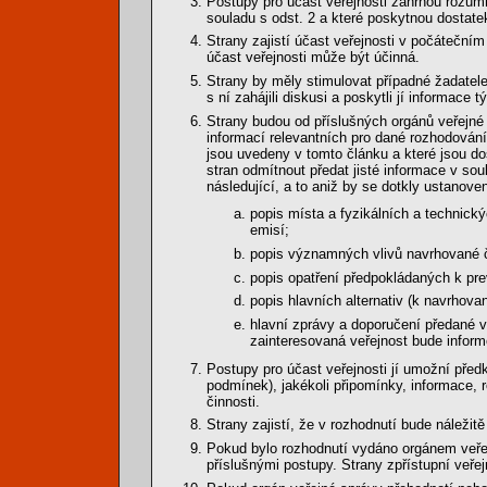
Postupy pro účast veřejnosti zahrnou rozumn
souladu s odst. 2 a které poskytnou dostate
Strany zajistí účast veřejnosti v počáteční
účast veřejnosti může být účinná.
Strany by měly stimulovat případné žadatele
s ní zahájili diskusi a poskytli jí informace tý
Strany budou od příslušných orgánů veřejné
informací relevantních pro dané rozhodován
jsou uvedeny v tomto článku a které jsou do
stran odmítnout předat jisté informace v so
následující, a to aniž by se dotkly ustanoven
popis místa a fyzikálních a technick
emisí;
popis významných vlivů navrhované či
popis opatření předpokládaných k pre
popis hlavních alternativ (k navrhova
hlavní zprávy a doporučení předané v
zainteresovaná veřejnost bude infor
Postupy pro účast veřejnosti jí umožní před
podmínek), jakékoli připomínky, informace, 
činnosti.
Strany zajistí, že v rozhodnutí bude náležit
Pokud bylo rozhodnutí vydáno orgánem veřej
příslušnými postupy. Strany zpřístupní veřej