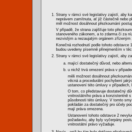
Strany v rámci své legislativy zajistí, aby 
neprávem zamítnuta, ať již částečně nebo p
měl možnost dosáhnout přezkoumání postu
V případě, že strana zajišťuje toto přezko
stanoveného zákonem, a to zdarma či za ní
nezvislým a nezaujatým orgánem zřízeným 
Konečná rozhodnutí podle tohoto odstavce 1
budou uvedeny písemně přinejmenším v těch 
Strany v rámci své legislativy zajistí, aby 
mající dostatečný důvod, nebo altern
u nichž trvá omezení práva v případe
měli možnost dosáhnout přezkoumán
věcná a procedurální pochybení jakýc
ustanovení této úmluvy v případech, 
O tom, co představuje dostatečný dů
vnitrostátního práva a konzistentně s
působnosti této úmluvy. V tomto smys
pokládán za dostatečný pro účely pod
mají práva omezena.
Ustanovení tohoto odstavce 2 nevylu
požadavku, aby byly vyčerpány post
vnitrostátní právo vyžaduje.
Navíc - aniž by tím bylo dotčeno přezkoumání