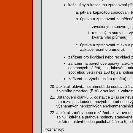
koželužny s kapacitou zpracování př
jatka s kapacitou zpracování t
úprava a zpracování zaměřené
živočišných surovin (ji
rostlinných surovin s v
kvartálního průměru),
úprava a zpracování mléka v p
základě ročního průměru),
zařízení pro likvidaci nebo recyklaci
zařízení na povrchové úpravy látek, 
ochranných nátěrů, tisk, lakování, od
spotřebou větší než 150 kg za hodinu
zařízení na výrobu uhlíku (grafitu) ne
Jakákoli aktivita nezahrnutá do odstavců 1 
životního prostředí (EIA) v souladu s vnitrost
Ustanovení článku 6, odstavce 1 (a) se ne
pro rozvoj a zkoušení nových metod nebo výr
významných nepříznivých environmentálních
Jakékoli změny nebo rozšíření aktivit uvede
splňují kritéria a prahové hodnoty stanovené
rozšíření aktivit budou podléhat článku 6, od
Poznámky: