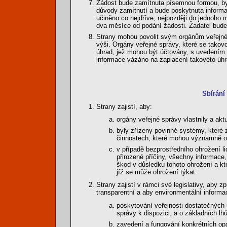
Žádost bude zamítnuta písemnou formou, byl
důvody zamítnutí a bude poskytnuta informac
učiněno co nejdříve, nejpozději do jednoho 
dva měsíce od podání žádosti. Žadatel bude 
Strany mohou povolit svým orgánům veřejné 
výši. Orgány veřejné správy, které se takov
úhrad, jež mohou být účtovány, s uvedením 
informace vázáno na zaplacení takovéto úh
Sbírání
Strany zajistí, aby:
orgány veřejné správy vlastnily a akt
byly zřízeny povinné systémy, které 
činnostech, které mohou významně ovl
v případě bezprostředního ohrožení l
přirozené příčiny, všechny informace
škod v důsledku tohoto ohrožení a kt
jíž se může ohrožení týkat.
Strany zajistí v rámci své legislativy, aby 
transparentní a aby environmentální informa
poskytování veřejnosti dostatečných 
správy k dispozici, a o základních lh
zavedení a fungování konkrétních opa