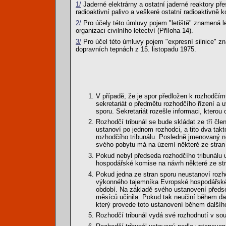
1/
Jaderné elektrárny a ostatní jaderné reaktory př
radioaktivní palivo a veškeré ostatní radioaktivně 
2/
Pro účely této úmluvy pojem "letiště" znamená le
organizaci civilního letectví (Příloha 14).
3/
Pro účel této úmluvy pojem "expresní silnice" z
dopravních tepnách z 15. listopadu 1975.
V případě, že je spor předložen k rozhodčím
sekretariát o předmětu rozhodčího řízení a 
sporu. Sekretariát rozešle informaci, kterou
Rozhodčí tribunál se bude skládat ze tří člen
ustanoví po jednom rozhodci, a tito dva tak
rozhodčího tribunálu. Posledně jmenovaný ne
svého pobytu má na území některé ze stran s
Pokud nebyl předseda rozhodčího tribunálu
hospodářské komise na návrh některé ze st
Pokud jedna ze stran sporu neustanoví rozh
výkonného tajemníka Evropské hospodářské 
období. Na základě svého ustanovení předse
měsíců učinila. Pokud tak neučiní během 
který provede toto ustanovení během další
Rozhodčí tribunál vydá své rozhodnutí v so