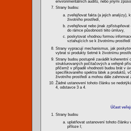
environmentálních auditů, nebo jinými způso
Strany budou:
zveřejňovat fakta (a jejich analýzy), 
životního prostředí,
zveřejňovat nebo jinak zpřístupňovat 
do rámce působnosti této úmluvy,
poskytovat vhodnou formou informace
vztahujících se k životnímu prostřed
Strany vypracují mechanismus, jak poskytov
vybrat si produkty šetrné k životnímu prostře
Strany budou postupně zavádět koherentní c
strukturovaných počítačových a veřejně pří
přičemž v případě vhodnosti budou brát v ú
specifikovaného spektra látek a produktů, vč
životního prostředí a mohou dále zahrnovat
Žádné ustanovení tohoto článku se nedotýká
4, odstavce 3 a 4.
Účast veřej
Strany budou
uplatňovat ustanovení tohoto článku
příloze I;