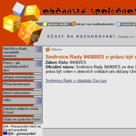
ÚČAST NA ROZHODOVÁNÍ
- Zapojte se, s
Návštěva úřadu,
Zákony
zastupitele,
Směrnice Rady 94/80/ES o právu být v
poslance
Zákon číslo:
94/80/ES
Petice – jak
uspořádat petiční
Oficiální název:
Směrnice Rady 94/80/ES ze dne 19.
akci
práva být volen v obecních volbách pro občany Unie
Veřejné shromáždění
Směrnice Rady v databázi Eur-Lex
Přímá demokracie
Místní referendum
Volby
Založení politické strany
či hnutí
Účast ve správním řízení
EIA - Posuzování vlivů na
životní prostředí
EIA - posuzování