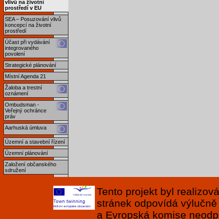
vlivů na životní
prostředí v EU
SEA – Posuzování vlivů
koncepcí na životní
prostředí
Účast při vydávání
integrovaného
povolení
Strategické plánování
Místní Agenda 21
Žaloba a trestní
oznámení
Ombudsman -
Veřejný ochránce
práv
Aarhuská úmluva
Územní a stavební řízení
Územní plánování
Založení občanského
sdružení
Tento projekt byl realizo
stránek odpovídá výlučně
a Evropská komise neodpov