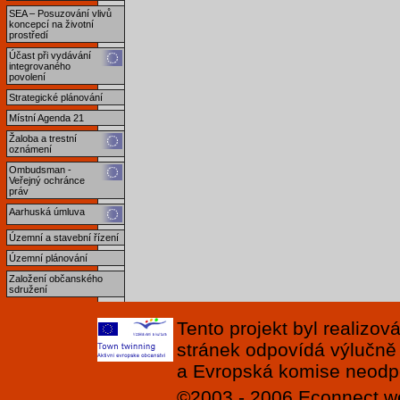
SEA – Posuzování vlivů
koncepcí na životní
prostředí
Účast při vydávání
integrovaného
povolení
Strategické plánování
Místní Agenda 21
Žaloba a trestní
oznámení
Ombudsman -
Veřejný ochránce
práv
Aarhuská úmluva
Územní a stavební řízení
Územní plánování
Založení občanského
sdružení
Tento projekt byl realizo
stránek odpovídá výlučně
a Evropská komise neodpov
©2003 - 2006
Econnect
w