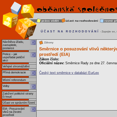
ÚČAST NA ROZHODOVÁNÍ
- Zapojte se, s
Návštěva úřadu,
Zákony
zastupitele,
Směrnice o posuzování vlivů některý
poslance
prostředí (EIA)
Petice – jak
uspořádat petiční
Zákon číslo:
akci
Oficiální název:
Směrnice Rady ze dne 27. června 
Veřejné shromáždění
Český text směrnice v databázi EurLex
Přímá demokracie
Místní referendum
Volby
Založení politické strany
či hnutí
Účast ve správním řízení
EIA - Posuzování
vlivů na životní
prostředí