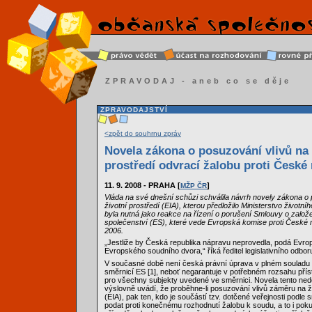
ZPRAVODAJ - aneb co se děje
ZPRAVODAJSTVÍ
<zpět do souhrnu zpráv
Novela zákona o posuzování vlivů na 
prostředí odvrací žalobu proti České 
11. 9. 2008 - PRAHA [
]
MŽP ČR
Vláda na své dnešní schůzi schválila návrh novely zákona o 
životní prostředí (EIA), kterou předložilo Ministerstvo životní
byla nutná jako reakce na řízení o porušení Smlouvy o zalo
společenství (ES), které vede Evropská komise proti České re
2006.
„Jestliže by Česká republika nápravu neprovedla, podá Evro
Evropského soudního dvora,“ říká ředitel legislativního odbo
V současné době není česká právní úprava v plném souladu 
směrnicí ES [1], neboť negarantuje v potřebném rozsahu pří
pro všechny subjekty uvedené ve směrnici. Novela tento ned
výslovně uvádí, že proběhne-li posuzování vlivů záměru na ži
(EIA), pak ten, kdo je součástí tzv. dotčené veřejnosti podle
podat proti konečnému rozhodnutí žalobu k soudu, a to i pok