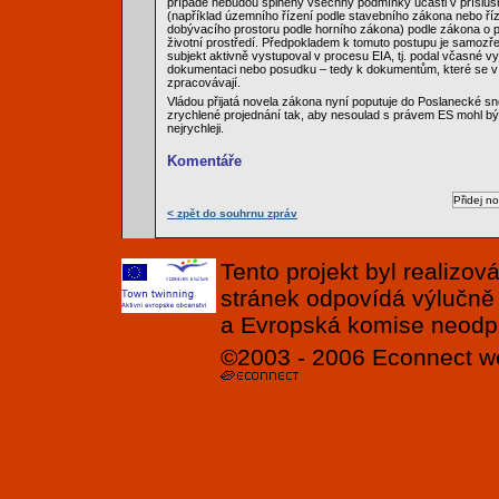
případě nebudou splněny všechny podmínky účasti v přísluš
(například územního řízení podle stavebního zákona nebo ří
dobývacího prostoru podle horního zákona) podle zákona o p
životní prostředí. Předpokladem k tomuto postupu je samozře
subjekt aktivně vystupoval v procesu EIA, tj. podal včasné vy
dokumentaci nebo posudku – tedy k dokumentům, které se v
zpracovávají.
Vládou přijatá novela zákona nyní poputuje do Poslanecké s
zrychlené projednání tak, aby nesoulad s právem ES mohl b
nejrychleji.
Komentáře
< zpět do souhrnu zpráv
Tento projekt byl realizo
stránek odpovídá výlučně
a Evropská komise neodpov
©2003 - 2006
Econnect
w