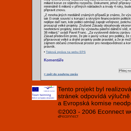
miliard korun ze státního rozpočtu. Dokument, jehož přípravy
minimálně 6 milionů v přímých nákladech a trvaly 4 roky, bud
připravit znovu.
„Z mnoha jiných mediálně známých případů je známo, že výs
tak či onak souvisí s korupcí a skrytým financováním politic
nejlépe daří tam, kde politici odmítají zapojit veřejnost, potichu 
prosazují velké projekty. Zrušené Zásady obsahovaly ekono
neefektivní projekty, které by výstavbu páteřní dálniční sítě, 
38 miliard,“ uvádí Pavel Franc. „Za vysloveně dobrou zpráv
Zásad především proto, že jde o jasný vzkaz pro politiky, že 
připravovat velké a drahé projekty podle pravidel, a že je m
zájmem občanů zmenšovat prostor pro neodpovědnost a koru
právník.
•
Tisková zpráva na webu EPS
Komentáře
< zpět do souhrnu zpráv
Tento projekt byl realizo
stránek odpovídá výlučně
a Evropská komise neodpov
©2003 - 2006
Econnect
w