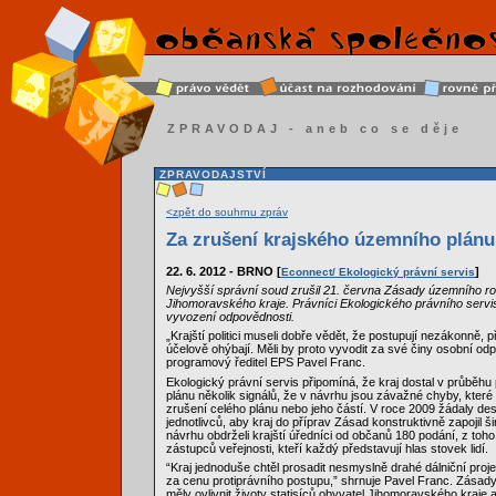
ZPRAVODAJ - aneb co se děje
ZPRAVODAJSTVÍ
<zpět do souhrnu zpráv
Za zrušení krajského územního plánu
22. 6. 2012 - BRNO [
]
Econnect/ Ekologický právní servis
Nejvyšší správní soud zrušil 21. června Zásady územního r
Jihomoravského kraje. Právníci Ekologického právního servisu
vyvození odpovědnosti.
„Krajští politici museli dobře vědět, že postupují nezákonně,
účelově ohýbají. Měli by proto vyvodit za své činy osobní od
programový ředitel EPS Pavel Franc.
Ekologický právní servis připomíná, že kraj dostal v průběh
plánu několik signálů, že v návrhu jsou závažné chyby, které
zrušení celého plánu nebo jeho částí. V roce 2009 žádaly des
jednotlivců, aby kraj do příprav Zásad konstruktivně zapojil š
návrhu obdrželi krajští úředníci od občanů 180 podání, z toh
zástupců veřejnosti, kteří každý představují hlas stovek lidí.
“Kraj jednoduše chtěl prosadit nesmyslně drahé dálniční projekt
za cenu protiprávního postupu,” shrnuje Pavel Franc. Zásad
měly ovlivnit životy statisíců obyvatel Jihomoravského kraje