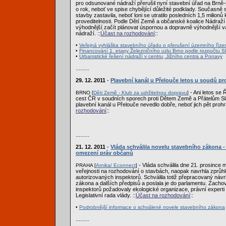
pro odsunované nádraží přerušil nyní stavební úřad na Brně-
o rok, neboť ve spise chybějící důležité podklady. Současně s
stavby zastavila, neboť loni se utratilo posledních 1,5 milionů k
proveditelnosti. Podle Dětí Země a občanské koalice Nádraží 
výhodnější začít plánovat úspornou a dopravně výhodnější v
nádraží. ::
Účast na rozhodování
::
•
Veřejná vyhláška stavebního úřadu o přerušení územního říze
•
Financování 1. etapy Železničního uzlu Brno podle rozpočtu S
•
Urbanistické řešení nádraží v centru, Jižního centra a Ponavy
.........
29. 12. 2011
-
Plavební kanál u Přelouče letos u soudů pro
- Ani letos se 
BRNO [
Děti Země - Klub za udržitelnou dopravu
]
cest ČR v soudních sporech proti Dětem Země a Přátelům Sl
plavební kanál u Přelouče nevedlo dobře, neboť jich pět prohrá
rozhodování
::
.........
21. 12. 2011
-
Vláda schválila novelu stavebního zákona -
omezení práv občanů
- Vláda schválila dne 21. prosince 
PRAHA [
Arnika/ Econnect
]
veřejnosti na rozhodování o stavbách, naopak navrhla zprůhl
autorizovaných inspektorů. Schválila totiž přepracovaný náv
zákona a dalších předpisů a poslala je do parlamentu. Zachov
inspektorů požadovaly ekologické organizace, právní experti 
Legislativní rada vlády. ::
Účast na rozhodování
::
•
Podrobnější informace o schválené novele stavebního zákona
.........