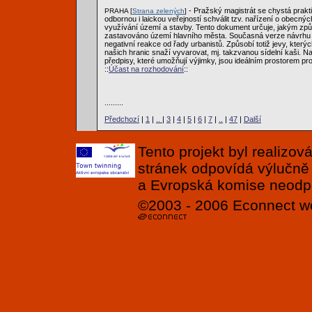
- Pražský magistrát se chystá prakt
PRAHA [
Strana zelených
]
odbornou i laickou veřejností schválit tzv. nařízení o obecn
využívání území a stavby. Tento dokument určuje, jakým zp
zastavováno území hlavního města. Současná verze návrhu
negativní reakce od řady urbanistů. Způsobí totiž jevy, který
našich hranic snaží vyvarovat, mj. takzvanou sídelní kaši. Na
předpisy, které umožňují výjimky, jsou ideálním prostorem pr
::
Účast na rozhodování
::
.........
Předchozí
|
1
|
..
|
3
|
4
|
5
|
6
|
7
|
..
|
47
|
Další
Tento projekt byl realizo
stránek odpovídá výlučně
a Evropská komise neodpov
©2003 - 2006
Econnect
w