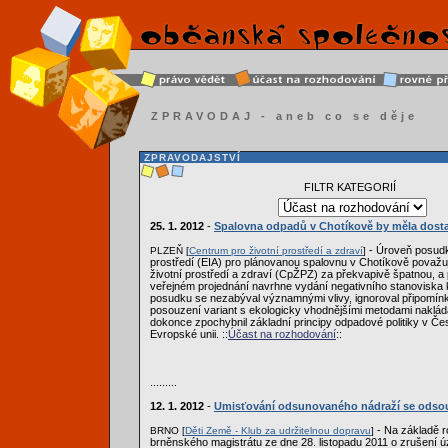
ZPRAVODAJ - aneb co se děje
ZPRAVODAJSTVÍ
FILTR KATEGORIÍ
25. 1. 2012
-
Spalovna odpadů v Chotíkově by měla dost
- Úroveň posudku
PLZEŇ [
Centrum pro životní prostředí a zdraví
]
prostředí (EIA) pro plánovanou spalovnu v Chotíkově považ
životní prostředí a zdraví (CpŽPZ) za překvapivě špatnou, a
veřejném projednání navrhne vydání negativního stanoviska 
posudku se nezabýval významnými vlivy, ignoroval připomínky
posouzení variant s ekologicky vhodnějšími metodami naklád
dokonce zpochybnil základní principy odpadové politiky v Če
Evropské unii. ::
Účast na rozhodování
::
.........
12. 1. 2012
-
Umisťování odsunovaného nádraží se odsouv
- Na základě r
BRNO [
Děti Země - Klub za udržitelnou dopravu
]
brněnského magistrátu ze dne 28. listopadu 2011 o zrušení 