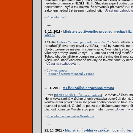
nevládní organizace NESEHNUTÍ. Stavební expert budovu za
dokumentací. Vyšlo tak najevo, že stavebník při stavbě BA
zákonem nedodržel územní rozhodnutí. ::
Účast na rozhodov
•
Více informací
.........
5. 12. 2011
-
Ministerstvo životního prostředí nechává již
kácení
- Vinou otálení 
PRAHA [
Arnika - Centrum pro podporu občanů
]
prostředí již dva roky chybí vyhláška, která by zamezila ne
úbytku zeleně ve městech i volné krajině. Nyní totiž lze bez 
všechny stromy, které ve výši 130 cm nad zemí mají menší 
Tohoto obvodu některé pomalu rostoucí dřeviny dosáhnou až 
věku. Jiné, například ovocné dřeviny do takové tloušťky ned
::
Účast na rozhodování
::
•
Celý text petice
•
Podrobné statistiky kácení v Praze
.........
2. 11. 2011
-
V Líšni začíná nezákonná stavba
- V městské části Brn
BRNO [
NESEHNUTÍ/ AK Šikola a partneři
]
Horníkova začíná v těchto dnech výstavba bytových domů. 
kontroverzní projekt na místě pokáceného borového háje. In
stavební povolení. Ohání se pouze certifikátem autorizované
platnost posuzuje Ministerstvo pro místní rozvoj. ::
Účast na r
•
Více informací na webu Nesehnutí
.........
21. 10. 2011
-
Magistrátní vyhláška zakáže moderní urba