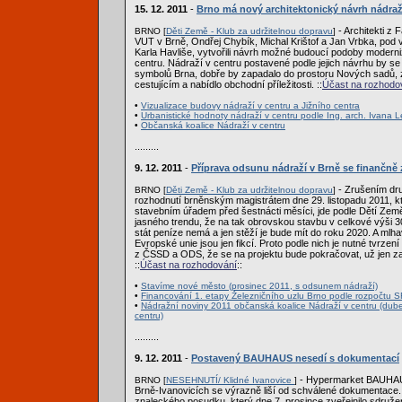
15. 12. 2011
-
Brno má nový architektonický návrh nádraž
- Architekti z 
BRNO [
Děti Země - Klub za udržitelnou dopravu
]
VUT v Brně, Ondřej Chybík, Michal Krištof a Jan Vrbka, pod
Karla Havliše, vytvořili návrh možné budoucí podoby modern
centru. Nádraží v centru postavené podle jejich návrhu by se
symbolů Brna, dobře by zapadalo do prostoru Nových sadů, z
cestujícím a nabídlo obchodní příležitosti. ::
Účast na rozhodo
•
Vizualizace budovy nádraží v centru a Jižního centra
•
Urbanistické hodnoty nádraží v centru podle Ing. arch. Ivana L
•
Občanská koalice Nádraží v centru
.........
9. 12. 2011
-
Příprava odsunu nádraží v Brně se finančně 
- Zrušením dr
BRNO [
Děti Země - Klub za udržitelnou dopravu
]
rozhodnutí brněnským magistrátem dne 29. listopadu 2011, k
stavebním úřadem před šestnácti měsíci, jde podle Dětí Země
jasného trendu, že na tak obrovskou stavbu v celkové výši 3
stát peníze nemá a jen stěží je bude mít do roku 2020. A mlh
Evropské unie jsou jen fikcí. Proto podle nich je nutné tvrzení
z ČSSD a ODS, že se na projektu bude pokračovat, už jen za
::
Účast na rozhodování
::
•
Stavíme nové město (prosinec 2011, s odsunem nádraží)
•
Financování 1. etapy Železničního uzlu Brno podle rozpočtu S
•
Nádražní noviny 2011 občanská koalice Nádraží v centru (dub
centru)
.........
9. 12. 2011
-
Postavený BAUHAUS nesedí s dokumentací
- Hypermarket BAUHAU
BRNO [
NESEHNUTÍ/ Klidné Ivanovice
]
Brně-Ivanovicích se výrazně liší od schválené dokumentace.
znaleckého posudku, který dne 7. prosince zveřejnilo sdružen