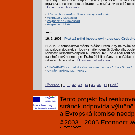
vyhovující, rozložení podpořených organizací není rovnomě
organizace se proto musí obracet na nové a trvale udržitelné 
::
Účast na rozhodování
::
•
1 % pro hodnotnější život - otázky a odpovědi
•
Asignace v Maďarsku
•
Asignace na Slovensku
•
Asignace v Litvě
.........
19. 9. 2003
-
Praha 2 půjčí investorovi na opravu Gröbeho
- Zastupitelstvo městské části Praha 2 by na svém za
PRAHA
schvalovat dodatek smlouvy s nájemcem Gröbeho vily, podle
rekonstrukci tohoto objektu 4,5 milionu Kč. Jde o absurdní p
na jehož nevýhodnost pro Prahu 2 i její občany od počátku 
sdružení Grébovka. ::
Účast na rozhodování
::
•
VINOHRADY.cz - velmi zajímavé informace o dění na Praze 2
•
Oficiální stránky MČ Praha 2
.........
Předchozí
|
1
|
..
|
42
|
43
|
44
|
45
|
46
|
47
|
Další
Tento projekt byl realizo
stránek odpovídá výlučně
a Evropská komise neodpov
©2003 - 2006
Econnect
w