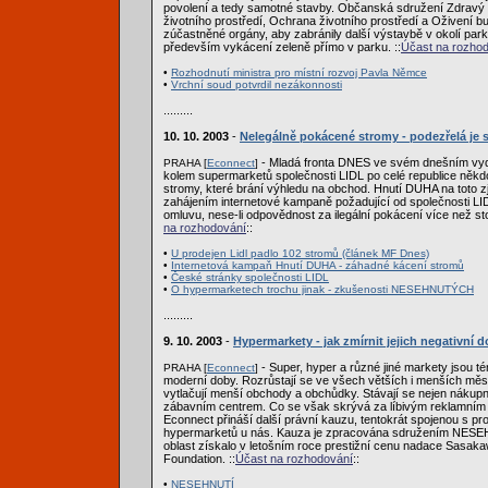
povolení a tedy samotné stavby. Občanská sdružení Zdravý ži
životního prostředí, Ochrana životního prostředí a Oživení 
zúčastněné orgány, aby zabránily další výstavbě v okolí par
především vykácení zeleně přímo v parku. ::
Účast na rozho
•
Rozhodnutí ministra pro místní rozvoj Pavla Němce
•
Vrchní soud potvrdil nezákonnosti
.........
10. 10. 2003
-
Nelegálně pokácené stromy - podezřelá je 
- Mladá fronta DNES ve svém dnešním vydá
PRAHA [
Econnect
]
kolem supermarketů společnosti LIDL po celé republice někd
stromy, které brání výhledu na obchod. Hnutí DUHA na toto zj
zahájením internetové kampaně požadující od společnosti L
omluvu, nese-li odpovědnost za ilegální pokácení více než st
na rozhodování
::
•
U prodejen Lidl padlo 102 stromů (článek MF Dnes)
•
Internetová kampaň Hnutí DUHA - záhadné kácení stromů
•
České stránky společnosti LIDL
•
O hypermarketech trochu jinak - zkušenosti NESEHNUTÝCH
.........
9. 10. 2003
-
Hypermarkety - jak zmírnit jejich negativní 
- Super, hyper a různé jiné markety jsou 
PRAHA [
Econnect
]
moderní doby. Rozrůstají se ve všech větších i menších mě
vytlačují menší obchody a obchůdky. Stávají se nejen nákupní
zábavním centrem. Co se však skrývá za líbivým reklamním
Econnect přináší další právní kauzu, tentokrát spojenou s p
hypermarketů u nás. Kauza je zpracována sdružením NESEH
oblast získalo v letošním roce prestižní cenu nadace Sasak
Foundation. ::
Účast na rozhodování
::
•
NESEHNUTÍ