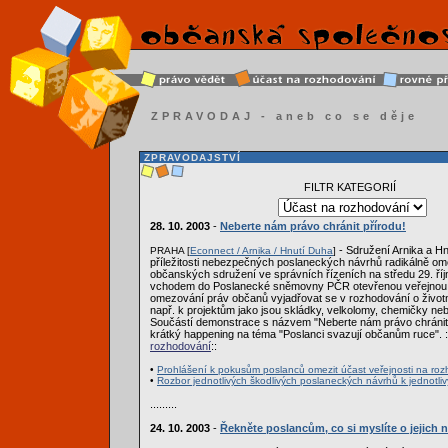
ZPRAVODAJ - aneb co se děje
ZPRAVODAJSTVÍ
FILTR KATEGORIÍ
28. 10. 2003
-
Neberte nám právo chránit přírodu!
- Sdružení Arnika a Hn
PRAHA [
Econnect / Arnika / Hnutí Duha
]
příležitosti nebezpečných poslaneckých návrhů radikálně om
občanských sdružení ve správních řízeních na středu 29. říj
vchodem do Poslanecké sněmovny PČR otevřenou veřejnou d
omezování práv občanů vyjadřovat se v rozhodování o životn
např. k projektům jako jsou skládky, velkolomy, chemičky neb
Součástí demonstrace s názvem "Neberte nám právo chránit 
krátký happening na téma "Poslanci svazují občanům ruce". :
rozhodování
::
•
Prohlášení k pokusům poslanců omezit účast veřejnosti na ro
•
Rozbor jednotlivých škodlivých poslaneckých návrhů k jednotl
.........
24. 10. 2003
-
Řekněte poslancům, co si myslíte o jejich 