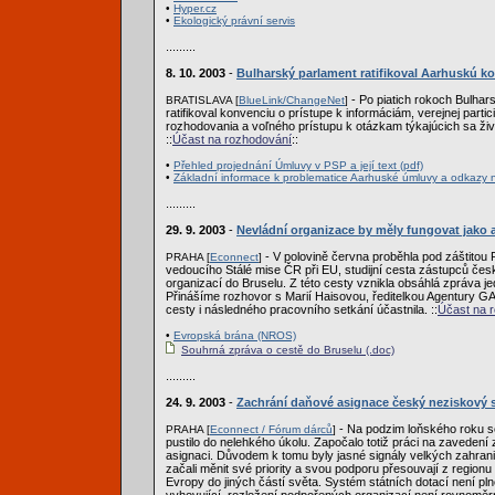
•
Hyper.cz
•
Ekologický právní servis
.........
8. 10. 2003
-
Bulharský parlament ratifikoval Aarhuskú k
- Po piatich rokoch Bulhar
BRATISLAVA [
BlueLink/ChangeNet
]
ratifikoval konvenciu o prístupe k informáciám, verejnej partic
rozhodovania a voľného prístupu k otázkam týkajúcich sa živ
::
Účast na rozhodování
::
•
Přehled projednání Úmluvy v PSP a její text (pdf)
•
Základní informace k problematice Aarhuské úmluvy a odkazy n
.........
29. 9. 2003
-
Nevládní organizace by měly fungovat jako a
- V polovině června proběhla pod záštitou P
PRAHA [
Econnect
]
vedoucího Stálé mise ČR při EU, studijní cesta zástupců če
organizací do Bruselu. Z této cesty vznikla obsáhlá zpráva je
Přinášíme rozhovor s Marií Haisovou, ředitelkou Agentury GAI
cesty i následného pracovního setkání účastnila. ::
Účast na 
•
Evropská brána (NROS)
Souhrná zpráva o cestě do Bruselu (.doc)
.........
24. 9. 2003
-
Zachrání daňové asignace český neziskový 
- Na podzim loňského roku 
PRAHA [
Econnect / Fórum dárců
]
pustilo do nelehkého úkolu. Započalo totiž práci na zaveden
asignaci. Důvodem k tomu byly jasné signály velkých zahrani
začali měnit své priority a svou podporu přesouvají z regionu
Evropy do jiných částí světa. Systém státních dotací není pln