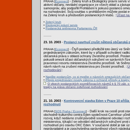
- Zelený kruh a Ekologický právní servis 
PRAHA [
Econnect
]
aktivní občany, nevládní organizace ze všech oblatí a zástu
samospráv, aby podpořili Prohlášení k pokusů poslanců omezi
na rozhodování. Svůj souhlas s prohlášením můžete poslat 
na Zelený kruh a předsedům poslaneckých klubů. ::
Účast na
•
Zelený kruh
•
Ekologický právní servis
•
Poslanecká sněmovna Parlamentu ČR
.........
23. 10. 2003
-
Poslanci navrhují zrušit některá občanská 
- Čtyři poslanci předložili toto úterý ve S
PRAHA [
Econnect
]
projednávaným zákonům, které by v případě schválení radik
občanská práva v oblasti ochrany životního prostředí. Posla
pokusili omezit účast občanských sdružení ve správních říz
pravomoci resortu ministerstva životního prostředí. Ve Sně
návrh návrh na zrušení ministerstva pro životní prostředí. ::
Ú
rozhodování
::
•
Napište poslancům, co si myslíte o návrzích omezujících obča
•
Přepis projednávání novely zákona o ochraně přírody a krajiny
O vlivech poslaneckých pozměňovacích návrhů k § 70 zák. o 
krajiny na práva občanů ovlivňovat rozhodování
.........
21. 10. 2003
-
Kontroverzní stavba Eden v Praze 10 přišl
rozhodnutí
- Další krok na cestě proti st
PRAHA [
SOS Praha / Econnect
]
obchodně-kulturního centra Eden společnosti Carrefour učinil 
rozvoj, když nedávno zrušil původně souhlasné odvolací roz
ministerstva, týkající se odvolání občanských sdružení prot
rozhodnutí pro stavbu OKC Eden. V současné době je tak úz
neprávoplatné a je zpochybněna oprávněnost všech následuj