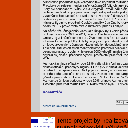
Mimořádná pozornost byla věnována také urychlení ratifikač
Protokolu o registrech úniků a přenosů znečišťujících látek (
který byl podepsán v květnu 2003 v Kyjevě. Právě kvůli stál
ratifikací ani 5 let od podpisu nevstoupil tento protokol v platn
vysokých představitelů smluvních stran Aarhuské úmluvy vě
podmínek pro vnitrostátní schválení Protokolu PRTR předse
ministra životního prostředí České republiky Jan Dusík, který
o tom, že ČR právě tento měsíc ratifikační proces zahájila.
Na závěr rižského jednání Aarhuské úmluvy byl zvolen před
úmluvy na období 2008 – 2011, tedy do Čtvrtého zasedání sm
Úmluvy, první náměstek ministra životního prostředí ČR Jan 
v historii České republiky, kdy byl nejvyšším představitelem 
smlouvy zvolen její zástupce. Naposledy byl do podobné fun
zasedání smluvních stran Montrealského protokolu o látkách,
ozonovou vrstvu, zvolen v listopadu 2003 tehdejší ministr živ
Ambrozek, dnešní předseda Výboru pro životní prostředí P
PČR.
Aarhuská úmluva přijatá v roce 1998 v dánském Aarhusu zavr
demokratizační procesy v regionu EHK OSN v oblasti ochran
prostředí, zahájené v roce 1991 přijetím Úmluvy o posuzování
prostředí přesahujících hranice států v Helsinkách a odstar
„Životní prostředí pro Evropu“ v červnu 1991 v Dobříši. Za Č
Aarhuskou úmluvu podepsal v roce 1998 přímo v Aarhusu tehd
životního prostředí Martin Bursík. Ratifikována byla 6. červe
Komentáře
< zpět do souhrnu zpráv
Tento projekt byl realizo
stránek odpovídá výlučně