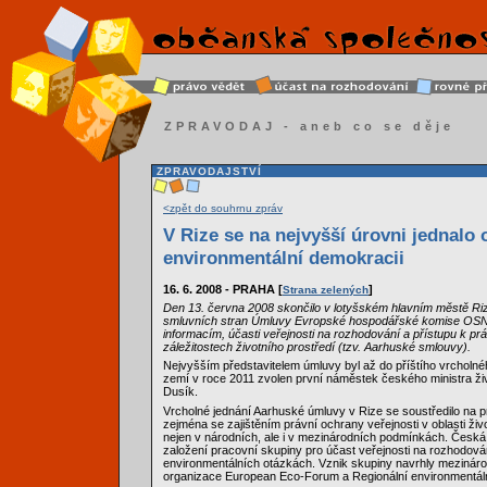
ZPRAVODAJ - aneb co se děje
ZPRAVODAJSTVÍ
<zpět do souhrnu zpráv
V Rize se na nejvyšší úrovni jednalo 
environmentální demokracii
16. 6. 2008 - PRAHA [
]
Strana zelených
Den 13. června 2008 skončilo v lotyšském hlavním městě Riz
smluvních stran Úmluvy Evropské hospodářské komise OSN 
informacím, účasti veřejnosti na rozhodování a přístupu k pr
záležitostech životního prostředí (tzv. Aarhuské smlouvy).
Nejvyšším představitelem úmluvy byl až do příštího vrcholn
zemí v roce 2011 zvolen první náměstek českého ministra živ
Dusík.
Vrcholné jednání Aarhuské úmluvy v Rize se soustředilo na 
zejména se zajištěním právní ochrany veřejnosti v oblasti živ
nejen v národních, ale i v mezinárodních podmínkách. Česká
založení pracovní skupiny pro účast veřejnosti na rozhodová
environmentálních otázkách. Vznik skupiny navrhly mezináro
organizace European Eco-Forum a Regionální environmentál