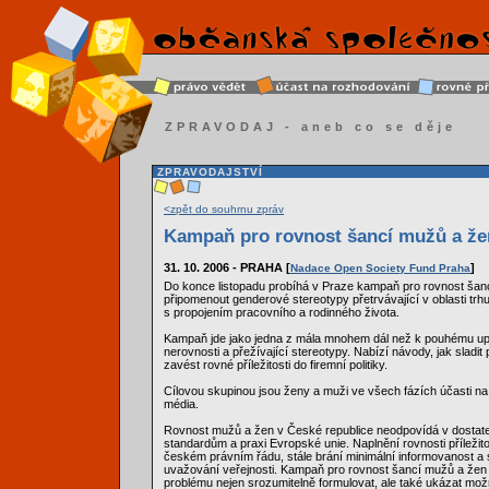
ZPRAVODAJ - aneb co se děje
ZPRAVODAJSTVÍ
<zpět do souhrnu zpráv
Kampaň pro rovnost šancí mužů a že
31. 10. 2006 - PRAHA [
]
Nadace Open Society Fund Praha
Do konce listopadu probíhá v Praze kampaň pro rovnost šanc
připomenout genderové stereotypy přetrvávající v oblasti trhu
s propojením pracovního a rodinného života.
Kampaň jde jako jedna z mála mnohem dál než k pouhému u
nerovnosti a přežívající stereotypy. Nabízí návody, jak sladit p
zavést rovné příležitosti do firemní politiky.
Cílovou skupinou jsou ženy a muži ve všech fázích účasti na
média.
Rovnost mužů a žen v České republice neodpovídá v dostat
standardům a praxi Evropské unie. Naplnění rovnosti příležito
českém právním řádu, stále brání minimální informovanost a 
uvažování veřejnosti. Kampaň pro rovnost šancí mužů a žen
problému nejen srozumitelně formulovat, ale také ukázat mož