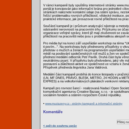
V rámci kampaně byly spuštěny internetové stránky www.m
portál je koncipován jako informační brána pro jednotlivé cílo
stránkách naleznete kontaktní údaje (na státní správu, nezi
řešící problematiku rovných příležitostí, vědecké instituce, po
praktické informace, jak prosazovat rovné příležitosti na praco
Součástí kampaně je i průzkum analyzující nástroje a metod
odstranění nerovností na pracovním trhu. Průzkumu se účas
organizace veřejné správy, které již mají zkušenosti se zav
příležitostí na pracovišti nebo jsou s problematikou alespoň
Pro média byl na konci září uspořádán workshop na téma "Uka
ti povím...". Na workshopu byly předneseny příspěvky o vliv
představ o mužích a ženách na programovém uspořádání médi
médií na posilování společenských rolí mužů a žen ve společ
přednesl mediální odborník Petr Pavlík. Druhá část byla vě
neutrálnímu psaní. V příspěvku bylo předvedeno, jaký vliv m
postavení a důležitosti aktivit ve společnosti ve vztahu k ž
Příspěvek přednesla lingvistka Jana Valdrová.
Mediální část kampaně probíhá do konce listopadu v pražsk
(LN, MF DNES, PRÁVO, BLESK, METRO, 24 HODIN a ME
EXPRES) a na velkoformátových plakátech venkovní reklamy
Kampaň pro rovnost šancí - realizovaná Nadací Open Societ
komunikační agenturou Creative Bazaar, s.r.o. - je spolufi
sociálním fondem a státním rozpočtem České republiky.
•
www.muziazeny.cz - stránky kampaně a informační stránky
Komentáře
< zpět do souhrnu zpráv