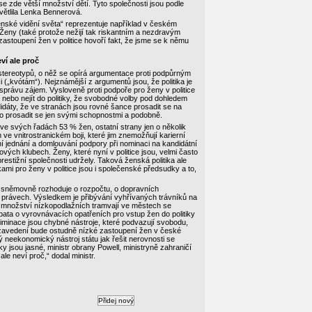
 se zde větší množství dětí. Tyto společnosti jsou podle
světlila Lenka Bennerová.
ženské vidění světa“ reprezentuje například v českém
Ženy (také protože nežijí tak riskantním a nezdravým
zastoupení žen v politice hovoří fakt, že jsme se k němu
ví ale proč
 stereotypů, o něž se opírá argumentace proti podpůrným
 („kvótám“). Nejznámější z argumentů jsou, že politika je
správu zájem. Vysloveně proti podpoře pro ženy v politice
 nebo nejít do politiky, že svobodné volby pod dohledem
didáty, že ve stranách jsou rovné šance prosadit se na
ho prosadit se jen svými schopnostmi a podobně.
 ve svých řadách 53 % žen, ostatní strany jen o několik
e vnitrostranickém boji, které jim znemožňují karierní
lní jednání a domlouvání podpory při nominaci na kandidátní
lfových klubech. Ženy, které nyní v politice jsou, velmi často
stižní společnosti udržely. Taková ženská politika ale
ami pro ženy v politice jsou i společenské předsudky a to,
 sněmovně rozhoduje o rozpočtu, o dopravních
ých právech. Výsledkem je přibývání vyhřívaných trávníků na
 a množství nízkopodlažních tramvají ve městech se
bata o vyrovnávacích opatřeních pro vstup žen do politiky
riminace jsou chybné nástroje, které podvazují svobodu,
ch zavedení bude ostudně nízké zastoupení žen v české
diný neekonomický nástroj státu jak řešit nerovnosti se
ky jsou jasné, ministr obrany Powell, ministryně zahraničí
le neví proč,“ dodal ministr.