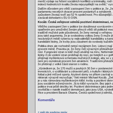
menší výdaje na řešení sociálních konfliktů a kriminality, rodí
indexů hodnotících kvalitu života nejvyspělejší na světě,“ vy
Dalším důvodem pro větší zastoupení žen v politice je, že „
parlamentu necelých dvacet procent poslankyň a senátorek. 
způsobem života) tvoří asi 52 % společnosti. Pro důstojnější 
zavázali dohodami s EU či OSN.
Kocáb: Česká veřejnost odmítá pozitivní diskriminaci, ne
Většího zastoupení žen v politice lze dosáhnout vyvrácením
opatřením pro umožnění ženám převzít větší díl politické moci
tradičně mužské pole působnosti, že ženy nemají o veřejnou 
jsou také argumenty, že je svobodnou volbou ženy či muže jít
nezávislých médií vyberou ty nejkvalitnější kandidátky a kan
kandidátní listiny, že kvóty jsou zásahem do svobody každé
Politika dnes ale rozhodně netrpí nezájmem žen. Lidovci mají
procent méně. Pravdou je, že ženy čelí výrazným překážkám v
růst. Fungování stran si totiž muži utvářejí na míru. Neformá
listiny či do vedení stran probíhají do noci, po hotelích a v go
přejímají myšlenková schemata mužských kolegů, aby se v pre
není pro osmdesát procent žen atraktivní. Tradičními překážk
že přebírají z velké části starost o rodinu.
„Výsledkem je, že 170 mužů a pouhých 30 žen v poslanecké
investicích, o vzdělávání a zdravotní péči, o kultuře i lidsk
fotbal a jiné míčové sporty. Azylové domy se přitom zavírají
nikterak výrazně nezvyšuje,“ řekl ministr Michael Kocáb. „De
je u nás rámována myšlenkovým klišé: kvóty a pozitivní disk
jsou sociálním inženýrstvím. Já to klišé vyvracím. Bez jeji
politice trvat ještě desítky let. Pozitivní diskriminace jako je
osvědčila v natolik tradiční demokracii, jako jsou USA, výsled
Rice a prezident Barack Obama. Česká společnost ji odmítá, a
Komentáře
< zpět do souhrnu zpráv