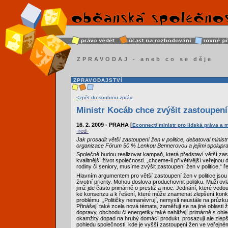
ZPRAVODAJ - aneb co se děje
ZPRAVODAJSTVÍ
<zpět do souhrnu zpráv
Ministr Kocáb chce zvýšit zastoupení 
16. 2. 2009 - PRAHA [
Econnect/ ministr pro lidská práva a 
-red-
Jak prosadit větší zastoupení žen v politice, debatoval minis
organizace Fórum 50 % Lenkou Bennerovou a jejími spolupr
Společně budou realizovat kampaň, která představí větší zast
kvalitnější život společnosti. „chceme-li přívětivější veřejnou
rodiny či seniory, musíme zvýšit zastoupení žen v politice,“ řek
Hlavním argumentem pro větší zastoupení žen v politice jsou 
životní priority. Mohou doslova produchovnit politiku. Muži ovlá
jimž jde často primárně o prestiž a moc. Jednání, které vedou
ke konsenzu a k řešení, které může znamenat zlepšení konkr
problému. „Političky nemanévrují, nemyslí neustále na průzk
Přinášejí také zcela nová témata, zaměřují se na jiné oblasti
dopravy, obchodu či energetiky také nahlížejí primárně s ohle
okamžitý dopad na hrubý domácí produkt, prosazují ale zlepš
pohledu společnosti, kde je vyšší zastoupení žen ve veřejné