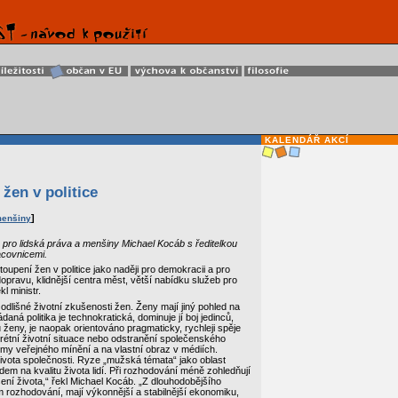
KALENDÁŘ AKCÍ
žen v politice
]
menšiny
tr pro lidská práva a menšiny Michael Kocáb s ředitelkou
acovnicemi.
oupení žen v politice jako naději pro demokracii a pro
 dopravu, klidnější centra měst, větší nabídku služeb pro
l ministr.
odlišné životní zkušenosti žen. Ženy mají jiný pohled na
daná politika je technokratická, dominuje jí boj jedinců,
 ženy, je naopak orientováno pragmaticky, rychleji spěje
étní životní situace nebo odstranění společenského
umy veřejného mínění a na vlastní obraz v médiích.
 života společnosti. Ryze „mužská témata“ jako oblast
dem na kvalitu života lidí. Při rozhodování méně zohledňují
ení života,“ řekl Michael Kocáb. „Z dlouhodobějšího
m rozhodování, mají výkonnější a stabilnější ekonomiku,