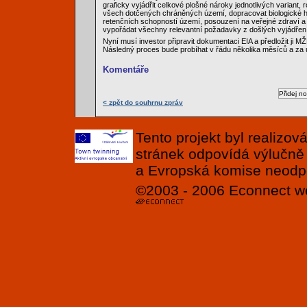
graficky vyjádřit celkové plošné nároky jednotlivých variant, 
všech dotčených chráněných území, dopracovat biologické 
retenčních schopností území, posouzení na veřejné zdraví a 
vypořádat všechny relevantní požadavky z došlých vyjádření
Nyní musí investor připravit dokumentaci EIA a předložit ji M
Následný proces bude probíhat v řádu několika měsíců a za ú
Komentáře
< zpět do souhrnu zpráv
Tento projekt byl realizo
stránek odpovídá výlučně
a Evropská komise neodpov
©2003 - 2006
Econnect
w