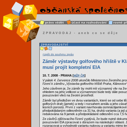
ZPRAVODAJ - aneb co se děje
ZPRAVODAJSTVÍ
<zpět do souhrnu zpráv
Záměr výstavby golfového hřiště v Kl
musí projít kompletní EIA
10. 7. 2008 - PRAHA [
]
MŽP ČR
V pátek 4. července 2008 ukončilo Ministerstvo životního pros
řízení k záměru „Výstavba golfového hřiště Praha, Klánovice“
Jeho závěrem je, že záměr by mohl mít významný vliv na živo
ohledem na jeho velikost a významnost bude tedy dále posu
posuzování vlivů na životní prostředí.
Záměr byl předložen ve dvou variantách, které se od sebe liš
golfových drah (jamek) a tedy i rozsahem areálu a jeho zás
lesních porostů. První z variant navrhovala osmnáctijamkové 
předpokládaným odlesněním ca 31 ha, druhá varianta (a její p
redukována na 9 jamek a předpokládané odlesnění cca 7,5 h
Ze závěrů zjišťovacího řízení vyplývá, že bude nutné dokume
posuzování EIA zpracovat s důrazem na následující oblasti. J
rozpracovat a vyhodnotit variantu nulovou a variantu mimo l