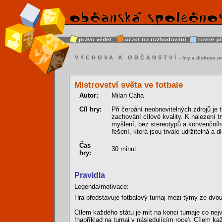
VÝCHOVA K OBČANSTVÍ
- hry a diskuse pr
Mistrovství světa ve fotbale
Autor:
Milan Caha
Cíl hry:
Při čerpání neobnovitelných zdrojů je 
zachování cílové kvality. K nalezení tr
myšlení, bez stereotypů a konvenční
řešení, která jsou trvale udržitelná a
Čas
30 minut
hry:
Pravidla
Legenda/motivace:
Hra představuje fotbalový turnaj mezi týmy ze dvou
Cílem každého státu je mít na konci turnaje co nej
(například na turnaj v následujícím roce). Cílem ka