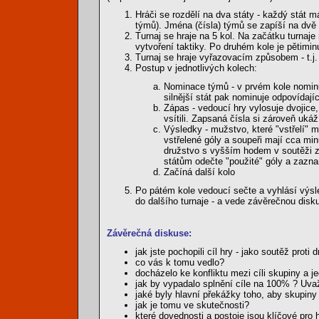
Hráči se rozdělí na dva státy - každý stát 
týmů). Jména (čísla) týmů se zapíší na dvě 
Turnaj se hraje na 5 kol. Na začátku turnaje
vytvoření taktiky. Po druhém kole je pětimi
Turnaj se hraje vyřazovacím způsobem - t.
Postup v jednotlivých kolech:
Nominace týmů - v prvém kole nominu
silnější stát pak nominuje odpovídají
Zápas - vedoucí hry vylosuje dvojice, 
vsítili. Zapsaná čísla si zároveň ukáž
Výsledky - mužstvo, které "vstřelí"
vstřelené góly a soupeři mají cca min
družstvo s vyšším hodem v soutěži z
státům odečte "použité" góly a zazn
Začíná další kolo
Po pátém kole vedoucí sečte a vyhlásí výsle
do dalšího turnaje - a vede závěrečnou disku
Závěrečná diskuse:
jak jste pochopili cíl hry - jako soutěž pr
co vás k tomu vedlo?
docházelo ke konfliktu mezi cíli skupiny a 
jak by vypadalo splnění cíle na 100% ? Uva
jaké byly hlavní překážky toho, aby skupiny 
jak je tomu ve skutečnosti?
které dovednosti a postoje jsou klíčové pro