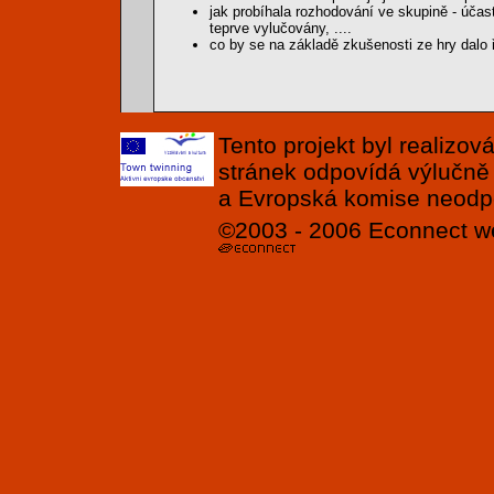
jak probíhala rozhodování ve skupině - úča
teprve vylučovány, ....
co by se na základě zkušenosti ze hry dalo ř
Tento projekt byl realizo
stránek odpovídá výlučně
a Evropská komise neodpov
©2003 - 2006
Econnect
w