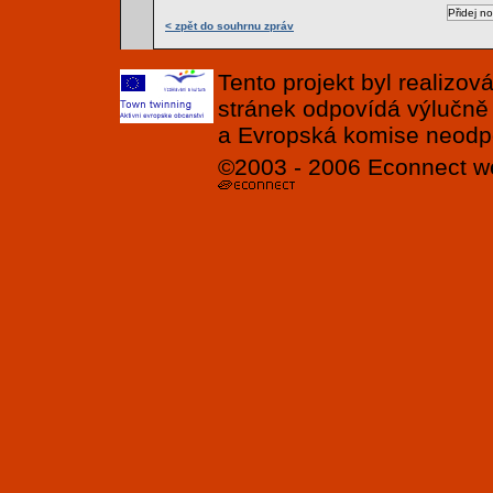
< zpět do souhrnu zpráv
Tento projekt byl realizo
stránek odpovídá výlučně
a Evropská komise neodpov
©2003 - 2006
Econnect
w