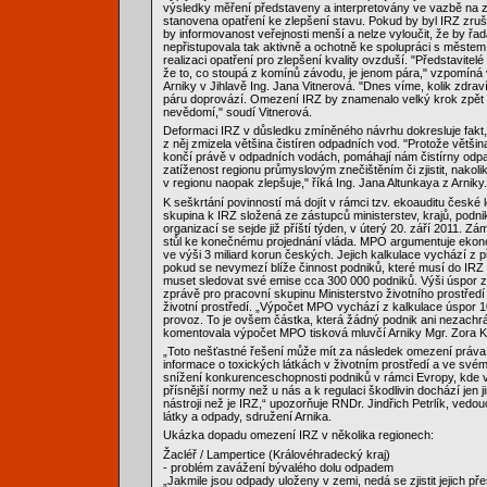
výsledky měření představeny a interpretovány ve vazbě na z
stanovena opatření ke zlepšení stavu. Pokud by byl IRZ zru
by informovanost veřejnosti menší a nelze vyloučit, že by řa
nepřistupovala tak aktivně a ochotně ke spolupráci s městem
realizaci opatření pro zlepšení kvality ovzduší. "Představitelé
že to, co stoupá z komínů závodu, je jenom pára," vzpomín
Arniky v Jihlavě Ing. Jana Vitnerová. "Dnes víme, kolik zdraví
páru doprovází. Omezení IRZ by znamenalo velký krok zpě
nevědomí," soudí Vitnerová.
Deformaci IRZ v důsledku zmíněného návrhu dokresluje fakt,
z něj zmizela většina čistíren odpadních vod. "Protože větši
končí právě v odpadních vodách, pomáhají nám čistírny odp
zatíženost regionu průmyslovým znečištěním či zjistit, nakolik
v regionu naopak zlepšuje," říká Ing. Jana Altunkaya z Arniky.
K seškrtání povinností má dojít v rámci tzv. ekoauditu české l
skupina k IRZ složená ze zástupců ministerstev, krajů, podni
organizací se sejde již příští týden, v úterý 20. září 2011. Z
stůl ke konečnému projednání vláda. MPO argumentuje eko
ve výši 3 miliard korun českých. Jejich kalkulace vychází z 
pokud se nevymezí blíže činnost podniků, které musí do IRZ
muset sledovat své emise cca 300 000 podniků. Výši úspor 
zprávě pro pracovní skupinu Ministerstvo životního prostřed
životní prostředí. „Výpočet MPO vychází z kalkulace úspor 10
provoz. To je ovšem částka, která žádný podnik ani nezachrán
komentovala výpočet MPO tisková mluvčí Arniky Mgr. Zora K
„Toto nešťastné řešení může mít za následek omezení práva 
informace o toxických látkách v životním prostředí a ve sv
snížení konkurenceschopnosti podniků v rámci Evropy, kde v
přísnější normy než u nás a k regulaci škodlivin dochází jen ji
nástroji než je IRZ,“ upozorňuje RNDr. Jindřich Petrlík, ved
látky a odpady, sdružení Arnika.
Ukázka dopadu omezení IRZ v několika regionech:
Žacléř / Lampertice (Královéhradecký kraj)
- problém zavážení bývalého dolu odpadem
„Jakmile jsou odpady uloženy v zemi, nedá se zjistit jejich př