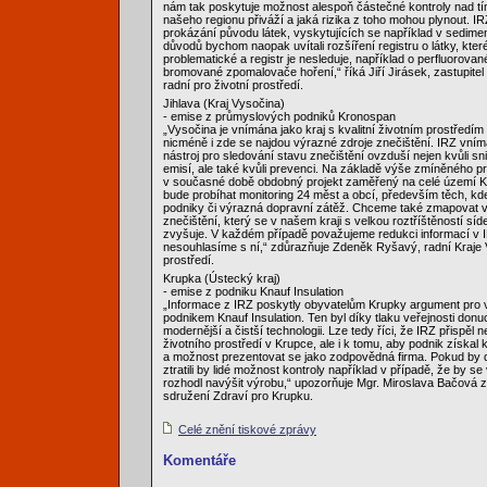
nám tak poskytuje možnost alespoň částečné kontroly nad tí
našeho regionu přiváží a jaká rizika z toho mohou plynout. 
prokázání původu látek, vyskytujících se například v sedime
důvodů bychom naopak uvítali rozšíření registru o látky, kter
problematické a registr je nesleduje, například o perfluorovan
bromované zpomalovače hoření,“ říká Jiří Jirásek, zastupitel
radní pro životní prostředí.
Jihlava (Kraj Vysočina)
- emise z průmyslových podniků Kronospan
„Vysočina je vnímána jako kraj s kvalitní životním prostředí
nicméně i zde se najdou výrazné zdroje znečištění. IRZ vním
nástroj pro sledování stavu znečištění ovzduší nejen kvůli sn
emisí, ale také kvůli prevenci. Na základě výše zmíněného p
v současné době obdobný projekt zaměřený na celé území K
bude probíhat monitoring 24 měst a obcí, především těch, k
podniky či výrazná dopravní zátěž. Chceme také zmapovat vl
znečištění, který se v našem kraji s velkou roztříštěností síde
zvyšuje. V každém případě považujeme redukci informací v I
nesouhlasíme s ní,“ zdůrazňuje Zdeněk Ryšavý, radní Kraje 
prostředí.
Krupka (Ústecký kraj)
- emise z podniku Knauf Insulation
„Informace z IRZ poskytly obyvatelům Krupky argument pro 
podnikem Knauf Insulation. Ten byl díky tlaku veřejnosti don
modernější a čistší technologii. Lze tedy říci, že IRZ přispěl 
životního prostředí v Krupce, ale i k tomu, aby podnik získa
a možnost prezentovat se jako zodpovědná firma. Pokud by 
ztratili by lidé možnost kontroly například v případě, že by s
rozhodl navýšit výrobu,“ upozorňuje Mgr. Miroslava Bačová
sdružení Zdraví pro Krupku.
Celé znění tiskové zprávy
Komentáře