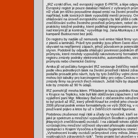
„IRZ vznikl dříve, než evropský registr E-PRTR, a lépe odpov
Evropský registr je pouze databází hlášení z vybraných prů
níž však jen těžko posoudíme dopad emisí na životní prostřed
například, kolik toxických látek vypouštějí menší provozy.
ohlašování na úroveň evropského registru by lidé přišli o cel
znečišťování svého životního prostředí průmyslem, neboť do 
prakticky totožné podniky, které podléhají integrovanému pov
nad kterými již je kontrola,“ vysvětluje Ing. Jana Altunkaya z 
kampaně Budoucnost bez jedů.
Do registru by nadále už nemusely své emise hlásit firmy vyrá
z plastů a laminátů. Právě tyto podniky jsou přitom často dův
obyvatel na nepříjemný zápach, jehož původcem je potenciál
styren. Podobně by odpadla ohlašující povinnost podnikům d
průmyslu, které mnohdy vypouštějí rakovinotvorný formaldeh
registru zmizely podniky elektronického, automobilového, stro
průmyslu nebo chemické čistírny.
Arnika již od počátku fungování IRZ sestavuje žebříčky nejvě
podle vlivu jednotlivých látek na životní prostředí i lidské z
podařilo prosadit jeho návrh, byly by tyto žebříčky velmi zkr
mohou být tabulky pro karcinogenní látky pro celou Českou re
zmizely firmy na prvních třech místech. Ještě hůře by dopadl
kde by zmizelo až 90 % údajů.
IRZ pomohl již mnoha lidem. Příkladem je kauza podniku Knauf 
v Krupce na Teplicku, kde byli lidé obtěžováni zápachem z to
vyjádření paní Mgr. Miloslavy Bačové z občanského sdružení
to byl právě až IRZ, který přiměl Knauf ke změně jeho chová
2006 přiznal podnik emise formaldehydu ve výši 3500 kg, v r
používané pojivo a letos by už v žebříčcích neměl figurovat.
Podobnou zkušenost mají i lidé a úřady na Vysočině, kteří se
jaké je spektrum a množství vypouštěných škodlivin u jednoh
jihlavských znečišťovatelů ovzduší. I na základě tohoto zjištěn
vzrůstajícímu množství stížností obyvatel přistoupilo statutár
spolupráci s Krajem Vysočina a Krajskou hygienickou stanicí k
„Vyhodnocení kvality ovzduší průmyslové zóny města Jihlav
vyplývajících zdravotních rizik“. Tento projekt byl ukončen v