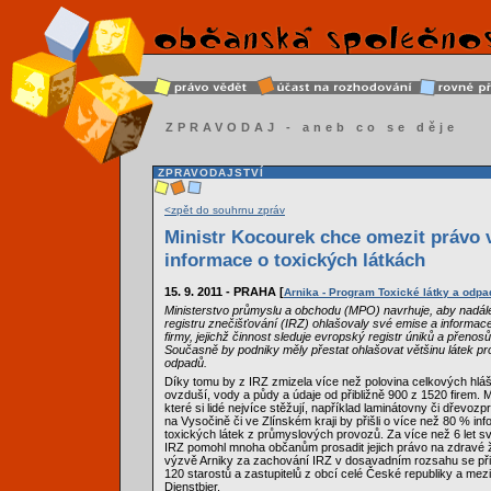
ZPRAVODAJ - aneb co se děje
ZPRAVODAJSTVÍ
<zpět do souhrnu zpráv
Ministr Kocourek chce omezit právo v
informace o toxických látkách
15. 9. 2011 - PRAHA [
Arnika - Program Toxické látky a odpa
Ministerstvo průmyslu a obchodu (MPO) navrhuje, aby nadál
registru znečišťování (IRZ) ohlašovaly své emise a informac
firmy, jejichž činnost sleduje evropský registr úniků a přeno
Současně by podniky měly přestat ohlašovat většinu látek 
odpadů.
Díky tomu by z IRZ zmizela více než polovina celkových hlá
ovzduší, vody a půdy a údaje od přibližně 900 z 1520 firem. Me
které si lidé nejvíce stěžují, například laminátovny či dřevozp
na Vysočině či ve Zlínském kraji by přišli o více než 80 % inf
toxických látek z průmyslových provozů. Za více než 6 let s
IRZ pomohl mnoha občanům prosadit jejich právo na zdravé ži
výzvě Arniky za zachování IRZ v dosavadním rozsahu se připo
120 starostů a zastupitelů z obcí celé České republiky a mezi n
Dienstbier.