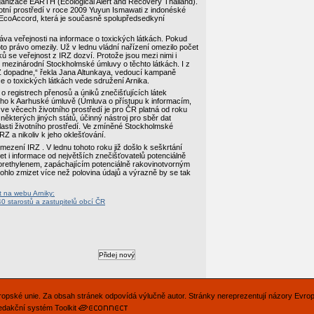
ganizace EARTH (Ecological Alert and Recovery Thailand).
votní prostředí v roce 2009 Yuyun Ismawati z indonéské
EcoAccord, která je současně spolupředsedkyní
áva veřejnosti na informace o toxických látkách. Pokud
o právo omezily. Už v lednu vládní nařízení omezilo počet
ů se veřejnost z IRZ dozví. Protože jsou mezi nimi i
m mezinárodní Stockholmské úmluvy o těchto látkách. I z
RZ dopadne,“ řekla Jana Altunkaya, vedoucí kampaně
e o toxických látkách vede sdružení Arnika.
 o registrech přenosů a úniků znečišťujících látek
ného k Aarhuské úmluvě (Úmluva o přístupu k informacím,
 ve věcech životního prostředí je pro ČR platná od roku
některých jiných států, účinný nástroj pro sběr dat
lasti životního prostředí. Ve zmíněné Stockholmské
Z a nikoliv k jeho oklešťování.
ezení IRZ . V lednu tohoto roku již došlo k seškrtání
t i informace od největších znečišťovatelů potenciálně
lorethylenem, zapáchajícím potenciálně rakovinotvorným
hlo zmizet více než polovina údajů a výrazně by se tak
ít na webu Arniky:
 starostů a zastupitelů obcí ČR
Evropské unie. Za obsah stránek odpovídá výlučně autor. Stránky nereprezentují názory Evro
edakční systém Toolkit