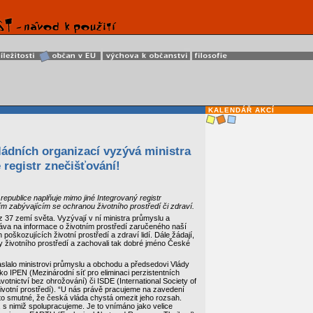
KALENDÁŘ AKCÍ
ádních organizací vyzývá ministra
registr znečišťování!
epublice naplňuje mimo jiné Integrovaný registr
ím zabývajícím se ochranou životního prostředí či zdraví.
 37 zemí světa. Vyzývají v ní ministra průmyslu a
áva na informace o životním prostředí zaručeného naší
poškozujících životní prostředí a zdraví lidí. Dále žádají,
any životního prostředí a zachovali tak dobré jméno České
slalo ministrovi průmyslu a obchodu a předsedovi Vlády
o IPEN (Mezinárodní síť pro eliminaci perzistentních
tnictví bez ohrožování) či ISDE (International Society of
ivotní prostředí). “U nás právě pracujeme na zavedení
oto smutné, že česká vláda chystá omezit jeho rozsah.
, s nimiž spolupracujeme. Je to vnímáno jako velice