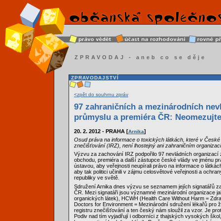
ZPRAVODAJ - aneb co se děje
ZPRAVODAJSTVÍ
<zpět do souhrnu zpráv
97 zahraničních a mezinárodních nevl
průmyslu a premiéra ČR: Neomezujte 
20. 2. 2012 - PRAHA [
]
Arnika
Osud práva na informace o toxických látkách, které v České r
znečišťování (IRZ), není lhostejný ani zahraničním organizac
Výzvu za zachování IRZ podpořilo 97 nevládních organizací z
obchodu, premiéra a další zástupce české vlády ve jménu pr
ústavou, aby veřejnosti neupírali právo na informace o látkách 
aby tak politici učinili v zájmu celosvětové veřejnosti a ochr
republiky ve světě.
Sdružení Arnika dnes výzvu se seznamem jejích signatářů za
ČR. Mezi signatáři jsou významné mezinárodní organizace jak
organických látek), HCWH (Health Care Without Harm = Zdravo
Doctors for Environment = Mezinárodní sdružení lékařů pro ž
registru znečišťování a ten český nám sloužil za vzor. Je pr
Podiv nad tím vyjadřují i odborníci z thajských vysokých škol