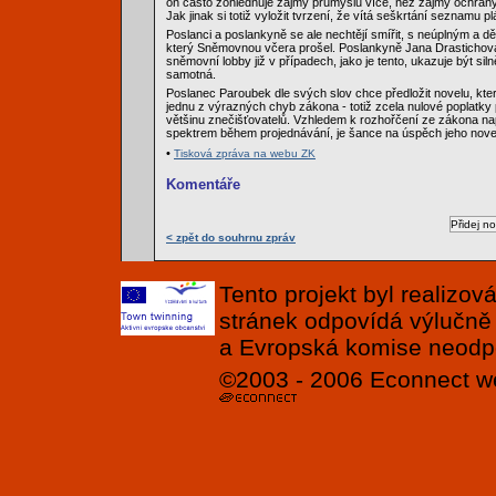
on často zohledňuje zájmy průmyslu více, než zájmy ochrany
Jak jinak si totiž vyložit tvrzení, že vítá seškrtání seznamu p
Poslanci a poslankyně se ale nechtějí smířit, s neúplným a
který Sněmovnou včera prošel. Poslankyně Jana Drastichová
sněmovní lobby již v případech, jako je tento, ukazuje být si
samotná.
Poslanec Paroubek dle svých slov chce předložit novelu, kte
jednu z výrazných chyb zákona - totiž zcela nulové poplatky
většinu znečišťovatelů. Vzhledem k rozhořčení ze zákona nap
spektrem během projednávání, je šance na úspěch jeho nove
•
Tisková zpráva na webu ZK
Komentáře
< zpět do souhrnu zpráv
Tento projekt byl realizo
stránek odpovídá výlučně
a Evropská komise neodpov
©2003 - 2006
Econnect
w