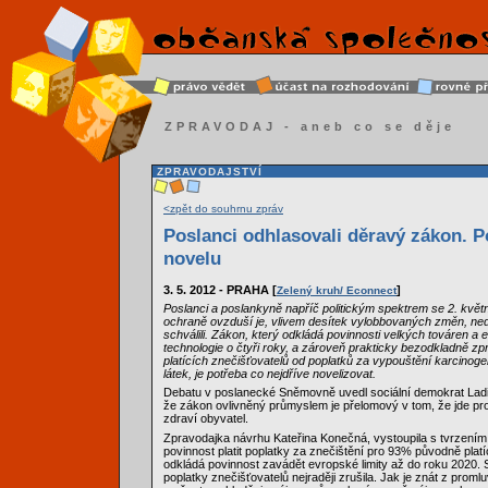
ZPRAVODAJ - aneb co se děje
ZPRAVODAJSTVÍ
<zpět do souhrnu zpráv
Poslanci odhlasovali děravý zákon. P
novelu
3. 5. 2012 - PRAHA [
]
Zelený kruh/ Econnect
Poslanci a poslankyně napříč politickým spektrem se 2. květn
ochraně ovzduší je, vlivem desítek vylobbovaných změn, nedo
schválili. Zákon, který odkládá povinnosti velkých továren a e
technologie o čtyři roky, a zároveň prakticky bezodkladně z
platících znečišťovatelů od poplatků za vypouštění karcinog
látek, je potřeba co nejdříve novelizovat.
Debatu v poslanecké Sněmovně uvedl sociální demokrat Ladis
že zákon ovlivněný průmyslem je přelomový v tom, že jde pro
zdraví obyvatel.
Zpravodajka návrhu Kateřina Konečná, vystoupila s tvrzením
povinnost platit poplatky za znečištění pro 93% původně platí
odkládá povinnost zavádět evropské limity až do roku 2020.
poplatky znečišťovatelů nejraději zrušila. Jak je znát z promlu