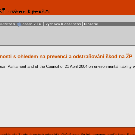
osti s ohledem na prevenci a odstraňování škod na ŽP
an Parliament and of the Council of 21 April 2004 on environmental liability w
Evropské unie. Za obsah stránek odpovídá výlučně autor. Stránky nereprezentují názory Evro