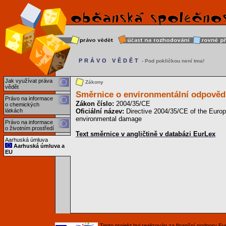
PRÁVO VĚDĚT
- Pod pokličkou není tma!
Jak využívat práva
Zákony
vědět
Směrnice o environmentální odpovědn
Právo na informace
Zákon číslo:
2004/35/CE
o chemických
látkách
Oficiální název:
Directive 2004/35/CE of the Europe
environmental damage
Právo na informace
o životním prostředí
Text směrnice v angličtině v databázi EurLex
Aarhuská úmluva
Aarhuská úmluva a
EU
Tento projekt byl realizován za finanční podpory 