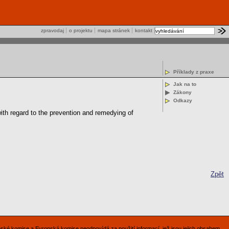
zpravodaj
o projektu
mapa stránek
kontakt
Příklady z praxe
Jak na to
Zákony
Odkazy
ith regard to the prevention and remedying of
Zpět
pské komise a Evropská komise neodpovídá za použití informací, jež jsou jejich obsahem.