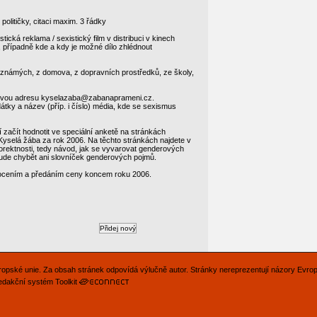
 političky, citaci maxim. 3 řádky
istická reklama / sexistický film v distribuci v kinech
, případně kde a kdy je možné dílo zhlédnout
 neznámých, z domova, z dopravních prostředků, ze školy,
ailovou adresu kyselazaba@zabanaprameni.cz.
tky a název (příp. i číslo) média, kde se sexismus
í začít hodnotit ve speciální anketě na stránkách
yselá žába za rok 2006. Na těchto stránkách najdete v
rektnosti, tedy návod, jak se vyvarovat genderových
bude chybět ani slovníček genderových pojmů.
ocením a předáním ceny koncem roku 2006.
Evropské unie. Za obsah stránek odpovídá výlučně autor. Stránky nereprezentují názory Evro
edakční systém Toolkit