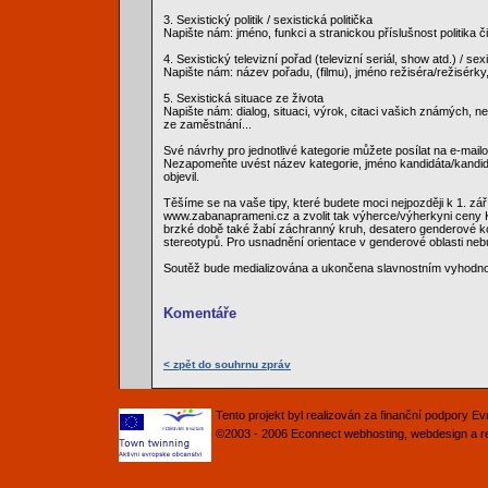
3. Sexistický politik / sexistická politička
Napište nám: jméno, funkci a stranickou příslušnost politika či
4. Sexistický televizní pořad (televizní seriál, show atd.) / sex
Napište nám: název pořadu, (filmu), jméno režiséra/režisérky
5. Sexistická situace ze života
Napište nám: dialog, situaci, výrok, citaci vašich známých,
ze zaměstnání...
Své návrhy pro jednotlivé kategorie můžete posílat na e-m
Nezapomeňte uvést název kategorie, jméno kandidáta/kandidá
objevil.
Těšíme se na vaše tipy, které budete moci nejpozději k 1. zář
www.zabanaprameni.cz a zvolit tak výherce/výherkyni ceny K
brzké době také žabí záchranný kruh, desatero genderové ko
stereotypů. Pro usnadnění orientace v genderové oblasti ne
Soutěž bude medializována a ukončena slavnostním vyhodn
Komentáře
< zpět do souhrnu zpráv
Tento projekt byl realizován za finanční podpory 
©2003 - 2006
Econnect
webhosting
,
webdesign
a
r