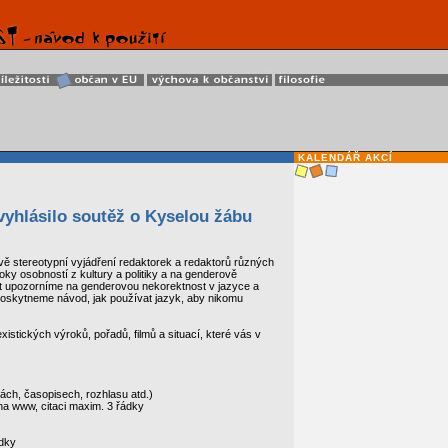
KALENDÁŘ AKCÍ
yhlásilo soutěž o Kyselou žábu
ově stereotypní vyjádření redaktorek a redaktorů různých
roky osobností z kultury a politiky a na genderově
ost upozorníme na genderovou nekorektnost v jazyce a
 poskytneme návod, jak používat jazyk, aby nikomu
istických výroků, pořadů, filmů a situací, které vás v
inách, časopisech, rozhlasu atd.)
na www, citaci maxim. 3 řádky
ádky