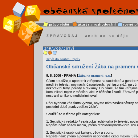
ZPRAVODAJ - aneb co se děje
ZPRAVODAJSTVÍ
<zpět do souhrnu zpráv
Občanské sdružení Žába na prameni v
9. 8. 2006 - PRAHA [
]
Žába na prameni, o.s.
Cílem soutěže je upozornit veřejnost na sexistické a gender
médií (v televizi, novinách, časopisech, rozhlasu atd.), na vý
nekorektní filmy, pořady a reklamy. Doufáme, že tím veřejn
komunikaci nejen v médiích, ale i v běžném životě. Zároveň
nestranil a nikoho nediskriminoval.
Rádi bychom vás tímto vyzvali, abyste nám zasílali návrhy sex
poslední době „nadzvedli ze židle“.
Soutěží se v těchto pěti kategoriích:
1. Sexistický redaktor/ sexistická redaktorka (v televizi, nov
Napište nám: název média, jméno redaktorky/redaktora, link 
2. Sexistická osobnost kultury, vědy a sportu
Napište nám: jméno a povolání osobnosti a citaci maxim. 3 ř