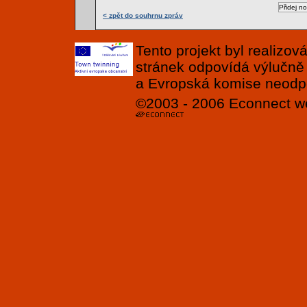
< zpět do souhrnu zpráv
Tento projekt byl realizo
stránek odpovídá výlučně
a Evropská komise neodpov
©2003 - 2006
Econnect
w