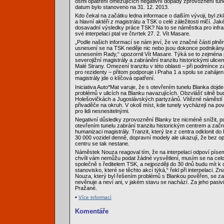
osmi opatření omezujících negativní dopady zprovoznění tune
datum bylo stanoveno na 31. 12. 2013.
Kdo čekal na začátku ledna informace o dalším vývoji, byl zk
a hlavní aktéři z magistrátu a TSK o celé záležitosti mlčí. Jak
dosavadní výsledky práce TSK? Na to se náměstka pro infra
své interpelaci ptal ve čtvrtek 27. 2. Vít Masare.
„Podle našich informací se nám jeví, že ve značné části plně
usnesení se na TSK neděje nic nebo jsou dokonce podnikány
usnesením Rady,“ upozornil Vít Masare. Týká se to zejména
severojižní magistrály a zabránění tranzitu historickými ulic
Malé Strany. Omezení tranzitu v této oblasti – při podmínce 
pro rezidenty – přitom podporuje i Praha 1 a spolu se zaháj
magistrály jde o klíčová opatření.
Iniciativa Auto*Mat varuje, že s otevřením tunelu Blanka dojd
problémů v ulicích na Blanku navazujících. Obzvlášť silně b
Holešovičkách a Jugoslávských partyzánů. Vítězné náměstí 
přivaděče na okruh. V okolí míst, kde tunely vycházejí na pov
pro lidi nesnesitelnými.
Negativní důsledky zprovoznění Blanky lze nicméně snížit, 
otevřením tunelu zabrání tranzitu historickým centrem a zač
humanizaci magistrály. Tranzit, který lze z centra odklonit do 
30 000 vozidel denně, dopravní modely ale ukazují, že bez 
centru se tak nestane.
Náměstek Nouza reagoval tím, že na interpelaci odpoví pís
chvíli vám nemůžu podat žádné vysvětlení, musím se na celou
společně s ředitelem TSK, a nejpozději do 30 dnů budu mít k d
stanovisko, které se těchto akcí týká,“ řekl při interpelaci. Z
Nouza, který byl řešením problémů s Blankou pověřen, se 
nevěnuje a neví ani, v jakém stavu se nachází. Za jeho pasivi
Pražané.
•
Více informací
Komentáře