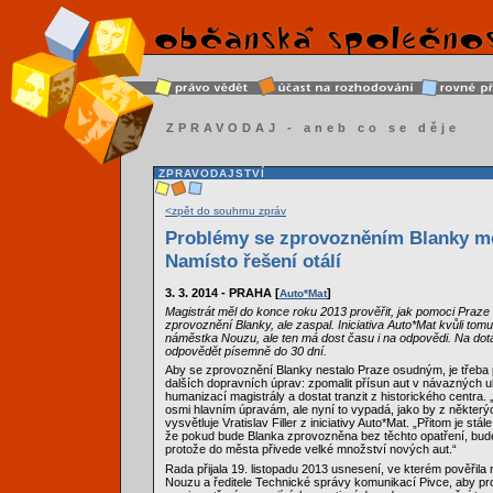
ZPRAVODAJ - aneb co se děje
ZPRAVODAJSTVÍ
<zpět do souhrnu zpráv
Problémy se zprovozněním Blanky mě
Namísto řešení otálí
3. 3. 2014 - PRAHA [
]
Auto*Mat
Magistrát měl do konce roku 2013 prověřit, jak pomoci Praze
zprovoznění Blanky, ale zaspal. Iniciativa Auto*Mat kvůli tomu
náměstka Nouzu, ale ten má dost času i na odpovědi. Na dota
odpovědět písemně do 30 dní.
Aby se zprovoznění Blanky nestalo Praze osudným, je třeba
dalších dopravních úprav: zpomalit přísun aut v návazných uli
humanizací magistrály a dostat tranzit z historického centra.
osmi hlavním úpravám, ale nyní to vypadá, jako by z některý
vysvětluje Vratislav Filler z iniciativy Auto*Mat. „Přitom je stál
že pokud bude Blanka zprovozněna bez těchto opatření, bude 
protože do města přivede velké množství nových aut.“
Rada přijala 19. listopadu 2013 usnesení, ve kterém pověřila
Nouzu a ředitele Technické správy komunikací Pivce, aby prov