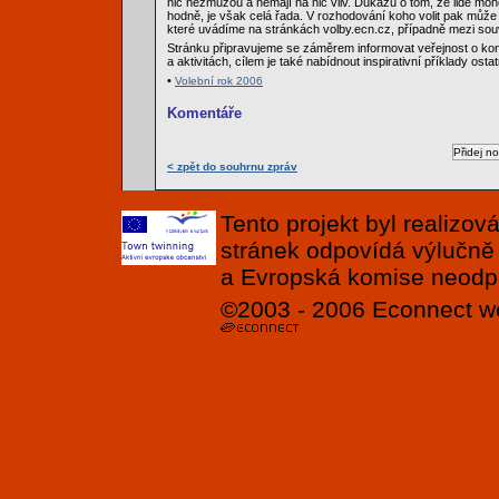
nic nezmůžou a nemají na nic vliv. Důkazů o tom, že lidé mo
hodně, je však celá řada. V rozhodování koho volit pak může p
které uvádíme na stránkách volby.ecn.cz, případně mezi souv
Stránku připravujeme se záměrem informovat veřejnost o kon
a aktivitách, cílem je také nabídnout inspirativní příklady ost
•
Volební rok 2006
Komentáře
< zpět do souhrnu zpráv
Tento projekt byl realizo
stránek odpovídá výlučně
a Evropská komise neodpov
©2003 - 2006
Econnect
w