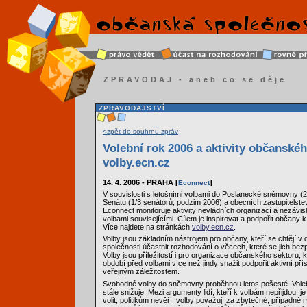
ZPRAVODAJ - aneb co se děje
ZPRAVODAJSTVÍ
<zpět do souhrnu zpráv
Volební rok 2006 a aktivity občanskéh
volby.ecn.cz
14. 4. 2006 - PRAHA [
]
Econnect
V souvislosti s letošními volbami do Poslanecké sněmovny (2
Senátu (1/3 senátorů, podzim 2006) a obecních zastupitelst
Econnect monitoruje aktivity nevládních organizací a nezávislý
volbami souvisejícími. Cílem je inspirovat a podpořit občany k
Více najdete na stránkách
volby.ecn.cz
.
Volby jsou základním nástrojem pro občany, kteří se chtějí v
společnosti účastnit rozhodování o věcech, které se jich bezp
Volby jsou příležitostí i pro organizace občanského sektoru,
období před volbami více než jindy snažit podpořit aktivní př
veřejným záležitostem.
Svobodné volby do sněmovny proběhnou letos pošesté. Vole
stále snižuje. Mezi argumenty lidí, kteří k volbám nepřijdou, j
volit, politikům nevěří, volby považují za zbytečné, případně m