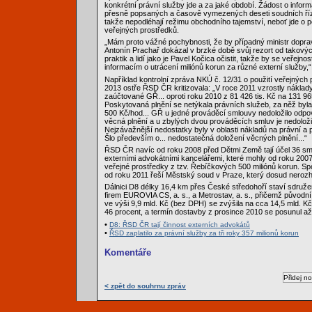
konkrétní právní služby jde a za jaké období. Žádost o infor
přesně popsaných a časově vymezených deseti soudních říze
takže nepodléhají režimu obchodního tajemství, neboť jde o p
veřejných prostředků.
„Mám proto vážné pochybnosti, že by případný ministr dopr
Antonín Prachař dokázal v brzké době svůj rezort od takový
praktik a lidí jako je Pavel Kočica očistit, takže by se veřejno
informacím o utrácení miliónů korun za různé externí služby,“ 
Například kontrolní zpráva NKÚ č. 12/31 o použití veřejných p
2013 ostře ŘSD ČR kritizovala: „V roce 2011 vzrostly náklad
zaúčtované GŘ... oproti roku 2010 z 81 426 tis. Kč na 131 965 t
Poskytovaná plnění se netýkala právních služeb, za něž byl
500 Kč/hod... GŘ u jedné prováděcí smlouvy nedoložilo odp
věcná plnění a u zbylých dvou prováděcích smluv je nedoloži
Nejzávažnější nedostatky byly v oblasti nákladů na právní a
Šlo především o... nedostatečná doložení věcných plnění...“
ŘSD ČR navíc od roku 2008 před Dětmi Země tají účel 36 s
externími advokátními kancelářemi, které mohly od roku 2007 
veřejné prostředky z tzv. Řebíčkových 500 miliónů korun. Spor
od roku 2011 řeší Městský soud v Praze, který dosud nerozh
Dálnici D8 délky 16,4 km přes České středohoří staví sdruže
firem EUROVIA CS, a. s., a Metrostav, a. s., přičemž původn
ve výši 9,9 mld. Kč (bez DPH) se zvýšila na cca 14,5 mld. Kč
46 procent, a termín dostavby z prosince 2010 se posunul až
•
D8: ŘSD ČR tají činnost externích advokátů
•
ŘSD zaplatilo za právní služby za tři roky 357 milionů korun
Komentáře
< zpět do souhrnu zpráv