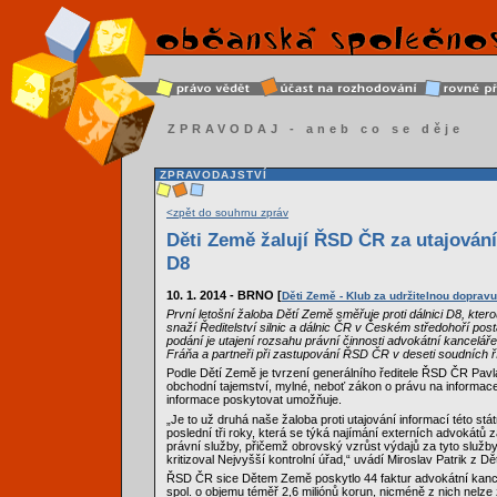
ZPRAVODAJ - aneb co se děje
ZPRAVODAJSTVÍ
<zpět do souhrnu zpráv
Děti Země žalují ŘSD ČR za utajování
D8
10. 1. 2014 - BRNO [
Děti Země - Klub za udržitelnou dopravu
První letošní žaloba Dětí Země směřuje proti dálnici D8, kter
snaží Ředitelství silnic a dálnic ČR v Českém středohoří post
podání je utajení rozsahu právní činnosti advokátní kancelář
Fráňa a partneři při zastupování ŘSD ČR v deseti soudních ř
Podle Dětí Země je tvrzení generálního ředitele ŘSD ČR Pavl
obchodní tajemství, mylné, neboť zákon o právu na informac
informace poskytovat umožňuje.
„Je to už druhá naše žaloba proti utajování informací této stá
poslední tři roky, která se týká najímání externích advokátů
právní služby, přičemž obrovský vzrůst výdajů za tyto služby j
kritizoval Nejvyšší kontrolní úřad,“ uvádí Miroslav Patrik z D
ŘSD ČR sice Dětem Země poskytlo 44 faktur advokátní kanc
spol. o objemu téměř 2,6 miliónů korun, nicméně z nich nelze zj