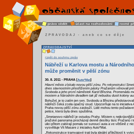
ZPRAVODAJ - aneb co se děje
ZPRAVODAJSTVÍ
<zpět do souhrnu zpráv
Nábřeží u Karlova mostu a Národního
může proměnit v pěší zónu
30. 8. 2011 - PRAHA [
]
Auto*Mat
Hlavní město získalo novou pěší zónu. Po rekonstrukci Smet
dnes slavnostním přestřižením pásky Pražanům věnovali pri
Svoboda a jeho první náměstek Karel Březina. Promenádu m
mostem a Národním divadlem tak již nebudou dusit kolony aut
Bohužel, je to zatím jen sen. Svobodu a Březinu představoval
nábřeží čeká zcela opačný osud. Upozorňuje na to iniciativa A
Praha novou pěší zónu zaslouží. Lidé mohou tento požadave
petice, která byla dnes spuštěna.
„Smetanovo nábřeží je ostudou Prahy. Místem s nejkrásnějš
pražské panorama procházejí denně desítky tisíc Pražanů i t
ulici přitom zabírají pomalu se sunoucí auta a ve většině z nic
vysvětluje Vít Masare z iniciativy Auto*Mat.
„Rekonstrukce tramvajové trati byla ideální příležitostí k vytv