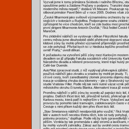
Vyzvali jsme k tomu primátora Svobodu i radního Březinu, oba
spouštíme petici a žádáme Pražany o podporu. Tranzitní dop
moderního města nepatří,“ dodává Vít Masare. Poukazuje na 
sliboval primátor Pavel Bém už v roce 2005. Dodnes však zůst
„České filharmonii jako světově významnému orchestru by se
stojících v kolonách u Rudolfina. Podporujeme snahu zklidni
zpřístupnit ho více chodcům, kteří se zde budou moci procház
první dirigent filharmonie Antonín Dvořák,“ říká ředitel České 
Mareček.
Pro zklidnění nábřeží se vyslovuje i děkan Filozofické fakulty
centru města jsme dlouhodobě obětí přehlcené dopravní situ
klidové zóny by mohlo přinést významně příjemnější prostřed
se zde pohybují. Přivítal bych to i z hlediska lepšího prostřed
uvnitř Prahy,“ uvedl děkan.
K požadavku na vytvoření pěší zóny mezi Karlovým mostem
divadlem se již připojila Fakulta sociálních věd Univerzity Ka
Národního divadla a některé provozovny, které trápí hustý pr
Café-bar Duende.
Auto*Mat zpracoval studii, z níž vyplývají překvapivá zjištění. 
používá nábřeží jako zkratku a snadno by mohli jet jinudy. Ti
cíl své cesty, tvoří zanedbatelný zlomek procenta objemu do
trasa je vzdálena zhruba dva kilometry – jde o Strahovský tu
studie Vratislav Filler. Podle něj tak není nutné vázat vznik 
městského okruhu či tunelu Blanka. Alternativní trasa již exist
Proměnu nábřeží v pěší zónu by ocenilo až patnáct tisíc lidí,
projdou. Dalších třicet tisíc lidí, převážně turistů, překračuje
Karlova mostu, která patří k nejhorším v Praze. Vyloučení a
provozu by pomohlo také tramvajím, zablokovaným často v 
Cestuje s nimi přitom každý den přes třicet tisíc lidí.
„Stav Smetanova nábřeží neodpovídá jeho využití,“ říká Vratis
lidé v autech tvoří necelou třetinu těch, kdo se tudy pohybují, s
polovinu prostoru,“ doplňuje. Podle něj by bylo spravedlivější 
pěším. Vznikla by tak promenáda s alejí stromů a lavičkami,
by mohly vytvořit zahrádky. Zákaz aut by uvolnil cestu tramva
měly mít povolení vjezdu pouze vozy zásobování a taxislužby