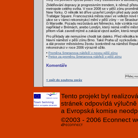
Zklidňování dopravy je progresivním trendem, k němuž přistu
metropole celého světa. V roce 2008 se v pěší zónu proměn
New Yorku. O několik let dříve uzavřel Londýn před auty pod
Trafalgar Square. Francouzská města staví ve velkém nové t
ulice se v rámci rekonstrukcí mění v pěší zóny – ve Štrasbu
či Marseille. Pozadu nezůstává ani Německo, kde vznikla roz
například v Brémách, anebo Londýn, který nemá vnitřní měst
přitom však zavedl mýtné a zakázal vjezd autům, která nesplňu
Pro příklady ale nemusíme chodit tak daleko. Před několika l
hlavní náměstí v pěší zónu Brno. Také Praha už vyzkoušela
a dát prostor městskému životu: konkrétně na náměstí Republ
rekonstrukci v roce 2006 výrazně ožilo.
•
Proměna Smetanova nábřeží v novou pěší zónu
•
Petice za proměnu Smetanova nábřeží v pěší zónu
Komentáře
< zpět do souhrnu zpráv
Tento projekt byl realizo
stránek odpovídá výlučně
a Evropská komise neodpov
©2003 - 2006
Econnect
w