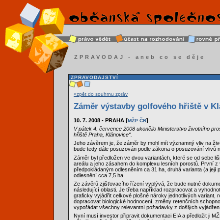
ZPRAVODAJ - aneb co se děje
ZPRAVODAJSTVÍ
<zpět do souhrnu zpráv
Záměr výstavby golfového hřiště v Kl
10. 7. 2008 - PRAHA [
]
MŽP ČR
V pátek 4. července 2008 ukončilo Ministerstvo životního pro
hřiště Praha, Klánovice“.
Jeho závěrem je, že záměr by mohl mít významný vliv na živo
bude tedy dále posuzován podle zákona o posuzování vlivů na
Záměr byl předložen ve dvou variantách, které se od sebe liš
areálu a jeho zásahem do komplexu lesních porostů. První z 
předpokládaným odlesněním ca 31 ha, druhá varianta (a její
odlesnění cca 7,5 ha.
Ze závěrů zjišťovacího řízení vyplývá, že bude nutné dokum
následující oblasti. Je třeba například rozpracovat a vyhodno
graficky vyjádřit celkové plošné nároky jednotlivých variant
dopracovat biologické hodnocení, změny retenčních schopnos
vypořádat všechny relevantní požadavky z došlých vyjádření
Nyní musí investor připravit dokumentaci EIA a předložit ji 