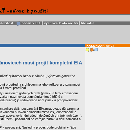
KALENDÁŘ AKCÍ
ánovicích musí projít kompletní EIA
středí zjišťovací řízení k záměru „Výstavba golfového
tní prostředí a s ohledem na jeho velikost a významnost
 životní prostředí.
ily umístěním golfových drah (jamek) a tedy i rozsahem
variant navrhovala osmnáctijamkové hřiště s
 podvarianta) je redukována na 9 jamek a předpokládané
entaci pro další posuzování EIA zpracovat s důrazem na
tit variantu nulovou a variantu mimo les, jednoznačně a
, rozpracovat ovlivnění všech dotčených chráněných území,
tí území, posouzení na veřejné zdraví a dále zohlednit a
.
MŽP k posouzení. Následný proces bude probíhat v řádu