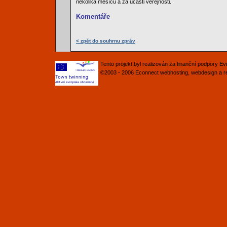
několika měsíců a za účasti veřejnosti.
Komentáře
< zpět do souhrnu zpráv
Tento projekt byl realizován za finanční podpory 
©2003 - 2006
Econnect
webhosting
,
webdesign
a
r