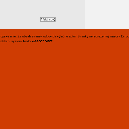
Evropské unie. Za obsah stránek odpovídá výlučně autor. Stránky nereprezentují názory Evro
edakční systém Toolkit